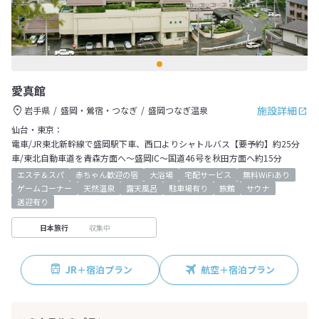
愛真館
施設詳細
岩手県
盛岡・鶯宿・つなぎ
盛岡つなぎ温泉
仙台・東京：
電車/JR東北新幹線で盛岡駅下車、西口よりシャトルバス【要予約】約25分
車/東北自動車道を青森方面へ～盛岡IC～国道46号を秋田方面へ約15分
エステ＆スパ
赤ちゃん歓迎の宿
大浴場
宅配サービス
無料WiFiあり
ゲームコーナー
天然温泉
露天風呂
駐車場有り
旅館
サウナ
送迎有り
収集中
日本旅行
JR＋宿泊プラン
航空＋宿泊プラン