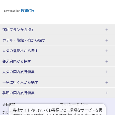
宿泊プランから探す
北海道
ホテル・旅館・宿
から探す
東北
北海道ホテル・旅館
人気の温泉地
から探す
青森県
岩手県
北海道
都道府県から探す
宮城県
秋田県
青森県ホテル・旅館
岩手県ホテル・旅館
湯の川温泉(北海道)
定山渓温泉(北海道)
人気の国内旅行特集
山形県
福島県
宮城県ホテル・旅館
秋田県ホテル・旅館
十勝川温泉(北海道)
阿寒湖温泉(北海道)
北海道旅行・ツアー
東京ディズニーリゾート®への旅
ユニバーサル・スタジオ・ジャパ
一緒に行く人
から探す
ンへの旅
関東
山形県ホテル・旅館
福島県ホテル・旅館
洞爺湖温泉(北海道)
川湯温泉(北海道)
東北
一人旅 国内版
家族・子連れ旅行 国内版
季節の国内旅行特集
温泉旅行
日帰り旅行
東京都
神奈川県
層雲峡温泉(北海道)
知床温泉(北海道)
青森旅行・ツアー
岩手旅行・ツアー
カップル・夫婦旅行 国内版
女子旅 国内版
桜・お花見特集
ゴールデンウィーク（GW）の国内
会社情報
プライバシーポリシー
旅行
当社サイト内においてお客様ごとに最適なサービスを提
埼玉県
千葉県
東京都ホテル・旅館
神奈川県ホテル・旅館
東北
旅行業登録票・約款
規約集
宮城旅行・ツアー
秋田旅行・ツアー
卒業旅行・学生旅行 国内版