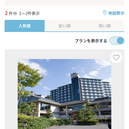
2
地図表示
件中
1～2件表示
人気順
安い順
高い順
プランを表示する