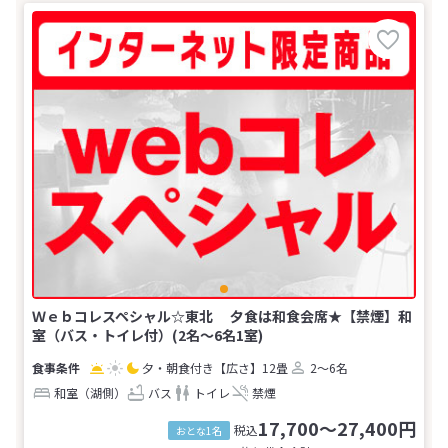
Ｗｅｂコレスペシャル☆東北 夕食は和食会席★【禁煙】和
室（バス・トイレ付）(2名～6名1室)
夕・朝食付き
【広さ】12畳
2～6名
和室（湖側）
バス
トイレ
禁煙
17,700～27,400円
税込
おとな1名