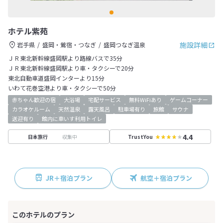
ホテル紫苑
施設詳細
岩手県
盛岡・鶯宿・つなぎ
盛岡つなぎ温泉
ＪＲ東北新幹線盛岡駅より路線バスで35分
ＪＲ東北新幹線盛岡駅より車・タクシーで20分
東北自動車道盛岡インターより15分
いわて花巻空港より車・タクシーで50分
赤ちゃん歓迎の宿
大浴場
宅配サービス
無料WiFiあり
ゲームコーナー
カラオケルーム
天然温泉
露天風呂
駐車場有り
旅館
サウナ
送迎有り
館内に車いす利用トイレ
4.4
収集中
日本旅行
TrustYou
JR＋宿泊プラン
航空＋宿泊プラン