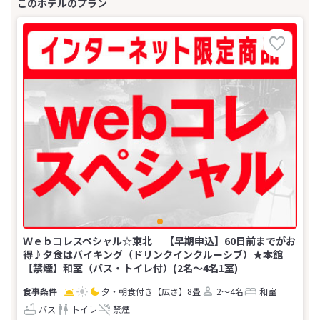
Ｗｅｂコレスペシャル☆東北 【早期申込】60日前までがお
得♪夕食はバイキング（ドリンクインクルーシブ）★本館
【禁煙】和室（バス・トイレ付）(2名～4名1室)
夕・朝食付き
【広さ】8畳
2～4名
和室
バス
トイレ
禁煙