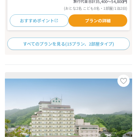
旅行代金合計
35,400〜54,800
円
(おとな2名 こども0名・1部屋/1泊2日)
おすすめポイント
プランの詳細
すべてのプランを見る
(15プラン、2部屋タイプ)