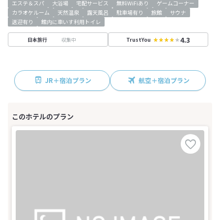
エステ＆スパ
大浴場
宅配サービス
無料WiFiあり
ゲームコーナー
カラオケルーム
天然温泉
露天風呂
駐車場有り
旅館
サウナ
送迎有り
館内に車いす利用トイレ
4.3
収集中
日本旅行
TrustYou
JR＋宿泊プラン
航空＋宿泊プラン