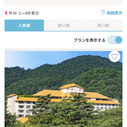
4
地図表示
件中
1～4件表示
人気順
安い順
高い順
プランを表示する