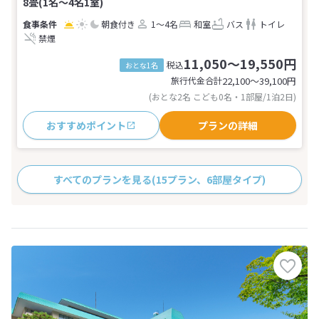
8畳(1名～4名1室)
朝食付き
1～4名
和室
バス
トイレ
禁煙
11,050～19,550円
税込
おとな1名
旅行代金合計
22,100〜39,100
円
(おとな2名 こども0名・1部屋/1泊2日)
おすすめポイント
プランの詳細
すべてのプランを見る
(15プラン、6部屋タイプ)