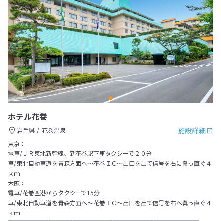
ホテル花巻
施設詳細
岩手県
花巻温泉
東京：
電車/ＪＲ東北新幹線、新花巻駅下車タクシーで２０分
車/東北自動車道を青森方面へ～花巻ＩＣ～出口を出て信号を右に真っ直ぐ４
ｋｍ
大阪：
電車/花巻空港からタクシーで15分
車/東北自動車道を青森方面へ～花巻ＩＣ～出口を出て信号を右へ真っ直ぐ４
ｋｍ