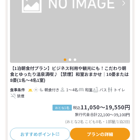
【1泊朝食付プラン】ビジネス利用や観光にも！こだわり朝
食とゆったり温泉満喫♪【禁煙】和室おまかせ｜10畳または
8畳(1名～4名1室)
朝食付き
1～4名
和室
バス
トイレ
禁煙
11,050～19,550円
税込
おとな1名
旅行代金合計
22,100〜39,100
円
(おとな2名 こども0名・1部屋/1泊2日)
おすすめポイント
プランの詳細