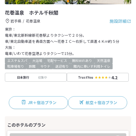
花巻温泉 ホテル千秋閣
施設詳細
岩手県
花巻温泉
東京：
電車/東北新幹線新花巻駅よりタクシーで２０分。
車/東北自動車道を青森方面へ～花巻ＩＣ～右折して直進４Ｋｍ約５分
大阪：
電車/いわて花巻空港よりタクシーで15分。
エステ＆スパ
大浴場
宅配サービス
無料WiFiあり
天然温泉
駐車場有り
旅館
サウナ
送迎有り
館内に車いす利用トイレ
4.2
収集中
日本旅行
TrustYou
JR＋宿泊プラン
航空＋宿泊プラン