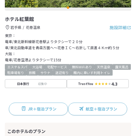
ホテル紅葉館
施設詳細
岩手県
花巻温泉
東京：
電車/東北新幹線新花巻駅よりタクシーで２０分
車/東北自動車道を青森方面へ～花巻ＩＣ～右折して直進４Ｋｍ約５分
大阪：
電車/花巻空港よりタクシーで15分
エステ＆スパ
大浴場
宅配サービス
無料WiFiあり
天然温泉
露天風呂
駐車場有り
旅館
サウナ
送迎有り
館内に車いす利用トイレ
4.3
収集中
日本旅行
TrustYou
JR＋宿泊プラン
航空＋宿泊プラン