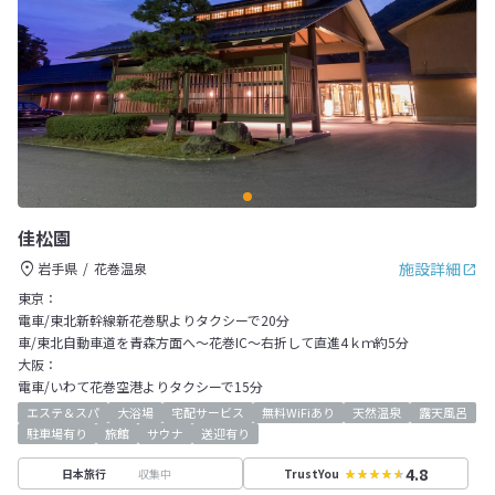
佳松園
施設詳細
岩手県
花巻温泉
東京：
電車/東北新幹線新花巻駅よりタクシーで20分
車/東北自動車道を青森方面へ～花巻IC～右折して直進4ｋｍ約5分
大阪：
電車/いわて花巻空港よりタクシーで15分
エステ＆スパ
大浴場
宅配サービス
無料WiFiあり
天然温泉
露天風呂
駐車場有り
旅館
サウナ
送迎有り
4.8
収集中
日本旅行
TrustYou