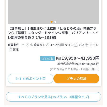
【食事無し】1泊素泊り◇佳松園「とろとろの湯」体感プラ
ン◇【禁煙】スタンダードツイン52平米｜バリアフリートイ
レ部屋の場合あり(1名～2名1室)
食事なし
1～2名
ツイン
バス
トイレ
禁煙
19,950～41,950円
税込
おとな1名
旅行代金合計
39,900〜83,900
円
(おとな2名 こども0名・1部屋/1泊2日)
おすすめポイント
プランの詳細
すべてのプランを見る
(25プラン、3部屋タイプ)