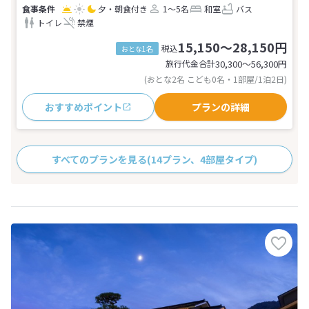
夕・朝食付き
1～5名
和室
バス
トイレ
禁煙
15,150～28,150円
税込
おとな1名
旅行代金合計
30,300〜56,300
円
(おとな2名 こども0名・1部屋/1泊2日)
おすすめポイント
プランの詳細
すべてのプランを見る
(14プラン、4部屋タイプ)