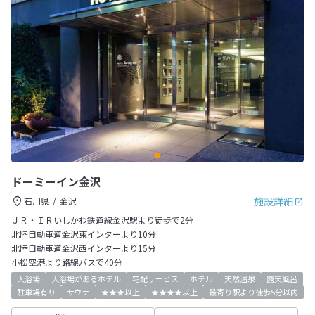
ドーミーイン金沢
施設詳細
石川県
金沢
ＪＲ・ＩＲいしかわ鉄道線金沢駅より徒歩で2分
北陸自動車道金沢東インターより10分
北陸自動車道金沢西インターより15分
小松空港より路線バスで40分
大浴場
大浴場があるホテル
宅配サービス
ホテル
天然温泉
露天風呂
駐車場有り
サウナ
★★★以上
★★★★以上
最寄り駅より徒歩5分以内