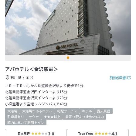
アパホテル＜金沢駅前＞
施設詳細
石川県
金沢
ＪＲ・ＩＲいしかわ鉄道線金沢駅より徒歩で1分
北陸自動車道金沢西インターより15分
北陸自動車道金沢東インターより20分
小松空港より空港リムジンバスで40分
大浴場
大浴場があるホテル
宅配サービス
ホテル
露天風呂
駐車場有り
サウナ
★★★以上
最寄り駅より徒歩5分以内
館内に車いす利用トイレ
3.0
4.1
日本旅行
TrustYou