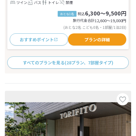
ツイン
バス
トイレ
禁煙
6,300～9,500円
税込
おとな1名
旅行代金合計
12,600〜19,000
円
(おとな2名 こども0名・1部屋/1泊2日)
おすすめポイント
プランの詳細
すべてのプランを見る
(28プラン、7部屋タイプ)