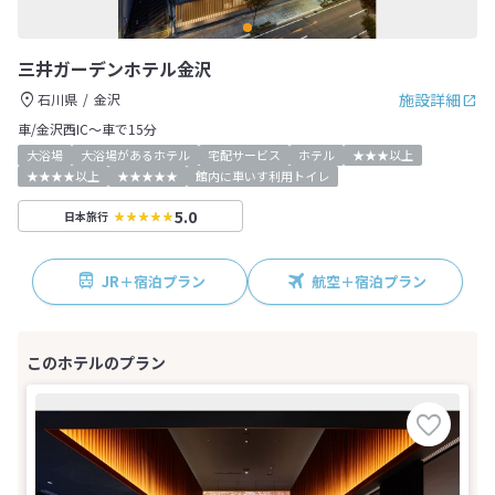
三井ガーデンホテル金沢
施設詳細
石川県
金沢
車/金沢西IC～車で15分
大浴場
大浴場があるホテル
宅配サービス
ホテル
★★★以上
★★★★以上
★★★★★
館内に車いす利用トイレ
5.0
日本旅行
JR＋宿泊プラン
航空＋宿泊プラン