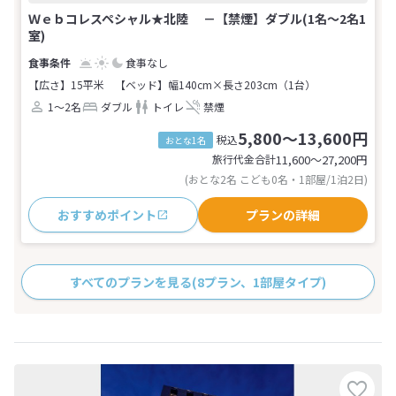
Ｗｅｂコレスペシャル★北陸 －【禁煙】ダブル(1名～2名1
室)
食事なし
【広さ】15平米
【ベッド】幅140cm×長さ203cm（1台）
1～2名
ダブル
トイレ
禁煙
5,800～13,600円
税込
おとな1名
旅行代金合計
11,600〜27,200
円
(おとな2名 こども0名・1部屋/1泊2日)
おすすめポイント
プランの詳細
すべてのプランを見る
(8プラン、1部屋タイプ)