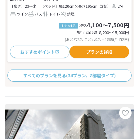
【広さ】23平米
【ベッド】幅120cm×長さ195cm（2台）
2名
ツイン
バス
トイレ
禁煙
4,100～7,500円
税込
おとな1名
旅行代金合計
8,200〜15,000
円
(おとな2名 こども0名・1部屋/1泊2日)
おすすめポイント
プランの詳細
すべてのプランを見る
(34プラン、8部屋タイプ)