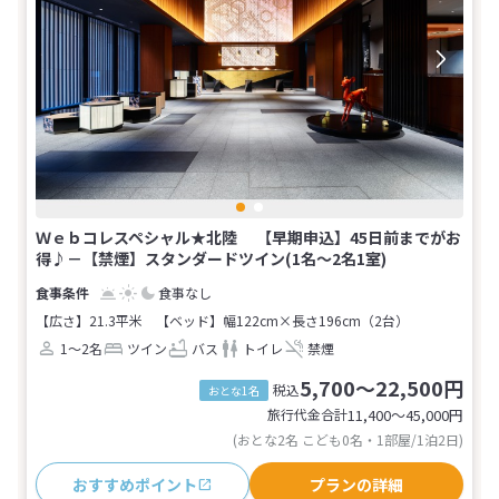
Ｗｅｂコレスペシャル★北陸 【早期申込】45日前までがお
得♪－【禁煙】スタンダードツイン(1名～2名1室)
食事なし
【広さ】21.3平米
【ベッド】幅122cm×長さ196cm（2台）
1～2名
ツイン
バス
トイレ
禁煙
5,700～22,500円
税込
おとな1名
旅行代金合計
11,400〜45,000
円
(おとな2名 こども0名・1部屋/1泊2日)
おすすめポイント
プランの詳細