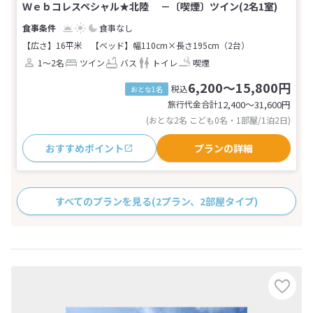
Ｗｅｂコレスペシャル★北陸 －〔喫煙〕ツイン(2名1室)
食事なし
【広さ】16平米
【ベッド】幅110cm×長さ195cm（2台）
1～2名
ツイン
バス
トイレ
喫煙
6,200～15,800円
税込
おとな1名
旅行代金合計
12,400〜31,600
円
(おとな2名 こども0名・1部屋/1泊2日)
おすすめポイント
プランの詳細
すべてのプランを見る
(2プラン、2部屋タイプ)