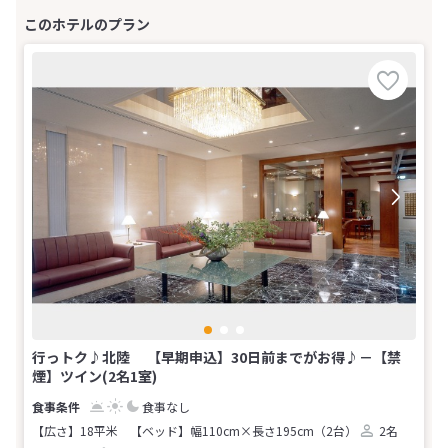
行っトク♪北陸 【早期申込】30日前までがお得♪－【禁
煙】ツイン(2名1室)
食事なし
【広さ】18平米
【ベッド】幅110cm×長さ195cm（2台）
2名