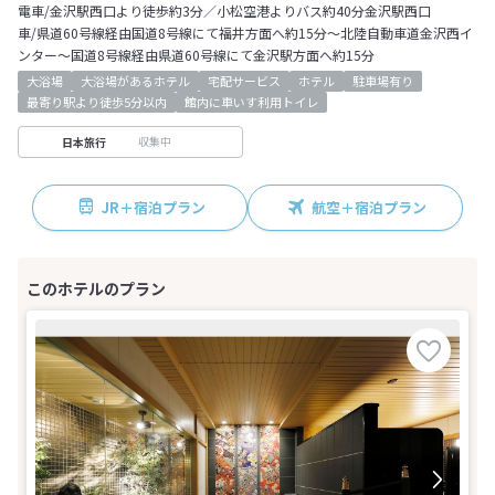
電車/金沢駅西口より徒歩約3分／小松空港よりバス約40分金沢駅西口
車/県道60号線経由国道8号線にて福井方面へ約15分～北陸自動車道金沢西イ
ンター～国道8号線経由県道60号線にて金沢駅方面へ約15分
大浴場
大浴場があるホテル
宅配サービス
ホテル
駐車場有り
最寄り駅より徒歩5分以内
館内に車いす利用トイレ
収集中
日本旅行
JR＋宿泊プラン
航空＋宿泊プラン