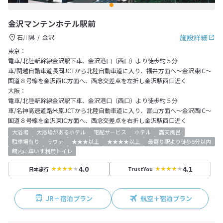
金沢マンテンホテル駅前
施設詳細
石川県
金沢
東京：
電車/北陸新幹線金沢駅下車、金沢港口（西口）より徒歩約５分
車/関越自動車道長岡JCTから北陸自動車道に入り、福井方面へ～金沢東IC～
国道８号線を金沢西IC方面へ、西念交差点を左折し金沢駅西口近く
大阪：
電車/北陸新幹線金沢駅下車、金沢港口（西口）より徒歩約５分
車/名神高速道路米原JCTから北陸自動車道に入り、富山方面へ～金沢西IC～
国道８号線を金沢東IC方面へ、西念交差点を右折し金沢駅西口近く
大浴場
大浴場があるホテル
宅配サービス
ホテル
露天風呂
駐車場有り
サウナ
★★★以上
★★★★以上
最寄り駅より徒歩5分以内
館内に車いす利用トイレ
4.0
4.1
日本旅行
TrustYou
JR＋宿泊プラン
航空＋宿泊プラン