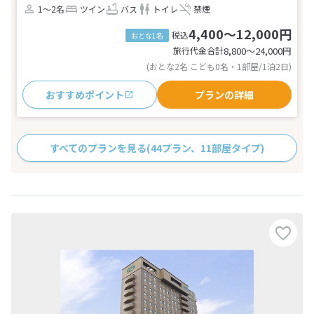
1～2名
ツイン
バス
トイレ
禁煙
4,400～12,000円
税込
おとな1名
旅行代金合計
8,800〜24,000
円
(おとな2名 こども0名・1部屋/1泊2日)
おすすめポイント
プランの詳細
すべてのプランを見る
(44プラン、11部屋タイプ)