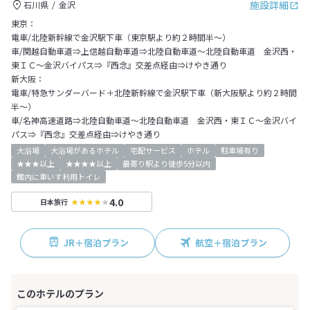
施設詳細
石川県
金沢
東京：
電車/北陸新幹線で金沢駅下車（東京駅より約２時間半～）
車/関越自動車道⇒上信越自動車道⇒北陸自動車道～北陸自動車道 金沢西・
東ＩＣ～金沢バイパス⇒『西念』交差点経由⇒けやき通り
新大阪：
電車/特急サンダーバード＋北陸新幹線で金沢駅下車（新大阪駅より約２時間
半～）
車/名神高速道路⇒北陸自動車道～北陸自動車道 金沢西・東ＩＣ～金沢バイ
パス⇒『西念』交差点経由⇒けやき通り
大浴場
大浴場があるホテル
宅配サービス
ホテル
駐車場有り
★★★以上
★★★★以上
最寄り駅より徒歩5分以内
館内に車いす利用トイレ
4.0
日本旅行
JR＋宿泊プラン
航空＋宿泊プラン