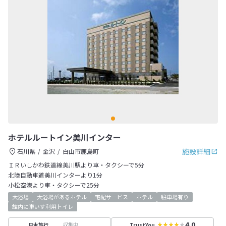
ホテルルートイン美川インター
施設詳細
石川県
金沢
白山市鹿島町
ＩＲいしかわ鉄道線美川駅より車・タクシーで5分
北陸自動車道美川インターより1分
小松空港より車・タクシーで25分
大浴場
大浴場があるホテル
宅配サービス
ホテル
駐車場有り
館内に車いす利用トイレ
4.0
収集中
日本旅行
TrustYou