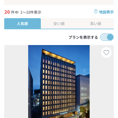
20
地図表示
件中
1～10件表示
人気順
安い順
高い順
プランを表示する