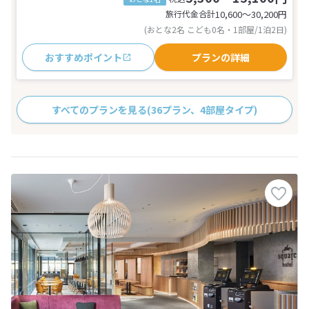
旅行代金合計
10,600〜30,200
円
(おとな2名 こども0名・1部屋/1泊2日)
おすすめポイント
プランの詳細
すべてのプランを見る
(36プラン、4部屋タイプ)