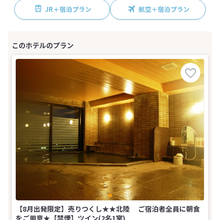
JR＋宿泊プラン
航空＋宿泊プラン
【8月出発限定】売りつくし★★北陸 ご宿泊者全員に朝食
をご用意★【禁煙】ツイン(2名1室)