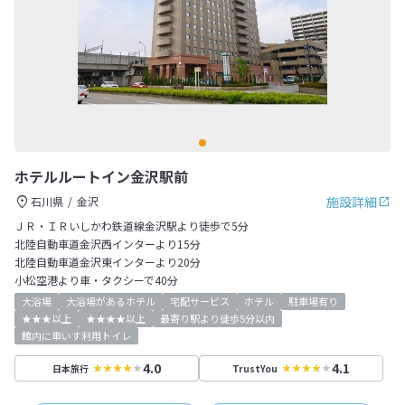
ホテルルートイン金沢駅前
施設詳細
石川県
金沢
ＪＲ・ＩＲいしかわ鉄道線金沢駅より徒歩で5分
北陸自動車道金沢西インターより15分
北陸自動車道金沢東インターより20分
小松空港より車・タクシーで40分
大浴場
大浴場があるホテル
宅配サービス
ホテル
駐車場有り
★★★以上
★★★★以上
最寄り駅より徒歩5分以内
館内に車いす利用トイレ
4.0
4.1
日本旅行
TrustYou