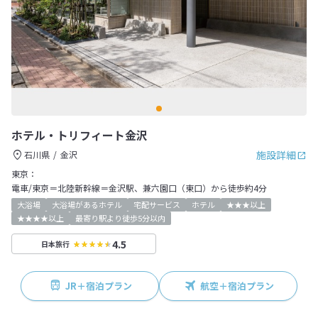
ホテル・トリフィート金沢
施設詳細
石川県
金沢
東京：
電車/東京＝北陸新幹線＝金沢駅、兼六園口（東口）から徒歩約4分
大浴場
大浴場があるホテル
宅配サービス
ホテル
★★★以上
★★★★以上
最寄り駅より徒歩5分以内
4.5
日本旅行
JR＋宿泊プラン
航空＋宿泊プラン