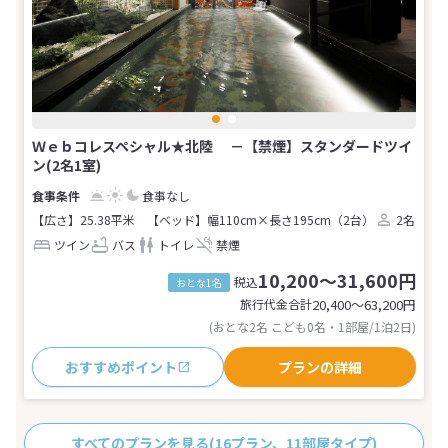
Ｗｅｂコレスペシャル★北陸 －【禁煙】スタンダードツイ
ン(2名1室)
食事なし
【広さ】25.38平米
【ベッド】幅110cm×長さ195cm（2台）
2名
ツイン
バス
トイレ
禁煙
10,200～31,600円
税込
おとな1名
旅行代金合計
20,400〜63,200
円
(おとな2名 こども0名・1部屋/1泊2日)
おすすめポイント
プランの詳細
すべてのプランを見る
(16プラン、11部屋タイプ)