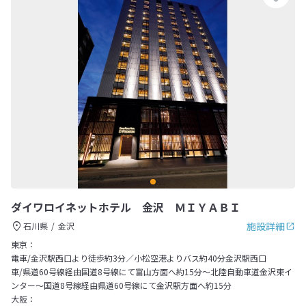
ダイワロイネットホテル 金沢 ＭＩＹＡＢＩ
施設詳細
石川県
金沢
東京：
電車/金沢駅西口より徒歩約3分／小松空港よりバス約40分金沢駅西口
車/県道60号線経由国道8号線にて富山方面へ約15分～北陸自動車道金沢東イ
ンター～国道8号線経由県道60号線にて金沢駅方面へ約15分
大阪：