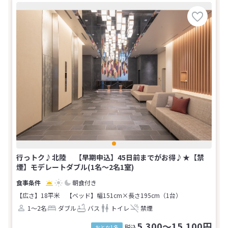
行っトク♪北陸 【早期申込】45日前までがお得♪★【禁
煙】モデレートダブル(1名～2名1室)
朝食付き
【広さ】18平米
【ベッド】幅151cm×長さ195cm（1台）
1～2名
ダブル
バス
トイレ
禁煙
5,300～15,100円
税込
おとな1名