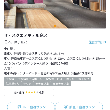
ザ・スクエアホテル金沢
施設詳細
石川県
金沢
東京駅：
電車/北陸新幹線で金沢駅より路線バス約６分
車/北陸自動車道～金沢東ICより5.4km約12分、金沢西ICより6.9km約15分～
金沢バイパス⇒東インター大通り⇒国道157号線
大阪：
電車/特急サンダーバード＋北陸新幹線で金沢駅より路線バス約６分
大浴場
大浴場があるホテル
宅配サービス
ホテル
露天風呂
駐車場有り
サウナ
★★★以上
★★★★以上
4.5
日本旅行
JR＋宿泊プラン
航空＋宿泊プラン