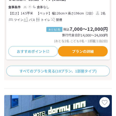
食事なし
【広さ】14.5平米
【ベッド】幅120cm×長さ196cm（2台）
2名
ツイン
バス
トイレ
禁煙
7,000～12,000円
税込
おとな1名
旅行代金合計
14,000〜24,000
円
(おとな2名 こども0名・1部屋/1泊2日)
おすすめポイント
プランの詳細
すべてのプランを見る
(18プラン、1部屋タイプ)