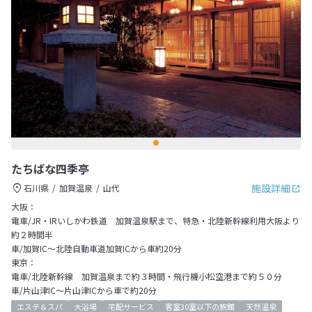
たちばな四季亭
施設詳細
石川県
加賀温泉
山代
大阪：
電車/JR・IRいしかわ鉄道 加賀温泉駅まで、特急・北陸新幹線利用大阪より
約２時間半
車/加賀IC～北陸自動車道加賀ICから車約20分
東京：
電車/北陸新幹線 加賀温泉まで約３時間・飛行機小松空港まで約５０分
車/片山津IC～片山津ICから車で約20分
エステ＆スパ
大浴場
宅配サービス
客室30室以下の旅館
天然温泉