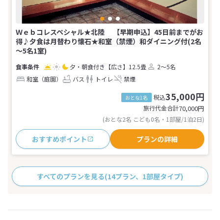
Ｗｅｂコレスペシャル★北陸 【早期申込】45日前までがお
得♪夕食は月替わり懐石★和室（禁煙）和ダイニング付(2名
～5名1室)
夕・朝食付き
【広さ】12.5畳
2～5名
和室（庭園）
バス
トイレ
禁煙
35,000円
税込
おとな1名
旅行代金合計
70,000
円
(おとな2名 こども0名・1部屋/1泊2日)
おすすめポイント
プランの詳細
すべてのプランを見る
(14プラン、1部屋タイプ)