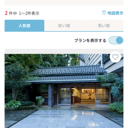
2
地図表示
件中
1～2件表示
人気順
安い順
高い順
プランを表示する