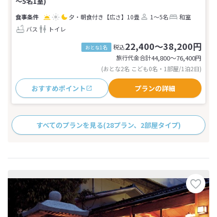
～5名1室)
夕・朝食付き
【広さ】10畳
1～5名
和室
バス
トイレ
22,400～38,200円
税込
おとな1名
旅行代金合計
44,800〜76,400
円
(おとな2名 こども0名・1部屋/1泊2日)
おすすめポイント
プランの詳細
すべてのプランを見る
(28プラン、2部屋タイプ)