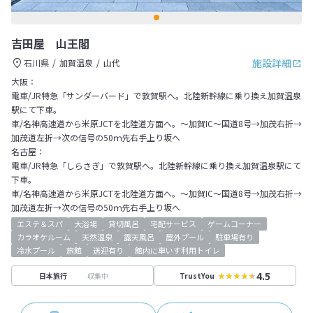
吉田屋 山王閣
施設詳細
石川県
加賀温泉
山代
大阪：
電車/JR特急「サンダーバード」で敦賀駅へ。北陸新幹線に乗り換え加賀温泉
駅にて下車。
車/名神高速道から米原JCTを北陸道方面へ。～加賀IC～国道8号→加茂右折→
加茂道左折→次の信号の50ｍ先右手上り坂へ
名古屋：
電車/JR特急「しらさぎ」で敦賀駅へ。北陸新幹線に乗り換え加賀温泉駅にて
下車。
車/名神高速道から米原JCTを北陸道方面へ。～加賀IC～国道8号→加茂右折→
加茂道左折→次の信号の50ｍ先右手上り坂へ
エステ＆スパ
大浴場
貸切風呂
宅配サービス
ゲームコーナー
カラオケルーム
天然温泉
露天風呂
屋外プール
駐車場有り
冷水プール
旅館
送迎有り
館内に車いす利用トイレ
4.5
収集中
日本旅行
TrustYou