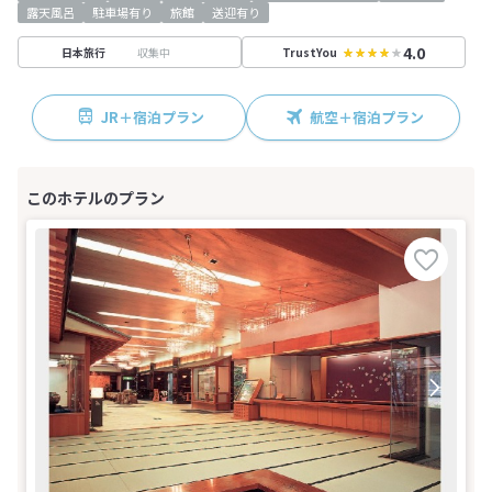
露天風呂
駐車場有り
旅館
送迎有り
4.0
収集中
日本旅行
TrustYou
JR＋宿泊プラン
航空＋宿泊プラン