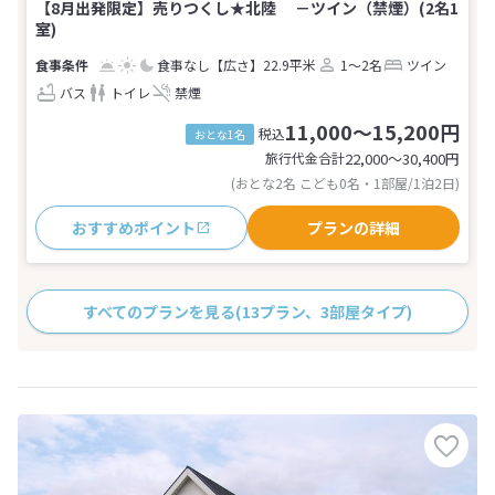
【8月出発限定】売りつくし★北陸 －ツイン（禁煙）(2名1
室)
食事なし
【広さ】22.9平米
1～2名
ツイン
バス
トイレ
禁煙
11,000～15,200円
税込
おとな1名
旅行代金合計
22,000〜30,400
円
(おとな2名 こども0名・1部屋/1泊2日)
おすすめポイント
プランの詳細
すべてのプランを見る
(13プラン、3部屋タイプ)