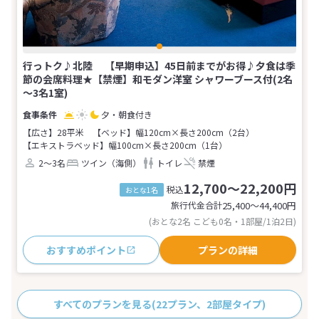
行っトク♪北陸 【早期申込】45日前までがお得♪夕食は季
節の会席料理★【禁煙】和モダン洋室 シャワーブース付(2名
～3名1室)
夕・朝食付き
【広さ】28平米
【ベッド】幅120cm×長さ200cm（2台）
【エキストラベッド】幅100cm×長さ200cm（1台）
2～3名
ツイン（海側）
トイレ
禁煙
12,700～22,200円
税込
おとな1名
旅行代金合計
25,400〜44,400
円
(おとな2名 こども0名・1部屋/1泊2日)
おすすめポイント
プランの詳細
すべてのプランを見る
(22プラン、2部屋タイプ)