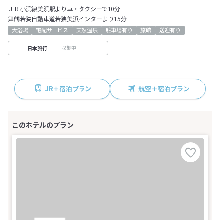
ＪＲ小浜線美浜駅より車・タクシーで10分
舞鶴若狭自動車道若狭美浜インターより15分
大浴場
宅配サービス
天然温泉
駐車場有り
旅館
送迎有り
収集中
日本旅行
JR＋宿泊プラン
航空＋宿泊プラン