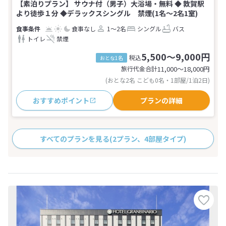
【素泊りプラン】 サウナ付（男子）大浴場・無料 ◆ 敦賀駅
より徒歩１分 ◆デラックスシングル 禁煙(1名～2名1室)
食事なし
1～2名
シングル
バス
トイレ
禁煙
5,500～9,000円
税込
おとな1名
旅行代金合計
11,000〜18,000
円
(おとな2名 こども0名・1部屋/1泊2日)
おすすめポイント
プランの詳細
すべてのプランを見る
(2プラン、4部屋タイプ)