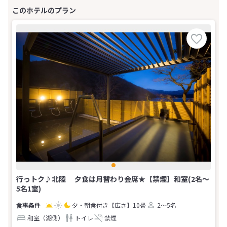
行っトク♪北陸 夕食は月替わり会席★【禁煙】和室(2名～
5名1室)
夕・朝食付き
【広さ】10畳
2～5名
和室（湖側）
トイレ
禁煙