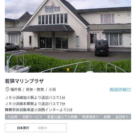
若狭マリンプラザ
施設詳細
福井県
若狭・敦賀
小浜
ＪＲ小浜線加斗駅より送迎バスで1分
ＪＲ小浜線本郷駅より送迎バスで7分
舞鶴若狭自動車道小浜西インターより1分
大浴場
宅配サービス
客室30室以下の旅館
駐車場有り
旅館
送迎有り
収集中
日本旅行