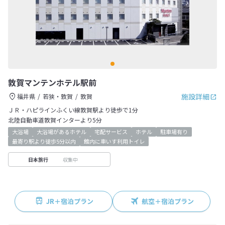
敦賀マンテンホテル駅前
施設詳細
福井県
若狭・敦賀
敦賀
ＪＲ・ハピラインふくい線敦賀駅より徒歩で1分
北陸自動車道敦賀インターより5分
大浴場
大浴場があるホテル
宅配サービス
ホテル
駐車場有り
最寄り駅より徒歩5分以内
館内に車いす利用トイレ
収集中
日本旅行
JR＋宿泊プラン
航空＋宿泊プラン