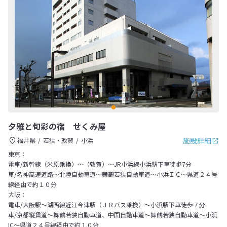
夕雅と旬彩の宿 せくみ屋
施設詳細
福井県
若狭・敦賀
小浜
東京：
電車/新幹線（米原乗換）～（敦賀）～JR小浜線小浜駅下車徒歩7分
車/名神高速道路～北陸自動車道～舞鶴若狭自動車道～小浜ＩＣ～県道２４号
線経由で約１０分
大阪：
電車/大阪駅～湖西線近江今津駅（ＪＲバス乗換）～小浜駅下車徒歩７分
車/京都縦貫道～舞鶴若狭自動車道、中国自動車道～舞鶴若狭自動車道～小浜
IC～県道２４号線経由で約１０分