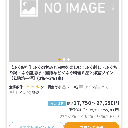
【ふぐ紀行】ふぐの甘みと旨味を楽しむ！ふぐ刺し・ふぐち
り鍋・ふぐ唐揚げ・釜飯など＜ふぐ料理６品＞洋室ツイン
【若狭湾一望】(2名～3名1室)
夕・朝食付き
2～3名
ツイン
バス
トイレ
禁煙
17,750～27,650円
税込
おとな1名
旅行代金合計
35,500〜55,300
円
(おとな2名 こども0名・1部屋/1泊2日)
おすすめポイント
プランの詳細