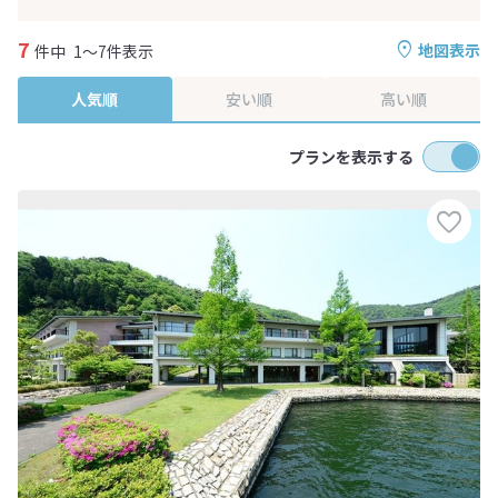
7
地図表示
件中
1～7件表示
人気順
安い順
高い順
プランを表示する