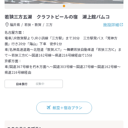
若狭三方五湖 クラフトビールの宿 湖上館パムコ
施設詳細
福井県
若狭・敦賀
三方
名古屋方面：
電車/JR敦賀駅よりJR小浜線「三方駅」まで30分 三方駅発バス「常神方
面」行き20分「海山」下車 徒歩1分
車/名神高速道路～北陸道「敦賀JCT」～舞鶴若狭自動車道「若狭三方IC」ま
で～若狭三方IC～国道162号線～県道216号線経由で15分
京都方面：
車/国道367号線を朽木方面へ～国道303号線～国道27号線～国道162号線～
県道216号線経由
収集中
日本旅行
航空＋宿泊プラン