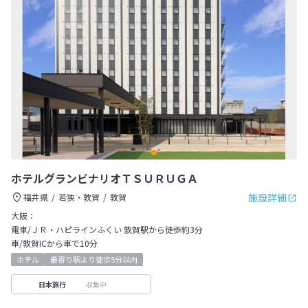
ホテルグランビナリオＴＳＵＲＵＧＡ
施設詳細
福井県
若狭・敦賀
敦賀
大阪：
電車/ＪＲ・ハピラインふくい 敦賀駅から徒歩約3分
車/敦賀ICから車で10分
ホテル
最寄り駅より徒歩5分以内
収集中
日本旅行