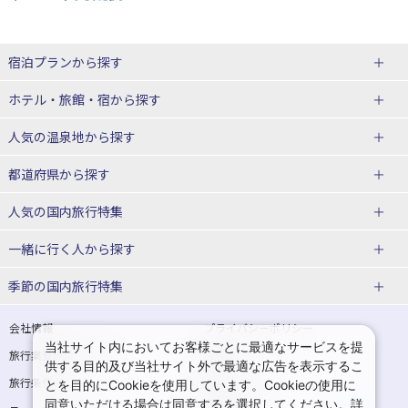
宿泊プランから探す
北海道
ホテル・旅館・宿
から探す
東北
北海道ホテル・旅館
人気の温泉地
から探す
青森県
岩手県
北海道
都道府県から探す
宮城県
秋田県
青森県ホテル・旅館
岩手県ホテル・旅館
湯の川温泉(北海道)
定山渓温泉(北海道)
人気の国内旅行特集
山形県
福島県
宮城県ホテル・旅館
秋田県ホテル・旅館
十勝川温泉(北海道)
阿寒湖温泉(北海道)
北海道旅行・ツアー
東京ディズニーリゾート®への旅
ユニバーサル・スタジオ・ジャパ
一緒に行く人
から探す
ンへの旅
関東
山形県ホテル・旅館
福島県ホテル・旅館
洞爺湖温泉(北海道)
川湯温泉(北海道)
東北
一人旅 国内版
家族・子連れ旅行 国内版
季節の国内旅行特集
温泉旅行
日帰り旅行
東京都
神奈川県
層雲峡温泉(北海道)
知床温泉(北海道)
青森旅行・ツアー
岩手旅行・ツアー
カップル・夫婦旅行 国内版
女子旅 国内版
桜・お花見特集
ゴールデンウィーク（GW）の国内
会社情報
プライバシーポリシー
旅行
当社サイト内においてお客様ごとに最適なサービスを提
埼玉県
千葉県
東京都ホテル・旅館
神奈川県ホテル・旅館
東北
旅行業登録票・約款
規約集
宮城旅行・ツアー
秋田旅行・ツアー
卒業旅行・学生旅行 国内版
供する目的及び当社サイト外で最適な広告を表示するこ
夏休み・お盆の国内旅行
7月の国内旅行
旅行条件書
商標について
とを目的にCookieを使用しています。Cookieの使用に
茨城県
栃木県
埼玉県ホテル・旅館
千葉県ホテル・旅館
花巻温泉(岩手)
蔵王温泉(山形)
山形旅行・ツアー
福島旅行・ツアー
同意いただける場合は同意するを選択してください。詳