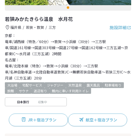
若狭みかたきらら温泉 水月花
施設詳細
福井県
若狭・敦賀
三方
京都：
電車/湖西線（特急／60分）→敦賀→小浜線（30分）→三方駅
車/国道161号線→国道303号線→国道27号線→国道162号線→三方五湖～京
都東IC～水月湖（三方五湖）2時間
名古屋：
電車/北陸本線（特急）→敦賀→小浜線（30分）→三方駅
車/名神自動車道→北陸自動車道敦賀JC→舞鶴若狭自動車道～若狭三方IC～水
月湖（三方五湖）20分
大浴場
宅配サービス
ジャグジー
天然温泉
露天風呂
駐車場有り
旅館
サウナ
送迎有り
館内に車いす利用トイレ
収集中
日本旅行
JR＋宿泊プラン
航空＋宿泊プラン