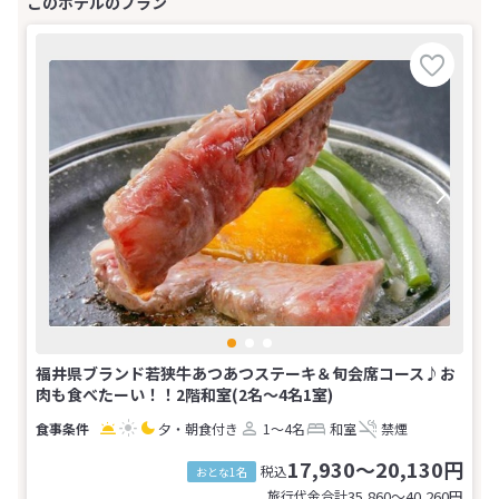
福井県ブランド若狭牛あつあつステーキ＆旬会席コース♪お
肉も食べたーい！！2階和室(2名～4名1室)
夕・朝食付き
1～4名
和室
禁煙
17,930～20,130円
税込
おとな1名
旅行代金合計
35,860〜40,260
円