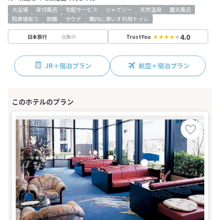
大浴場
貸切風呂
宅配サービス
ジャグジー
天然温泉
露天風呂
駐車場有り
旅館
サウナ
館内に車いす利用トイレ
4.0
収集中
日本旅行
TrustYou
JR＋宿泊プラン
航空＋宿泊プラン