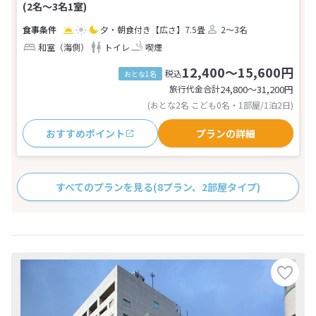
(2名～3名1室)
夕・朝食付き
【広さ】7.5畳
2～3名
和室（海側）
トイレ
喫煙
12,400～15,600円
税込
おとな1名
旅行代金合計
24,800〜31,200
円
(おとな2名 こども0名・1部屋/1泊2日)
おすすめポイント
プランの詳細
すべてのプランを見る
(8プラン、2部屋タイプ)