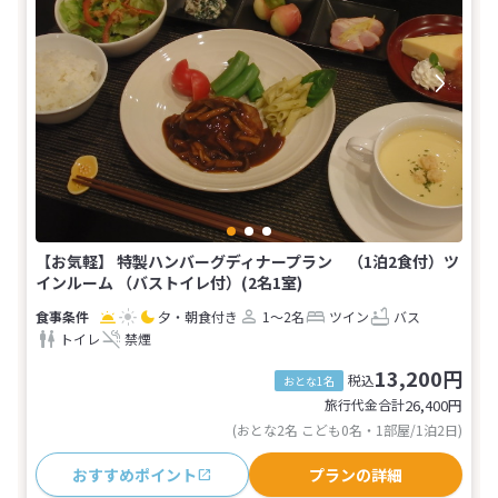
【お気軽】 特製ハンバーグディナープラン （1泊2食付）ツ
インルーム （バストイレ付）(2名1室)
夕・朝食付き
1～2名
ツイン
バス
トイレ
禁煙
13,200円
税込
おとな1名
旅行代金合計
26,400
円
(おとな2名 こども0名・1部屋/1泊2日)
おすすめポイント
プランの詳細