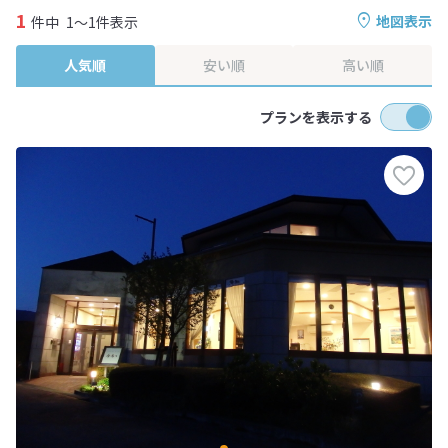
1
地図表示
件中
1～1件表示
人気順
安い順
高い順
プランを表示する