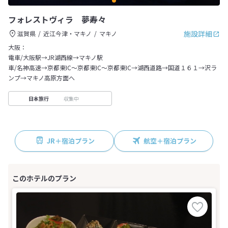
フォレストヴィラ 夢寿々
施設詳細
滋賀県
近江今津・マキノ
マキノ
大阪：
電車/大阪駅→JR湖西線→マキノ駅
車/名神高速→京都東IC～京都東IC～京都東IC→湖西道路→国道１６１→沢ラ
ンプ→マキノ高原方面へ
収集中
日本旅行
JR＋宿泊プラン
航空＋宿泊プラン