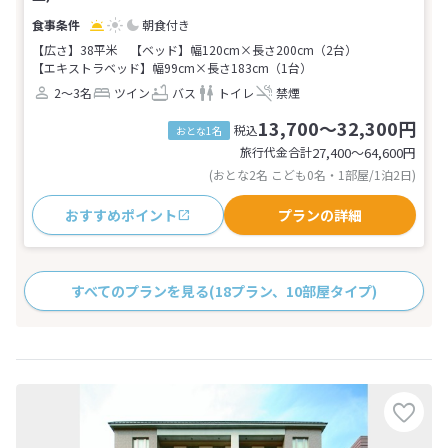
朝食付き
【広さ】38平米
【ベッド】幅120cm×長さ200cm（2台）
【エキストラベッド】幅99cm×長さ183cm（1台）
2～3名
ツイン
バス
トイレ
禁煙
13,700～32,300円
税込
おとな1名
旅行代金合計
27,400〜64,600
円
(おとな2名 こども0名・1部屋/1泊2日)
おすすめポイント
プランの詳細
すべてのプランを見る
(18プラン、10部屋タイプ)