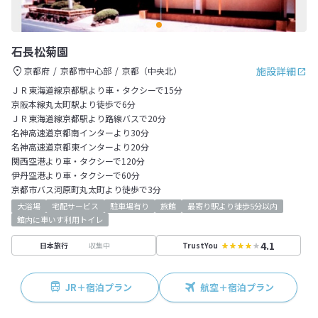
石長松菊園
施設詳細
京都府
京都市中心部
京都（中央北）
ＪＲ東海道線京都駅より車・タクシーで15分
京阪本線丸太町駅より徒歩で6分
ＪＲ東海道線京都駅より路線バスで20分
名神高速道京都南インターより30分
名神高速道京都東インターより20分
関西空港より車・タクシーで120分
伊丹空港より車・タクシーで60分
京都市バス河原町丸太町より徒歩で3分
大浴場
宅配サービス
駐車場有り
旅館
最寄り駅より徒歩5分以内
館内に車いす利用トイレ
4.1
収集中
日本旅行
TrustYou
JR＋宿泊プラン
航空＋宿泊プラン