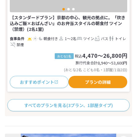
【スタンダードプラン】京都の中心、観光の拠点に。「炊き
込みご飯×おばんざい」のお弁当スタイルの朝食付 ツイン
（禁煙）(2名1室)
朝食付き
1～2名
ツイン
バス
トイレ
禁煙
4,470～26,800円
税込
おとな1名
旅行代金合計
8,940〜53,600
円
(おとな2名 こども0名・1部屋/1泊2日)
おすすめポイント
プランの詳細
すべてのプランを見る
(3プラン、1部屋タイプ)