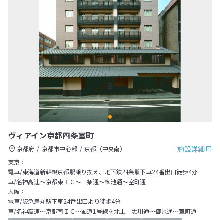
ヴィアイン京都四条室町
施設詳細
京都府
京都市中心部
京都（中央南）
東京：
電車/東海道新幹線京都駅乗り換え、地下鉄四条駅下車24番出口徒歩4分
車/名神高速～京都東ＩＣ～三条通～御池通～室町通
大阪：
電車/阪急烏丸駅下車24番出口より徒歩4分
車/名神高速～京都南ＩＣ～国道1号線を北上 堀川通～御池通～室町通