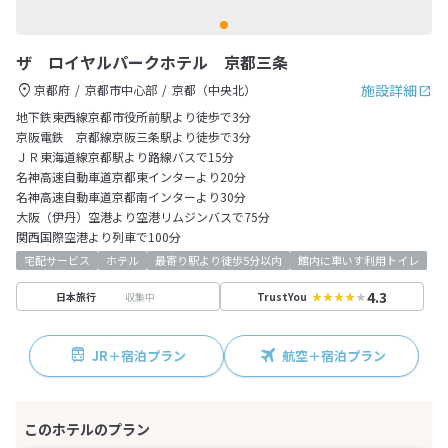
ザ ロイヤルパークホテル 京都三条
施設詳細
京都府
京都市中心部
京都（中央北）
地下鉄東西線京都市役所前駅より徒歩で3分
京阪電鉄 京都線京阪三条駅より徒歩で3分
ＪＲ東海道線京都駅より路線バスで15分
名神高速自動車道京都東インターより20分
名神高速自動車道京都南インターより30分
大阪（伊丹）空港より空港リムジンバスで75分
関西国際空港より列車で100分
宅配サービス
ホテル
最寄り駅より徒歩5分以内
館内に車いす利用トイレ
4.3
収集中
日本旅行
TrustYou
JR＋宿泊プラン
航空＋宿泊プラン