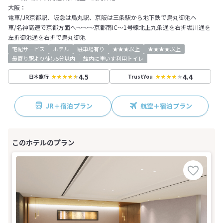
大阪：
電車/JR京都駅、阪急は烏丸駅、京阪は三条駅から地下鉄で烏丸御池へ
車/名神高速で京都方面へ～～～京都南IC～1号線北上九条通を右折堀川通を
左折御池通を右折で烏丸御池
宅配サービス
ホテル
駐車場有り
★★★以上
★★★★以上
最寄り駅より徒歩5分以内
館内に車いす利用トイレ
4.5
4.4
日本旅行
TrustYou
JR＋宿泊プラン
航空＋宿泊プラン