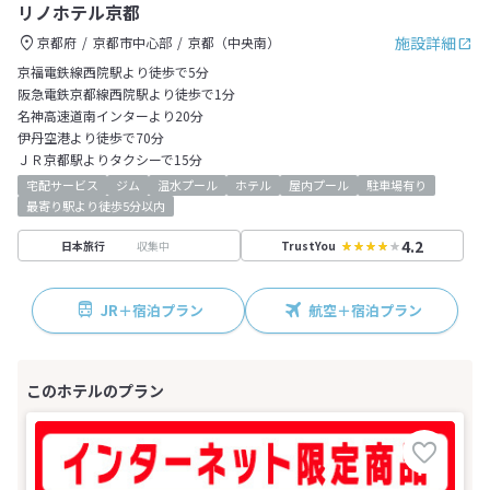
リノホテル京都
施設詳細
京都府
京都市中心部
京都（中央南）
京福電鉄線西院駅より徒歩で5分
阪急電鉄京都線西院駅より徒歩で1分
名神高速道南インターより20分
伊丹空港より徒歩で70分
ＪＲ京都駅よりタクシーで15分
宅配サービス
ジム
温水プール
ホテル
屋内プール
駐車場有り
最寄り駅より徒歩5分以内
4.2
収集中
日本旅行
TrustYou
JR＋宿泊プラン
航空＋宿泊プラン