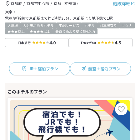
施設詳細
京都府
京都市中心部
京都（中央南）
東京：
電車/新幹線で京都駅まで約2時間30分、京都駅より地下鉄で1駅
大浴場
大浴場があるホテル
宅配サービス
ホテル
駐車場有り
サウナ
★★★以上
★★★★以上
最寄り駅より徒歩5分以内
4.0
4.5
日本旅行
TrustYou
JR＋宿泊プラン
航空＋宿泊プラン