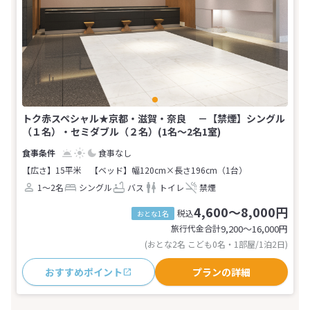
トク赤スペシャル★京都・滋賀・奈良 －【禁煙】シングル
（１名）・セミダブル（２名）(1名～2名1室)
食事なし
【広さ】15平米
【ベッド】幅120cm×長さ196cm（1台）
1～2名
シングル
バス
トイレ
禁煙
4,600～8,000円
税込
おとな1名
旅行代金合計
9,200〜16,000
円
(おとな2名 こども0名・1部屋/1泊2日)
おすすめポイント
プランの詳細