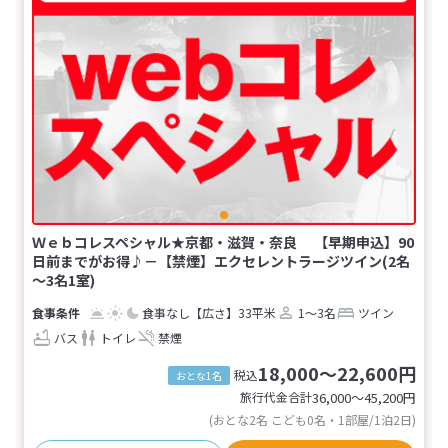
Ｗｅｂコレスペシャル★京都・滋賀・奈良 【早期申込】90
日前までがお得♪－【禁煙】エクセレントラージツイン(2名
～3名1室)
食事なし
【広さ】33平米
1～3名
ツイン
バス
トイレ
禁煙
18,000～22,600円
税込
おとな1名
旅行代金合計
36,000〜45,200
円
(おとな2名 こども0名・1部屋/1泊2日)