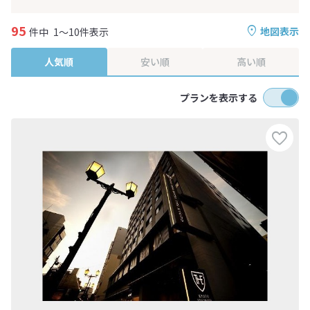
95
地図表示
件中
1～10件表示
人気順
安い順
高い順
プランを表示する