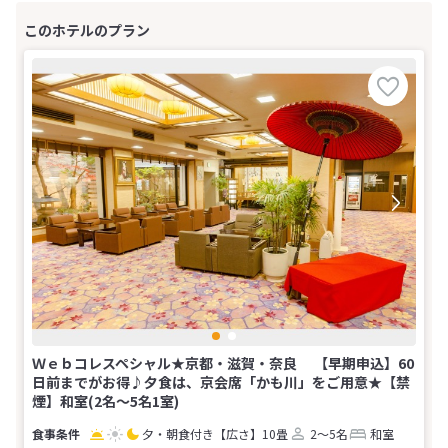
Ｗｅｂコレスペシャル★京都・滋賀・奈良 【早期申込】60
日前までがお得♪夕食は、京会席「かも川」をご用意★【禁
煙】和室(2名～5名1室)
夕・朝食付き
【広さ】10畳
2～5名
和室