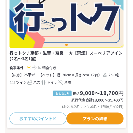
行っトク♪京都・滋賀・奈良 ★【禁煙】スーペリアツイン
(2名～3名1室)
朝食付き
【広さ】25平米
【ベッド】幅120cm×長さ2cm（2台）
2～3名
ツイン
バス
トイレ
禁煙
9,000～19,700円
税込
おとな1名
旅行代金合計
18,000〜39,400
円
(おとな2名 こども0名・1部屋/1泊2日)
おすすめポイント
プランの詳細