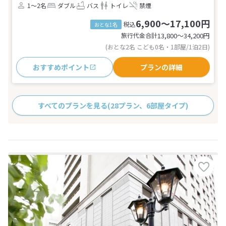
1～2名
ダブル
バス
トイレ
禁煙
6,900～17,100円
税込
おとな1名
旅行代金合計
13,800〜34,200
円
(おとな2名 こども0名・1部屋/1泊2日)
おすすめポイント
プランの詳細
すべてのプランを見る
(28プラン、6部屋タイプ)