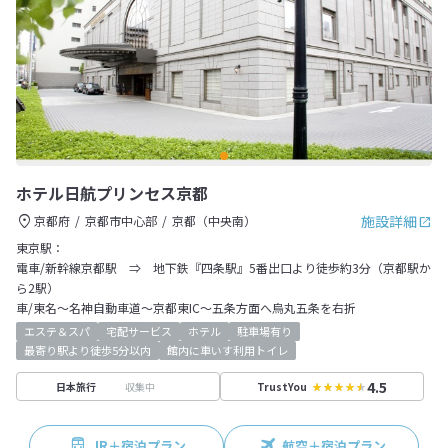
ホテル日航プリンセス京都
施設詳細
京都府
京都市中心部
京都（中央南）
東京駅：
電車/新幹線京都駅 ⇒ 地下鉄『四条駅』5番出口より徒歩約3分（京都駅か
ら2駅）
車/東名～名神自動車道～京都東IC～五条方面へ烏丸五条を右折
エステ＆スパ
宅配サービス
ホテル
駐車場有り
最寄り駅より徒歩5分以内
館内に車いす利用トイレ
4.5
収集中
日本旅行
TrustYou
JR＋宿泊プラン
航空＋宿泊プラン