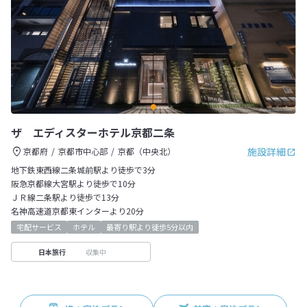
ザ エディスターホテル京都二条
施設詳細
京都府
京都市中心部
京都（中央北）
地下鉄東西線二条城前駅より徒歩で3分
阪急京都線大宮駅より徒歩で10分
ＪＲ線二条駅より徒歩で13分
名神高速道京都東インターより20分
宅配サービス
ホテル
最寄り駅より徒歩5分以内
収集中
日本旅行