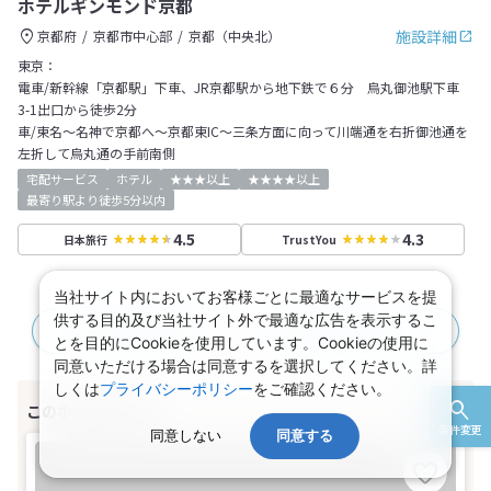
ホテルギンモンド京都
施設詳細
京都府
京都市中心部
京都（中央北）
東京：
電車/新幹線「京都駅」下車、JR京都駅から地下鉄で６分 烏丸御池駅下車
3-1出口から徒歩2分
車/東名～名神で京都へ～京都東IC～三条方面に向って川端通を右折御池通を
左折して烏丸通の手前南側
宅配サービス
ホテル
★★★以上
★★★★以上
最寄り駅より徒歩5分以内
4.5
4.3
日本旅行
TrustYou
当社サイト内においてお客様ごとに最適なサービスを提
供する目的及び当社サイト外で最適な広告を表示するこ
JR＋宿泊プラン
航空＋宿泊プラン
とを目的にCookieを使用しています。Cookieの使用に
同意いただける場合は同意するを選択してください。詳
しくは
プライバシーポリシー
をご確認ください。
条件変更
同意しない
同意する