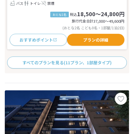
バス
トイレ
禁煙
18,500～24,800円
税込
おとな1名
旅行代金合計
37,000〜49,600
円
(おとな2名 こども0名・1部屋/1泊2日)
おすすめポイント
プランの詳細
すべてのプランを見る
(11プラン、1部屋タイプ)