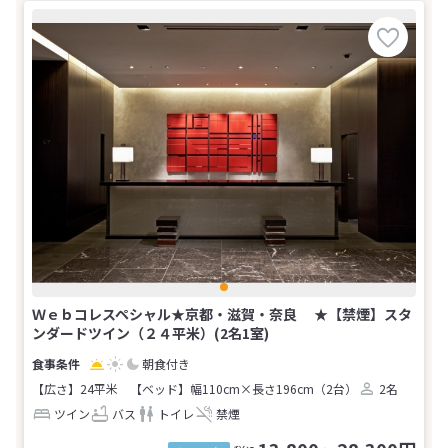
Ｗｅｂコレスペシャル★京都・滋賀・奈良 ★【禁煙】スタ
ンダードツイン（２４平米）(2名1室)
朝食付き
【広さ】24平米
【ベッド】幅110cm×長さ196cm（2台）
2名
ツイン
バス
トイレ
禁煙