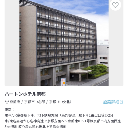
ハートンホテル京都
施設詳細
京都府
京都市中心部
京都（中央北）
東京：
電車/JR京都駅下車、地下鉄烏丸線「烏丸御池」駅下車1番出口徒歩2分
車/東名高速から名神高速で京都方面へ～京都東IC～1号線京都市内方面西進
5km鴨川渡り烏丸通右折北上で烏丸御池