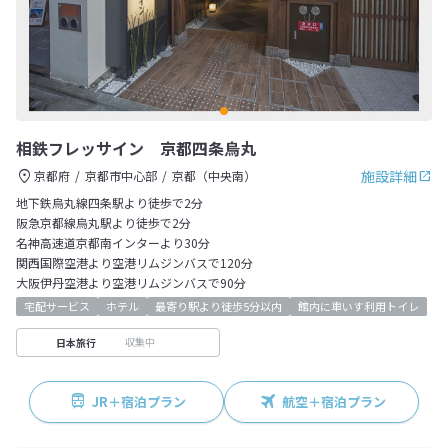
相鉄フレッサイン 京都四条烏丸
施設詳細
京都府
京都市中心部
京都（中央南）
地下鉄烏丸線四条駅より徒歩で2分
阪急京都線烏丸駅より徒歩で2分
名神高速道京都南インターより30分
関西国際空港より空港リムジンバスで120分
大阪伊丹空港より空港リムジンバスで90分
宅配サービス
ホテル
最寄り駅より徒歩5分以内
館内に車いす利用トイレ
収集中
日本旅行
JR＋宿泊プラン
航空＋宿泊プラン