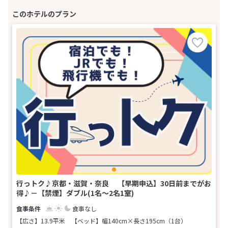
行っトク♪京都・滋賀・奈良 【早期申込】30日前までがお
得♪－【禁煙】ダブル(1名～2名1室)
食事なし
【広さ】13.9平米
【ベッド】幅140cm×長さ195cm（1台）