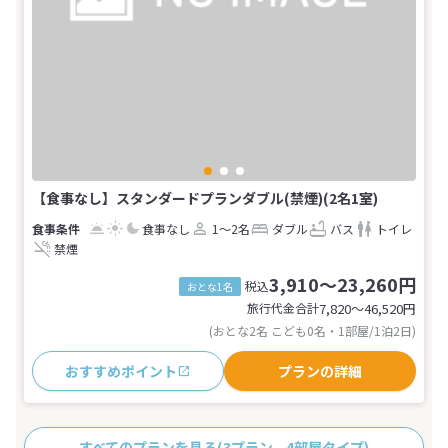
【食事なし】スタンダードプランダブル(禁煙)(2名1室)
食事なし
1～2名
ダブル
バス
トイレ
禁煙
3,910～23,260円
税込
おとな1名
旅行代金合計
7,820〜46,520
円
(おとな2名 こども0名・1部屋/1泊2日)
おすすめポイント
プランの詳細
すべてのプランを見る
(3プラン、4部屋タイプ)