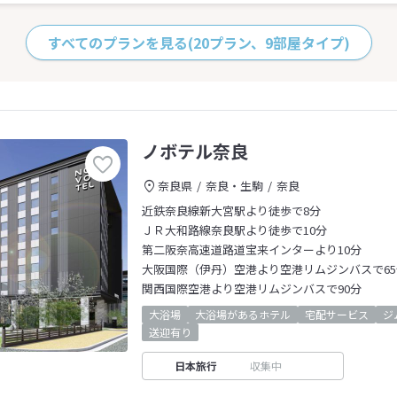
すべてのプランを見る
(20プラン、9部屋タイプ)
ノボテル奈良
奈良県
奈良・生駒
奈良
近鉄奈良線新大宮駅より徒歩で8分
ＪＲ大和路線奈良駅より徒歩で10分
第二阪奈高速道路道宝来インターより10分
大阪国際（伊丹）空港より空港リムジンバスで65
関西国際空港より空港リムジンバスで90分
大浴場
大浴場があるホテル
宅配サービス
ジ
送迎有り
日本旅行
収集中