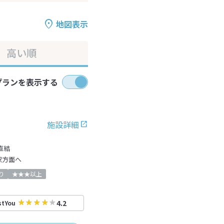
地図表示
高い順
プランを表示する
施設詳細
直結
駅方面へ
り
★★★以上
4.2
stYou