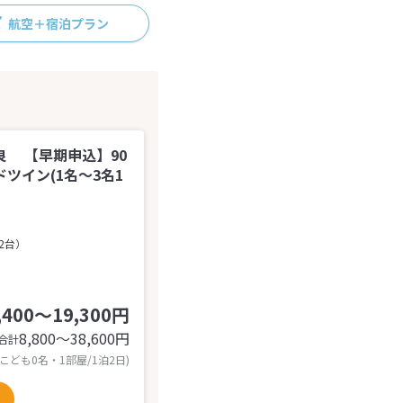
航空＋宿泊プラン
良 【早期申込】90
ツイン(1名～3名1
2台）
,400～19,300円
8,800〜38,600
円
合計
 こども0名・1部屋/1泊2日)