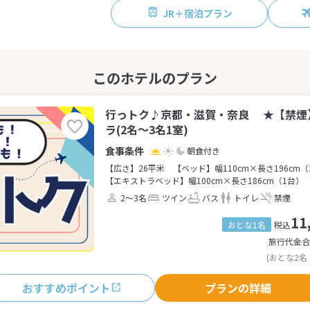
JR＋宿泊プラン
行っトク♪京都・滋賀・奈良 ★【禁煙
ラ(2名～3名1室)
朝食付き
【広さ】26平米
【ベッド】幅110cm×長さ196cm（
【エキストラベッド】幅100cm×長さ186cm（1台）
2～3名
ツイン
バス
トイレ
禁煙
11
おとな1名
税込
旅行代金合
(おとな2名
おすすめポイント
プランの詳細