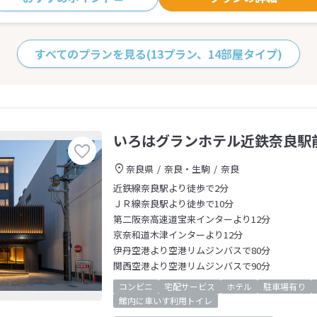
すべてのプランを見る
(13プラン、14部屋タイプ)
いろはグランホテル近鉄奈良駅
奈良県
奈良・生駒
奈良
近鉄線奈良駅より徒歩で2分
ＪＲ線奈良駅より徒歩で10分
第二阪奈高速道宝来インターより12分
京奈和道木津インターより12分
伊丹空港より空港リムジンバスで80分
関西空港より空港リムジンバスで90分
コンビニ
宅配サービス
ホテル
駐車場有り
館内に車いす利用トイレ