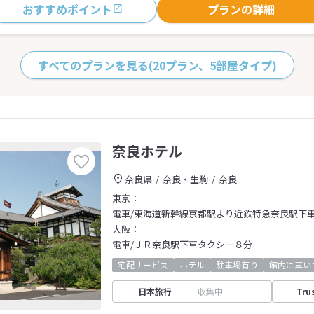
おすすめポイント
プランの詳細
すべてのプランを見る
(20プラン、5部屋タイプ)
奈良ホテル
奈良県
奈良・生駒
奈良
東京：
電車/東海道新幹線京都駅より近鉄特急奈良駅下車
大阪：
電車/ＪＲ奈良駅下車タクシー８分
宅配サービス
ホテル
駐車場有り
館内に車い
日本旅行
収集中
Tru