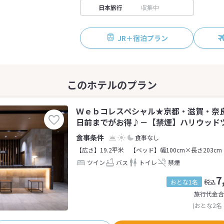
日本旅行
収集中
JR＋宿泊プラン
Ｗｅｂコレスペシャル★京都・滋賀・奈
日前までがお得♪－【禁煙】ハリウッドツイ
食事なし
【広さ】19.2平米
【ベッド】幅100cm×長さ203cm
ツイン
バス
トイレ
禁煙
7
おとな1名
税込
旅行代金合
(おとな2名