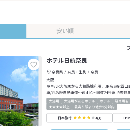
安い順
ホテル日航奈良
奈良県
奈良・生駒
奈良
大阪：
電車/JR大阪駅から大和路線利用、JR奈良駅西口
車/西名阪自動車道～郡山IC～国道24号線JR奈良
大浴場
大浴場があるホテル
ホテル
駐車場有
★★★★以上
最寄り駅より徒歩5分以内
4.0
日本旅行
Tru