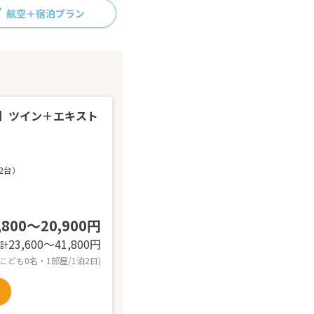
航空＋宿泊プラン
】ツイン＋エキスト
2台）
,800～20,900円
23,600〜41,800
円
計
 こども0名・1部屋/1泊2日)