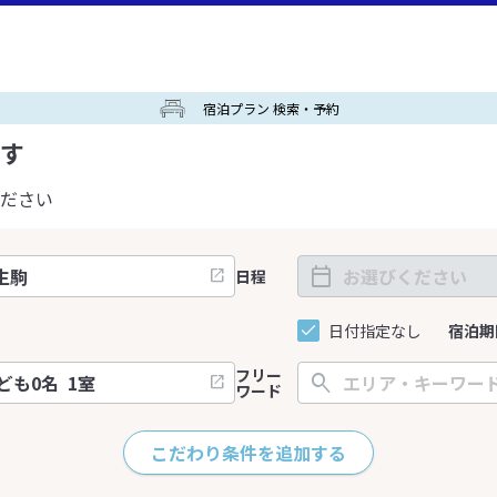
宿泊プラン 検索・予約
す
ださい
日程
日付指定なし
宿泊期
フリー
ワード
こだわり条件を追加する