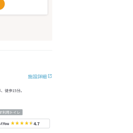
施設詳細
、徒歩15分。
す利用トイレ
4.7
stYou