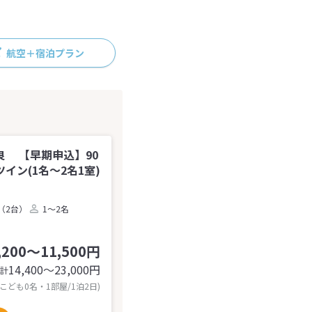
航空＋宿泊プラン
良 【早期申込】90
ン(1名～2名1室)
（2台）
1～2名
,200～11,500円
14,400〜23,000
円
計
 こども0名・1部屋/1泊2日)