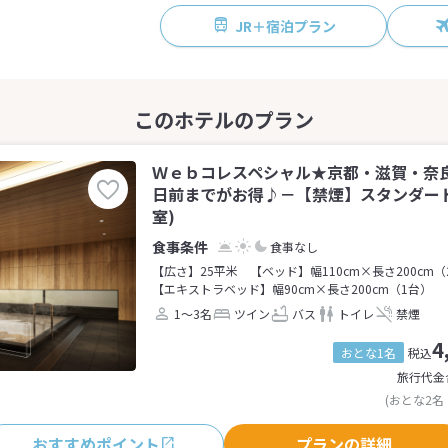
JR＋宿泊プラン
Ｗｅｂコレスペシャル★京都・滋賀・奈
日前までがお得♪－【禁煙】スタンダード
室)
食事なし
【広さ】25平米
【ベッド】幅110cm×長さ200cm（
【エキストラベッド】幅90cm×長さ200cm（1台）
1～3名
ツイン
バス
トイレ
禁煙
4
おとな1名
税込
旅行代金
(おとな2名
おすすめポイント
プランの詳細