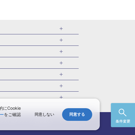
千葉県
茨城県
岐阜県
愛知県
・旅館
愛媛県
中国
ル・旅館
北海道)
鹿児島県
沖縄県
・旅館
やま温泉(山形)
ツアー
ル・旅館
福井)
関東
千葉旅行・ツアー
・旅館
四万温泉(群馬)
福井旅行・ツアー
館
熱川温泉(静岡)
 国内版
ツアー
・旅館
部温泉(山梨)
兵庫旅行・ツアー
国内旅行
Cookie
・旅館
関西
ー
をご確認
同意しない
同意する
愛媛旅行・ツアー
国内旅行
)
玉造温泉(島根)
システムメンテナンスの
お知らせ
サイトマップ
条件変更
九州
野温泉(佐賀)
・ツアー