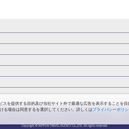
県
秋田県
山形県
福島県
関東
東京都
神奈川県
埼玉県
県
福井県
甲信越
山梨県
新潟県
長野県
東海
静岡県
ル・旅館
岩手県ホテル・旅館
宮城県ホテル・旅館
秋田県ホテル
府
兵庫県
奈良県
和歌山県
四国
徳島県
高知県
香川県
館
東京都ホテル・旅館
神奈川県ホテル・旅館
埼玉県ホテ
泉(北海道)
十勝川温泉(北海道)
阿寒湖温泉(北海道)
洞爺湖温泉(
口県
九州
福岡県
佐賀県
長崎県
熊本県
大分県
宮崎県
館
栃木県ホテル・旅館
群馬県ホテル・旅館
富山県ホテル
知床温泉(北海道)
東北
花巻温泉(岩手)
蔵王温泉(山形)
かみの
森旅行・ツアー
岩手旅行・ツアー
宮城旅行・ツアー
秋田旅行・
館
山梨県ホテル・旅館
新潟県ホテル・旅館
長野県ホテ
温泉(福島)
北陸
和倉温泉(石川)
宇奈月温泉(富山)
あわら温泉(
関東
東京旅行・ツアー
神奈川旅行・ツアー
埼玉旅行・ツアー
館
愛知県ホテル・旅館
三重県ホテル・旅館
滋賀県ホテル
バーサル・スタジオ・ジャパンへの旅
温泉旅行
日帰り旅行
西川温泉(栃木)
草津温泉(群馬)
万座温泉(群馬)
伊香保温泉(群馬)
群馬旅行・ツアー
北陸
富山旅行・ツアー
石川旅行・ツアー
館
兵庫県ホテル・旅館
奈良県ホテル・旅館
和歌山県ホテル・旅
温泉(神奈川)
湯河原温泉(神奈川)
熱海温泉(静岡)
伊東温泉(静岡)
版
カップル・夫婦旅行 国内版
女子旅 国内版
卒業旅行・学生旅行
ツアー
長野旅行・ツアー
東海
静岡旅行・ツアー
岐阜旅行・
館
香川県ホテル・旅館
愛媛県ホテル・旅館
岡山県ホテル
山梨)
富士山石和温泉(山梨)
西山温泉(山梨)
瀬波温泉(新潟)
下
関西
滋賀旅行・ツアー
京都旅行・ツアー
大阪旅行・ツアー
GW）の国内旅行
夏休み・お盆の国内旅行
7月の国内旅行
8月の
スを提供する目的及び当社サイト外で最適な広告を表示することを目的に
館
島根県ホテル・旅館
山口県ホテル・旅館
福岡県ホテル
昼神温泉(長野)
東海
浜名湖かんざんじ温泉(静岡)
下呂温泉(岐阜)
ただける場合は同意するを選択してください。詳しくは
プライバシーポリシ
四国
徳島旅行・ツアー
高知旅行・ツアー
香川旅行・ツアー
月の国内旅行
紅葉旅行
クリスマスの国内旅行
年末年始・お正月の
館
熊本県ホテル・旅館
大分県ホテル・旅館
宮崎県ホテル・旅館
温泉(兵庫)
白浜温泉(和歌山)
中国
三朝温泉(鳥取)
皆生温泉(鳥取
票・約款
規約集
旅行条件書
商標について
ニュースリリース
採用情報
アー
鳥取旅行・ツアー
島根旅行・ツアー
山口旅行・ツアー
の国内旅行
旅館
川)
道後温泉(愛媛)
九州
雲仙温泉(長崎)
黒川温泉(熊本)
嬉
長崎旅行・ツアー
Copyright © NIPPON TRAVEL AGENCY Co.,LTD. All rights reserved.
熊本旅行・ツアー
大分旅行・ツアー
宮崎旅行