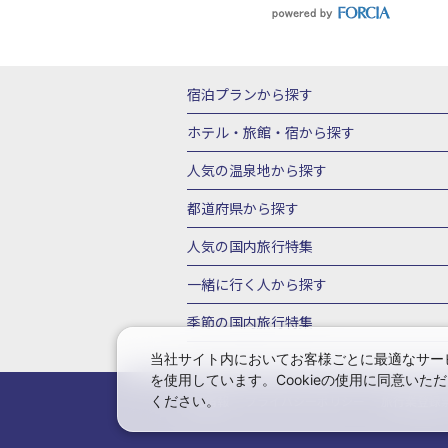
宿泊プランから探す
北海道
東北
青森県
岩手県
宮城
ホテル・旅館・宿
から探す
栃木県
群馬県
北陸
富山県
石川
北海道ホテル・旅館
青森県ホテ
人気の温泉地
から探す
三重県
近畿
滋賀県
京都府
大阪
山形県ホテル・旅館
福島県ホテル・旅
北海道
湯の川温泉(北海道)
定山渓温
都道府県から探す
岡山県
広島県
鳥取県
島根県
山
千葉県ホテル・旅館
茨城県ホテル・旅
川湯温泉(北海道)
層雲峡温泉(北海道)
北海道旅行・ツアー
東北
青
人気の国内旅行特集
石川県ホテル・旅館
福井県ホテル・旅
鳴子温泉(宮城)
秋保温泉(宮城)
飯坂
山形旅行・ツアー
福島旅行・ツアー
静岡県ホテル・旅館
岐阜県ホテル・旅
東京ディズニーリゾート®への旅
ユニ
一緒に行く人
から探す
鬼怒川温泉(栃木)
川治温泉(栃木)
湯
茨城旅行・ツアー
栃木旅行・ツアー
京都府ホテル・旅館
大阪府ホテル・旅
伊豆箱根
箱根湯本温泉(神奈川)
強羅
一人旅 国内版
家族・子連れ旅行 国内
季節の国内旅行特集
甲信越
山梨旅行・ツアー
新潟旅行・
徳島県ホテル・旅館
高知県ホテル・旅
堂ヶ島温泉(静岡)
甲信越
河口湖温泉(
愛知旅行・ツアー
三重旅行・ツアー
桜・お花見特集
ゴールデンウィーク（
当社サイト内においてお客様ごとに最適なサービ
広島県ホテル・旅館
鳥取県ホテル・旅
白骨温泉(長野)
湯田中渋温泉(長野)
を使用しています。Cookieの使用に同意い
奈良旅行・ツアー
和歌山旅行・ツアー
9月の国内旅行
10月の国内旅行
11
佐賀県ホテル・旅館
長崎県ホテル・旅
有馬温泉(兵庫)
城崎温泉(兵庫)
湯村
ください。
会社情報
プライバシーポリシー
旅行業登録
中国
岡山旅行・ツアー
広島旅行・ツ
1月の国内旅行
2月の国内旅行
3月
鹿児島県ホテル・旅館
沖縄県ホテル・
長門湯本(山口)
四国
こんぴら温泉(香
福岡旅行・ツアー
佐賀旅行・ツアー