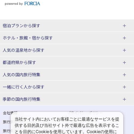
宿泊プランから探す
北海道
ホテル・旅館・宿
から探す
東北
北海道ホテル・旅館
人気の温泉地
から探す
青森県
岩手県
北海道
都道府県から探す
宮城県
秋田県
青森県ホテル・旅館
岩手県ホテル・旅館
湯の川温泉(北海道)
定山渓温泉(北海道)
人気の国内旅行特集
山形県
福島県
宮城県ホテル・旅館
秋田県ホテル・旅館
十勝川温泉(北海道)
阿寒湖温泉(北海道)
北海道旅行・ツアー
東京ディズニーリゾート®への旅
ユニバーサル・スタジオ・ジャパ
一緒に行く人
から探す
ンへの旅
関東
山形県ホテル・旅館
福島県ホテル・旅館
洞爺湖温泉(北海道)
川湯温泉(北海道)
東北
一人旅 国内版
家族・子連れ旅行 国内版
季節の国内旅行特集
温泉旅行
日帰り旅行
東京都
神奈川県
層雲峡温泉(北海道)
知床温泉(北海道)
青森旅行・ツアー
岩手旅行・ツアー
カップル・夫婦旅行 国内版
女子旅 国内版
桜・お花見特集
ゴールデンウィーク（GW）の国内
会社情報
プライバシーポリシー
旅行
当社サイト内においてお客様ごとに最適なサービスを提
埼玉県
千葉県
東京都ホテル・旅館
神奈川県ホテル・旅館
東北
旅行業登録票・約款
規約集
宮城旅行・ツアー
秋田旅行・ツアー
卒業旅行・学生旅行 国内版
供する目的及び当社サイト外で最適な広告を表示するこ
夏休み・お盆の国内旅行
7月の国内旅行
旅行条件書
商標について
とを目的にCookieを使用しています。Cookieの使用に
茨城県
栃木県
埼玉県ホテル・旅館
千葉県ホテル・旅館
花巻温泉(岩手)
蔵王温泉(山形)
山形旅行・ツアー
福島旅行・ツアー