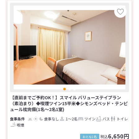
【直前までご予約OK！】スマイル バリューステイプラン
（素泊まり）◆喫煙ツイン15平米◆シモンズベッド・テンピ
ュール枕完備(1名～2名1室)
食事なし
1～2名
ツイン
バス
トイレ
喫煙
6,650円
税込
おとな1名