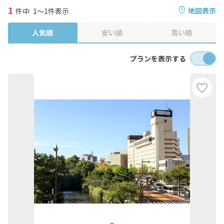
1
地図表示
件中
1～1件表示
人気順
安い順
高い順
プランを表示する