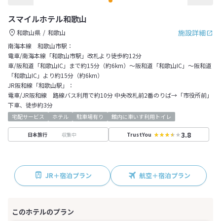
スマイルホテル和歌山
施設詳細
和歌山県
和歌山
南海本線 和歌山市駅：
電車/南海本線「和歌山市駅」改札より徒歩約12分
車/阪和道「和歌山IC」まで約15分（約6km）～阪和道「和歌山IC」～阪和道
「和歌山IC」より約15分（約6km）
JR阪和線「和歌山駅」：
電車/JR阪和線 路線バス利用で約10分 中央改札前2番のりば→「市役所前」
下車、徒歩約3分
宅配サービス
ホテル
駐車場有り
館内に車いす利用トイレ
3.8
収集中
日本旅行
TrustYou
JR＋宿泊プラン
航空＋宿泊プラン