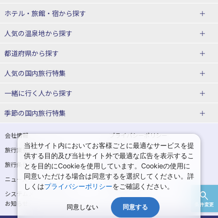
北海道
ホテル・旅館・宿
から探す
東北
北海道ホテル・旅館
人気の温泉地
から探す
青森県
岩手県
北海道
都道府県から探す
宮城県
秋田県
青森県ホテル・旅館
岩手県ホテル・旅館
湯の川温泉(北海道)
定山渓温泉(北海道)
人気の国内旅行特集
山形県
福島県
宮城県ホテル・旅館
秋田県ホテル・旅館
十勝川温泉(北海道)
阿寒湖温泉(北海道)
北海道旅行・ツアー
東京ディズニーリゾート®への旅
ユニバーサル・スタジオ・ジャパ
一緒に行く人
から探す
ンへの旅
関東
山形県ホテル・旅館
福島県ホテル・旅館
洞爺湖温泉(北海道)
川湯温泉(北海道)
東北
一人旅 国内版
家族・子連れ旅行 国内版
季節の国内旅行特集
温泉旅行
日帰り旅行
東京都
神奈川県
層雲峡温泉(北海道)
知床温泉(北海道)
青森旅行・ツアー
岩手旅行・ツアー
カップル・夫婦旅行 国内版
女子旅 国内版
桜・お花見特集
ゴールデンウィーク（GW）の国内
会社情報
プライバシーポリシー
旅行
当社サイト内においてお客様ごとに最適なサービスを提
埼玉県
千葉県
東京都ホテル・旅館
神奈川県ホテル・旅館
東北
旅行業登録票・約款
規約集
宮城旅行・ツアー
秋田旅行・ツアー
卒業旅行・学生旅行 国内版
供する目的及び当社サイト外で最適な広告を表示するこ
夏休み・お盆の国内旅行
7月の国内旅行
旅行条件書
商標について
とを目的にCookieを使用しています。Cookieの使用に
茨城県
栃木県
埼玉県ホテル・旅館
千葉県ホテル・旅館
花巻温泉(岩手)
蔵王温泉(山形)
山形旅行・ツアー
福島旅行・ツアー
同意いただける場合は同意するを選択してください。詳
ニュースリリース
採用情報
8月の国内旅行
9月の国内旅行
しくは
プライバシーポリシー
をご確認ください。
群馬県
茨城県ホテル・旅館
栃木県ホテル・旅館
かみのやま温泉(山形)
鳴子温泉(宮城)
関東
システムメンテナンスの
サイトマップ
10月の国内旅行
11月の国内旅行
お知らせ
条件変更
北陸
群馬県ホテル・旅館
同意しない
同意する
秋保温泉(宮城)
飯坂温泉(福島)
東京旅行・ツアー
神奈川旅行・ツアー