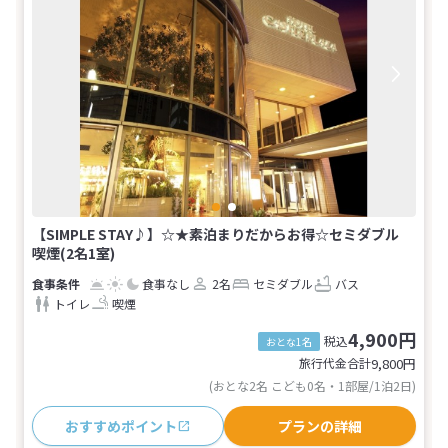
【SIMPLE STAY♪】☆★素泊まりだからお得☆セミダブル
喫煙(2名1室)
食事なし
2名
セミダブル
バス
トイレ
喫煙
4,900円
税込
おとな1名
旅行代金合計
9,800
円
(おとな2名 こども0名・1部屋/1泊2日)
おすすめポイント
プランの詳細