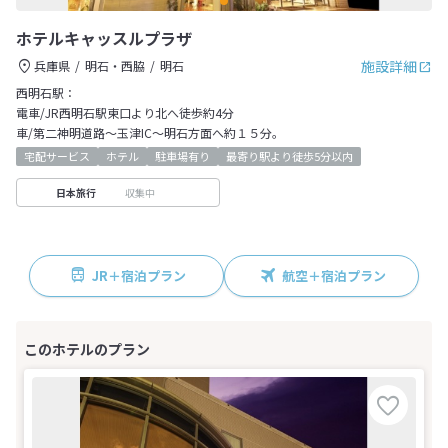
ホテルキャッスルプラザ
施設詳細
兵庫県
明石・西脇
明石
西明石駅：
電車/JR西明石駅東口より北へ徒歩約4分
車/第二神明道路～玉津IC～明石方面へ約１５分。
宅配サービス
ホテル
駐車場有り
最寄り駅より徒歩5分以内
収集中
日本旅行
JR＋宿泊プラン
航空＋宿泊プラン