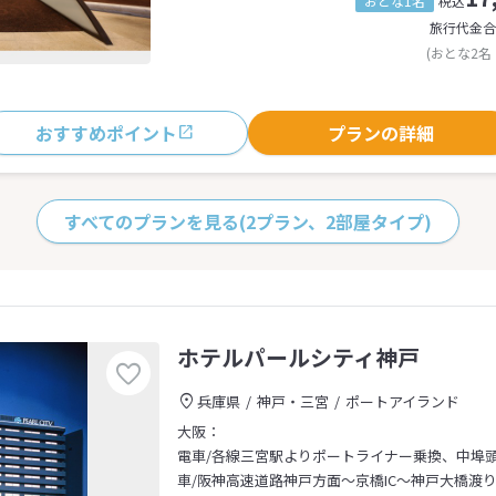
おとな1名
税込
旅行代金合
(おとな2名
おすすめポイント
プランの詳細
すべてのプランを見る
(2プラン、2部屋タイプ)
ホテルパールシティ神戸
兵庫県
神戸・三宮
ポートアイランド
大阪：
電車/各線三宮駅よりポートライナー乗換、中埠
車/阪神高速道路神戸方面～京橋IC～神戸大橋渡り