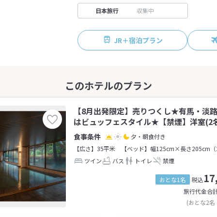
日本旅行
収集中
JR＋宿泊プラン
【8月出発限定】売りつくし★有馬・淡
はビュッフェスタイル★【禁煙】洋室(2名
夕・朝食付き
【広さ】35平米
【ベッド】幅125cm×長さ205cm（
ツイン
バス
トイレ
禁煙
17
おとな1名
税込
旅行代金合
(おとな2名