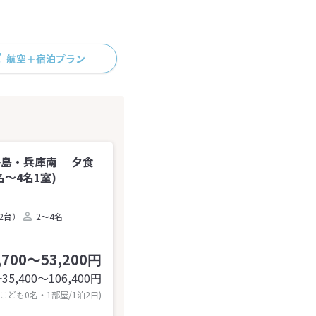
航空＋宿泊プラン
路島・兵庫南 夕食
～4名1室)
2台）
2～4名
,700～53,200円
35,400〜106,400
円
計
 こども0名・1部屋/1泊2日)