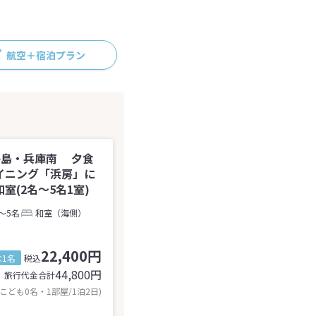
航空＋宿泊プラン
路島・兵庫南 夕食
イニング「浜房」に
(2名～5名1室)
～5名
和室（海側）
22,400円
1名
税込
44,800
円
旅行代金合計
 こども0名・1部屋/1泊2日)