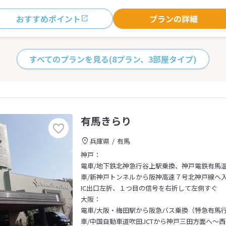
おすすめポイント
プランの詳細
すべてのプランを見る
(8プラン、3部屋タイプ)
有馬きらり
兵庫県
有馬
神戸：
電車/地下鉄北神急行谷上駅乗換、神戸電鉄有馬
車/新神戸トンネルから阪神高速７号北神戸線へ入
IC出口左折、１つ目の信号を右折して左側すぐ
大阪：
電車/大阪・梅田駅から阪急バス乗換（特急有馬行
車/中国自動車道吹田JCTから神戸三田方面へ～西