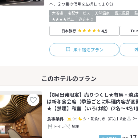
へ、２つ目の信号を左折して１０分
大浴場
宅配サービス
天然温泉
露天風呂
駐
★★★★以上
送迎有り
4.5
日本旅行
Tru
JR＋宿泊プラン
【8月出発限定】売りつくし★有馬・淡
は新和食会席（季節ごとに料理内容が変
★【禁煙】和室（いろは館）(2名～4名1
夕・朝食付き
【広さ】8畳
2
トイレ
禁煙
17