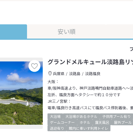
安い順
グランドメルキュール淡路島リ
兵庫県
淡路島
淡路福良
大阪：
車/阪神高速より、神戸淡路鳴門自動車道路へ～淡
左折、福良方面へタクシーで約１０分です
JR三ノ宮駅：
電車/福良行き高速バスにて福良バス停到着後、要連
大浴場
大浴場があるホテル
子供用プール有り
ゲームコーナー
ホテル
露天風呂
屋外プール
送迎有り
館内に車いす利用トイレ