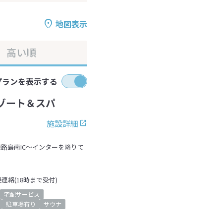
地図表示
高い順
プランを表示する
ゾート＆スパ
施設詳細
路島南IC～インターを降りて
絡(18時まで受付)
宅配サービス
駐車場有り
サウナ