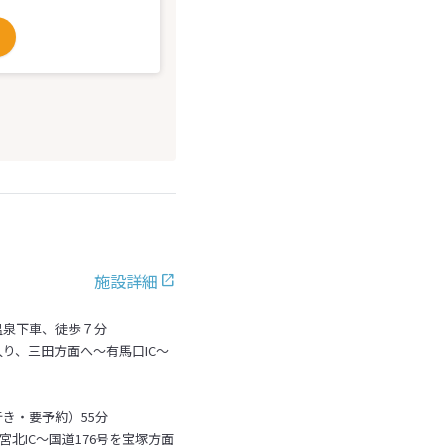
施設詳細
温泉下車、徒歩７分
り、三田方面へ～有馬口IC～
き・要予約）55分
宮北IC～国道176号を宝塚方面