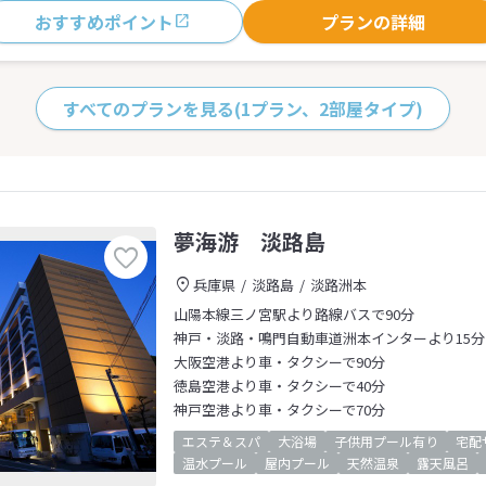
おすすめポイント
プランの詳細
すべてのプランを見る
(1プラン、2部屋タイプ)
夢海游 淡路島
兵庫県
淡路島
淡路洲本
山陽本線三ノ宮駅より路線バスで90分
神戸・淡路・鳴門自動車道洲本インターより15分
大阪空港より車・タクシーで90分
徳島空港より車・タクシーで40分
神戸空港より車・タクシーで70分
エステ＆スパ
大浴場
子供用プール有り
宅配
温水プール
屋内プール
天然温泉
露天風呂