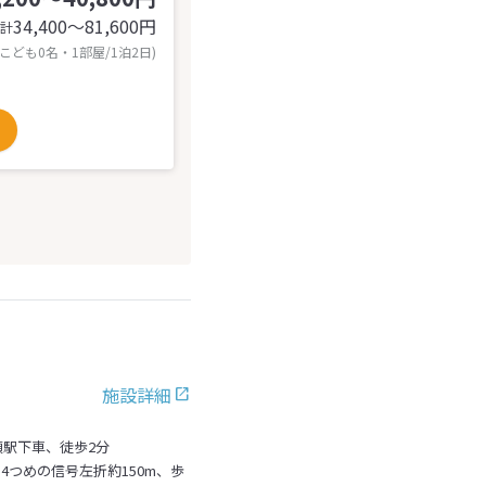
34,400〜81,600
円
計
 こども0名・1部屋/1泊2日)
施設詳細
頭駅下車、徒歩2分
4つめの信号左折約150m、歩