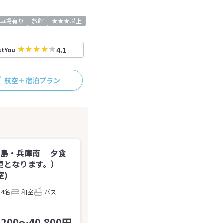
車場有り
旅館
★★★以上
4.1
stYou
航空＋宿泊プラン
路島・兵庫南 夕食
更となります。）
室)
～4名
和室
バス
,200～40,800円