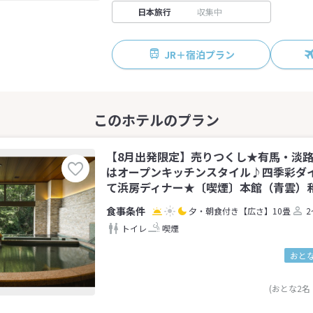
日本旅行
収集中
JR＋宿泊プラン
【8月出発限定】売りつくし★有馬・淡
はオープンキッチンスタイル♪四季彩ダ
て浜房ディナー★〔喫煙〕本館（青雲）和室
夕・朝食付き
【広さ】10畳
2
トイレ
喫煙
おとな
(おとな2名