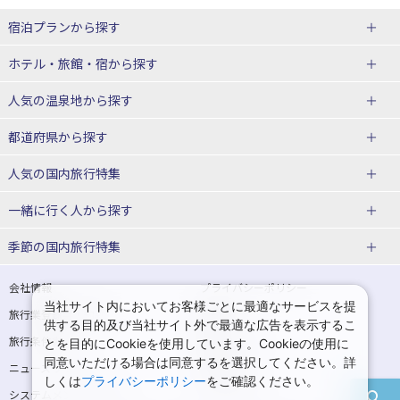
宿泊プランから探す
北海道
ホテル・旅館・宿
から探す
東北
北海道ホテル・旅館
人気の温泉地
から探す
青森県
岩手県
北海道
都道府県から探す
宮城県
秋田県
青森県ホテル・旅館
岩手県ホテル・旅館
湯の川温泉(北海道)
定山渓温泉(北海道)
人気の国内旅行特集
山形県
福島県
宮城県ホテル・旅館
秋田県ホテル・旅館
十勝川温泉(北海道)
阿寒湖温泉(北海道)
北海道旅行・ツアー
東京ディズニーリゾート®への旅
ユニバーサル・スタジオ・ジャパ
一緒に行く人
から探す
ンへの旅
関東
山形県ホテル・旅館
福島県ホテル・旅館
洞爺湖温泉(北海道)
川湯温泉(北海道)
東北
一人旅 国内版
家族・子連れ旅行 国内版
季節の国内旅行特集
温泉旅行
日帰り旅行
東京都
神奈川県
層雲峡温泉(北海道)
知床温泉(北海道)
青森旅行・ツアー
岩手旅行・ツアー
カップル・夫婦旅行 国内版
女子旅 国内版
桜・お花見特集
ゴールデンウィーク（GW）の国内
会社情報
プライバシーポリシー
旅行
当社サイト内においてお客様ごとに最適なサービスを提
埼玉県
千葉県
東京都ホテル・旅館
神奈川県ホテル・旅館
東北
旅行業登録票・約款
規約集
宮城旅行・ツアー
秋田旅行・ツアー
卒業旅行・学生旅行 国内版
供する目的及び当社サイト外で最適な広告を表示するこ
夏休み・お盆の国内旅行
7月の国内旅行
旅行条件書
商標について
とを目的にCookieを使用しています。Cookieの使用に
茨城県
栃木県
埼玉県ホテル・旅館
千葉県ホテル・旅館
花巻温泉(岩手)
蔵王温泉(山形)
山形旅行・ツアー
福島旅行・ツアー
同意いただける場合は同意するを選択してください。詳
ニュースリリース
採用情報
8月の国内旅行
9月の国内旅行
しくは
プライバシーポリシー
をご確認ください。
群馬県
茨城県ホテル・旅館
栃木県ホテル・旅館
かみのやま温泉(山形)
鳴子温泉(宮城)
関東
システムメンテナンスの
サイトマップ