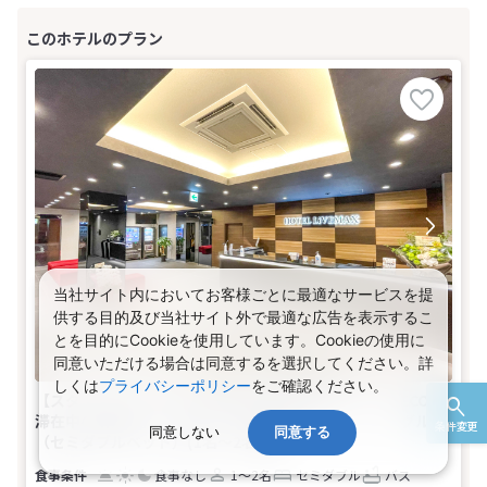
当社サイト内においてお客様ごとに最適なサービスを提
供する目的及び当社サイト外で最適な広告を表示するこ
とを目的にCookieを使用しています。Cookieの使用に
同意いただける場合は同意するを選択してください。詳
しくは
プライバシーポリシー
をご確認ください。
【スタンダードプラン】高松駅から徒歩約７分！☆【ECO♪
滞在中の清掃無】【素泊り】【喫煙】モデレートシングル
条件変更
同意しない
同意する
（セミダブルベッド）(1名～2名1室)
食事なし
1～2名
セミダブル
バス