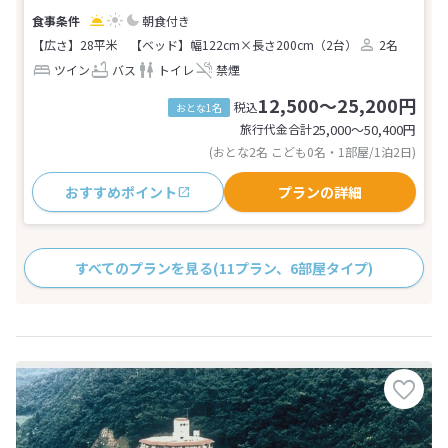
朝食付き
【広さ】28平米
【ベッド】幅122cm×長さ200cm（2台）
2名
ツイン
バス
トイレ
禁煙
12,500～25,200円
税込
おとな1名
旅行代金合計
25,000〜50,400
円
(おとな2名 こども0名・1部屋/1泊2日)
おすすめポイント
プランの詳細
すべてのプランを見る
(11プラン、6部屋タイプ)