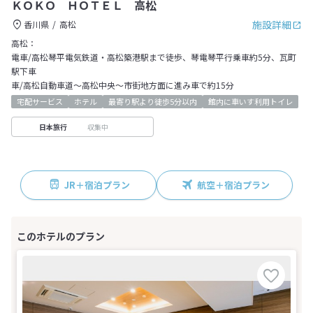
ＫＯＫＯ ＨＯＴＥＬ 高松
施設詳細
香川県
高松
高松：
電車/高松琴平電気鉄道・高松築港駅まで徒歩、琴電琴平行乗車約5分、瓦町
駅下車
車/高松自動車道～高松中央～市街地方面に進み車で約15分
宅配サービス
ホテル
最寄り駅より徒歩5分以内
館内に車いす利用トイレ
収集中
日本旅行
JR＋宿泊プラン
航空＋宿泊プラン