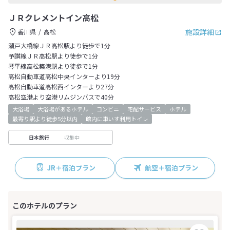
ＪＲクレメントイン高松
施設詳細
香川県
高松
瀬戸大橋線ＪＲ高松駅より徒歩で1分
予讃線ＪＲ高松駅より徒歩で1分
琴平線高松築港駅より徒歩で1分
高松自動車道高松中央インターより19分
高松自動車道高松西インターより27分
高松空港より空港リムジンバスで40分
大浴場
大浴場があるホテル
コンビニ
宅配サービス
ホテル
最寄り駅より徒歩5分以内
館内に車いす利用トイレ
収集中
日本旅行
JR＋宿泊プラン
航空＋宿泊プラン