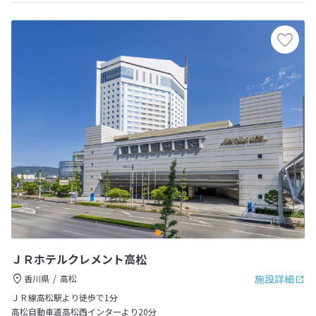
ＪＲホテルクレメント高松
施設詳細
香川県
高松
ＪＲ線高松駅より徒歩で1分
高松自動車道高松西インターより20分