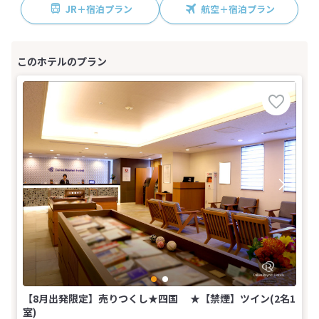
JR＋宿泊プラン
航空＋宿泊プラン
【8月出発限定】売りつくし★四国 ★【禁煙】ツイン(2名1
室)