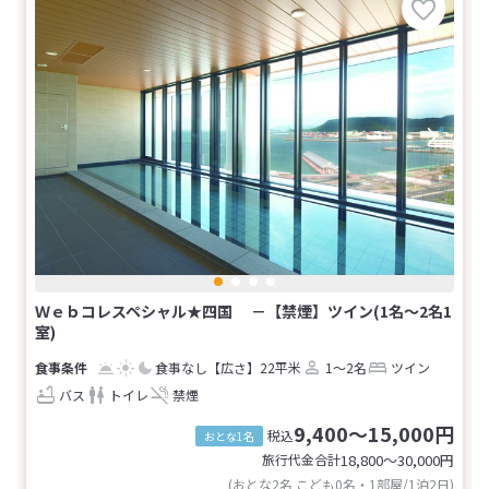
Ｗｅｂコレスペシャル★四国 －【禁煙】ツイン(1名～2名1
室)
食事なし
【広さ】22平米
1～2名
ツイン
バス
トイレ
禁煙
9,400～15,000円
税込
おとな1名
旅行代金合計
18,800〜30,000
円
(おとな2名 こども0名・1部屋/1泊2日)