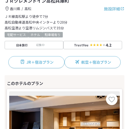
ＪＲクレメントイン高松兵庫町
施設詳細
香川県
高松
ＪＲ線高松駅より徒歩で7分
高松自動車道高松中央インターより20分
高松空港より空港リムジンバスで35分
宅配サービス
ホテル
駐車場有り
4.2
収集中
日本旅行
TrustYou
JR＋宿泊プラン
航空＋宿泊プラン