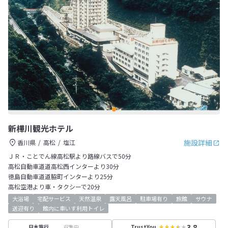
新樺川観光ホテル
施設詳細
香川県
高松
塩江
ＪＲ・ことでん線高松駅より路線バスで50分
高松自動車道道高松西インターより30分
徳島自動車道道脇町インターより25分
高松空港より車・タクシーで20分
大浴場
宅配サービス
天然温泉
露天風呂
駐車場有り
旅館
サウナ
送迎有り
館内に車いす利用トイレ
3.8
収集中
日本旅行
TrustYou