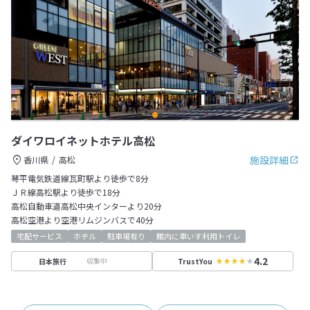
ダイワロイネットホテル高松
施設詳細
香川県
高松
琴平電気鉄道線瓦町駅より徒歩で8分
ＪＲ線高松駅より徒歩で18分
高松自動車道高松中央インターより20分
高松空港より空港リムジンバスで40分
宅配サービス
ホテル
駐車場有り
館内に車いす利用トイレ
4.2
収集中
日本旅行
TrustYou