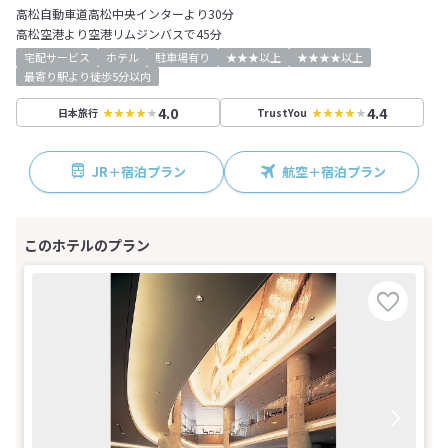
高松自動車道高松中央インターより30分
高松空港より空港リムジンバスで45分
宅配サービス
ホテル
駐車場有り
★★★以上
★★★★以上
最寄り駅より徒歩5分以内
4.0
4.4
日本旅行
TrustYou
JR＋宿泊プラン
航空＋宿泊プラン