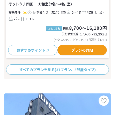
行っトク♪四国 ★和室(2名～4名1室)
朝食付き
【広さ】8畳
2～4名
和室（川沿）
バス
トイレ
8,700～16,100円
税込
おとな1名
旅行代金合計
17,400〜32,200
円
(おとな2名 こども0名・1部屋/1泊2日)
おすすめポイント
プランの詳細
すべてのプランを見る
(37プラン、3部屋タイプ)