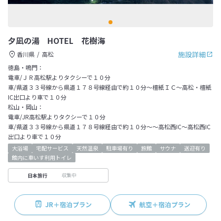
夕凪の湯 HOTEL 花樹海
施設詳細
香川県
高松
徳島・鳴門：
電車/ＪＲ高松駅よりタクシーで１０分
車/県道３３号線から県道１７８号線経由で約１０分～檀紙ＩＣ～高松・檀紙
IC出口より車で１０分
松山・岡山：
電車/JR高松駅よりタクシーで１０分
車/県道３３号線から県道１７８号線経由で約１０分～～高松西IC～高松西IC
出口より車で１０分
大浴場
宅配サービス
天然温泉
駐車場有り
旅館
サウナ
送迎有り
館内に車いす利用トイレ
収集中
日本旅行
JR＋宿泊プラン
航空＋宿泊プラン