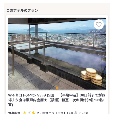
Ｗｅｂコレスペシャル★四国 【早期申込】30日前までがお
得♪夕食は瀬戸内会席★【禁煙】和室 次の間付(2名～6名1
室)
夕・朝食付き
【広さ】12畳
2～6名