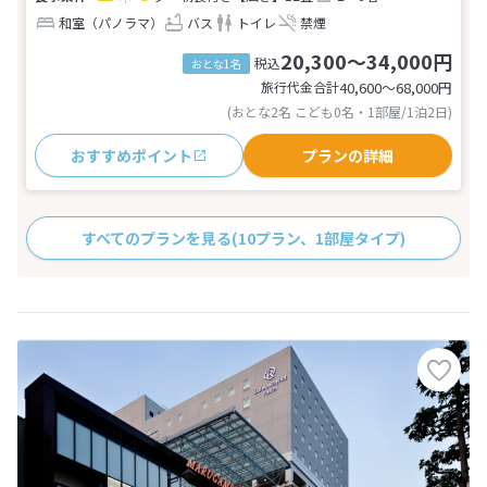
和室（パノラマ）
バス
トイレ
禁煙
20,300～34,000円
税込
おとな1名
旅行代金合計
40,600〜68,000
円
(おとな2名 こども0名・1部屋/1泊2日)
おすすめポイント
プランの詳細
すべてのプランを見る
(10プラン、1部屋タイプ)