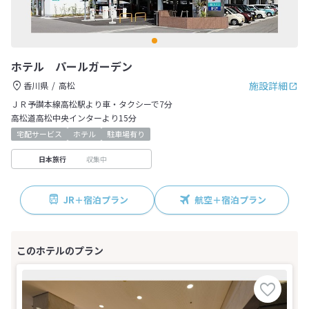
ホテル パールガーデン
施設詳細
香川県
高松
ＪＲ予讃本線高松駅より車・タクシーで7分
高松道高松中央インターより15分
宅配サービス
ホテル
駐車場有り
収集中
日本旅行
JR＋宿泊プラン
航空＋宿泊プラン