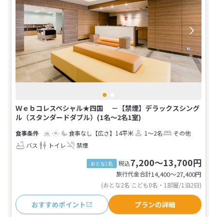
Ｗｅｂコレスペシャル★四国 －【禁煙】デラックスシング
ル（スタンダードダブル）(1名～2名1室)
食事なし
【広さ】14平米
1～2名
その他
バス
トイレ
禁煙
7,200～13,700円
税込
おとな1名
旅行代金合計
14,400〜27,400
円
(おとな2名 こども0名・1部屋/1泊2日)
おすすめポイント
プランの詳細