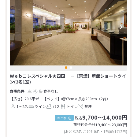
Ｗｅｂコレスペシャル★四国 －【禁煙】新館ショートツイ
ン(2名1室)
食事なし
【広さ】20.6平米
【ベッド】幅97cm×長さ200cm（2台）
1～2名
ツイン
バス
トイレ
禁煙
9,700～14,000円
税込
おとな1名
旅行代金合計
19,400〜28,000
円
(おとな2名 こども0名・1部屋/1泊2日)