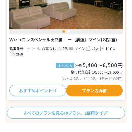
Ｗｅｂコレスペシャル★四国 －【禁煙】ツイン(2名1室)
食事なし
2名
ツイン
バス
トイレ
禁煙
5,400～6,500円
税込
おとな1名
旅行代金合計
10,800〜13,000
円
(おとな2名 こども0名・1部屋/1泊2日)
おすすめポイント
プランの詳細
すべてのプランを見る
(8プラン、2部屋タイプ)