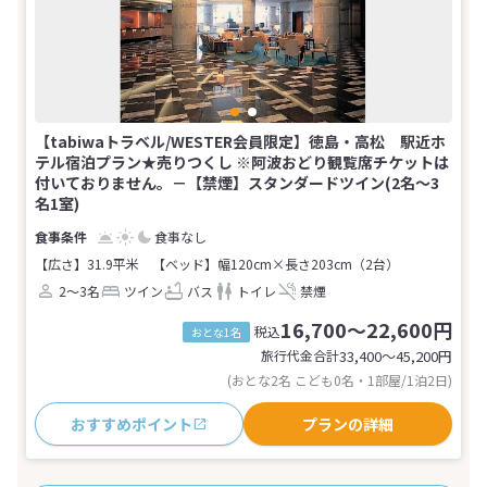
【tabiwaトラベル/WESTER会員限定】徳島・高松 駅近ホ
テル宿泊プラン★売りつくし ※阿波おどり観覧席チケットは
付いておりません。－【禁煙】スタンダードツイン(2名～3
名1室)
食事なし
【広さ】31.9平米
【ベッド】幅120cm×長さ203cm（2台）
2～3名
ツイン
バス
トイレ
禁煙
16,700～22,600円
税込
おとな1名
旅行代金合計
33,400〜45,200
円
(おとな2名 こども0名・1部屋/1泊2日)
おすすめポイント
プランの詳細