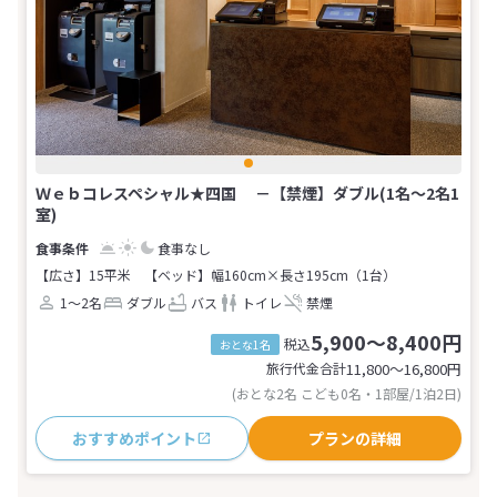
Ｗｅｂコレスペシャル★四国 －【禁煙】ダブル(1名～2名1
室)
食事なし
【広さ】15平米
【ベッド】幅160cm×長さ195cm（1台）
1～2名
ダブル
バス
トイレ
禁煙
5,900～8,400円
税込
おとな1名
旅行代金合計
11,800〜16,800
円
(おとな2名 こども0名・1部屋/1泊2日)
おすすめポイント
プランの詳細