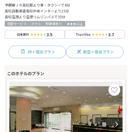
予讃線ＪＲ高松駅より車・タクシーで4分
高松自動車道高松中央インターより15分
高松空港より空港リムジンバスで35分
宅配サービス
ホテル
駐車場有り
★★★以上
3.5
3.7
日本旅行
TrustYou
JR＋宿泊プラン
航空＋宿泊プラン