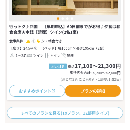
行っトク♪四国 【早期申込】60日前までがお得♪夕食は和
食会席★本館【禁煙】ツイン(2名1室)
夕・朝食付き
【広さ】24.5平米
【ベッド】幅100cm×長さ195cm（2台）
1～2名
ツイン
トイレ
禁煙
17,100～21,300円
税込
おとな1名
旅行代金合計
34,200〜42,600
円
(おとな2名 こども0名・1部屋/1泊2日)
おすすめポイント
プランの詳細
すべてのプランを見る
(19プラン、12部屋タイプ)