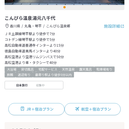
こんぴら温泉湯元八千代
施設詳細
香川県
丸亀・琴平
こんぴら温泉郷
ＪＲ土讃線琴平駅より徒歩で7分
コトデン線琴平駅より徒歩で5分
高松自動車道善通寺インターより15分
徳島自動車道美馬インターより40分
高松空港より空港リムジンバスで50分
高松空港より車・タクシーで40分
大浴場
貸切風呂
宅配サービス
天然温泉
露天風呂
駐車場有り
旅館
送迎有り
最寄り駅より徒歩5分以内
収集中
日本旅行
JR＋宿泊プラン
航空＋宿泊プラン