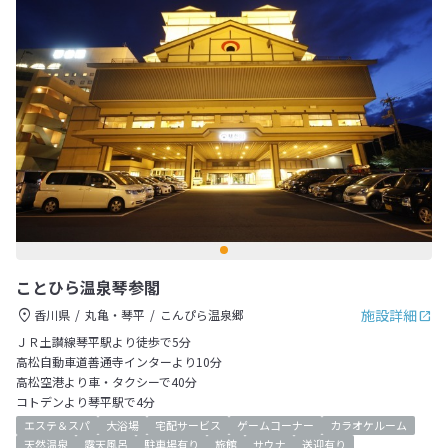
ことひら温泉琴参閣
施設詳細
香川県
丸亀・琴平
こんぴら温泉郷
ＪＲ土讃線琴平駅より徒歩で5分
高松自動車道善通寺インターより10分
高松空港より車・タクシーで40分
コトデンより琴平駅で4分
エステ＆スパ
大浴場
宅配サービス
ゲームコーナー
カラオケルーム
天然温泉
露天風呂
駐車場有り
旅館
サウナ
送迎有り