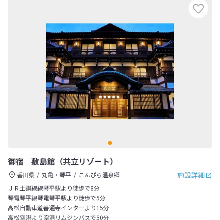
御宿 敷島館（共立リゾート）
施設詳細
香川県
丸亀・琴平
こんぴら温泉郷
ＪＲ土讃線線琴平駅より徒歩で8分
琴電琴平線琴電琴平駅より徒歩で5分
高松自動車道善通寺インターより15分
高松空港より空港リムジンバスで50分