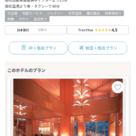
高松空港より車・タクシーで40分
大浴場
宅配サービス
ジャグジー
天然温泉
露天風呂
駐車場有り
旅館
サウナ
送迎有り
4.5
収集中
日本旅行
TrustYou
JR＋宿泊プラン
航空＋宿泊プラン