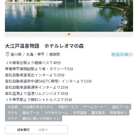
大江戸温泉物語 ホテルレオマの森
施設詳細
香川県
丸亀・琴平
綾歌町
ＪＲ線坂出駅より路線バスで40分
琴電琴平線岡田駅より車・タクシーで6分
高松自動車道坂出インターより20分
高松自動車道府中湖SA(ETC専用）インターより15分
高松自動車道善通寺インターより25分
高松空港より空港リムジンバスで30分
ＪＲ琴平駅より無料シャトルバスで35分
大浴場
大浴場があるホテル
宅配サービス
ゲームコーナー
温水プール
ホテル
屋内プール
カラオケルーム
天然温泉
露天風呂
駐車場有り
サウナ
館内に車いす利用トイレ
収集中
日本旅行