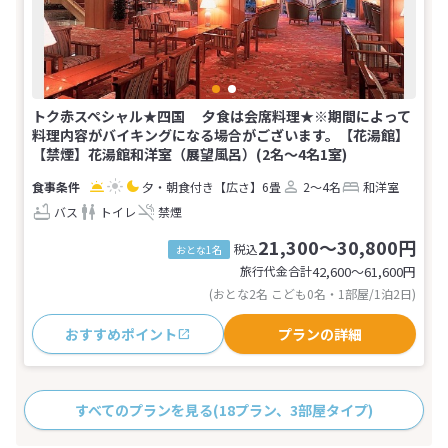
トク赤スペシャル★四国 夕食は会席料理★※期間によって
料理内容がバイキングになる場合がございます。【花湯館】
【禁煙】花湯館和洋室（展望風呂）(2名～4名1室)
夕・朝食付き
【広さ】6畳
2～4名
和洋室
バス
トイレ
禁煙
21,300～30,800円
税込
おとな1名
旅行代金合計
42,600〜61,600
円
(おとな2名 こども0名・1部屋/1泊2日)
おすすめポイント
プランの詳細
すべてのプランを見る
(18プラン、3部屋タイプ)