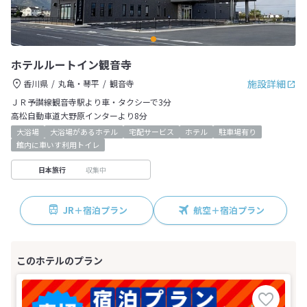
ホテルルートイン観音寺
施設詳細
香川県
丸亀・琴平
観音寺
ＪＲ予讃線観音寺駅より車・タクシーで3分
高松自動車道大野原インターより8分
大浴場
大浴場があるホテル
宅配サービス
ホテル
駐車場有り
館内に車いす利用トイレ
収集中
日本旅行
JR＋宿泊プラン
航空＋宿泊プラン