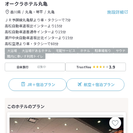
オークラホテル丸亀
施設詳細
香川県
丸亀・琴平
丸亀
ＪＲ予讃線丸亀駅より車・タクシーで7分
高松自動車道坂出インターより15分
高松自動車道善通寺インターより15分
瀬戸中央自動車道坂出北インターより15分
高松空港より車・タクシーで60分
大浴場
大浴場があるホテル
宅配サービス
ホテル
駐車場有り
サウナ
館内に車いす利用トイレ
3.9
収集中
日本旅行
TrustYou
JR＋宿泊プラン
航空＋宿泊プラン