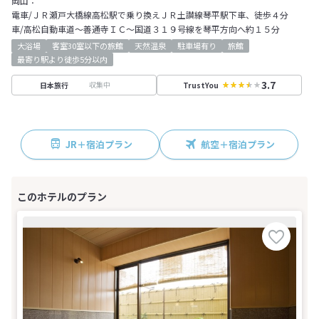
岡山：
電車/ＪＲ瀬戸大橋線高松駅で乗り換えＪＲ土讃線琴平駅下車、徒歩４分
車/高松自動車道～善通寺ＩＣ～国道３１９号線を琴平方向へ約１５分
大浴場
客室30室以下の旅館
天然温泉
駐車場有り
旅館
最寄り駅より徒歩5分以内
3.7
収集中
日本旅行
TrustYou
JR＋宿泊プラン
航空＋宿泊プラン