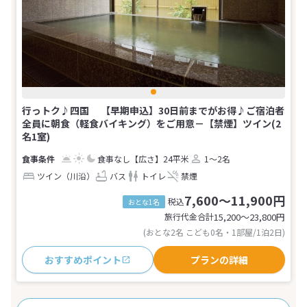
行っトク♪四国 【早期申込】30日前までがお得♪ご宿泊者
全員に朝食（軽食バイキング）をご用意－【禁煙】ツイン(2
名1室)
食事なし
【広さ】24平米
1～2名
ツイン（川沿）
バス
トイレ
禁煙
7,600～11,900円
税込
おとな1名
旅行代金合計
15,200〜23,800
円
(おとな2名 こども0名・1部屋/1泊2日)
おすすめポイント
プランの詳細