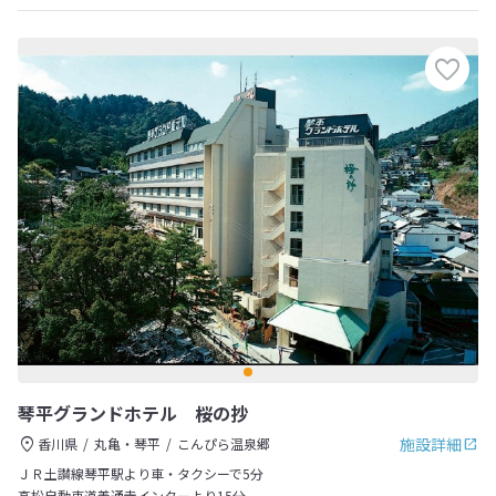
琴平グランドホテル 桜の抄
施設詳細
香川県
丸亀・琴平
こんぴら温泉郷
ＪＲ土讃線琴平駅より車・タクシーで5分
高松自動車道善通寺インターより15分