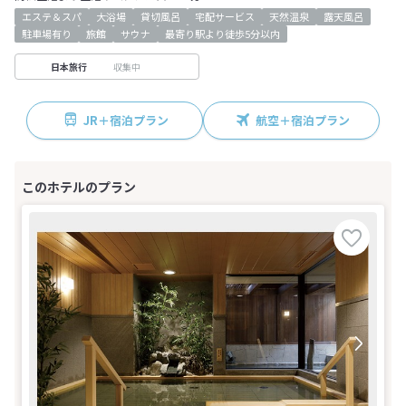
エステ＆スパ
大浴場
貸切風呂
宅配サービス
天然温泉
露天風呂
駐車場有り
旅館
サウナ
最寄り駅より徒歩5分以内
収集中
日本旅行
JR＋宿泊プラン
航空＋宿泊プラン