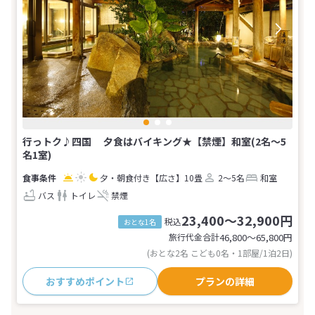
行っトク♪四国 夕食はバイキング★【禁煙】和室(2名～5
名1室)
夕・朝食付き
【広さ】10畳
2～5名
和室
バス
トイレ
禁煙
23,400～32,900円
税込
おとな1名
旅行代金合計
46,800〜65,800
円
(おとな2名 こども0名・1部屋/1泊2日)
おすすめポイント
プランの詳細