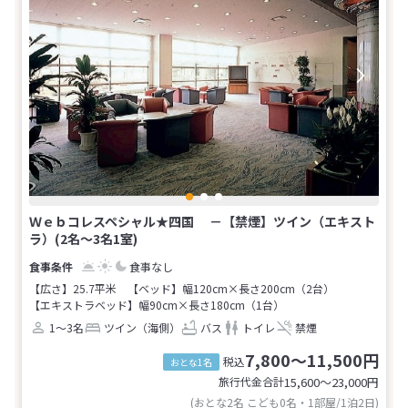
Ｗｅｂコレスペシャル★四国 －【禁煙】ツイン（エキスト
ラ）(2名～3名1室)
食事なし
【広さ】25.7平米
【ベッド】幅120cm×長さ200cm（2台）
【エキストラベッド】幅90cm×長さ180cm（1台）
1～3名
ツイン（海側）
バス
トイレ
禁煙
7,800～11,500円
税込
おとな1名
旅行代金合計
15,600〜23,000
円
(おとな2名 こども0名・1部屋/1泊2日)