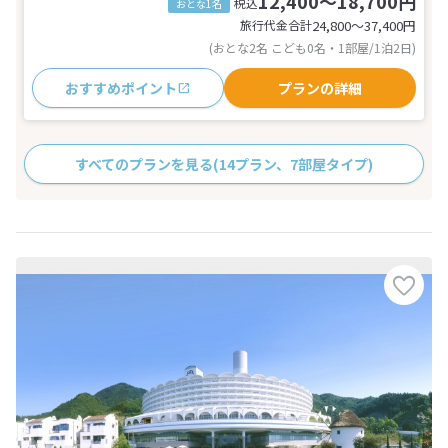
12,400～18,700円
税込
おとな1名
旅行代金合計
24,800〜37,400
円
(おとな2名 こども0名・1部屋/1泊2日)
おすすめポイント
プランの詳細
すべてのプランを見る
(14プラン、7部屋タイプ)