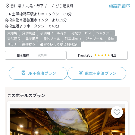
施設詳細
香川県
丸亀・琴平
こんぴら温泉郷
ＪＲ土讃線琴平駅より車・タクシーで3分
高松自動車道善通寺インターより15分
高松空港より車・タクシーで40分
大浴場
貸切風呂
子供用プール有り
宅配サービス
ジャグジー
天然温泉
露天風呂
屋外プール
駐車場有り
冷水プール
旅館
サウナ
送迎有り
最寄り駅より徒歩5分以内
4.5
収集中
日本旅行
TrustYou
JR＋宿泊プラン
航空＋宿泊プラン