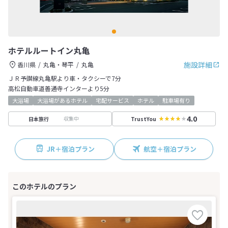
ホテルルートイン丸亀
施設詳細
香川県
丸亀・琴平
丸亀
ＪＲ予讃線丸亀駅より車・タクシーで7分
高松自動車道善通寺インターより5分
大浴場
大浴場があるホテル
宅配サービス
ホテル
駐車場有り
4.0
収集中
日本旅行
TrustYou
JR＋宿泊プラン
航空＋宿泊プラン