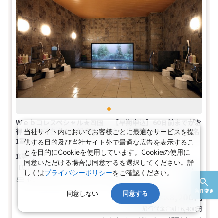
Ｗｅｂコレスペシャル★四国 【早期申込】60日前までがお
得♪ご宿泊者全員に朝食をご用意ー【禁煙】セミダブル(2名
当社サイト内においてお客様ごとに最適なサービスを提
1室)
供する目的及び当社サイト外で最適な広告を表示するこ
とを目的にCookieを使用しています。Cookieの使用に
食事なし
同意いただける場合は同意するを選択してください。詳
【広さ】13平米
【ベッド】幅140cm×長さ196cm（1台）
2名
しくは
プライバシーポリシー
をご確認ください。
セミダブル
バス
トイレ
禁煙
条件変更
同意しない
同意する
8,200円
税込
おとな1名
旅行代金合計
16,400
円