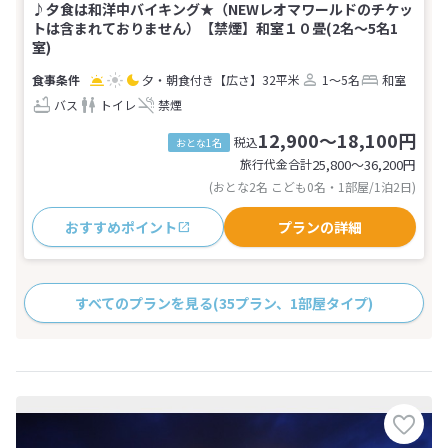
♪夕食は和洋中バイキング★（NEWレオマワールドのチケッ
トは含まれておりません）【禁煙】和室１０畳(2名～5名1
室)
夕・朝食付き
【広さ】32平米
1～5名
和室
バス
トイレ
禁煙
12,900～18,100円
税込
おとな1名
旅行代金合計
25,800〜36,200
円
(おとな2名 こども0名・1部屋/1泊2日)
おすすめポイント
プランの詳細
すべてのプランを見る
(35プラン、1部屋タイプ)