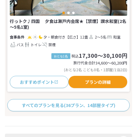
行っトク♪四国 夕食は瀬戸内会席★【禁煙】讃水和室(2名
～5名1室)
夕・朝食付き
【広さ】12畳
2～5名
和室
バス
トイレ
禁煙
17,300～30,100円
税込
おとな1名
旅行代金合計
34,600〜60,200
円
(おとな2名 こども0名・1部屋/1泊2日)
おすすめポイント
プランの詳細
すべてのプランを見る
(36プラン、14部屋タイプ)