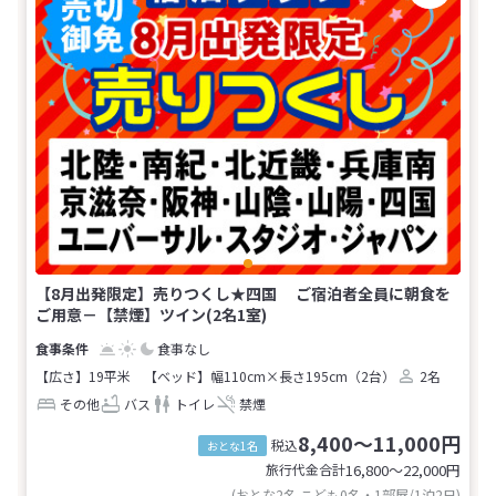
【8月出発限定】売りつくし★四国 ご宿泊者全員に朝食を
ご用意－【禁煙】ツイン(2名1室)
食事なし
【広さ】19平米
【ベッド】幅110cm×長さ195cm（2台）
2名
その他
バス
トイレ
禁煙
8,400～11,000円
税込
おとな1名
旅行代金合計
16,800〜22,000
円
(おとな2名 こども0名・1部屋/1泊2日)