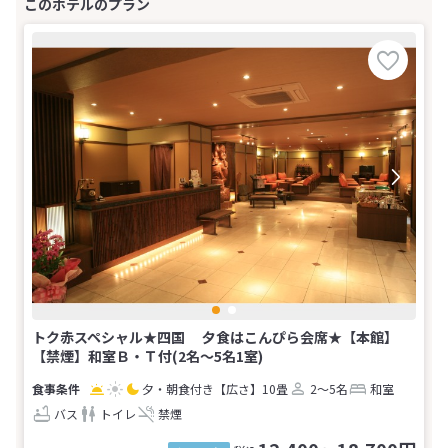
トク赤スペシャル★四国 夕食はこんぴら会席★【本館】
【禁煙】和室Ｂ・Ｔ付(2名～5名1室)
夕・朝食付き
【広さ】10畳
2～5名
和室
バス
トイレ
禁煙