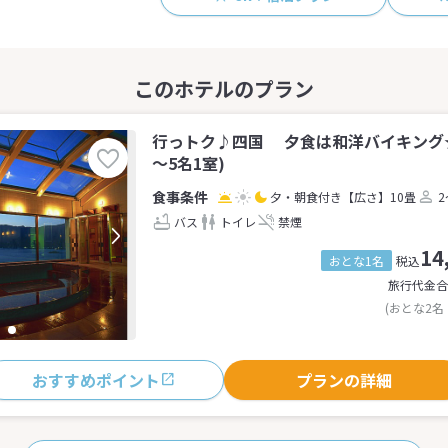
行っトク♪四国 夕食は和洋バイキング★
～5名1室)
夕・朝食付き
【広さ】10畳
2
バス
トイレ
禁煙
14
おとな1名
税込
旅行代金合
(おとな2名
おすすめポイント
プランの詳細