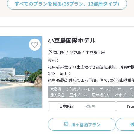
すべてのプランを見る
(35プラン、13部屋タイプ)
小豆島国際ホテル
香川県
小豆島
小豆島土庄
高松：
電車/高松港より土庄港行き高速艇乗船。所要時
姫路 岡山：
電車/姫路港乗船福田港下船、車で50分岡山港乗
大浴場
子供用プール有り
ゲームコーナー
カ
露天風呂
屋外プール
駐車場有り
冷水プール
日本旅行
収集中
Tru
JR＋宿泊プラン