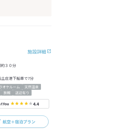
施設詳細
間約３０分
船土庄港下船車で7分
ラオケルーム
天然温泉
旅館
送迎有り
4.4
stYou
航空＋宿泊プラン