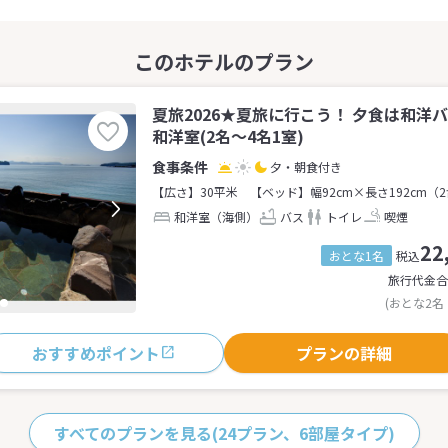
夏旅2026★夏旅に行こう！ 夕食は和洋
和洋室(2名～4名1室)
夕・朝食付き
【広さ】30平米
【ベッド】幅92cm×長さ192cm（
和洋室（海側）
バス
トイレ
喫煙
22
おとな1名
税込
旅行代金合
(おとな2名
おすすめポイント
プランの詳細
すべてのプランを見る
(24プラン、6部屋タイプ)