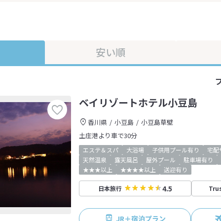
安い順
ベイリゾートホテル小豆島
香川県
小豆島
小豆島草壁
土庄港より車で30分
エステ＆スパ
大浴場
子供用プール有り
宅配
天然温泉
露天風呂
屋外プール
駐車場有り
★★★以上
★★★★以上
送迎有り
4.5
日本旅行
Tru
JR＋宿泊プラン