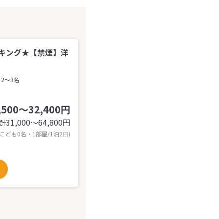
キング★【禁煙】洋
2～3名
,500～32,400円
31,000〜64,800
円
計
 こども0名・1部屋/1泊2日)