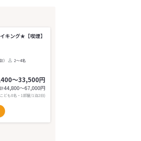
バイキング★【喫煙】
2台）
2～4名
,400～33,500円
44,800〜67,000
円
計
 こども0名・1部屋/1泊2日)