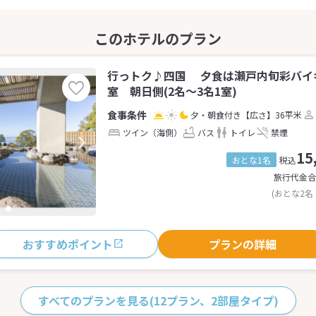
行っトク♪四国 夕食は瀬戸内旬彩バイ
室 朝日側(2名～3名1室)
夕・朝食付き
【広さ】36平米
ツイン（海側）
バス
トイレ
禁煙
15
おとな1名
税込
旅行代金合
(おとな2名
おすすめポイント
プランの詳細
すべてのプランを見る
(12プラン、2部屋タイプ)