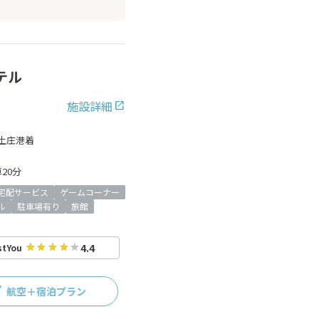
テル
施設詳細
土庄港着
20分
宅配サービス
ゲームコーナー
ル
駐車場有り
旅館
4.4
stYou
航空＋宿泊プラン