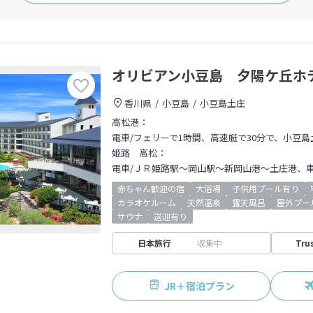
オリビアン小豆島 夕陽ケ丘ホ
香川県
小豆島
小豆島土庄
高松港：
電車/フェリーで1時間、高速艇で30分で、小豆島
姫路 高松：
電車/ＪＲ姫路駅～岡山駅～新岡山港～土庄港、車
赤ちゃん歓迎の宿
大浴場
子供用プール有り
カラオケルーム
天然温泉
露天風呂
屋外プー
サウナ
送迎有り
日本旅行
収集中
Tru
JR＋宿泊プラン