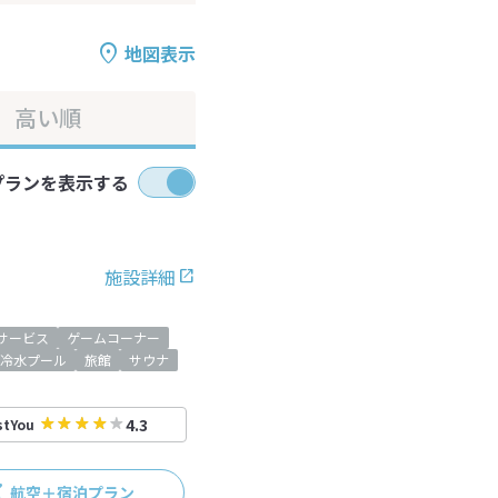
地図表示
高い順
プランを表示する
施設詳細
サービス
ゲームコーナー
冷水プール
旅館
サウナ
4.3
stYou
航空＋宿泊プラン