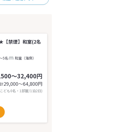
【禁煙】和室(2名
～5名
和室（海側）
,500～32,400円
29,000〜64,800
円
計
 こども0名・1部屋/1泊2日)