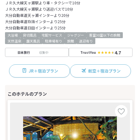
ＪＲ久大線天ヶ瀬駅より車・タクシーで10分
ＪＲ久大線天ヶ瀬駅より送迎バスで10分
大分自動車道天ヶ瀬インターより20分
大分自動車道玖珠インターより25分
大分自動車道日田インターより25分
大浴場
貸切風呂
宅配サービス
ジャグジー
客室30室以下の旅館
天然温泉
露天風呂
駐車場有り
旅館
送迎有り
4.7
収集中
日本旅行
TrustYou
JR＋宿泊プラン
航空＋宿泊プラン