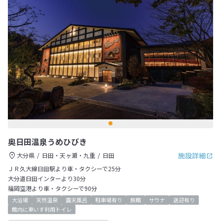
奥日田温泉うめひびき
施設詳細
大分県
日田・天ヶ瀬・九重
日田
ＪＲ久大線日田駅より車・タクシーで25分
大分道日田インターより30分
福岡空港より車・タクシーで90分
大浴場
天然温泉
露天風呂
駐車場有り
旅館
サウナ
送迎有り
館内に車いす利用トイレ