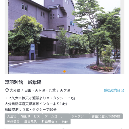
浮羽別館 新紫陽
施設詳細
大分県
日田・天ヶ瀬・九重
天ケ瀬
ＪＲ久大本線天ヶ瀬駅より車・タクシーで3分
大分自動車道天瀬高塚インターより14分
福岡空港より車・タクシーで90分
大浴場
宅配サービス
ゲームコーナー
ジャグジー
客室30室以下の旅館
天然温泉
露天風呂
駐車場有り
旅館