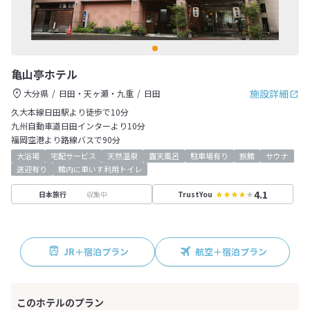
亀山亭ホテル
施設詳細
大分県
日田・天ヶ瀬・九重
日田
久大本線日田駅より徒歩で10分
九州自動車道日田インターより10分
福岡空港より路線バスで90分
大浴場
宅配サービス
天然温泉
露天風呂
駐車場有り
旅館
サウナ
送迎有り
館内に車いす利用トイレ
4.1
収集中
日本旅行
TrustYou
JR＋宿泊プラン
航空＋宿泊プラン