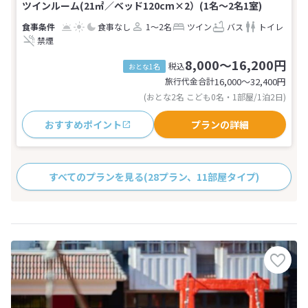
ツインルーム(21㎡／ベッド120cm×2）(1名～2名1室)
食事なし
1～2名
ツイン
バス
トイレ
禁煙
8,000～16,200円
税込
おとな1名
旅行代金合計
16,000〜32,400
円
(おとな2名 こども0名・1部屋/1泊2日)
おすすめポイント
プランの詳細
すべてのプランを見る
(28プラン、11部屋タイプ)