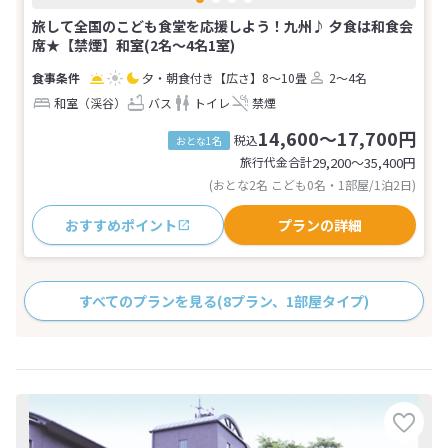
旅して全国のこども食堂を応援しよう！九州♪ 夕食は和食会
席★【禁煙】和室(2名～4名1室)
夕・朝食付き
【広さ】8～10畳
2～4名
和室（渓谷）
バス
トイレ
禁煙
14,600～17,700円
税込
おとな1名
旅行代金合計
29,200〜35,400
円
(おとな2名 こども0名・1部屋/1泊2日)
おすすめポイント
プランの詳細
すべてのプランを見る
(8プラン、1部屋タイプ)