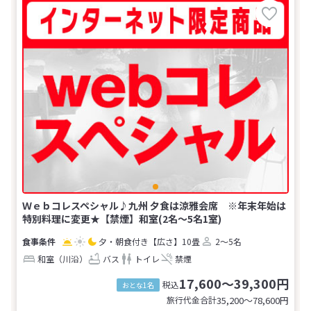
Ｗｅｂコレスペシャル♪九州 夕食は涼雅会席 ※年末年始は
特別料理に変更★【禁煙】和室(2名～5名1室)
夕・朝食付き
【広さ】10畳
2～5名
和室（川沿）
バス
トイレ
禁煙
17,600～39,300円
税込
おとな1名
旅行代金合計
35,200〜78,600
円