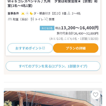
Ｗｅｂコレスペシャル♪九州 夕食は和食会席★【禁煙】和
室(2名～4名1室)
夕・朝食付き
【広さ】8畳
2～4名
和室（渓谷）
トイレ
禁煙
13,200～16,400円
税込
おとな1名
旅行代金合計
26,400〜32,800
円
(おとな2名 こども0名・1部屋/1泊2日)
おすすめポイント
プランの詳細
すべてのプランを見る
(2プラン、1部屋タイプ)