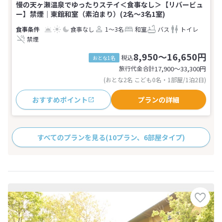
慢の天ヶ瀬温泉でゆったりステイ＜食事なし＞【リバービュ
ー】禁煙｜東館和室（素泊まり）(2名～3名1室)
食事なし
1～3名
和室
バス
トイレ
禁煙
8,950～16,650円
税込
おとな1名
旅行代金合計
17,900〜33,300
円
(おとな2名 こども0名・1部屋/1泊2日)
おすすめポイント
プランの詳細
すべてのプランを見る
(10プラン、6部屋タイプ)