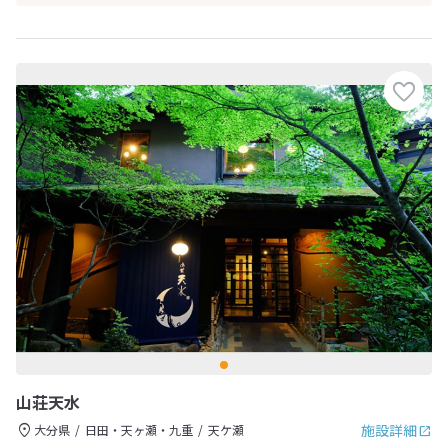
山荘天水
施設詳細
大分県
日田・天ヶ瀬・九重
天ケ瀬