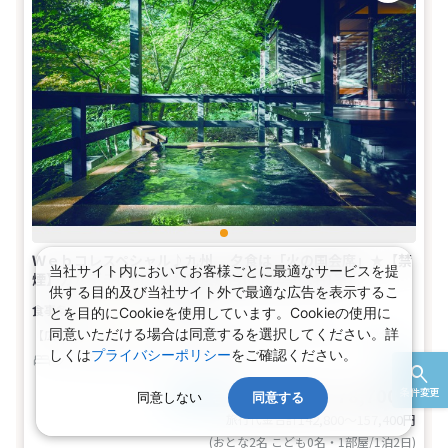
Ｗｅｂコレスペシャル♪九州 夕食は「火の国会席」★【禁
当社サイト内においてお客様ごとに最適なサービスを提
煙】カルデラの間 離れ露天風呂付き洋室(2名1室)
供する目的及び当社サイト外で最適な広告を表示するこ
夕・朝食付き
とを目的にCookieを使用しています。Cookieの使用に
同意いただける場合は同意するを選択してください。詳
【広さ】63平米
【ベッド】幅95cm×長さ200cm（2台）
2名
しくは
プライバシーポリシー
をご確認ください。
ツイン
バス
トイレ
禁煙
71,400～78,700円
条件変更
税込
おとな1名
同意しない
同意する
旅行代金合計
142,800〜157,400
円
(おとな2名 こども0名・1部屋/1泊2日)