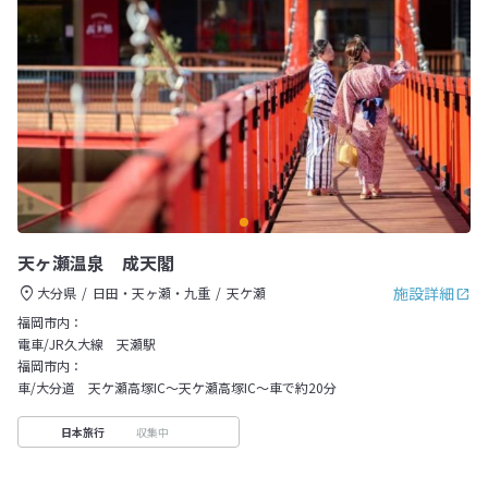
天ヶ瀬温泉 成天閣
施設詳細
大分県
日田・天ヶ瀬・九重
天ケ瀬
福岡市内：
電車/JR久大線 天瀬駅
福岡市内：
車/大分道 天ケ瀬高塚IC～天ケ瀬高塚IC～車で約20分
収集中
日本旅行