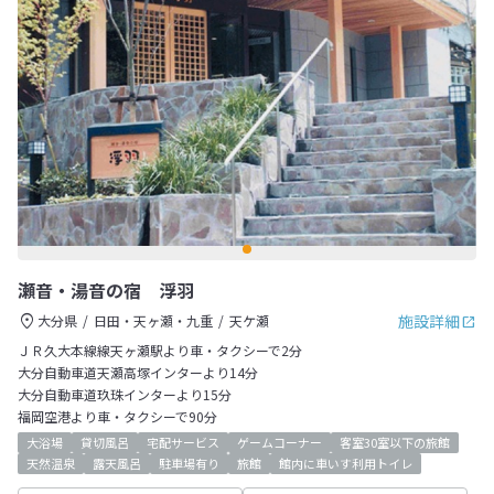
瀬音・湯音の宿 浮羽
施設詳細
大分県
日田・天ヶ瀬・九重
天ケ瀬
ＪＲ久大本線線天ヶ瀬駅より車・タクシーで2分
大分自動車道天瀬高塚インターより14分
大分自動車道玖珠インターより15分
福岡空港より車・タクシーで90分
大浴場
貸切風呂
宅配サービス
ゲームコーナー
客室30室以下の旅館
天然温泉
露天風呂
駐車場有り
旅館
館内に車いす利用トイレ