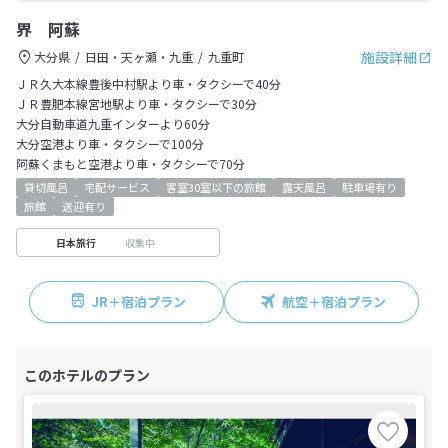
界 阿蘇
施設詳細
大分県
日田・天ヶ瀬・九重
九重町
ＪＲ久大本線豊後中村駅より車・タクシーで40分
ＪＲ豊肥本線宮地駅より車・タクシーで30分
大分自動車道九重インターより60分
大分空港より車・タクシーで100分
阿蘇くまもと空港より車・タクシーで70分
貸切風呂
宅配サービス
客室30室以下の旅館
露天風呂
駐車場有り
旅館
送迎有り
収集中
日本旅行
JR＋宿泊プラン
航空＋宿泊プラン