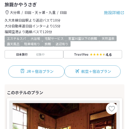
旅籠かやうさぎ
施設詳細
大分県
日田・天ヶ瀬・九重
日田
久大本線日田駅より送迎バスで10分
大分自動車道日田インターより15分
福岡空港より路線バスで120分
エステ＆スパ
大浴場
宅配サービス
客室30室以下の旅館
天然温泉
露天風呂
駐車場有り
旅館
送迎有り
4.6
収集中
日本旅行
TrustYou
JR＋宿泊プラン
航空＋宿泊プラン