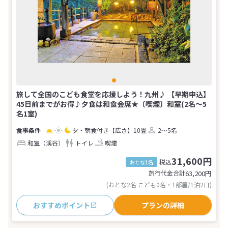
旅して全国のこども食堂を応援しよう！九州♪ 【早期申込】
45日前までがお得♪夕食は和食会席★〔喫煙〕和室(2名～5
名1室)
夕・朝食付き
【広さ】10畳
2～5名
和室（渓谷）
トイレ
喫煙
31,600円
税込
おとな1名
旅行代金合計
63,200
円
(おとな2名 こども0名・1部屋/1泊2日)
おすすめポイント
プランの詳細