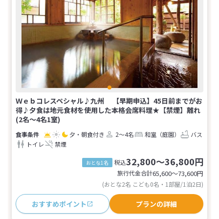
Ｗｅｂコレスペシャル♪九州 【早期申込】45日前までがお
得♪夕食は地元食材を使用した本格会席料理★【禁煙】離れ
(2名～4名1室)
夕・朝食付き
2～4名
和室（庭園）
バス
トイレ
禁煙
32,800～36,800円
税込
おとな1名
旅行代金合計
65,600〜73,600
円
(おとな2名 こども0名・1部屋/1泊2日)
おすすめポイント
プランの詳細