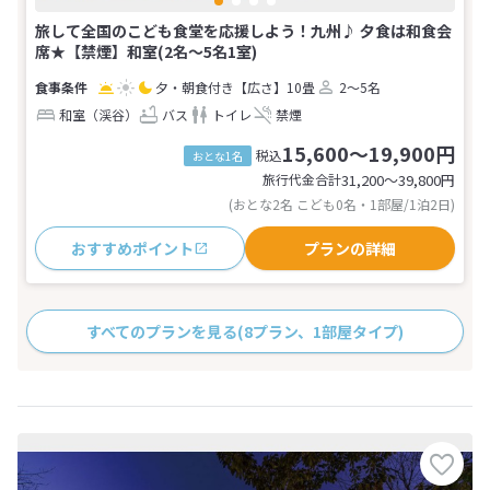
旅して全国のこども食堂を応援しよう！九州♪ 夕食は和食会
席★【禁煙】和室(2名～5名1室)
夕・朝食付き
【広さ】10畳
2～5名
和室（渓谷）
バス
トイレ
禁煙
15,600～19,900円
税込
おとな1名
旅行代金合計
31,200〜39,800
円
(おとな2名 こども0名・1部屋/1泊2日)
おすすめポイント
プランの詳細
すべてのプランを見る
(8プラン、1部屋タイプ)