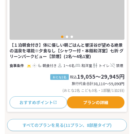
【１泊朝食付き】体に優しい朝ごはんと響渓谷が望める絶景
の温泉を堪能※夕食なし【シャワー付・本館和洋室】七折 グ
リーンパークビュー【禁煙】(2名～4名1室)
朝食付き
1～6名
和洋室
トイレ
禁煙
19,055～29,945円
税込
おとな1名
旅行代金合計
38,110〜59,890
円
(おとな2名 こども0名・1部屋/1泊2日)
おすすめポイント
プランの詳細
すべてのプランを見る
(11プラン、8部屋タイプ)