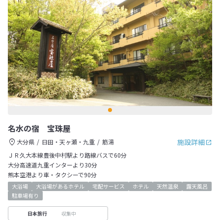
名水の宿 宝珠屋
施設詳細
大分県
日田・天ヶ瀬・九重
筋湯
ＪＲ久大本線豊後中村駅より路線バスで60分
大分高速道九重インターより30分
熊本空港より車・タクシーで90分
大浴場
大浴場があるホテル
宅配サービス
ホテル
天然温泉
露天風呂
駐車場有り
収集中
日本旅行