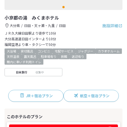
小京都の湯 みくまホテル
施設詳細
大分県
日田・天ヶ瀬・九重
日田
ＪＲ久大線日田駅より徒歩で10分
大分高速道日田インターより10分
福岡空港より車・タクシーで50分
大浴場
貸切風呂
コンビニ
宅配サービス
ジャグジー
カラオケルーム
天然温泉
露天風呂
駐車場有り
旅館
送迎有り
館内に車いす利用トイレ
収集中
日本旅行
JR＋宿泊プラン
航空＋宿泊プラン