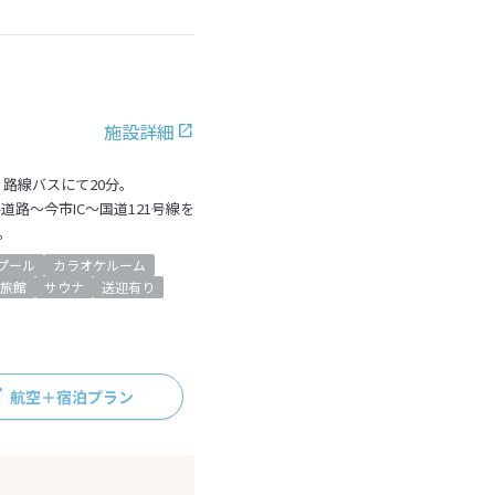
施設詳細
路線バスにて20分。
道路～今市IC～国道121号線を
。
プール
カラオケルーム
旅館
サウナ
送迎有り
航空＋宿泊プラン