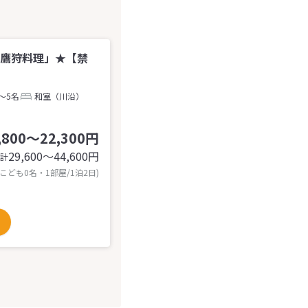
家鷹狩料理」★【禁
～5名
和室（川沿）
,800～22,300円
29,600〜44,600
円
計
 こども0名・1部屋/1泊2日)