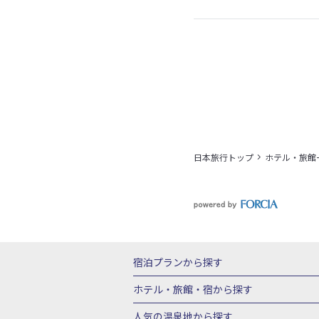
日本旅行トップ
ホテル・旅館
宿泊プランから探す
北海道
東北
青森県
岩手県
宮城
ホテル・旅館・宿
から探す
栃木県
群馬県
北陸
富山県
石川
北海道ホテル・旅館
青森県ホテ
人気の温泉地
から探す