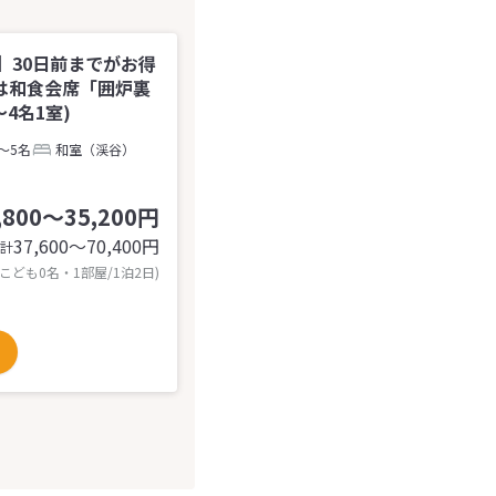
】30日前までがお得
は和食会席「囲炉裏
4名1室)
～5名
和室（渓谷）
,800～35,200円
37,600〜70,400
円
計
 こども0名・1部屋/1泊2日)