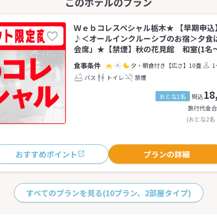
Ｗｅｂコレスペシャル栃木★ 【早期申込
♪＜オールインクルーシブのお宿＞夕食
会席」★【禁煙】秋の花見館 和室(1名～
夕・朝食付き
【広さ】10畳
1
バス
トイレ
禁煙
18
おとな1名
税込
旅行代金合
(おとな2名
おすすめポイント
プランの詳細
すべてのプランを見る
(10プラン、2部屋タイプ)