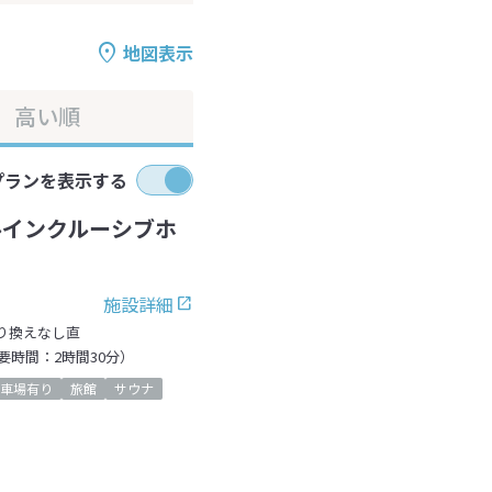
地図表示
高い順
プランを表示する
ルインクルーシブホ
施設詳細
り換えなし直
時間：2時間30分）
車場有り
旅館
サウナ