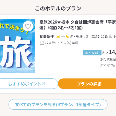
夏旅2026★栃木 夕食は囲炉裏会席「平
煙】和室(2名～5名1室)
夕・朝食付き
【広さ】10畳
2
バス
トイレ
禁煙
14
おとな1名
税込
旅行代金合
(おとな2名
おすすめポイント
プランの詳細
すべてのプランを見る
(4プラン、1部屋タイプ)