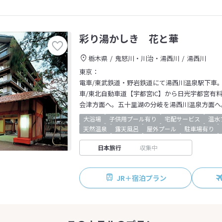
彩り湯かしき 花と華
栃木県
鬼怒川・川治・湯西川
湯西川
東京：
電車/東武鉄道・野岩鉄道にて湯西川温泉駅下車。
車/東北自動車道【宇都宮IC】から日光宇都宮有料
会津方面へ。五十里湖の分岐を湯西川温泉方面へ
大浴場
子供用プール有り
宅配サービス
温水
天然温泉
露天風呂
屋外プール
駐車場有り
日本旅行
収集中
JR＋宿泊プラン