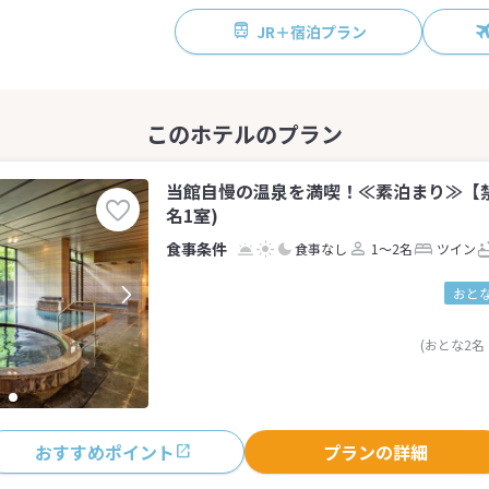
JR＋宿泊プラン
当館自慢の温泉を満喫！≪素泊まり≫【禁
名1室)
食事なし
1～2名
ツイン
おとな
(おとな2名
おすすめポイント
プランの詳細