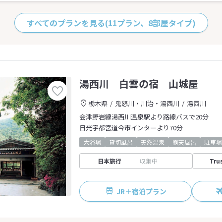
すべてのプランを見る
(11プラン、8部屋タイプ)
湯西川 白雲の宿 山城屋
栃木県
鬼怒川・川治・湯西川
湯西川
会津野岩線湯西川温泉駅より路線バスで20分
日光宇都宮道今市インターより70分
大浴場
貸切風呂
天然温泉
露天風呂
駐車場
日本旅行
収集中
Tru
JR＋宿泊プラン