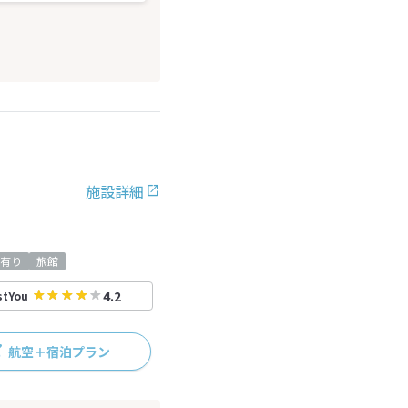
施設詳細
有り
旅館
4.2
stYou
航空＋宿泊プラン