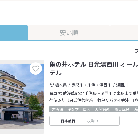
安い順
亀の井ホテル 日光湯西川 オー
テル
栃木県
鬼怒川・川治・湯西川
湯西川
電車/東武浅草駅/北千住駅〜湯西川温泉駅まで乗
行便あり（東武伊勢崎線 特急リバティ会津 所要
大浴場
宅配サービス
天然温泉
露天風呂
駐
日本旅行
収集中