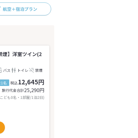
航空＋宿泊プラン
煙】洋室ツイン(2
バス
トイレ
禁煙
12,645円
1名
税込
25,290
円
旅行代金合計
 こども0名・1部屋/1泊2日)