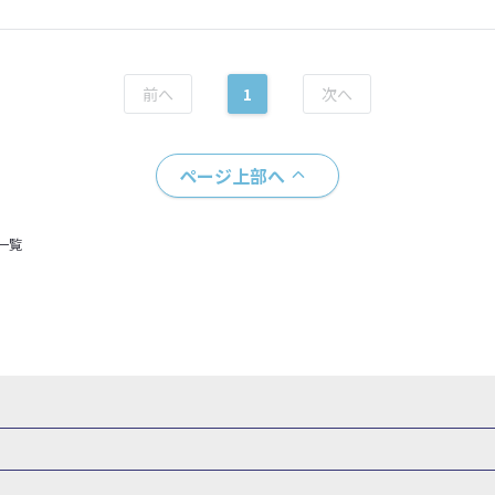
1
ページ上部へ
一覧
県
秋田県
山形県
福島県
関東
東京都
神奈川県
埼玉県
県
福井県
甲信越
山梨県
新潟県
長野県
東海
静岡県
ル・旅館
岩手県ホテル・旅館
宮城県ホテル・旅館
秋田県ホテル