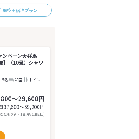
航空＋宿泊プラン
ャンペーン★群馬
煙】（10畳）シャワ
～5名
和室
トイレ
,800～29,600円
37,600〜59,200
円
計
 こども0名・1部屋/1泊2日)