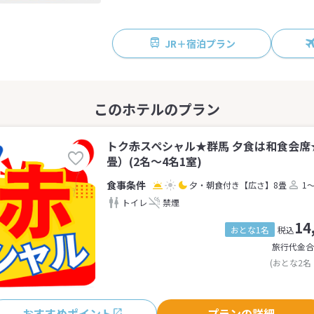
JR＋宿泊プラン
トク赤スペシャル★群馬 夕食は和食会席
畳）(2名～4名1室)
夕・朝食付き
【広さ】8畳
1
トイレ
禁煙
14
おとな1名
税込
旅行代金合
(おとな2名
おすすめポイント
プランの詳細