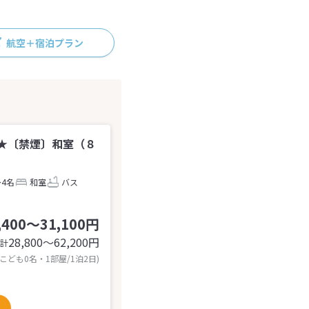
航空＋宿泊プラン
★〔禁煙〕和室（８
～4名
和室
バス
,400～31,100円
28,800〜62,200
円
計
 こども0名・1部屋/1泊2日)