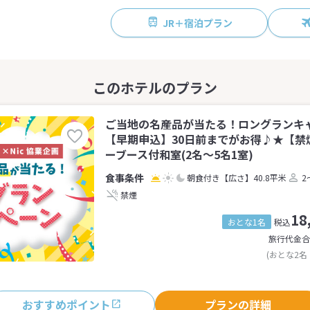
JR＋宿泊プラン
ご当地の名産品が当たる！ロングランキ
【早期申込】30日前までがお得♪★【禁
ーブース付和室(2名～5名1室)
朝食付き
【広さ】40.8平米
2
禁煙
18
おとな1名
税込
旅行代金合
(おとな2名
おすすめポイント
プランの詳細