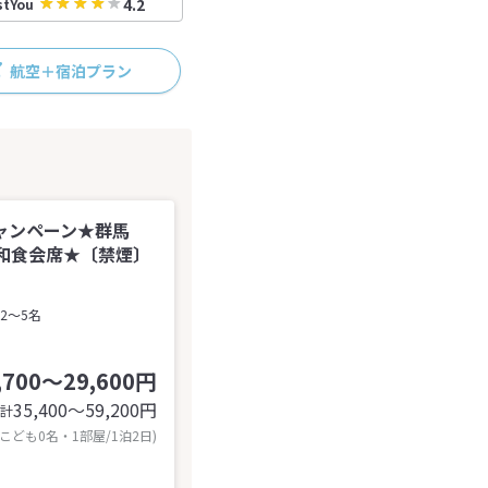
4.2
stYou
航空＋宿泊プラン
ャンペーン★群馬
和食会席★〔禁煙〕
2～5名
,700～29,600円
35,400〜59,200
円
計
 こども0名・1部屋/1泊2日)