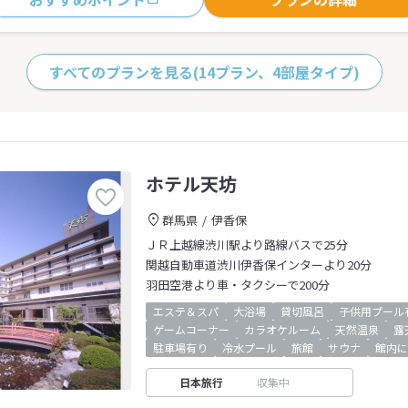
すべてのプランを見る
(14プラン、4部屋タイプ)
ホテル天坊
群馬県
伊香保
ＪＲ上越線渋川駅より路線バスで25分
関越自動車道渋川伊香保インターより20分
羽田空港より車・タクシーで200分
エステ＆スパ
大浴場
貸切風呂
子供用プール
ゲームコーナー
カラオケルーム
天然温泉
露
駐車場有り
冷水プール
旅館
サウナ
館内に
日本旅行
収集中