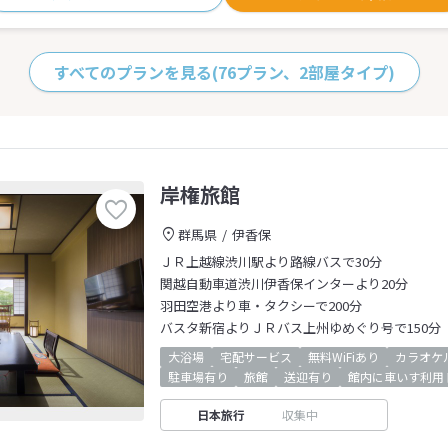
すべてのプランを見る
(76プラン、2部屋タイプ)
岸権旅館
群馬県
伊香保
ＪＲ上越線渋川駅より路線バスで30分
関越自動車道渋川伊香保インターより20分
羽田空港より車・タクシーで200分
バスタ新宿よりＪＲバス上州ゆめぐり号で150分
大浴場
宅配サービス
無料WiFiあり
カラオケ
駐車場有り
旅館
送迎有り
館内に車いす利用
日本旅行
収集中