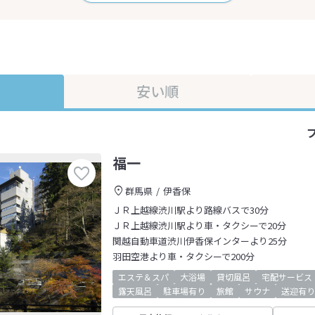
安い順
福一
群馬県
伊香保
ＪＲ上越線渋川駅より路線バスで30分
ＪＲ上越線渋川駅より車・タクシーで20分
関越自動車道渋川伊香保インターより25分
羽田空港より車・タクシーで200分
エステ＆スパ
大浴場
貸切風呂
宅配サービス
露天風呂
駐車場有り
旅館
サウナ
送迎有り