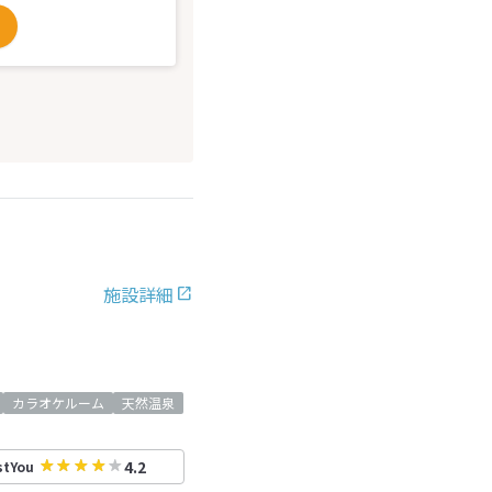
施設詳細
カラオケルーム
天然温泉
4.2
stYou