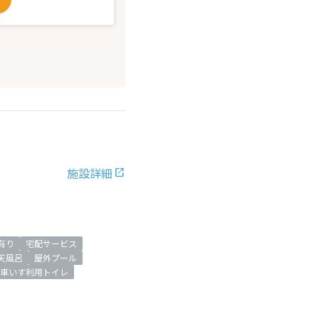
施設詳細
有り
宅配サービス
天風呂
屋外プール
車いす利用トイレ