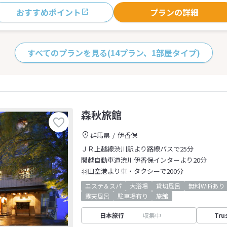
おすすめポイント
プランの詳細
すべてのプランを見る
(14プラン、1部屋タイプ)
森秋旅館
群馬県
伊香保
ＪＲ上越線渋川駅より路線バスで25分
関越自動車道渋川伊香保インターより20分
羽田空港より車・タクシーで200分
エステ＆スパ
大浴場
貸切風呂
無料WiFiあり
露天風呂
駐車場有り
旅館
日本旅行
収集中
Tru