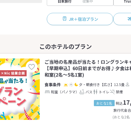
日本旅行
収集中
Tru
JR＋宿泊プラン
ご当地の名産品が当たる！ロングランキ
【早期申込】60日前までがお得♪夕食は
和室(2名～5名1室)
夕・朝食付き
【広さ】12.5畳
和室（パノラマ）
バス
トイレ
禁煙
17
おとな1名
税込
旅行代金合
(おとな2名