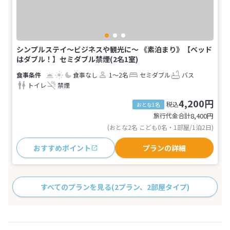
シンプルステイ～ビジネスや観光に～ 《素泊まり》【ベッド
はダブル！】セミダブル禁煙(2名1室)
食事なし
1～2名
セミダブル
バス
トイレ
禁煙
4,200円
税込
おとな1名
旅行代金合計
8,400
円
(おとな2名 こども0名・1部屋/1泊2日)
おすすめポイント
プランの詳細
すべてのプランを見る
(2プラン、2部屋タイプ)