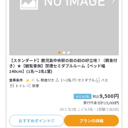
【スタンダード】鹿児島中央駅の目の前の好立地！（朝食付
き）★【観覧車側】禁煙セミダブルルーム【ベッド幅
140cm】(1名～2名1室)
朝食付き
1～2名
セミダブル
バス
トイレ
禁煙
9,500円
税込
おとな1名
旅行代金合計
19,000
円
(おとな2名 こども0名・1部屋/1泊2日)
おすすめポイント
プランの詳細