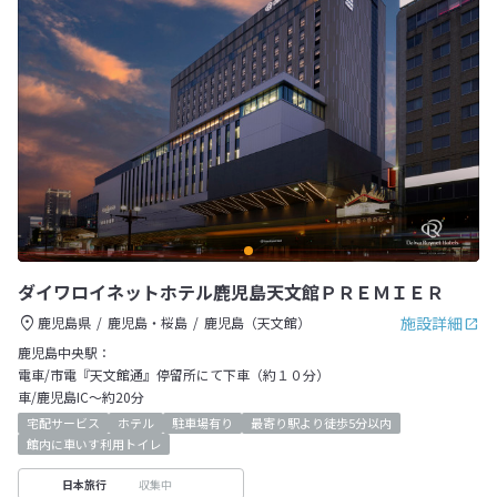
ダイワロイネットホテル鹿児島天文館ＰＲＥＭＩＥＲ
施設詳細
鹿児島県
鹿児島・桜島
鹿児島（天文館）
鹿児島中央駅：
電車/市電『天文館通』停留所にて下車（約１０分）
車/鹿児島IC～約20分
宅配サービス
ホテル
駐車場有り
最寄り駅より徒歩5分以内
館内に車いす利用トイレ
収集中
日本旅行