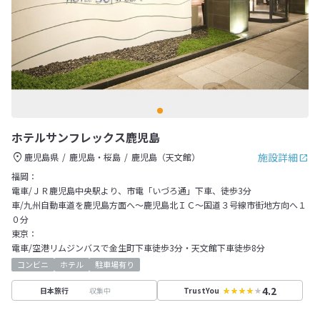
ホテルサンフレックス鹿児島
施設詳細
鹿児島県
鹿児島・桜島
鹿児島（天文館）
福岡：
電車/ＪＲ鹿児島中央駅より、市電「いづろ通」下車、徒歩3分
車/九州自動車道を鹿児島方面へ～鹿児島北ＩＣ～国道３号線市街地方向へ１
０分
東京：
電車/空港リムジンバスで金生町下車徒歩3分・天文館下車徒歩8分
コンビニ
ホテル
駐車場有り
4.2
収集中
日本旅行
TrustYou