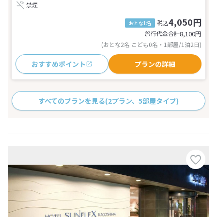
禁煙
4,050円
税込
おとな1名
旅行代金合計
8,100
円
(おとな2名 こども0名・1部屋/1泊2日)
おすすめポイント
プランの詳細
すべてのプランを見る
(2プラン、5部屋タイプ)