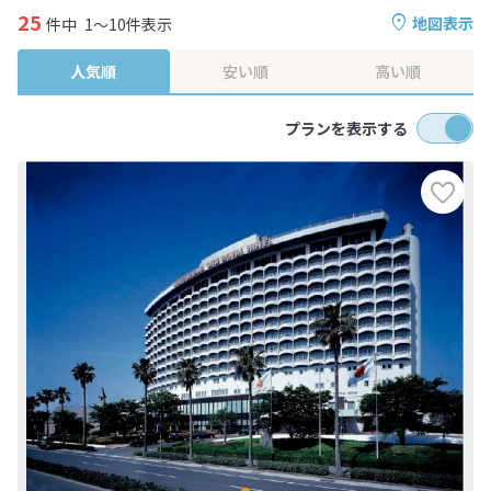
25
地図表示
件中
1～10件表示
人気順
安い順
高い順
プランを表示する