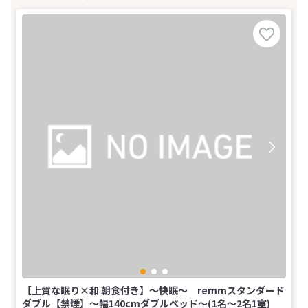
【上質な眠り×和 朝食付き】～快眠～ remmスタンダード
ダブル【禁煙】～幅140cmダブルベッド～(1名～2名1室)