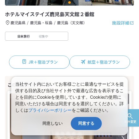
ホテルマイステイズ鹿児島天文館２番館
施設詳細
鹿児島県
鹿児島・桜島
鹿児島（天文館）
収集中
日本旅行
JR＋宿泊プラン
航空＋宿泊プラン
当社サイト内においてお客様ごとに最適なサービスを提
供する目的及び当社サイト外で最適な広告を表示するこ
とを目的にCookieを使用しています。Cookieの使用に
同意いただける場合は同意するを選択してください。詳
しくは
プライバシーポリシー
をご確認ください。
条件変更
同意しない
同意する