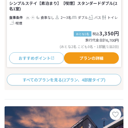
シンプルステイ【素泊まり】【喫煙】スタンダードダブル(2
名1室)
食事なし
2～3名
ダブル
バス
トイレ
喫煙
3,350円
税込
おとな1名
旅行代金合計
6,700
円
(おとな2名 こども0名・1部屋/1泊2日)
おすすめポイント
プランの詳細
すべてのプランを見る
(2プラン、4部屋タイプ)