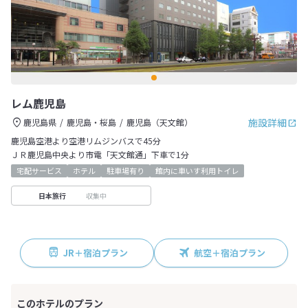
レム鹿児島
施設詳細
鹿児島県
鹿児島・桜島
鹿児島（天文館）
鹿児島空港より空港リムジンバスで45分
ＪＲ鹿児島中央より市電「天文館通」下車で1分
宅配サービス
ホテル
駐車場有り
館内に車いす利用トイレ
収集中
日本旅行
JR＋宿泊プラン
航空＋宿泊プラン