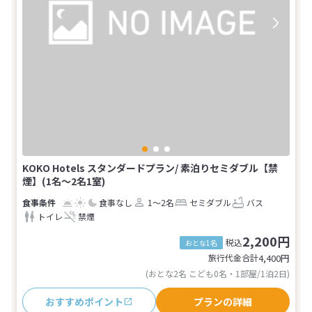
KOKO Hotels スタンダードプラン/ 素泊りセミダブル【禁
煙】(1名～2名1室)
食事なし
1～2名
セミダブル
バス
トイレ
禁煙
2,200円
税込
おとな1名
旅行代金合計
4,400
円
(おとな2名 こども0名・1部屋/1泊2日)
おすすめポイント
プランの詳細