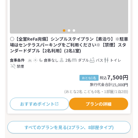
○【全室ReFa完備】シンプルステイプラン【素泊り】※駐車
場はセンテラスパーキングをご利用ください※【禁煙】スタ
ンダードダブル【2名利用】(2名1室)
食事なし
2名
ダブル
バス
トイレ
禁煙
7,500円
税込
おとな1名
旅行代金合計
15,000
円
(おとな2名 こども0名・1部屋/1泊2日)
おすすめポイント
プランの詳細
すべてのプランを見る
(2プラン、8部屋タイプ)