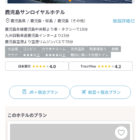
鹿児島サンロイヤルホテル
施設詳細
鹿児島県
鹿児島・桜島
鹿児島（その他）
鹿児島本線鹿児島中央駅より車・タクシーで10分
九州自動車道鹿児島インターより15分
鹿児島空港より空港リムジンバスで70分
大浴場
コンビニ
カラオケルーム
天然温泉
駐車場有り
旅館
サウナ
★★★以上
★★★★以上
館内に車いす利用トイレ
4.0
4.2
日本旅行
TrustYou
JR＋宿泊プラン
航空＋宿泊プラン