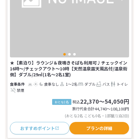
★【素泊り】ラウンジ＆夜鳴きそばも利用可♪チェックイン
16時～/チェックアウト～10時【天然温泉露天風呂付/温泉街
側】ダブル/29㎡(1名～2名1室)
食事なし
1～2名
ダブル
バス
トイレ
禁煙
22,370～54,050円
税込
おとな1名
旅行代金合計
44,740〜108,100
円
(おとな2名 こども0名・1部屋/1泊2日)
おすすめポイント
プランの詳細