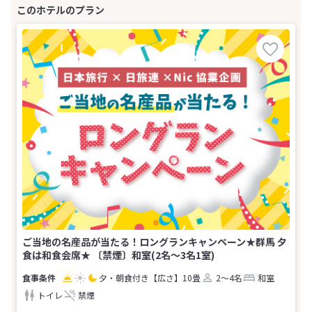
ご当地の名産品が当たる！ロングランキャンペーン★群馬 夕
食は和食会席★ 〔禁煙〕和室(2名～3名1室)
夕・朝食付き
【広さ】10畳
2～4名
和室
トイレ
禁煙