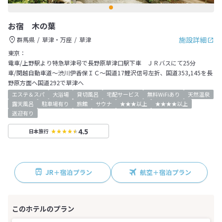
お宿 木の葉
施設詳細
群馬県
草津・万座
草津
東京：
電車/上野駅より特急草津号で長野原草津口駅下車 ＪＲバスにて25分
車/関越自動車道～渋川伊香保ＩＣ～国道17鯉沢信号左折、国道353,145を長
野原方面へ国道292で草津へ
エステ＆スパ
大浴場
貸切風呂
宅配サービス
無料WiFiあり
天然温泉
露天風呂
駐車場有り
旅館
サウナ
★★★以上
★★★★以上
送迎有り
4.5
日本旅行
JR＋宿泊プラン
航空＋宿泊プラン