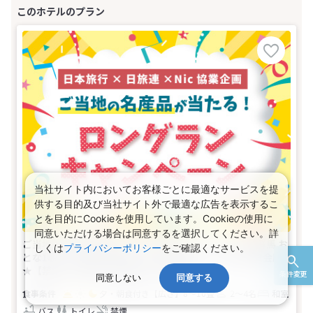
当社サイト内においてお客様ごとに最適なサービスを提
供する目的及び当社サイト外で最適な広告を表示するこ
とを目的にCookieを使用しています。Cookieの使用に
同意いただける場合は同意するを選択してください。詳
ご当地の名産品が当たる！ロングランキャンペーン★群馬 お
しくは
プライバシーポリシー
をご確認ください。
とな1名、こども1名以上からお申込みOK♪夕食は和食会席
★【禁煙】中屋敷：和室(2名～4名1室)
条件変更
同意しない
同意する
夕・朝食付き
【広さ】8～10畳
2～4名
和室
バス
トイレ
禁煙