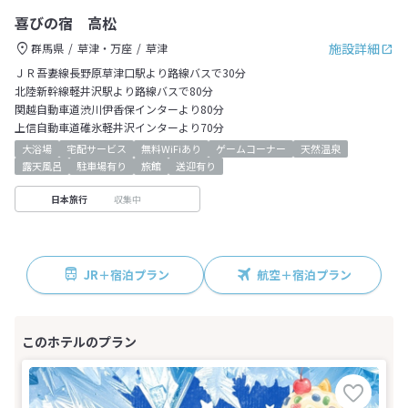
喜びの宿 高松
施設詳細
群馬県
草津・万座
草津
ＪＲ吾妻線長野原草津口駅より路線バスで30分
北陸新幹線軽井沢駅より路線バスで80分
関越自動車道渋川伊香保インターより80分
上信自動車道碓氷軽井沢インターより70分
大浴場
宅配サービス
無料WiFiあり
ゲームコーナー
天然温泉
露天風呂
駐車場有り
旅館
送迎有り
収集中
日本旅行
JR＋宿泊プラン
航空＋宿泊プラン