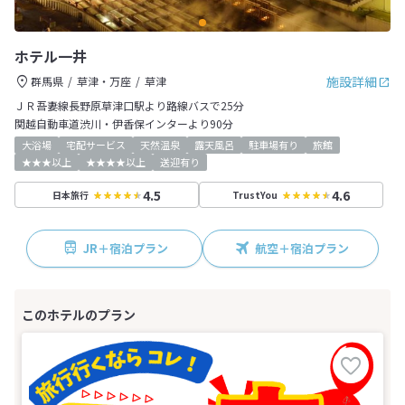
ホテル一井
施設詳細
群馬県
草津・万座
草津
ＪＲ吾妻線長野原草津口駅より路線バスで25分
関越自動車道渋川・伊香保インターより90分
大浴場
宅配サービス
天然温泉
露天風呂
駐車場有り
旅館
★★★以上
★★★★以上
送迎有り
4.5
4.6
日本旅行
TrustYou
JR＋宿泊プラン
航空＋宿泊プラン