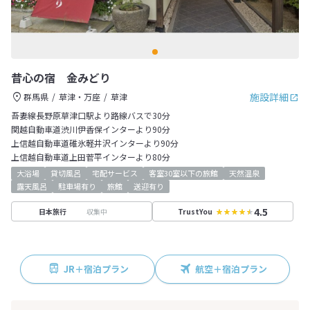
昔心の宿 金みどり
施設詳細
群馬県
草津・万座
草津
吾妻線長野原草津口駅より路線バスで30分
関越自動車道渋川伊香保インターより90分
上信越自動車道碓氷軽井沢インターより90分
上信越自動車道上田菅平インターより80分
大浴場
貸切風呂
宅配サービス
客室30室以下の旅館
天然温泉
露天風呂
駐車場有り
旅館
送迎有り
4.5
収集中
日本旅行
TrustYou
JR＋宿泊プラン
航空＋宿泊プラン