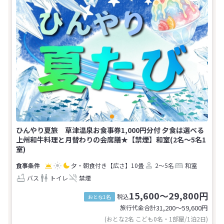
ひんやり夏旅 草津温泉お食事券1,000円分付 夕食は選べる
上州和牛料理と月替わりの会席膳★【禁煙】和室(2名～5名1
室)
夕・朝食付き
【広さ】10畳
2～5名
和室
バス
トイレ
禁煙
15,600～29,800円
税込
おとな1名
旅行代金合計
31,200〜59,600
円
(おとな2名 こども0名・1部屋/1泊2日)