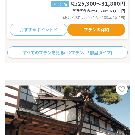
25,300～31,800円
税込
おとな1名
旅行代金合計
50,600〜63,600
円
(おとな2名 こども0名・1部屋/1泊2日)
おすすめポイント
プランの詳細
すべてのプランを見る
(12プラン、3部屋タイプ)