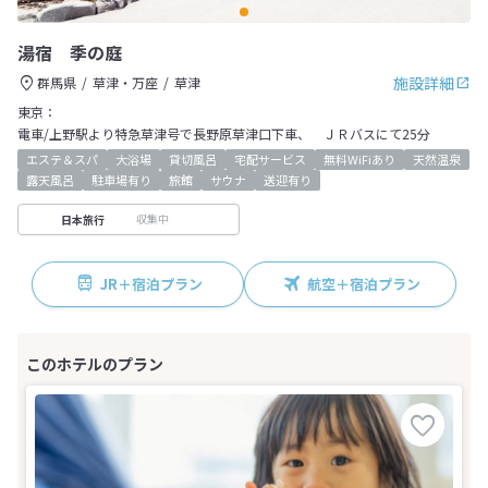
湯宿 季の庭
施設詳細
群馬県
草津・万座
草津
東京：
電車/上野駅より特急草津号で長野原草津口下車、 ＪＲバスにて25分
エステ＆スパ
大浴場
貸切風呂
宅配サービス
無料WiFiあり
天然温泉
露天風呂
駐車場有り
旅館
サウナ
送迎有り
収集中
日本旅行
JR＋宿泊プラン
航空＋宿泊プラン