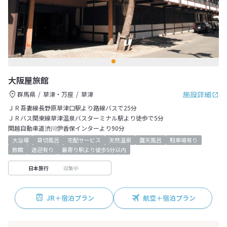
大阪屋旅館
施設詳細
群馬県
草津・万座
草津
ＪＲ吾妻線長野原草津口駅より路線バスで25分
ＪＲバス関東線草津温泉バスターミナル駅より徒歩で5分
関越自動車道渋川伊香保インターより90分
大浴場
貸切風呂
宅配サービス
天然温泉
露天風呂
駐車場有り
旅館
送迎有り
最寄り駅より徒歩5分以内
収集中
日本旅行
JR＋宿泊プラン
航空＋宿泊プラン