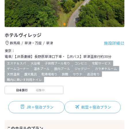
ホテルヴィレッジ
施設詳細
群馬県
草津・万座
草津
東京：
電車/【JR吾妻線】長野原草津口下車・【JRバス】草津温泉行約30分
エステ＆スパ
大浴場
子供用プール有り
コンビニ
宅配サービス
ゲームコーナー
温水プール
屋内プール
ジャグジー
カラオケルーム
天然温泉
露天風呂
駐車場有り
旅館
サウナ
送迎有り
館内に車いす利用トイレ
収集中
日本旅行
JR＋宿泊プラン
航空＋宿泊プラン