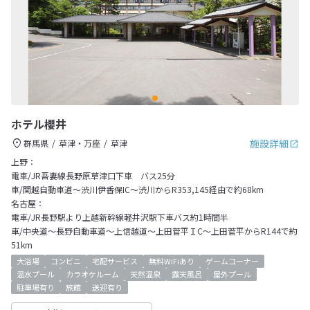
ホテル櫻井
施設詳細
群馬県
草津・万座
草津
上野：
電車/JR吾妻線長野原草津口下車 バス25分
車/関越自動車道～渋川伊香保IC～渋川からR353,145経由で約68km
名古屋：
電車/JR長野駅より上越新幹線軽井沢駅下車バス約1時間半
車/中央道～長野自動車道～上信越道～上田菅平ＩC～上田菅平からR144で約
51km
大浴場
コンビニ
宅配サービス
無料WiFiあり
ゲームコーナー
温水プール
カラオケルーム
天然温泉
露天風呂
屋外プール
駐車場有り
旅館
送迎有り