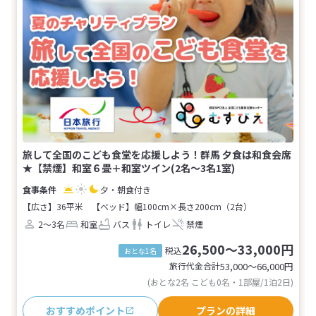
旅して全国のこども食堂を応援しよう！群馬 夕食は和食会席
★【禁煙】和室６畳＋和室ツイン(2名～3名1室)
夕・朝食付き
【広さ】36平米
【ベッド】幅100cm×長さ200cm（2台）
2～3名
和室
バス
トイレ
禁煙
26,500～33,000円
税込
おとな1名
旅行代金合計
53,000〜66,000
円
(おとな2名 こども0名・1部屋/1泊2日)
おすすめポイント
プランの詳細