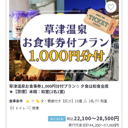
草津温泉お食事券1,000円分付プラン☆ 夕食は和食会席
★【禁煙】本館：和室(2名1室)
夕・朝食付き
【広さ】10畳
2名
和室
トイレ
禁煙
22,100～28,500円
税込
おとな1名
旅行代金合計
44,200〜57,000
円