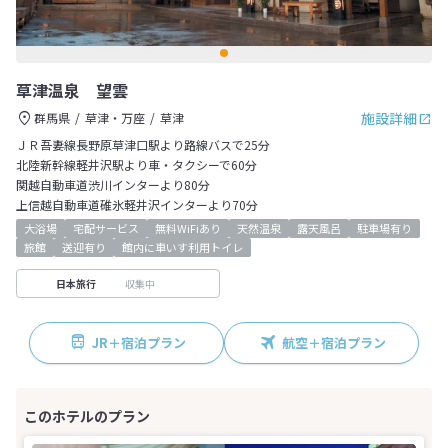
草津温泉 望雲
施設詳細
群馬県
草津・万座
草津
ＪＲ吾妻線長野原草津口駅より路線バスで25分
北陸新幹線軽井沢駅より車・タクシーで60分
関越自動車道渋川インターより80分
上信越自動車道碓氷軽井沢インターより70分
大浴場
宅配サービス
無料WiFiあり
天然温泉
露天風呂
駐車場有り
旅館
送迎有り
館内に車いす利用トイレ
収集中
日本旅行
JR＋宿泊プラン
航空＋宿泊プラン