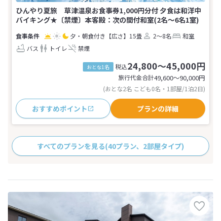
ひんやり夏旅 草津温泉お食事券1,000円分付 夕食は和洋中
バイキング★〔禁煙〕本客殿：次の間付和室(2名～6名1室)
夕・朝食付き
【広さ】15畳
2～8名
和室
バス
トイレ
禁煙
24,800～45,000円
税込
おとな1名
旅行代金合計
49,600〜90,000
円
(おとな2名 こども0名・1部屋/1泊2日)
おすすめポイント
プランの詳細
すべてのプランを見る
(40プラン、2部屋タイプ)