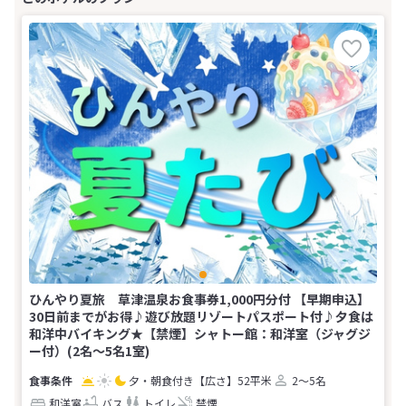
ひんやり夏旅 草津温泉お食事券1,000円分付 【早期申込】
30日前までがお得♪遊び放題リゾートパスポート付♪夕食は
和洋中バイキング★【禁煙】シャトー館：和洋室（ジャグジ
ー付）(2名～5名1室)
夕・朝食付き
【広さ】52平米
2～5名
和洋室
バス
トイレ
禁煙