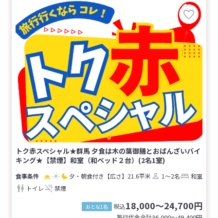
トク赤スペシャル★群馬 夕食は木の葉御膳とおばんざいバイ
キング★【禁煙】和室（和ベッド２台）(2名1室)
夕・朝食付き
【広さ】21.6平米
1～2名
和室
トイレ
禁煙
18,000～24,700円
税込
おとな1名
旅行代金合計
36,000〜49,400
円