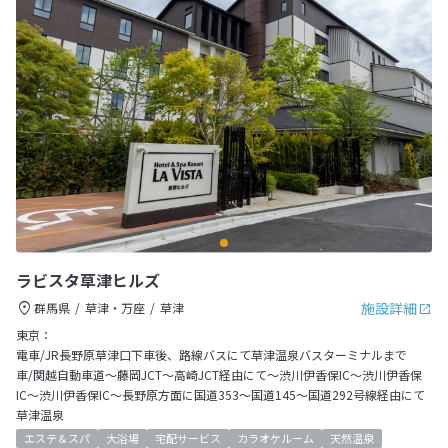
ラビスタ草津ヒルズ
施設詳細
群馬県
草津・万座
草津
東京：
電車/JR長野原草津口下車後、路線バスにて草津温泉バスターミナルまで
車/関越自動車道～藤岡JCT～高崎JCT経由にて～渋川伊香保IC～渋川伊香保
IC～渋川伊香保IC～長野原方面に国道353～国道145～国道292号線経由にて
草津温泉
エステ＆スパ
大浴場
宅配サービス
カラオケルーム
天然温泉