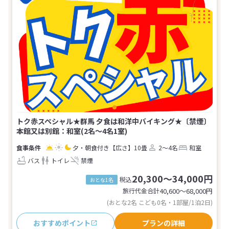
トク赤スペシャル★群馬 夕食は和洋中バイキング★〔禁煙〕
本館又は別館：和室(2名～4名1室)
夕・朝食付き
【広さ】10畳
2～4名
和室
バス
トイレ
禁煙
20,300～34,000円
税込
おとな1名
旅行代金合計
40,600〜68,000
円
(おとな2名 こども0名・1部屋/1泊2日)
おすすめポイント
プランの詳細