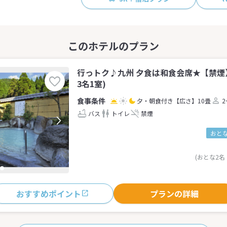
行っトク♪九州 夕食は和食会席★【禁煙
3名1室)
夕・朝食付き
【広さ】10畳
2
バス
トイレ
禁煙
おとな
(おとな2名
おすすめポイント
プランの詳細