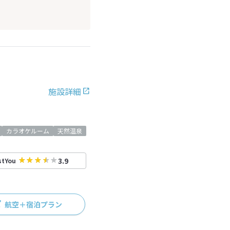
施設詳細
カラオケルーム
天然温泉
3.9
stYou
航空＋宿泊プラン