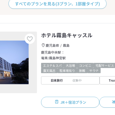
すべてのプランを見る
(3プラン、1部屋タイプ)
ホテル霧島キャッスル
鹿児島県
霧島
鹿児島中央駅：
電車/霧島神宮駅
エステ＆スパ
大浴場
コンビニ
宅配サービス
露天風呂
駐車場有り
旅館
サウナ
日本旅行
収集中
Tru
JR＋宿泊プラン