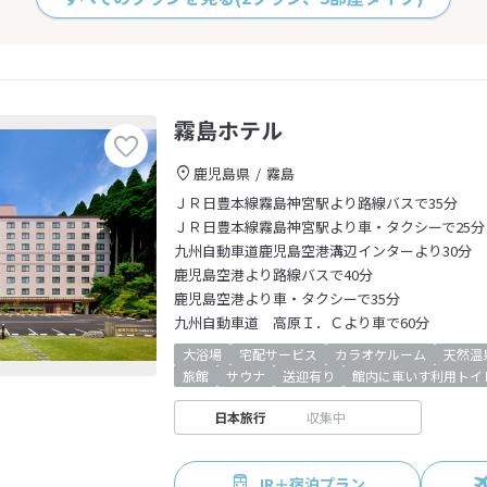
霧島ホテル
鹿児島県
霧島
ＪＲ日豊本線霧島神宮駅より路線バスで35分
ＪＲ日豊本線霧島神宮駅より車・タクシーで25分
九州自動車道鹿児島空港溝辺インターより30分
鹿児島空港より路線バスで40分
鹿児島空港より車・タクシーで35分
九州自動車道 高原Ｉ．Ｃより車で60分
大浴場
宅配サービス
カラオケルーム
天然温
旅館
サウナ
送迎有り
館内に車いす利用トイ
日本旅行
収集中
JR＋宿泊プラン