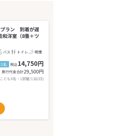
付プラン 到着が遅
能和洋室（8畳＋ツ
バス
トイレ
喫煙
14,750円
1名
税込
29,500
円
旅行代金合計
 こども0名・1部屋/1泊2日)