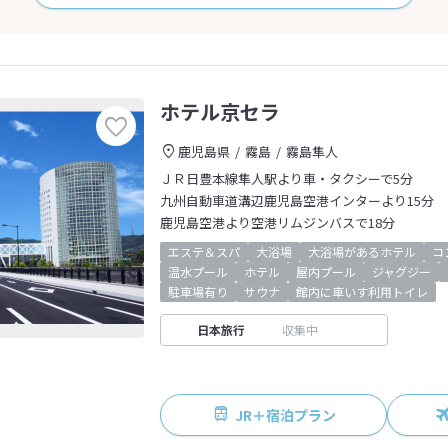
ホテル京セラ
鹿児島県
霧島
霧島隼人
ＪＲ日豊本線隼人駅より車・タクシーで5分
九州自動車道溝辺鹿児島空港インターより15分
鹿児島空港より空港リムジンバスで18分
エステ＆スパ
大浴場
大浴場があるホテル
コ
温水プール
ホテル
屋内プール
ジャグジー
駐車場有り
サウナ
館内に車いす利用トイレ
日本旅行
収集中
JR＋宿泊プラン