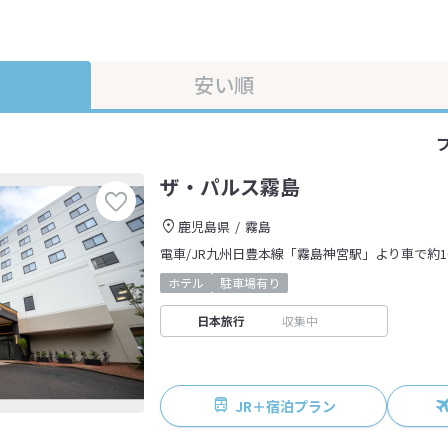
安い順
ザ・パルス霧島
鹿児島県
霧島
電車/JR九州日豊本線「霧島神宮駅」より車で約1
ホテル
駐車場有り
日本旅行
収集中
JR＋宿泊プラン