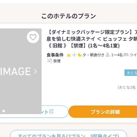
【ダイナミックパッケージ限定プラン】
泉を愉しむ快適ステイ ＜ ビュッフェ 夕朝
《 旧館 》【禁煙】(1名～4名1室)
夕・朝食付き
1～4名
ツイ
禁煙
おとな
(おとな2名
おすすめポイント
プランの詳細
すべてのプランを見る
(2プラン、3部屋タイプ)