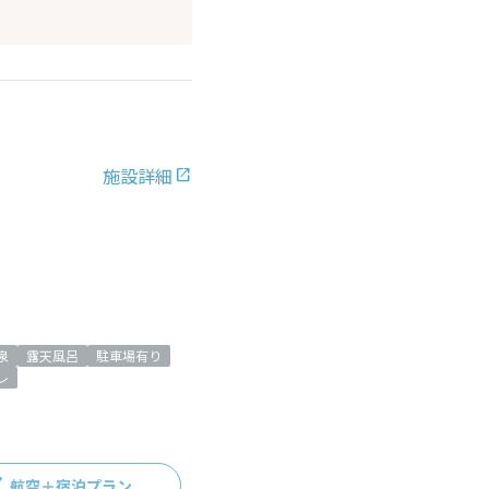
施設詳細
泉
露天風呂
駐車場有り
レ
航空＋宿泊プラン