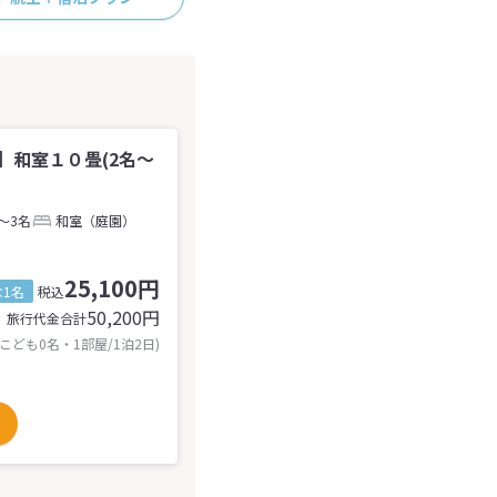
】和室１０畳(2名～
～3名
和室（庭園）
25,100円
1名
税込
50,200
円
旅行代金合計
 こども0名・1部屋/1泊2日)