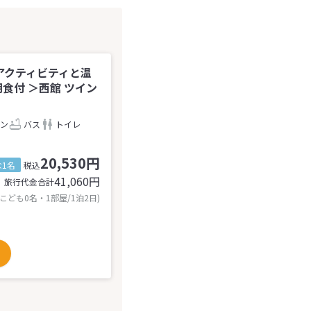
アクティビティと温
食付 ＞西館 ツイン
ン
バス
トイレ
20,530円
1名
税込
41,060
円
旅行代金合計
 こども0名・1部屋/1泊2日)