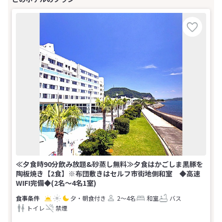
≪夕食時90分飲み放題&砂蒸し無料≫夕食はかごしま黒豚を
陶板焼き【2食】※布団敷きはセルフ市街地側和室 ◆高速
WIFI完備◆(2名～4名1室)
夕・朝食付き
2～4名
和室
バス
トイレ
禁煙