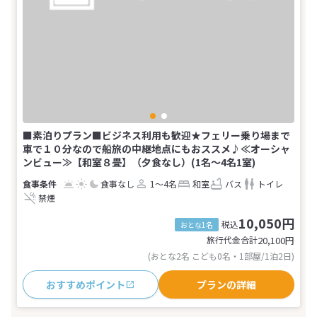
■素泊りプラン■ビジネス利用も歓迎★フェリー乗り場まで
車で１０分なので船旅の中継地点にもおススメ♪≪オーシャ
ンビュー≫【和室８畳】（夕食なし）(1名～4名1室)
食事なし
1～4名
和室
バス
トイレ
禁煙
10,050円
税込
おとな1名
旅行代金合計
20,100
円
(おとな2名 こども0名・1部屋/1泊2日)
おすすめポイント
プランの詳細