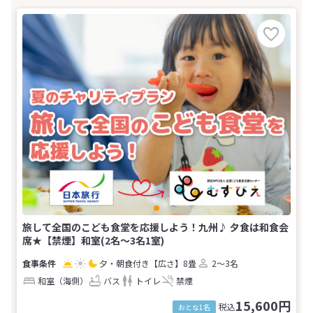
旅して全国のこども食堂を応援しよう！九州♪ 夕食は和食会
席★【禁煙】和室(2名～3名1室)
夕・朝食付き
【広さ】8畳
2～3名
和室（海側）
バス
トイレ
禁煙
15,600円
税込
おとな1名