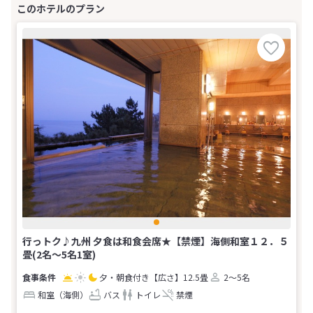
行っトク♪九州 夕食は和食会席★【禁煙】海側和室１２．５
畳(2名～5名1室)
夕・朝食付き
【広さ】12.5畳
2～5名
和室（海側）
バス
トイレ
禁煙