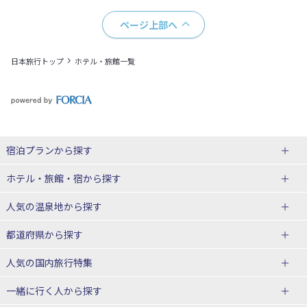
ページ上部へ
日本旅行トップ
ホテル・旅館一覧
宿泊プランから探す
北海道
ホテル・旅館・宿
から探す
東北
北海道ホテル・旅館
人気の温泉地
から探す
青森県
岩手県
北海道
都道府県から探す
宮城県
秋田県
青森県ホテル・旅館
岩手県ホテル・旅館
湯の川温泉(北海道)
定山渓温泉(北海道)
人気の国内旅行特集
山形県
福島県
宮城県ホテル・旅館
秋田県ホテル・旅館
十勝川温泉(北海道)
阿寒湖温泉(北海道)
北海道旅行・ツアー
東京ディズニーリゾート®への旅
ユニバーサル・スタジオ・ジャパ
一緒に行く人
から探す
ンへの旅