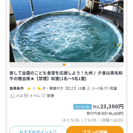
旅して全国のこども食堂を応援しよう！九州♪ 夕食は黒毛和
牛の雅会席★【禁煙】和室(1名～5名1室)
夕・朝食付き
【広さ】10畳
1～5名
和室
バス
トイレ
禁煙
23,300円
税込
おとな1名
旅行代金合計
46,600
円
(おとな2名 こども0名・1部屋/1泊2日)
おすすめポイント
プランの詳細