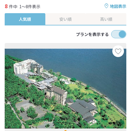
8
地図表示
件中
1～8件表示
人気順
安い順
高い順
プランを表示する