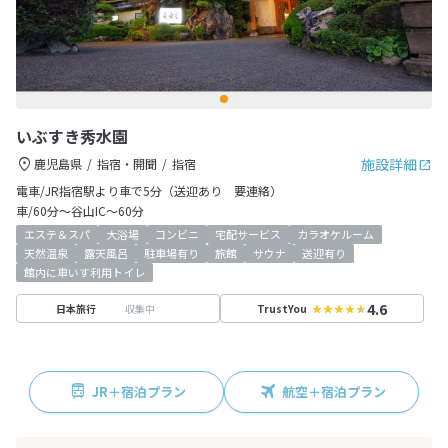
いぶすき秀水園
施設詳細
鹿児島県
指宿・開聞
指宿
電車/JR指宿駅より車で5分（送迎あり 要連絡）
車/60分～谷山IC～60分
エステ＆スパ
大浴場
コンビニ
宅配サービス
カラオケルーム
天然温泉
露天風呂
駐車場有り
旅館
サウナ
送迎有り
館内に車いす利用トイレ
4.6
収集中
日本旅行
TrustYou
JR＋宿泊プラン
航空＋宿泊プラン