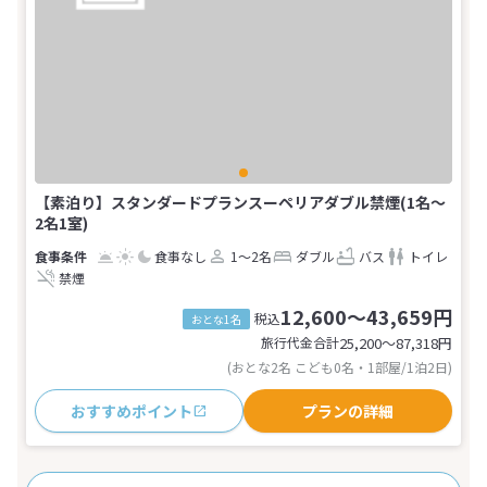
【素泊り】スタンダードプランスーペリアダブル禁煙(1名～
2名1室)
食事なし
1～2名
ダブル
バス
トイレ
禁煙
12,600～43,659円
税込
おとな1名
旅行代金合計
25,200〜87,318
円
(おとな2名 こども0名・1部屋/1泊2日)
おすすめポイント
プランの詳細