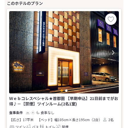
Ｗｅｂコレスペシャル★首都圏 【早期申込】21日前までがお
得♪－【禁煙】ツインルーム(2名1室)
食事なし
【広さ】17平米
【ベッド】幅105cm×長さ195cm（2台）
2名
ツイン
バス
トイレ
禁煙