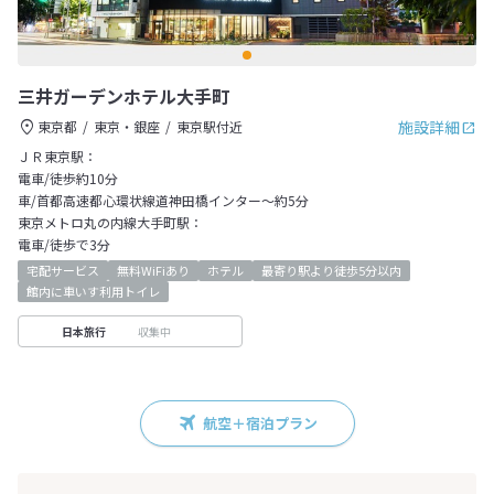
三井ガーデンホテル大手町
施設詳細
東京都
東京・銀座
東京駅付近
ＪＲ東京駅：
電車/徒歩約10分
車/首都高速都心環状線道神田橋インター～約5分
東京メトロ丸の内線大手町駅：
電車/徒歩で3分
宅配サービス
無料WiFiあり
ホテル
最寄り駅より徒歩5分以内
館内に車いす利用トイレ
収集中
日本旅行
航空＋宿泊プラン