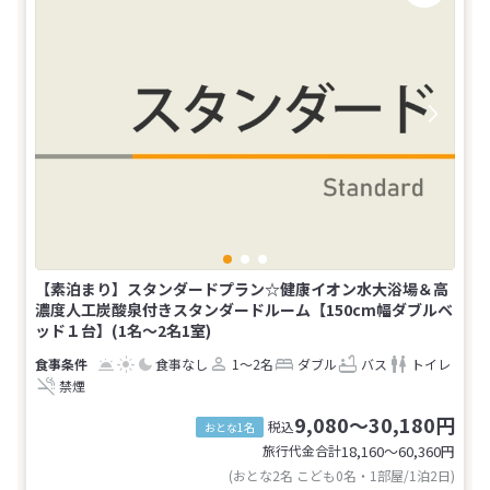
【素泊まり】スタンダードプラン☆健康イオン水大浴場＆高
濃度人工炭酸泉付きスタンダードルーム【150cm幅ダブルベ
ッド１台】(1名～2名1室)
食事なし
1～2名
ダブル
バス
トイレ
禁煙
9,080～30,180円
税込
おとな1名
旅行代金合計
18,160〜60,360
円
(おとな2名 こども0名・1部屋/1泊2日)