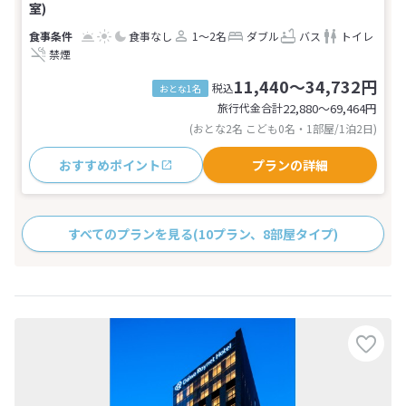
室)
食事なし
1～2名
ダブル
バス
トイレ
禁煙
11,440～34,732円
税込
おとな1名
旅行代金合計
22,880〜69,464
円
(おとな2名 こども0名・1部屋/1泊2日)
おすすめポイント
プランの詳細
すべてのプランを見る
(10プラン、8部屋タイプ)