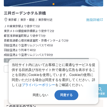
三井ガーデンホテル京橋
施設詳細
東京都
東京・銀座
東京駅付近
ＪＲ線東京駅より徒歩で5分
東京メトロ銀座線京橋駅より徒歩で2分
都営浅草線室町駅より徒歩で5分
首都高速都心環状線道室町・京橋インターより2分
羽田空港より空港リムジンバスで45分
羽田空港より列車で40分
成田空港より空港リムジンバスで80分
エステ＆スパ
宅配サービス
ホテル
最寄り駅より徒歩5分以内
当社サイト内においてお客様ごとに最適なサービスを提
収集中
日本旅行
供する目的及び当社サイト外で最適な広告を表示するこ
とを目的にCookieを使用しています。Cookieの使用に
同意いただける場合は同意するを選択してください。詳
しくは
プライバシーポリシー
をご確認ください。
航空＋宿泊プラン
条件変更
同意しない
同意する