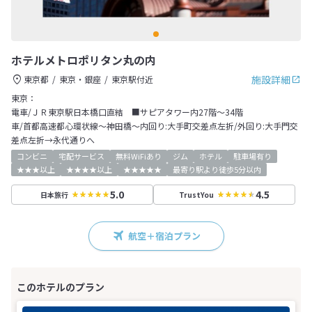
ホテルメトロポリタン丸の内
施設詳細
東京都
東京・銀座
東京駅付近
東京：
電車/ＪＲ東京駅日本橋口直結 ■サピアタワー内27階～34階
車/首都高速都心環状線～神田橋～内回り:大手町交差点左折/外回り:大手門交
差点左折→永代通りへ
コンビニ
宅配サービス
無料WiFiあり
ジム
ホテル
駐車場有り
★★★以上
★★★★以上
★★★★★
最寄り駅より徒歩5分以内
5.0
4.5
日本旅行
TrustYou
航空＋宿泊プラン