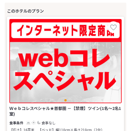
Ｗｅｂコレスペシャル★首都圏 －【禁煙】ツイン(1名～2名1
室)
食事なし
【広さ】16平米
【ベッド】幅110cm×長さ210cm（2台）