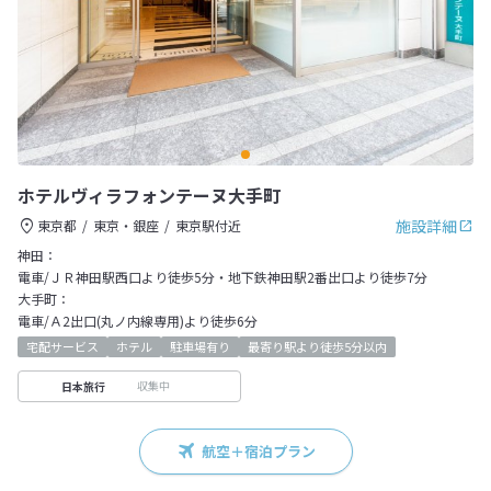
ホテルヴィラフォンテーヌ大手町
施設詳細
東京都
東京・銀座
東京駅付近
神田：
電車/ＪＲ神田駅西口より徒歩5分・地下鉄神田駅2番出口より徒歩7分
大手町：
電車/Ａ2出口(丸ノ内線専用)より徒歩6分
宅配サービス
ホテル
駐車場有り
最寄り駅より徒歩5分以内
収集中
日本旅行
航空＋宿泊プラン