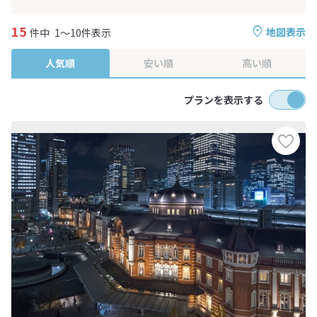
15
地図表示
件中
1～10件表示
人気順
安い順
高い順
プランを表示する