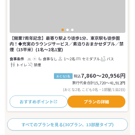
【開業7周年記念】最寄り駅より徒歩1分、東京駅も徒歩圏
内！◆充実のラウンジサービス／素泊りおまかせダブル／禁
煙（15平米）(1名～2名1室)
食事なし
1～2名
セミダブル
バス
トイレ
禁煙
7,860～20,956円
税込
おとな1名
旅行代金合計
15,720〜41,912
円
(おとな2名 こども0名・1部屋/1泊2日)
おすすめポイント
プランの詳細
すべてのプランを見る
(30プラン、13部屋タイプ)