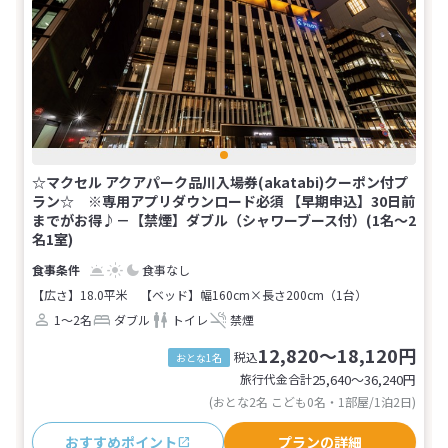
☆マクセル アクアパーク品川入場券(akatabi)クーポン付プ
ラン☆ ※専用アプリダウンロード必須 【早期申込】30日前
までがお得♪－【禁煙】ダブル（シャワーブース付）(1名～2
名1室)
食事なし
【広さ】18.0平米
【ベッド】幅160cm×長さ200cm（1台）
1～2名
ダブル
トイレ
禁煙
12,820～18,120円
税込
おとな1名
旅行代金合計
25,640〜36,240
円
(おとな2名 こども0名・1部屋/1泊2日)
おすすめポイント
プランの詳細