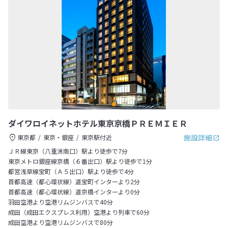
ダイワロイネットホテル東京京橋ＰＲＥＭＩＥＲ
施設詳細
東京都
東京・銀座
東京駅付近
ＪＲ線東京（八重洲南口）駅より徒歩で7分
東京メトロ銀座線京橋（６番出口）駅より徒歩で1分
都営浅草線宝町（Ａ５出口）駅より徒歩で4分
首都高速（都心環状線）道宝町インターより2分
首都高速（都心環状線）道京橋インターより0分
羽田空港より空港リムジンバスで40分
成田（成田エクスプレス利用）空港より列車で60分
成田空港より空港リムジンバスで80分