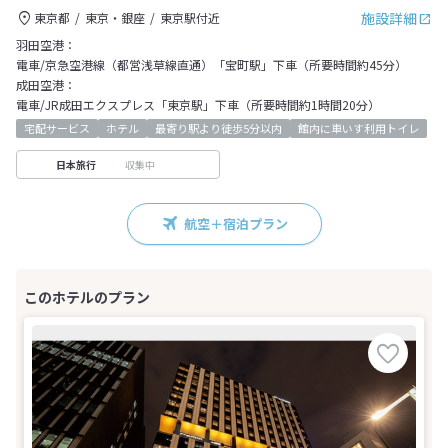
施設詳細
東京都
東京・銀座
東京駅付近
羽田空港：
電車/京急空港線（都営浅草線直通）「宝町駅」下車（所要時間約45分）
成田空港：
電車/JR成田エクスプレス「東京駅」下車（所要時間約1時間20分）
宅配サービス
ホテル
最寄り駅より徒歩5分以内
館内に車いす利用トイレ
収集中
日本旅行
航空＋宿泊プラン