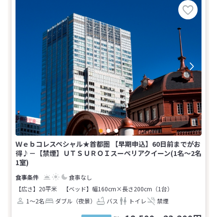
Ｗｅｂコレスペシャル★首都圏 【早期申込】60日前までがお
得♪－【禁煙】ＵＴＳＵＲＯＩスーペリアクイーン(1名～2名
1室)
食事なし
【広さ】20平米
【ベッド】幅160cm×長さ200cm（1台）
1～2名
ダブル（夜景）
バス
トイレ
禁煙