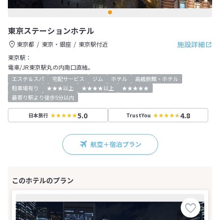
東京ステーションホテル
施設詳細
東京都
東京・銀座
東京駅付近
東京駅：
電車/JR東京駅丸の内南口直結。
エステ＆スパ
宅配サービス
ジム
ホテル
高級旅館・ホテル
駐車場有り
★★★以上
★★★★以上
★★★★★
最寄り駅より徒歩5分以内
5.0
4.8
日本旅行
TrustYou
航空＋宿泊プラン