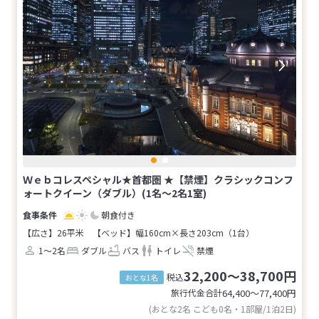
Ｗｅｂコレスペシャル★首都圏 ★【禁煙】クラシックコンフ
ォートクイーン（ダブル）(1名～2名1室)
朝食付き
【広さ】26平米
【ベッド】幅160cm×長さ203cm（1台）
1～2名
ダブル
バス
トイレ
禁煙
32,200～38,700円
税込
おとな1名
旅行代金合計
64,400〜77,400
円
(おとな2名 こども0名・1部屋/1泊2日)