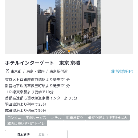
ホテルインターゲート 東京 京橋
施設詳細
東京都
東京・銀座
東京駅付近
東京メトロ銀座線京橋駅より徒歩で1分
都営地下鉄浅草線宝町駅より徒歩で1分
ＪＲ線東京駅より徒歩で10分
首都高速都心環状線道京橋インターより5分
羽田空港より列車で35分
成田空港より列車で90分
コンビニ
宅配サービス
ホテル
駐車場有り
最寄り駅より徒歩5分以内
館内に車いす利用トイレ
収集中
日本旅行