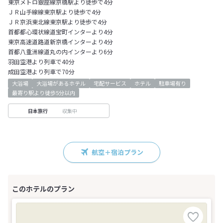
東京メトロ銀座線京橋駅より徒歩で4分
ＪＲ山手線線東京駅より徒歩で4分
ＪＲ京浜東北線東京駅より徒歩で4分
首都都心環状線道宝町インターより4分
東京高速道路道新京橋インターより4分
首都八重洲線道丸の内インターより6分
羽田空港より列車で40分
成田空港より列車で70分
大浴場
大浴場があるホテル
宅配サービス
ホテル
駐車場有り
最寄り駅より徒歩5分以内
収集中
日本旅行
航空＋宿泊プラン