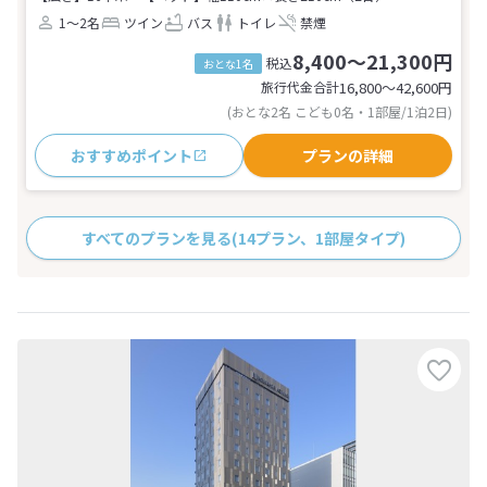
1～2名
ツイン
バス
トイレ
禁煙
8,400～21,300円
税込
おとな1名
旅行代金合計
16,800〜42,600
円
(おとな2名 こども0名・1部屋/1泊2日)
おすすめポイント
プランの詳細
すべてのプランを見る
(14プラン、1部屋タイプ)