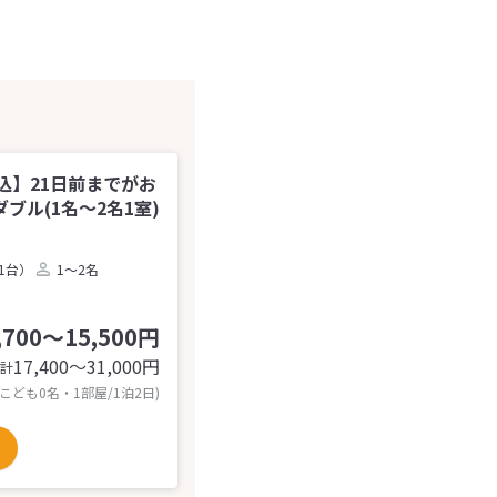
込】21日前までがお
ル(1名～2名1室)
1台）
1～2名
,700～15,500円
17,400〜31,000
円
計
 こども0名・1部屋/1泊2日)