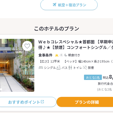
航空＋宿泊プラン
Ｗｅｂコレスペシャル★首都圏 【早期申
得♪★【禁煙】コンフォートシングル／ダブ
朝食付き
【広さ】12平米
【ベッド】幅140cm×長さ195cm（
シングル
バス
トイレ
禁煙
8
おとな1名
税込
旅行代金合
(おとな2名
おすすめポイント
プランの詳細