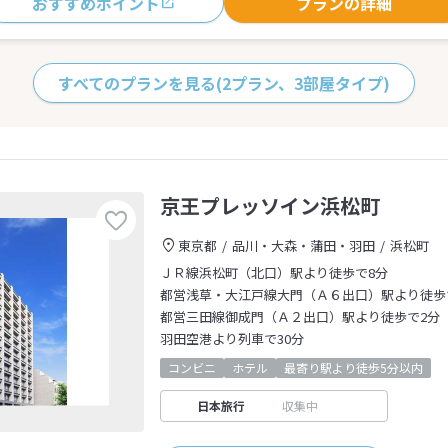
おすすめポイント
プランの詳細
すべてのプランを見る
(2プラン、3部屋タイプ)
京王プレッソイン浜松町
東京都
品川・大森・蒲田・羽田
浜松町
ＪＲ線浜松町（北口）駅より徒歩で8分
都営浅草・大江戸線大門（Ａ６出口）駅より徒歩
都営三田線御成門（Ａ２出口）駅より徒歩で2分
羽田空港より列車で30分
コンビニ
ホテル
最寄り駅より徒歩5分以内
日本旅行
収集中