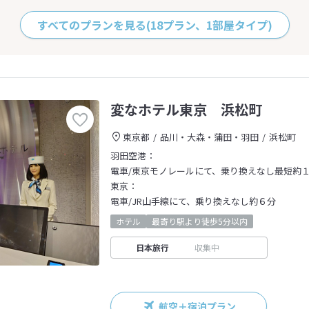
すべてのプランを見る
(18プラン、1部屋タイプ)
変なホテル東京 浜松町
東京都
品川・大森・蒲田・羽田
浜松町
羽田空港：
電車/東京モノレールにて、乗り換えなし最短約
東京：
電車/JR山手線にて、乗り換えなし約６分
ホテル
最寄り駅より徒歩5分以内
日本旅行
収集中
航空＋宿泊プラン