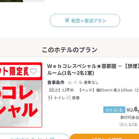
航空＋宿泊プラン
Ｗｅｂコレスペシャル★首都圏 －【禁煙
ルーム(1名～2名1室)
食事なし
【広さ】12平米
【ベッド】幅85cm×長さ195cm（
トイレ
禁煙
6
おとな1名
税込
旅行代金合
(おとな2名