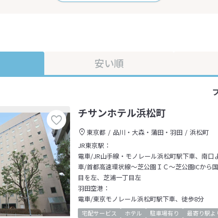
安い順
チサンホテル浜松町
東京都
品川・大森・蒲田・羽田
浜松町
JR東京駅：
電車/JR山手線・モノレール浜松町駅下車、南口
車/首都高速環状線～芝公園ＩＣ～芝公園ICから国
目を左、芝浦一丁目左
羽田空港：
電車/東京モノレール浜松町駅下車、徒歩8分
宅配サービス
ホテル
駐車場有り
最寄り駅よ