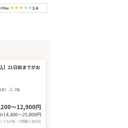
3.4
stYou
込】21日前までがお
1台）
2名
,200～12,900円
14,400〜25,800
円
計
 こども0名・1部屋/1泊2日)