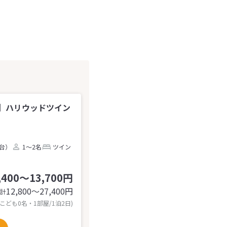
】ハリウッドツイン
2台）
1～2名
ツイン
,400～13,700円
12,800〜27,400
円
計
 こども0名・1部屋/1泊2日)