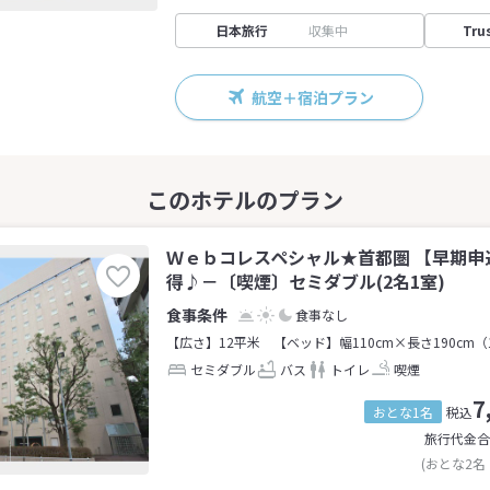
日本旅行
収集中
Tru
航空＋宿泊プラン
Ｗｅｂコレスペシャル★首都圏 【早期申
得♪－〔喫煙〕セミダブル(2名1室)
食事なし
【広さ】12平米
【ベッド】幅110cm×長さ190cm（
セミダブル
バス
トイレ
喫煙
7
おとな1名
税込
旅行代金合
(おとな2名