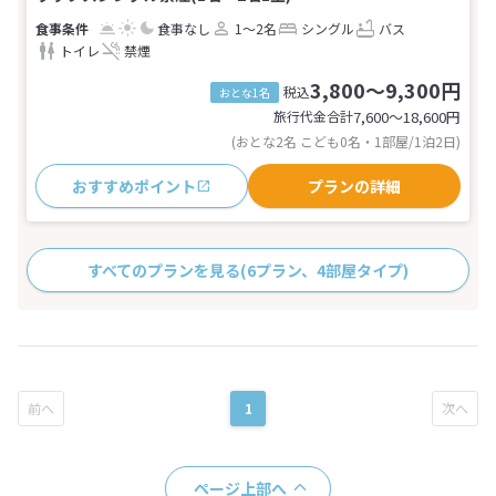
食事なし
1～2名
シングル
バス
トイレ
禁煙
3,800～9,300円
税込
おとな1名
旅行代金合計
7,600〜18,600
円
(おとな2名 こども0名・1部屋/1泊2日)
おすすめポイント
プランの詳細
すべてのプランを見る
(6プラン、4部屋タイプ)
1
ページ上部へ