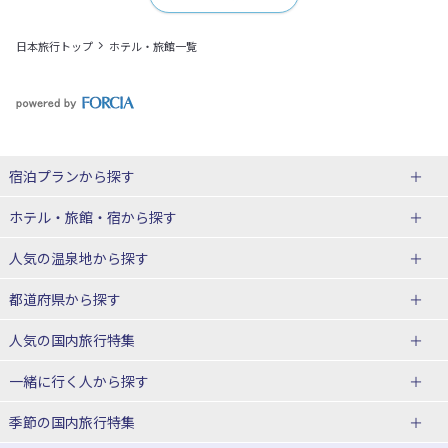
日本旅行トップ
ホテル・旅館一覧
宿泊プランから探す
北海道
ホテル・旅館・宿
から探す
東北
北海道ホテル・旅館
人気の温泉地
から探す
青森県
岩手県
北海道
都道府県から探す
宮城県
秋田県
青森県ホテル・旅館
岩手県ホテル・旅館
湯の川温泉(北海道)
定山渓温泉(北海道)
人気の国内旅行特集
山形県
福島県
宮城県ホテル・旅館
秋田県ホテル・旅館
十勝川温泉(北海道)
阿寒湖温泉(北海道)
北海道旅行・ツアー
東京ディズニーリゾート®への旅
ユニバーサル・スタジオ・ジャパ
一緒に行く人
から探す
ンへの旅
関東
山形県ホテル・旅館
福島県ホテル・旅館
洞爺湖温泉(北海道)
川湯温泉(北海道)
東北
一人旅 国内版
家族・子連れ旅行 国内版
季節の国内旅行特集
温泉旅行
日帰り旅行