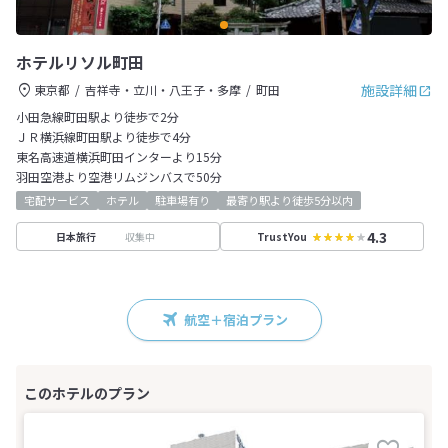
ホテルリソル町田
施設詳細
東京都
吉祥寺・立川・八王子・多摩
町田
小田急線町田駅より徒歩で2分
ＪＲ横浜線町田駅より徒歩で4分
東名高速道横浜町田インターより15分
羽田空港より空港リムジンバスで50分
宅配サービス
ホテル
駐車場有り
最寄り駅より徒歩5分以内
4.3
収集中
日本旅行
TrustYou
航空＋宿泊プラン