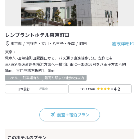
レンブラントホテル東京町田
施設詳細
東京都
吉祥寺・立川・八王子・多摩
町田
東京：
電車/小田急線町田駅西口から、バス通り直進徒歩8分。左側に有
車/東名高速道路を横浜方面へ～横浜町田IC～国道16号を八王子方面へ約
5km、谷口陸橋右折約1、5km
ホテル
駐車場有り
最寄り駅より徒歩5分以内
4.2
収集中
日本旅行
TrustYou
航空＋宿泊プラン