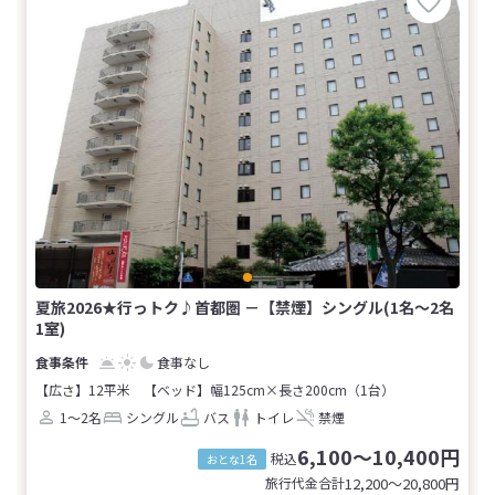
夏旅2026★行っトク♪首都圏 －【禁煙】シングル(1名～2名
1室)
食事なし
【広さ】12平米
【ベッド】幅125cm×長さ200cm（1台）
1～2名
シングル
バス
トイレ
禁煙
6,100～10,400円
税込
おとな1名
旅行代金合計
12,200〜20,800
円