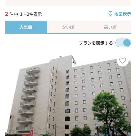
2
地図表示
件中
1～2件表示
人気順
安い順
高い順
プランを表示する