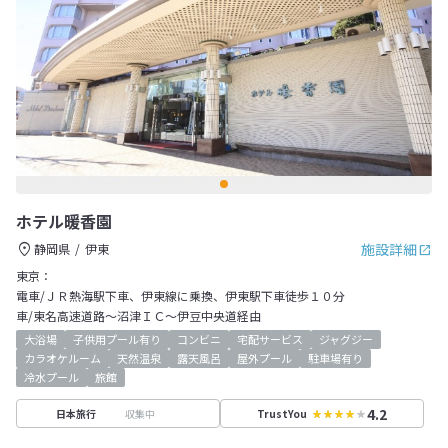
ホテル暖香園
施設詳細
静岡県
伊東
東京：
電車/ＪＲ熱海駅下車、伊東線に乗換、伊東駅下車徒歩１０分
車/東名高速道路～沼津ＩＣ～伊豆中央道経由
大浴場
子供用プール有り
コンビニ
宅配サービス
ジャグジー
カラオケルーム
天然温泉
露天風呂
屋外プール
駐車場有り
冷水プール
旅館
4.2
収集中
日本旅行
TrustYou