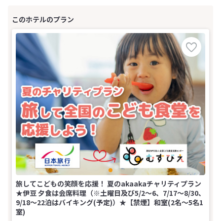
旅してこどもの笑顔を応援！ 夏のakaakaチャリティプラン
★伊豆 夕食は会席料理（※土曜日及び5/2～6、7/17～8/30、
9/18～22泊はバイキング(予定)）★【禁煙】和室(2名～5名1
室)