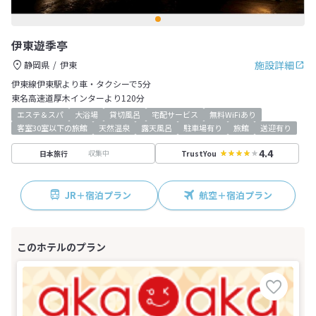
伊東遊季亭
施設詳細
静岡県
伊東
伊東線伊東駅より車・タクシーで5分
東名高速道厚木インターより120分
エステ＆スパ
大浴場
貸切風呂
宅配サービス
無料WiFiあり
客室30室以下の旅館
天然温泉
露天風呂
駐車場有り
旅館
送迎有り
4.4
収集中
日本旅行
TrustYou
JR＋宿泊プラン
航空＋宿泊プラン