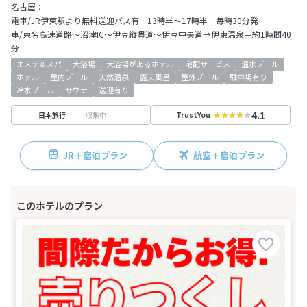
名古屋：
電車/JR伊東駅より無料送迎バス有 13時半～17時半 毎時30分発
車/東名高速道路～沼津IC～伊豆縦貫道～伊豆中央道→伊東温泉＝約1時間40
分
エステ＆スパ
大浴場
大浴場があるホテル
宅配サービス
温水プール
ホテル
屋内プール
天然温泉
露天風呂
屋外プール
駐車場有り
冷水プール
サウナ
送迎有り
4.1
収集中
日本旅行
TrustYou
JR＋宿泊プラン
航空＋宿泊プラン