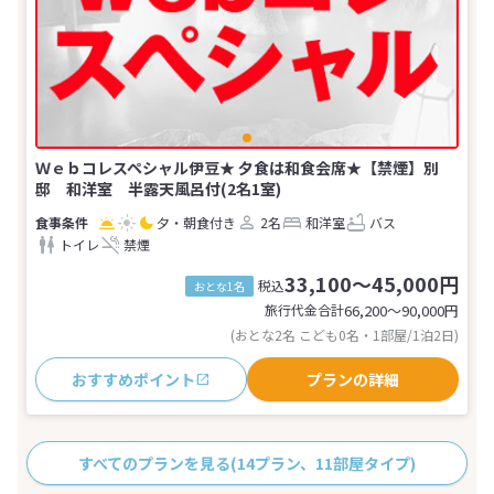
Ｗｅｂコレスペシャル伊豆★ 夕食は和食会席★【禁煙】別
邸 和洋室 半露天風呂付(2名1室)
夕・朝食付き
2名
和洋室
バス
トイレ
禁煙
33,100～45,000円
税込
おとな1名
旅行代金合計
66,200〜90,000
円
(おとな2名 こども0名・1部屋/1泊2日)
おすすめポイント
プランの詳細
すべてのプランを見る
(14プラン、11部屋タイプ)