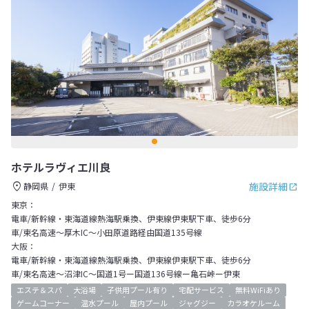
ホテルラヴィエ川良
施設詳細
静岡県
伊東
東京：
電車/新幹線・東海道線熱海駅乗換、伊東線伊東駅下車、徒歩6分
車/東名高速～厚木IC～小田原道路経由国道135号線
大阪：
電車/新幹線・東海道線熱海駅乗換、伊東線伊東駅下車、徒歩6分
車/東名高速～沼津IC～国道1号ー国道136号線ー亀石峠ー伊東
エステ＆スパ
大浴場
子供用プール有り
宅配サービス
無料WiFiあり
ゲームコーナー
温水プール
屋内プール
ジャグジー
カラオケルーム