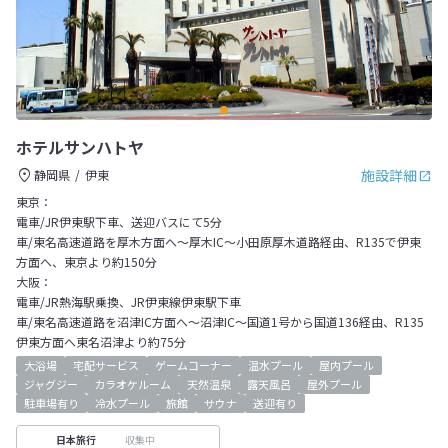
ホテルサンハトヤ
施設詳細
静岡県
伊東
東京：
電車/JR伊東駅下車、送迎バスにて5分
車/東名高速道路を厚木方面へ～厚木IC～小田原厚木道路経由、R135で伊東
方面へ、東京より約150分
大阪：
電車/JR熱海駅乗換、JR伊東線伊東駅下車
車/東名高速道路を沼津IC方面へ～沼津IC～国道1号から国道136経由、R135
伊東方面へ東名沼津より約75分
大浴場
宅配サービス
ゲームコーナー
温水プール
屋内プール
ジャグジー
カラオケルーム
天然温泉
露天風呂
屋外プール
駐車場有り
冷水プール
旅館
サウナ
送迎有り
収集中
日本旅行