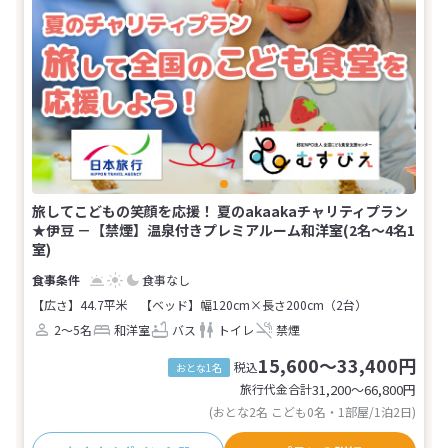
旅してこどもの笑顔を応援！ 夏のakaakaチャリティプラン
★伊豆 －【禁煙】温泉付きプレミアルーム和洋室(2名～4名1
室)
食事なし
【広さ】44.7平米
【ベッド】幅120cm×長さ200cm（2台）
2～5名
和洋室
バス
トイレ
禁煙
15,600～33,400円
税込
おとな1名
旅行代金合計
31,200〜66,800
円
(おとな2名 こども0名・1部屋/1泊2日)