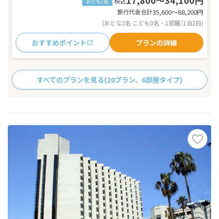
17,800～34,100円
税込
おとな1名
旅行代金合計
35,600〜68,200
円
(おとな2名 こども0名・1部屋/1泊2日)
おすすめポイント
プランの詳細
すべてのプランを見る
(20プラン、6部屋タイプ)