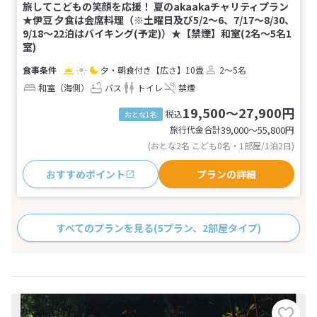
旅してこどもの笑顔を応援！ 夏のakaakaチャリティプラン
★伊豆 夕食は会席料理（※土曜日及び5/2～6、7/17～8/30、
9/18～22泊はバイキング(予定)）★【禁煙】和室(2名～5名1
室)
夕・朝食付き
【広さ】10畳
2～5名
和室（海側）
バス
トイレ
禁煙
19,500～27,900円
税込
おとな1名
旅行代金合計
39,000〜55,800
円
(おとな2名 こども0名・1部屋/1泊2日)
おすすめポイント
プランの詳細
すべてのプランを見る
(5プラン、2部屋タイプ)