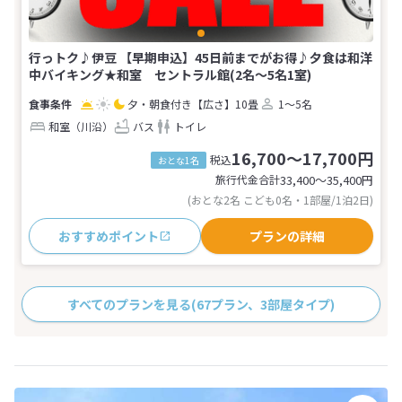
行っトク♪伊豆 【早期申込】45日前までがお得♪夕食は和洋
中バイキング★和室 セントラル館(2名～5名1室)
夕・朝食付き
【広さ】10畳
1～5名
和室（川沿）
バス
トイレ
16,700～17,700円
税込
おとな1名
旅行代金合計
33,400〜35,400
円
(おとな2名 こども0名・1部屋/1泊2日)
おすすめポイント
プランの詳細
すべてのプランを見る
(67プラン、3部屋タイプ)