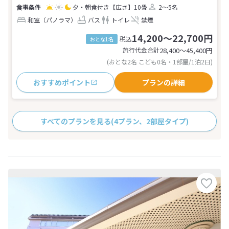
夕・朝食付き
【広さ】10畳
2～5名
和室（パノラマ）
バス
トイレ
禁煙
14,200～22,700円
税込
おとな1名
旅行代金合計
28,400〜45,400
円
(おとな2名 こども0名・1部屋/1泊2日)
おすすめポイント
プランの詳細
すべてのプランを見る
(4プラン、2部屋タイプ)