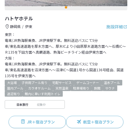
ハトヤホテル
施設詳細
静岡県
伊東
東京：
電車/JR熱海駅乗換、JR伊東駅下車。無料送迎バスにて5分
車/東名高速道路を厚木方面へ、厚木ICより小田原厚木道路方面へ～石橋IC～
Ｒ135を下田方面へ真鶴道路、熱海ビーチライン経由伊東方面へ
大阪：
電車/JR熱海駅乗換、JR伊東駅下車。無料送迎バスにて5分
車/東名高速道路を沼津方面へ～沼津IC～国道1号から国道136号経由、国道
135号を伊東方面へ
大浴場
子供用プール有り
宅配サービス
ゲームコーナー
温水プール
屋内プール
カラオケルーム
天然温泉
駐車場有り
旅館
サウナ
送迎有り
館内に車いす利用トイレ
収集中
日本旅行
JR＋宿泊プラン
航空＋宿泊プラン