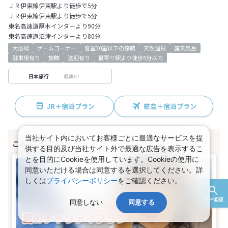
ＪＲ伊東線伊東駅より徒歩で5分
ＪＲ伊東線伊東駅より徒歩で5分
東名高速道厚木インターより90分
東名高速道沼津インターより80分
大浴場
ゲームコーナー
客室30室以下の旅館
天然温泉
露天風呂
駐車場有り
旅館
送迎有り
最寄り駅より徒歩5分以内
収集中
日本旅行
JR＋宿泊プラン
航空＋宿泊プラン
当社サイト内においてお客様ごとに最適なサービスを提
供する目的及び当社サイト外で最適な広告を表示するこ
とを目的にCookieを使用しています。Cookieの使用に
同意いただける場合は同意するを選択してください。詳
しくは
プライバシーポリシー
をご確認ください。
条件変更
同意しない
同意する