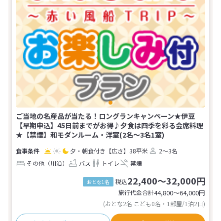
ご当地の名産品が当たる！ロングランキャンペーン★伊豆
【早期申込】45日前までがお得♪夕食は四季を彩る会席料理
★【禁煙】和モダンルーム・洋室(2名～3名1室)
夕・朝食付き
【広さ】38平米
2～3名
その他（川沿）
バス
トイレ
禁煙
22,400～32,000円
税込
おとな1名
旅行代金合計
44,800〜64,000
円
(おとな2名 こども0名・1部屋/1泊2日)