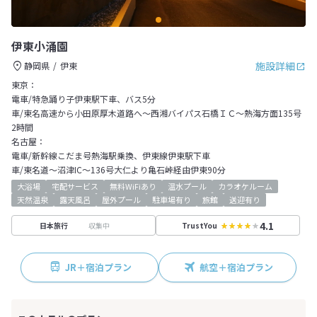
伊東小涌園
施設詳細
静岡県
伊東
東京：
電車/特急踊り子伊東駅下車、バス5分
車/東名高速から小田原厚木道路へ～西湘バイパス石橋ＩＣ～熱海方面135号
2時間
名古屋：
電車/新幹線こだま号熱海駅乗換、伊東線伊東駅下車
車/東名道～沼津IC～136号大仁より亀石峠経由伊東90分
大浴場
宅配サービス
無料WiFiあり
温水プール
カラオケルーム
天然温泉
露天風呂
屋外プール
駐車場有り
旅館
送迎有り
4.1
収集中
日本旅行
TrustYou
JR＋宿泊プラン
航空＋宿泊プラン