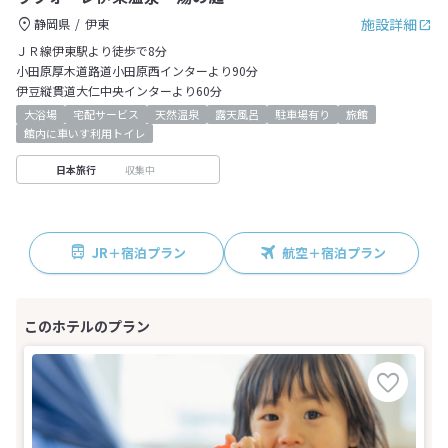
施設詳細
静岡県
伊東
ＪＲ線伊東駅より徒歩で8分
小田原厚木道路道小田原西インターより90分
伊豆縦貫道大仁中央インターより60分
大浴場
宅配サービス
天然温泉
露天風呂
駐車場有り
旅館
館内に車いす利用トイレ
収集中
日本旅行
JR＋宿泊プラン
航空＋宿泊プラン