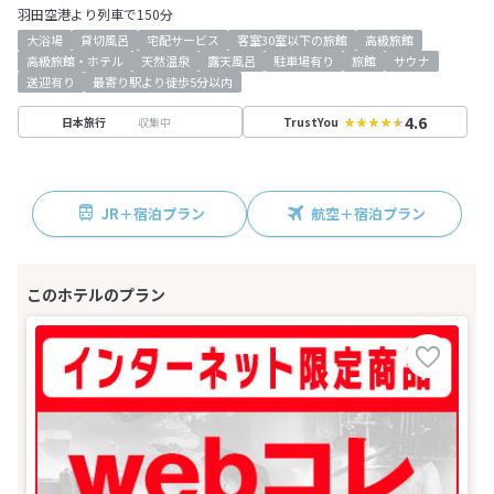
羽田空港より列車で150分
大浴場
貸切風呂
宅配サービス
客室30室以下の旅館
高級旅館
高級旅館・ホテル
天然温泉
露天風呂
駐車場有り
旅館
サウナ
送迎有り
最寄り駅より徒歩5分以内
4.6
収集中
日本旅行
TrustYou
JR＋宿泊プラン
航空＋宿泊プラン