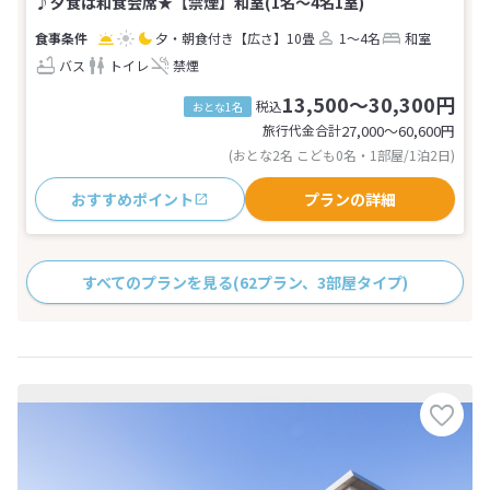
♪夕食は和食会席★【禁煙】和室(1名～4名1室)
夕・朝食付き
【広さ】10畳
1～4名
和室
バス
トイレ
禁煙
13,500～30,300円
税込
おとな1名
旅行代金合計
27,000〜60,600
円
(おとな2名 こども0名・1部屋/1泊2日)
おすすめポイント
プランの詳細
すべてのプランを見る
(62プラン、3部屋タイプ)