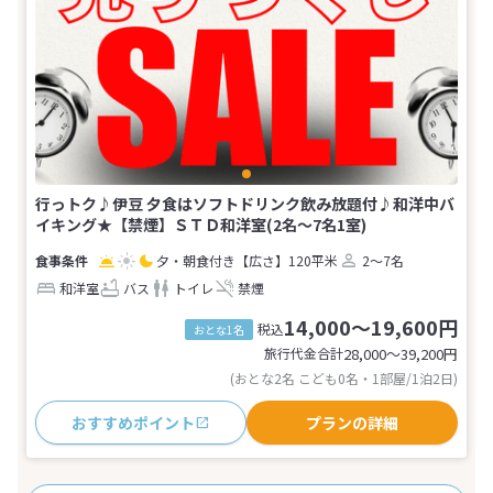
行っトク♪伊豆 夕食はソフトドリンク飲み放題付♪和洋中バ
イキング★【禁煙】ＳＴＤ和洋室(2名～7名1室)
夕・朝食付き
【広さ】120平米
2～7名
和洋室
バス
トイレ
禁煙
14,000～19,600円
税込
おとな1名
旅行代金合計
28,000〜39,200
円
(おとな2名 こども0名・1部屋/1泊2日)
おすすめポイント
プランの詳細