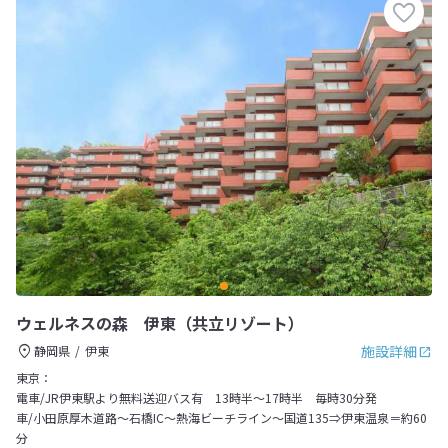
ウェルネスの森 伊東（共立リゾート）
施設詳細
静岡県
伊東
東京：
電車/JR伊東駅より無料送迎バス有 13時半～17時半 毎時30分発
車/小田原厚木道路～石橋IC～熱海ビーチライン～国道135⇒伊東温泉＝約60
分