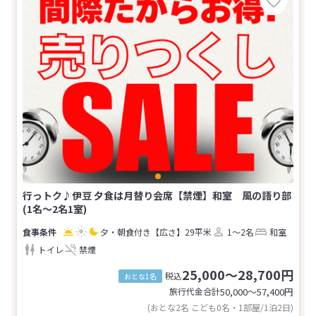
行っトク♪伊豆 夕食は月替り会席【禁煙】和室 風の語り部
(1名～2名1室)
夕・朝食付き
【広さ】29平米
1～2名
和室
トイレ
禁煙
25,000～28,700円
税込
おとな1名
旅行代金合計
50,000〜57,400
円
(おとな2名 こども0名・1部屋/1泊2日)