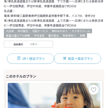
車/東名高速道路または新東名高速道路 下り方面～～沼津ICまたは長泉沼津
IC～伊豆縦貫道、伊豆中央道、修善寺道路経由で約30分
名古屋：
電車/新幹線三島駅乗換伊豆箱根鉄道修善寺駅下車、バス7分、徒歩3分
車/東名高速道路または新東名高速道路 上り方面～～沼津ICまたは長泉沼津
IC～伊豆縦貫道、伊豆中央道、修善寺道路経由で約30分
大浴場
貸切風呂
宅配サービス
無料WiFiあり
カラオケルーム
客室30室以下の旅館
天然温泉
露天風呂
駐車場有り
旅館
収集中
日本旅行
JR＋宿泊プラン
航空＋宿泊プラン