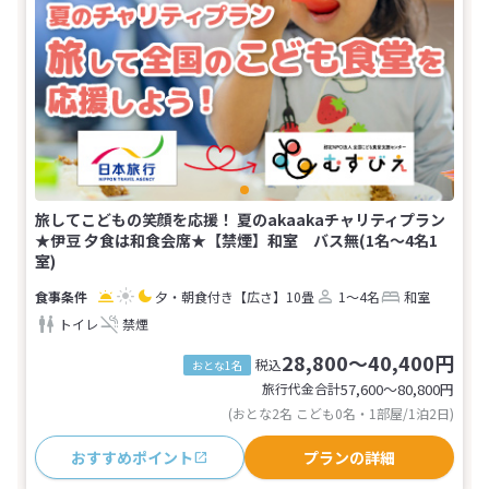
旅してこどもの笑顔を応援！ 夏のakaakaチャリティプラン
★伊豆 夕食は和食会席★【禁煙】和室 バス無(1名～4名1
室)
夕・朝食付き
【広さ】10畳
1～4名
和室
トイレ
禁煙
28,800～40,400円
税込
おとな1名
旅行代金合計
57,600〜80,800
円
(おとな2名 こども0名・1部屋/1泊2日)
おすすめポイント
プランの詳細