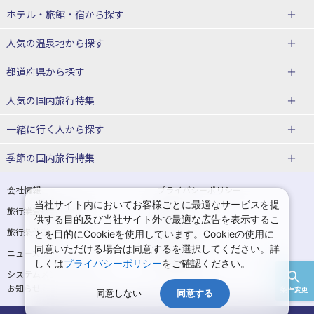
北海道
ホテル・旅館・宿
から探す
東北
北海道ホテル・旅館
人気の温泉地
から探す
青森県
岩手県
北海道
都道府県から探す
宮城県
秋田県
青森県ホテル・旅館
岩手県ホテル・旅館
湯の川温泉(北海道)
定山渓温泉(北海道)
人気の国内旅行特集
山形県
福島県
宮城県ホテル・旅館
秋田県ホテル・旅館
十勝川温泉(北海道)
阿寒湖温泉(北海道)
北海道旅行・ツアー
東京ディズニーリゾート®への旅
ユニバーサル・スタジオ・ジャパ
一緒に行く人
から探す
ンへの旅
関東
山形県ホテル・旅館
福島県ホテル・旅館
洞爺湖温泉(北海道)
川湯温泉(北海道)
東北
一人旅 国内版
家族・子連れ旅行 国内版
季節の国内旅行特集
温泉旅行
日帰り旅行
東京都
神奈川県
層雲峡温泉(北海道)
知床温泉(北海道)
青森旅行・ツアー
岩手旅行・ツアー
カップル・夫婦旅行 国内版
女子旅 国内版
桜・お花見特集
ゴールデンウィーク（GW）の国内
会社情報
プライバシーポリシー
旅行
当社サイト内においてお客様ごとに最適なサービスを提
埼玉県
千葉県
東京都ホテル・旅館
神奈川県ホテル・旅館
東北
旅行業登録票・約款
規約集
宮城旅行・ツアー
秋田旅行・ツアー
卒業旅行・学生旅行 国内版
供する目的及び当社サイト外で最適な広告を表示するこ
夏休み・お盆の国内旅行
7月の国内旅行
旅行条件書
商標について
とを目的にCookieを使用しています。Cookieの使用に
茨城県
栃木県
埼玉県ホテル・旅館
千葉県ホテル・旅館
花巻温泉(岩手)
蔵王温泉(山形)
山形旅行・ツアー
福島旅行・ツアー
同意いただける場合は同意するを選択してください。詳
ニュースリリース
採用情報
8月の国内旅行
9月の国内旅行
しくは
プライバシーポリシー
をご確認ください。
群馬県
茨城県ホテル・旅館
栃木県ホテル・旅館
かみのやま温泉(山形)
鳴子温泉(宮城)
関東
システムメンテナンスの
サイトマップ
10月の国内旅行
11月の国内旅行
お知らせ
条件変更
北陸
群馬県ホテル・旅館
秋保温泉(宮城)
飯坂温泉(福島)
同意しない
同意する
東京旅行・ツアー
神奈川旅行・ツアー
紅葉旅行
クリスマスの国内旅行