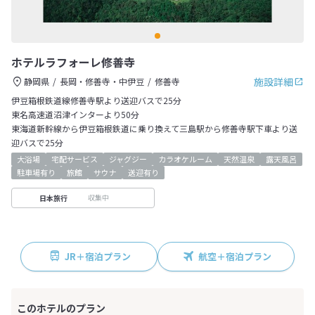
ホテルラフォーレ修善寺
施設詳細
静岡県
長岡・修善寺・中伊豆
修善寺
伊豆箱根鉄道線修善寺駅より送迎バスで25分
東名高速道沼津インターより50分
東海道新幹線から伊豆箱根鉄道に乗り換えて三島駅から修善寺駅下車より送
迎バスで25分
大浴場
宅配サービス
ジャグジー
カラオケルーム
天然温泉
露天風呂
駐車場有り
旅館
サウナ
送迎有り
収集中
日本旅行
JR＋宿泊プラン
航空＋宿泊プラン