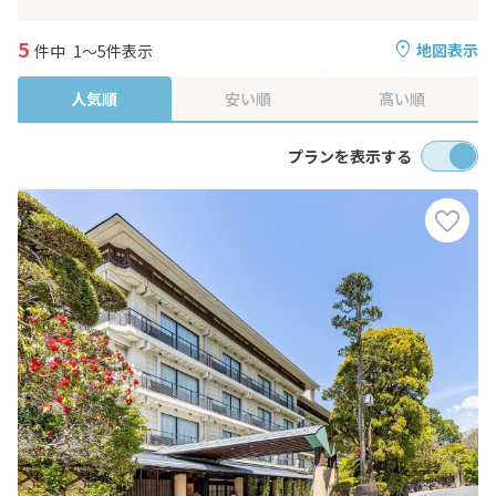
5
地図表示
件中
1～5件表示
人気順
安い順
高い順
プランを表示する