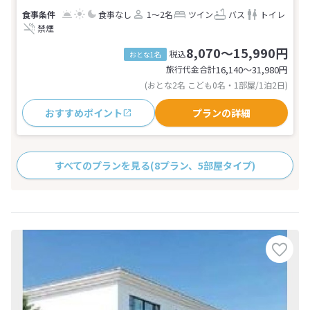
食事なし
1～2名
ツイン
バス
トイレ
禁煙
8,070～15,990円
税込
おとな1名
旅行代金合計
16,140〜31,980
円
(おとな2名 こども0名・1部屋/1泊2日)
おすすめポイント
プランの詳細
すべてのプランを見る
(8プラン、5部屋タイプ)