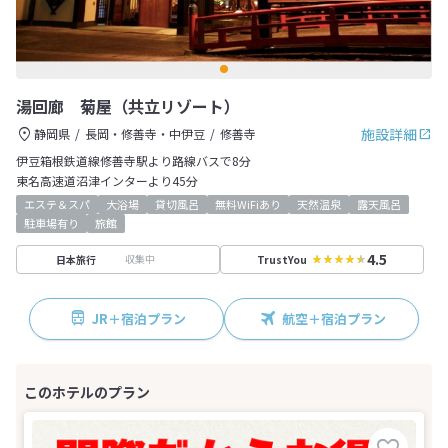
湯回廊 菊屋（共立リゾート）
施設詳細
静岡県
長岡・修善寺・中伊豆
修善寺
伊豆箱根鉄道線修善寺駅より路線バスで8分
東名高速道沼津インターより45分
エステ＆スパ
大浴場
貸切風呂
無料WiFiあり
天然温泉
露天風呂
駐車場有り
旅館
4.5
収集中
日本旅行
TrustYou
JR＋宿泊プラン
航空＋宿泊プラン