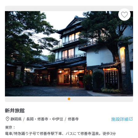
新井旅館
施設詳細
静岡県
長岡・修善寺・中伊豆
修善寺
東京：
電車/特急踊り子号で修善寺駅下車、バスにて修善寺温泉。徒歩3分