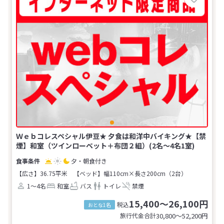
Ｗｅｂコレスペシャル伊豆★ 夕食は和洋中バイキング★【禁
煙】和室（ツインローベット＋布団２組）(2名～4名1室)
夕・朝食付き
【広さ】36.75平米
【ベッド】幅110cm×長さ200cm（2台）
1～4名
和室
バス
トイレ
禁煙
15,400～26,100円
税込
おとな1名
旅行代金合計
30,800〜52,200
円