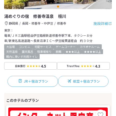
湯めぐりの宿 修善寺温泉 桂川
施設詳細
静岡県
長岡・修善寺・中伊豆
修善寺
東京：
電車/ＪＲ三島駅経由伊豆箱根鉄道修善寺駅下車、タクシー８分
車/新東名高速道路～長泉沼津ＩＣ～伊豆縦貫道経由 約３０分
大浴場
コンビニ
宅配サービス
ゲームコーナー
カラオケルーム
天然温泉
露天風呂
駐車場有り
旅館
★★★以上
★★★★以上
館内に車いす利用トイレ
4.5
4.3
日本旅行
TrustYou
JR＋宿泊プラン
航空＋宿泊プラン