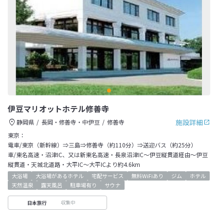
伊豆マリオットホテル修善寺
施設詳細
静岡県
長岡・修善寺・中伊豆
修善寺
東京：
電車/東京（新幹線）⇒三島⇒修善寺（約110分）⇒送迎バス（約25分）
車/東名高速・沼津IC、又は新東名高速・長泉沼津IC～伊豆縦貫道経由～伊豆
縦貫道・天城北道路・大平IC～大平ICより約4.6km
大浴場
大浴場があるホテル
宅配サービス
無料WiFiあり
ジム
ホテル
天然温泉
露天風呂
駐車場有り
サウナ
収集中
日本旅行