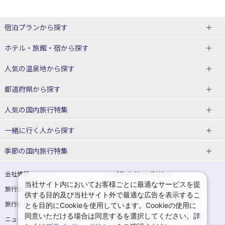
宿泊プランから探す
北海道
ホテル・旅館・宿
から探す
東北
北海道ホテル・旅館
人気の温泉地
から探す
青森県
岩手県
北海道
都道府県から探す
宮城県
秋田県
青森県ホテル・旅館
岩手県ホテル・旅館
湯の川温泉(北海道)
定山渓温泉(北海道)
人気の国内旅行特集
山形県
福島県
宮城県ホテル・旅館
秋田県ホテル・旅館
十勝川温泉(北海道)
阿寒湖温泉(北海道)
北海道旅行・ツアー
東京ディズニーリゾート®への旅
ユニバーサル・スタジオ・ジャパ
一緒に行く人
から探す
ンへの旅
関東
山形県ホテル・旅館
福島県ホテル・旅館
洞爺湖温泉(北海道)
川湯温泉(北海道)
東北
一人旅 国内版
家族・子連れ旅行 国内版
季節の国内旅行特集
温泉旅行
日帰り旅行
東京都
神奈川県
層雲峡温泉(北海道)
知床温泉(北海道)
青森旅行・ツアー
岩手旅行・ツアー
カップル・夫婦旅行 国内版
女子旅 国内版
桜・お花見特集
ゴールデンウィーク（GW）の国内
会社情報
プライバシーポリシー
旅行
当社サイト内においてお客様ごとに最適なサービスを提
埼玉県
千葉県
東京都ホテル・旅館
神奈川県ホテル・旅館
東北
旅行業登録票・約款
規約集
宮城旅行・ツアー
秋田旅行・ツアー
卒業旅行・学生旅行 国内版
供する目的及び当社サイト外で最適な広告を表示するこ
夏休み・お盆の国内旅行
7月の国内旅行
旅行条件書
商標について
とを目的にCookieを使用しています。Cookieの使用に
茨城県
栃木県
埼玉県ホテル・旅館
千葉県ホテル・旅館
花巻温泉(岩手)
蔵王温泉(山形)
山形旅行・ツアー
福島旅行・ツアー
同意いただける場合は同意するを選択してください。詳
ニュースリリース
採用情報
8月の国内旅行
9月の国内旅行