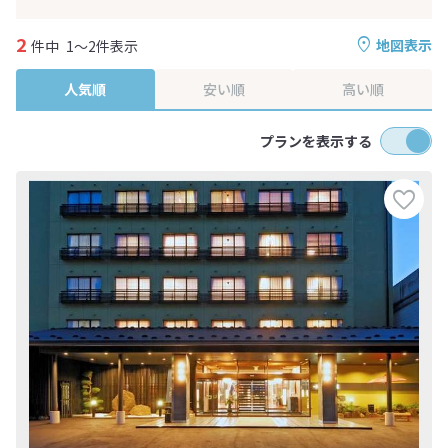
2
地図表示
件中
1～2件表示
人気順
安い順
高い順
プランを表示する