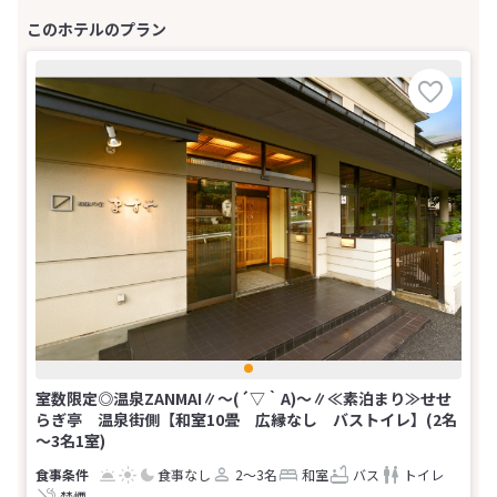
室数限定◎温泉ZANMAI∥～(´▽｀A)～∥≪素泊まり≫せせ
らぎ亭 温泉街側【和室10畳 広縁なし バストイレ】(2名
～3名1室)
食事なし
2～3名
和室
バス
トイレ
禁煙