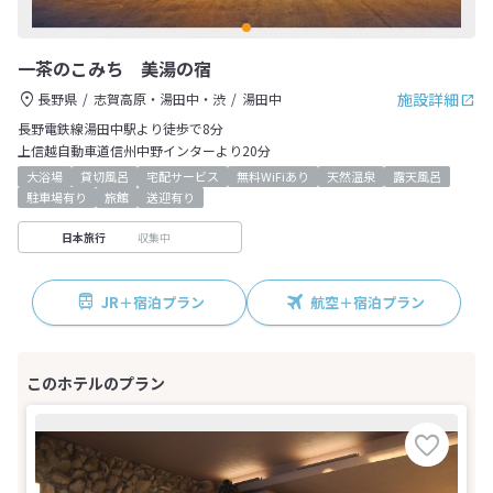
一茶のこみち 美湯の宿
施設詳細
長野県
志賀高原・湯田中・渋
湯田中
長野電鉄線湯田中駅より徒歩で8分
上信越自動車道信州中野インターより20分
大浴場
貸切風呂
宅配サービス
無料WiFiあり
天然温泉
露天風呂
駐車場有り
旅館
送迎有り
収集中
日本旅行
JR＋宿泊プラン
航空＋宿泊プラン