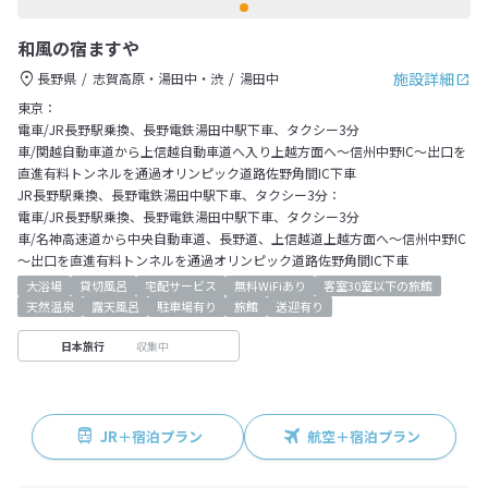
和風の宿ますや
施設詳細
長野県
志賀高原・湯田中・渋
湯田中
東京：
電車/JR長野駅乗換、長野電鉄湯田中駅下車、タクシー3分
車/関越自動車道から上信越自動車道へ入り上越方面へ～信州中野IC～出口を
直進有料トンネルを通過オリンピック道路佐野角間IC下車
JR長野駅乗換、長野電鉄湯田中駅下車、タクシー3分：
電車/JR長野駅乗換、長野電鉄湯田中駅下車、タクシー3分
車/名神高速道から中央自動車道、長野道、上信越道上越方面へ～信州中野IC
～出口を直進有料トンネルを通過オリンピック道路佐野角間IC下車
大浴場
貸切風呂
宅配サービス
無料WiFiあり
客室30室以下の旅館
天然温泉
露天風呂
駐車場有り
旅館
送迎有り
収集中
日本旅行
JR＋宿泊プラン
航空＋宿泊プラン