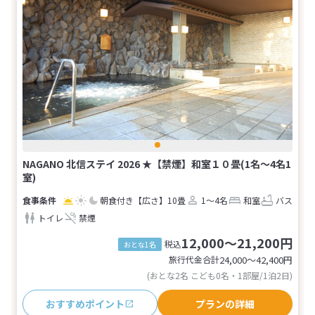
NAGANO 北信ステイ 2026 ★【禁煙】和室１０畳(1名～4名1
室)
朝食付き
【広さ】10畳
1～4名
和室
バス
トイレ
禁煙
12,000～21,200円
税込
おとな1名
旅行代金合計
24,000〜42,400
円
(おとな2名 こども0名・1部屋/1泊2日)
おすすめポイント
プランの詳細