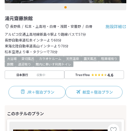
湯元齋藤旅館
施設詳細
長野県
松本・上高地・白骨・浅間・安曇野
白骨
アルピコ交通上高地線新島々駅より路線バスで57分
長野自動車道松本インターより60分
東海北陸自動車道高山インターより70分
松本空港より車・タクシーで70分
大浴場
貸切風呂
カラオケルーム
天然温泉
露天風呂
駐車場有り
旅館
送迎有り
館内に車いす利用トイレ
4.6
収集中
日本旅行
TrustYou
JR＋宿泊プラン
航空＋宿泊プラン