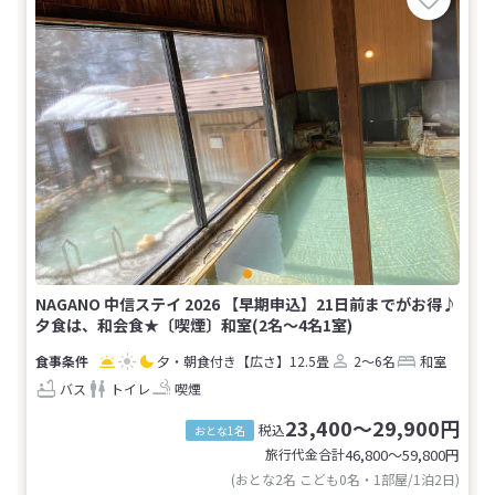
NAGANO 中信ステイ 2026 【早期申込】21日前までがお得♪
夕食は、和会食★〔喫煙〕和室(2名～4名1室)
夕・朝食付き
【広さ】12.5畳
2～6名
和室
バス
トイレ
喫煙
23,400～29,900円
税込
おとな1名
旅行代金合計
46,800〜59,800
円
(おとな2名 こども0名・1部屋/1泊2日)