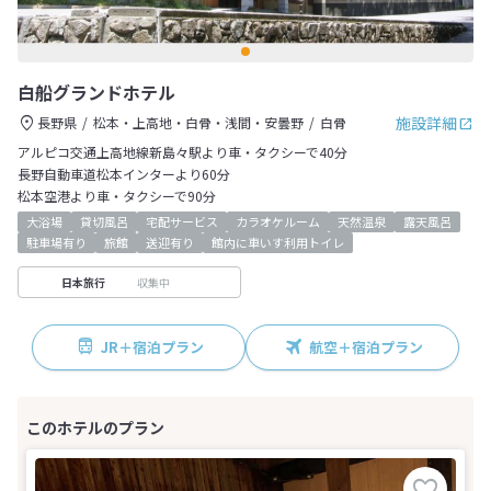
白船グランドホテル
施設詳細
長野県
松本・上高地・白骨・浅間・安曇野
白骨
アルピコ交通上高地線新島々駅より車・タクシーで40分
長野自動車道松本インターより60分
松本空港より車・タクシーで90分
大浴場
貸切風呂
宅配サービス
カラオケルーム
天然温泉
露天風呂
駐車場有り
旅館
送迎有り
館内に車いす利用トイレ
収集中
日本旅行
JR＋宿泊プラン
航空＋宿泊プラン