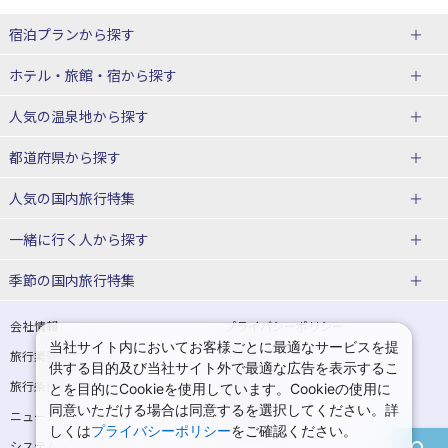
宿泊プランから探す
北海道
ホテル・旅館・宿
から探す
東北
北海道ホテル・旅館
人気の温泉地
から探す
青森県
岩手県
北海道
都道府県から探す
宮城県
秋田県
青森県ホテル・旅館
岩手県ホテル・旅館
湯の川温泉(北海道)
定山渓温泉(北海道)
人気の国内旅行特集
山形県
福島県
宮城県ホテル・旅館
秋田県ホテル・旅館
十勝川温泉(北海道)
阿寒湖温泉(北海道)
北海道旅行・ツアー
東京ディズニーリゾート®への旅
ユニバーサル・スタジオ・ジャパ
一緒に行く人
から探す
ンへの旅
関東
山形県ホテル・旅館
福島県ホテル・旅館
洞爺湖温泉(北海道)
川湯温泉(北海道)
東北
一人旅 国内版
家族・子連れ旅行 国内版
季節の国内旅行特集
温泉旅行
日帰り旅行
東京都
神奈川県
層雲峡温泉(北海道)
知床温泉(北海道)
青森旅行・ツアー
岩手旅行・ツアー
カップル・夫婦旅行 国内版
女子旅 国内版
桜・お花見特集
ゴールデンウィーク（GW）の国内
会社情報
プライバシーポリシー
旅行
当社サイト内においてお客様ごとに最適なサービスを提
埼玉県
千葉県
東京都ホテル・旅館
神奈川県ホテル・旅館
東北
旅行業登録票・約款
規約集
宮城旅行・ツアー
秋田旅行・ツアー
卒業旅行・学生旅行 国内版
供する目的及び当社サイト外で最適な広告を表示するこ
夏休み・お盆の国内旅行
7月の国内旅行
旅行条件書
商標について
とを目的にCookieを使用しています。Cookieの使用に
茨城県
栃木県
埼玉県ホテル・旅館
千葉県ホテル・旅館
花巻温泉(岩手)
蔵王温泉(山形)
山形旅行・ツアー
福島旅行・ツアー
同意いただける場合は同意するを選択してください。詳
ニュースリリース
採用情報
8月の国内旅行
9月の国内旅行
しくは
プライバシーポリシー
をご確認ください。
群馬県
茨城県ホテル・旅館
栃木県ホテル・旅館
かみのやま温泉(山形)
鳴子温泉(宮城)
関東
システムメンテナンスの
サイトマップ