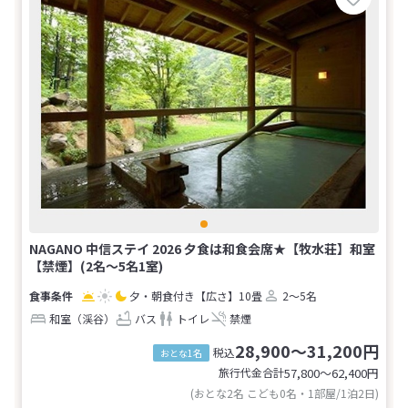
NAGANO 中信ステイ 2026 夕食は和食会席★【牧水荘】和室
【禁煙】(2名～5名1室)
夕・朝食付き
【広さ】10畳
2～5名
和室（渓谷）
バス
トイレ
禁煙
28,900～31,200円
税込
おとな1名
旅行代金合計
57,800〜62,400
円
(おとな2名 こども0名・1部屋/1泊2日)