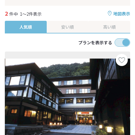
2
地図表示
件中
1～2件表示
人気順
安い順
高い順
プランを表示する