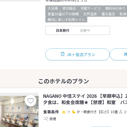
大浴場
貸切風呂
宅配サービス
無料WiFiあり
客室30室以下の旅館
天然温泉
露天風呂
駐車
館内に車いす利用トイレ
日本旅行
収集中
JR＋宿泊プラン
NAGANO 中信ステイ 2026 【早期申込
夕食は、和食会席膳★【禁煙】和室 バス無
夕・朝食付き
【広さ】10畳
1
禁煙