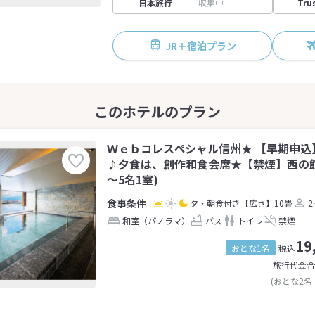
日本旅行
収集中
Tru
JR＋宿泊プラン
Ｗｅｂコレスペシャル信州★ 【早期申込
♪夕食は、創作和食会席★【禁煙】西の館
～5名1室)
夕・朝食付き
【広さ】10畳
2
和室（パノラマ）
バス
トイレ
禁煙
19
おとな1名
税込
旅行代金合
(おとな2名