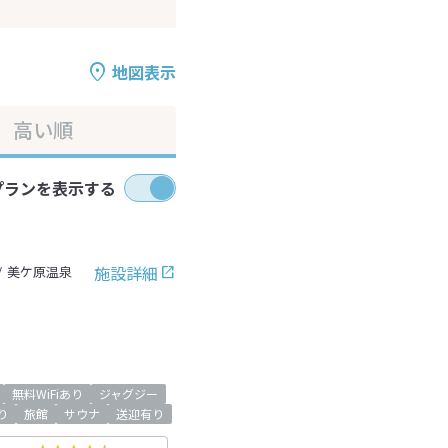
地図表示
高い順
プランを表示する
施設詳細
美ケ原温泉
無料WiFiあり
ジャグジー
り
旅館
サウナ
送迎有り