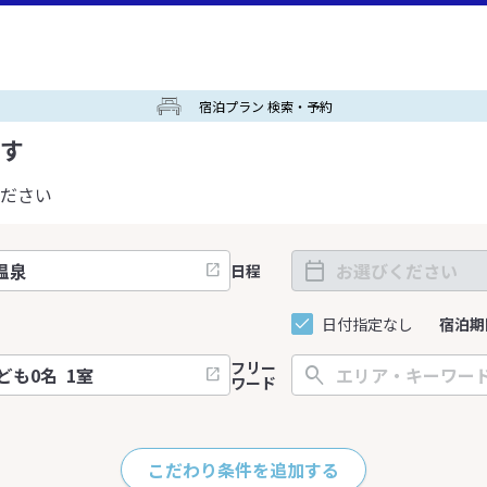
宿泊プラン 検索・予約
す
ださい
日程
日付指定なし
宿泊期
フリー
ワード
こだわり条件を追加する