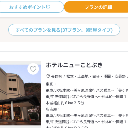
おすすめポイント
プランの詳細
すべてのプランを見る
(37プラン、9部屋タイプ)
ホテルニューことぶき
長野県
松本・上高地・白骨・浅間・安曇野
東京：
電車/JR松本駅～美ヶ原温泉行バス乗車～「美ヶ
車/中央道岡谷JCTから長野道へ～松本IC～国道
本城経由約６km２５分
名古屋：
電車/JR松本駅～美ヶ原温泉行バス乗車～「美ヶ
車/中央道岡谷JCTから長野道へ～松本IC～国道
本城経由約６km約２５分