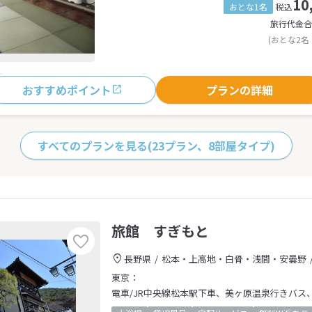
10
おとな1名
税込
旅行代金合
(おとな2名
おすすめポイント
プランの詳細
すべてのプランを見る
(23プラン、8部屋タイプ)
旅館 すぎもと
長野県
松本・上高地・白骨・浅間・安曇野
東京：
電車/JR中央線松本駅下車、美ヶ原温泉行きバス