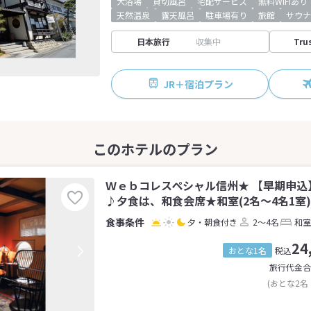
大浴場
貸切風呂
宅配サービス
無料WiFiあり
天然温泉
露天風呂
駐車場有り
旅館
サウナ
日本旅行
収集中
Tru
JR＋宿泊プラン
Ｗｅｂコレスペシャル信州★ 【早期申込
♪夕食は、和食会席★和室(2名～4名1室)
夕・朝食付き
2～4名
和室
24
おとな1名
税込
旅行代金合
(おとな2名