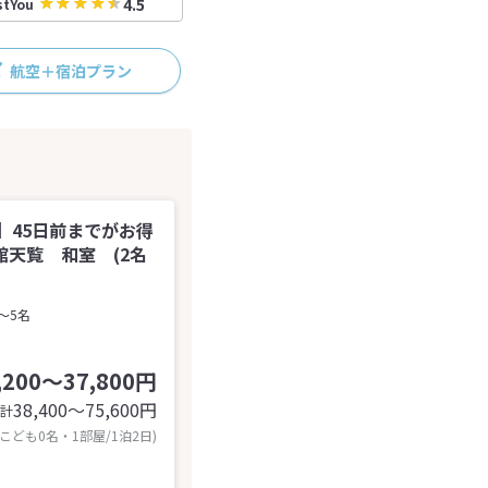
4.5
stYou
航空＋宿泊プラン
】45日前までがお得
天覧 和室 (2名
～5名
,200～37,800円
38,400〜75,600
円
計
 こども0名・1部屋/1泊2日)