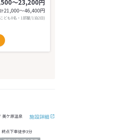
,500～23,200円
21,000〜46,400
円
計
 こども0名・1部屋/1泊2日)
施設詳細
美ケ原温泉
、終点下車徒歩3分