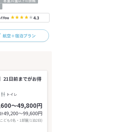
客室30室以下の旅館
4.3
stYou
航空＋宿泊プラン
】21日前までがお得
トイレ
,600～49,800円
49,200〜99,600
円
計
 こども0名・1部屋/1泊2日)