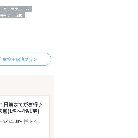
カラオケルーム
場有り
旅館
航空＋宿泊プラン
】21日前までがお得♪
(1名～4名1室)
～5名
和室
トイレ