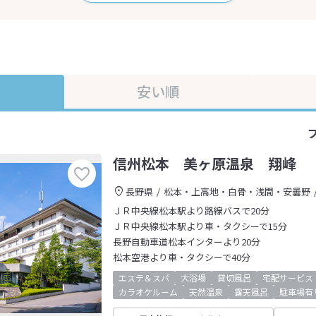
安い順
信州松本 美ヶ原温泉 翔峰
長野県
松本・上高地・白骨・浅間・安曇野
ＪＲ中央線松本駅より路線バスで20分
ＪＲ中央線松本駅より車・タクシーで15分
長野自動車道松本インターより20分
松本空港より車・タクシーで40分
エステ＆スパ
大浴場
貸切風呂
宅配サービス
カラオケルーム
天然温泉
露天風呂
駐車場有