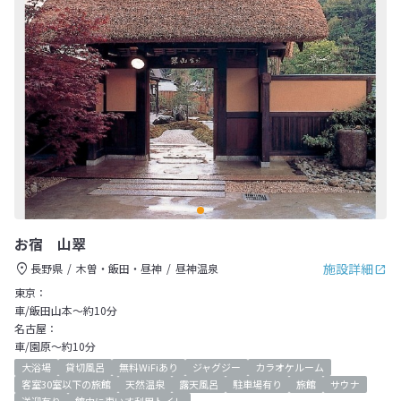
お宿 山翠
施設詳細
長野県
木曽・飯田・昼神
昼神温泉
東京：
車/飯田山本～約10分
名古屋：
車/園原～約10分
大浴場
貸切風呂
無料WiFiあり
ジャグジー
カラオケルーム
客室30室以下の旅館
天然温泉
露天風呂
駐車場有り
旅館
サウナ