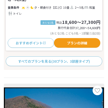
夕・朝食付き
【広さ】10畳
2～5名
和室
トイレ
18,600～27,300円
税込
おとな1名
旅行代金合計
37,200〜54,600
円
(おとな2名 こども0名・1部屋/1泊2日)
おすすめポイント
プランの詳細
すべてのプランを見る
(30プラン、3部屋タイプ)