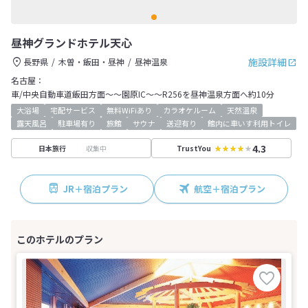
昼神グランドホテル天心
施設詳細
長野県
木曽・飯田・昼神
昼神温泉
名古屋：
車/中央自動車道飯田方面～～園原IC～～R256を昼神温泉方面へ約10分
大浴場
宅配サービス
無料WiFiあり
カラオケルーム
天然温泉
露天風呂
駐車場有り
旅館
サウナ
送迎有り
館内に車いす利用トイレ
4.3
収集中
日本旅行
TrustYou
JR＋宿泊プラン
航空＋宿泊プラン