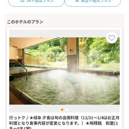
JR＋宿泊プラン
航空＋宿泊プラン
行っトク♪★岐阜 夕食は旬の会席料理（12/31～1/4はお正月
料理となり食事内容が変更となります。）★飛翔館 和室(2
名～5名1室)