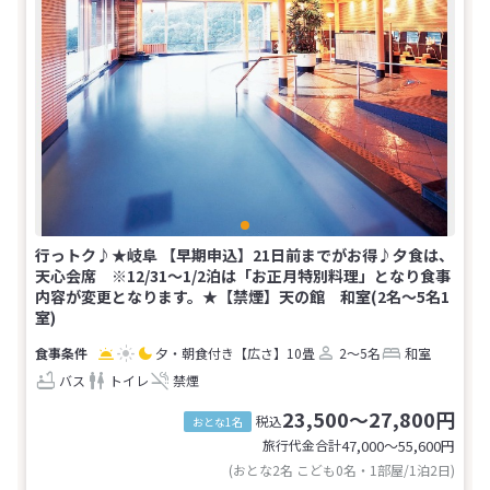
行っトク♪★岐阜 【早期申込】21日前までがお得♪夕食は、
天心会席 ※12/31～1/2泊は「お正月特別料理」となり食事
内容が変更となります。★【禁煙】天の館 和室(2名～5名1
室)
夕・朝食付き
【広さ】10畳
2～5名
和室
バス
トイレ
禁煙
23,500～27,800円
税込
おとな1名
旅行代金合計
47,000〜55,600
円
(おとな2名 こども0名・1部屋/1泊2日)