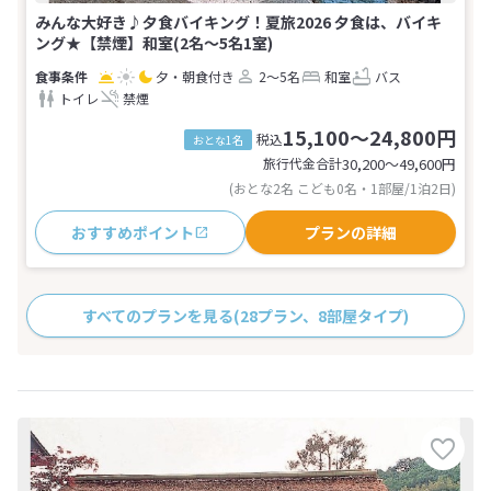
みんな大好き♪夕食バイキング！夏旅2026 夕食は、バイキ
ング★【禁煙】和室(2名～5名1室)
夕・朝食付き
2～5名
和室
バス
トイレ
禁煙
15,100～24,800円
税込
おとな1名
旅行代金合計
30,200〜49,600
円
(おとな2名 こども0名・1部屋/1泊2日)
おすすめポイント
プランの詳細
すべてのプランを見る
(28プラン、8部屋タイプ)