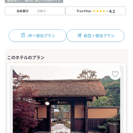
送迎有り
館内に車いす利用トイレ
4.2
収集中
日本旅行
TrustYou
JR＋宿泊プラン
航空＋宿泊プラン