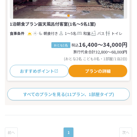
1泊朝食プラン露天風呂付客室(1名～5名1室)
朝食付き
1～5名
和室
バス
トイレ
16,400～34,000円
税込
おとな1名
旅行代金合計
32,800〜68,000
円
(おとな2名 こども0名・1部屋/1泊2日)
おすすめポイント
プランの詳細
すべてのプランを見る
(11プラン、1部屋タイプ)
1