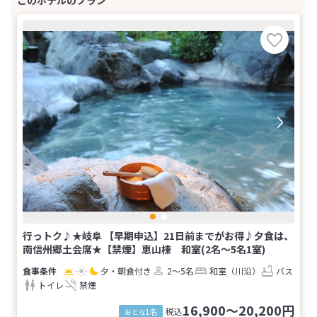
行っトク♪★岐阜 【早期申込】21日前までがお得♪夕食は、
南信州郷土会席★【禁煙】恵山棟 和室(2名～5名1室)
夕・朝食付き
2～5名
和室（川沿）
バス
トイレ
禁煙
16,900～20,200円
税込
おとな1名