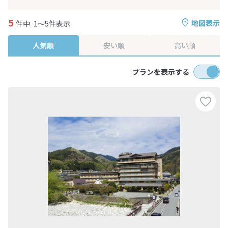
5
地図表示
件中
1～5件表示
人気順
安い順
高い順
プランを表示する