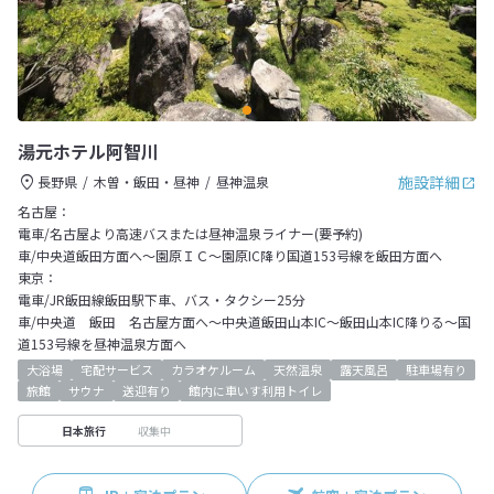
湯元ホテル阿智川
施設詳細
長野県
木曽・飯田・昼神
昼神温泉
名古屋：
電車/名古屋より高速バスまたは昼神温泉ライナー(要予約)
車/中央道飯田方面へ～園原ＩＣ～園原IC降り国道153号線を飯田方面へ
東京：
電車/JR飯田線飯田駅下車、バス・タクシー25分
車/中央道 飯田 名古屋方面へ～中央道飯田山本IC～飯田山本IC降りる～国
道153号線を昼神温泉方面へ
大浴場
宅配サービス
カラオケルーム
天然温泉
露天風呂
駐車場有り
旅館
サウナ
送迎有り
館内に車いす利用トイレ
収集中
日本旅行