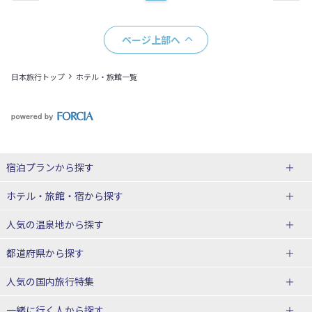
ページ上部へ
日本旅行トップ
ホテル・旅館一覧
宿泊プランから探す
北海道
ホテル・旅館・宿
から探す
東北
北海道ホテル・旅館
人気の温泉地
から探す
青森県
岩手県
北海道
都道府県から探す
宮城県
秋田県
青森県ホテル・旅館
岩手県ホテル・旅館
湯の川温泉(北海道)
定山渓温泉(北海道)
人気の国内旅行特集
山形県
福島県
宮城県ホテル・旅館
秋田県ホテル・旅館
十勝川温泉(北海道)
阿寒湖温泉(北海道)
北海道旅行・ツアー
東京ディズニーリゾート®への旅
ユニバーサル・スタジオ・ジャパ
一緒に行く人
から探す