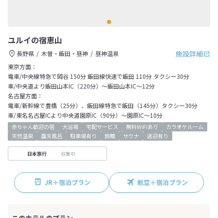
ユルイの宿恵山
施設詳細
長野県
木曽・飯田・昼神
昼神温泉
東京方面：
電車/中央線特急で岡谷 150分 飯田線快速で飯田 110分 タクシー30分
車/中央道より飯田山本IC（220分）～飯田山本IC～12分
名古屋方面：
電車/新幹線で豊橋（25分）、飯田線特急で飯田（145分）タクシー30分
車/東名名古屋ICより中央道園原IC（90分）～園原IC～10分
赤ちゃん歓迎の宿
大浴場
宅配サービス
無料WiFiあり
カラオケルーム
天然温泉
露天風呂
駐車場有り
旅館
サウナ
送迎有り
収集中
日本旅行
JR＋宿泊プラン
航空＋宿泊プラン