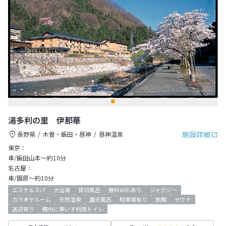
湯多利の里 伊那華
施設詳細
長野県
木曽・飯田・昼神
昼神温泉
東京：
車/飯田山本～約10分
名古屋：
車/園原～約10分
エステ＆スパ
大浴場
貸切風呂
無料WiFiあり
ジャグジー
カラオケルーム
天然温泉
露天風呂
駐車場有り
旅館
サウナ
送迎有り
館内に車いす利用トイレ