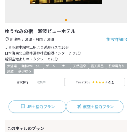
ゆうなみの宿 瀬波ビューホテル
施設詳細
新潟県
瀬波・月岡
瀬波
ＪＲ羽越本線村上駅より送迎バスで10分
日本海東北自動車道神林岩船港インターより8分
新潟空港より車・タクシーで70分
大浴場
無料WiFiあり
ゲームコーナー
天然温泉
露天風呂
駐車場有り
旅館
送迎有り
4.1
収集中
日本旅行
TrustYou
JR＋宿泊プラン
航空＋宿泊プラン