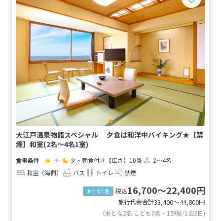
大江戸温泉物語スペシャル 夕食は和洋中バイキング★【禁
煙】和室(2名～4名1室)
夕・朝食付き
【広さ】10畳
2～4名
和室（海側）
バス
トイレ
禁煙
16,700～22,400円
税込
おとな1名
旅行代金合計
33,400〜44,800
円
(おとな2名 こども0名・1部屋/1泊2日)