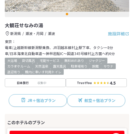
大観荘せなみの湯
施設詳細
新潟県
瀬波・月岡
瀬波
東京：
電車/上越新幹線新潟駅乗換、JR羽越本線村上駅下車、タクシー8分
車/日本海東北自動車道～神林岩船IC～国道345号線村上方面へ約6分
大浴場
貸切風呂
宅配サービス
無料WiFiあり
ジャグジー
カラオケルーム
天然温泉
露天風呂
駐車場有り
旅館
サウナ
送迎有り
館内に車いす利用トイレ
4.5
収集中
日本旅行
TrustYou
JR＋宿泊プラン
航空＋宿泊プラン