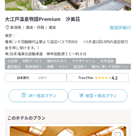
大江戸温泉物語Premium 汐美荘
施設詳細
新潟県
瀬波・月岡
瀬波
東京：
電車/ＪＲ羽越線村上駅より送迎バスで約8分 （※片道1回10円の送迎協力
金を申し受けます。）
車/日本海東北自動車道 神林岩船港ＩＣ～約８分
大浴場
宅配サービス
無料WiFiあり
カラオケルーム
天然温泉
露天風呂
駐車場有り
旅館
サウナ
送迎有り
館内に車いす利用トイレ
4.2
収集中
日本旅行
TrustYou
JR＋宿泊プラン
航空＋宿泊プラン