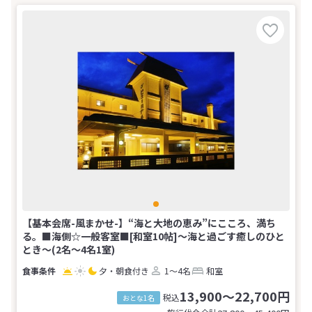
【基本会席-風まかせ-】“海と大地の恵み”にこころ、満ち
る。■海側☆一般客室■[和室10帖]～海と過ごす癒しのひと
とき～(2名～4名1室)
夕・朝食付き
1～4名
和室
13,900～22,700円
税込
おとな1名