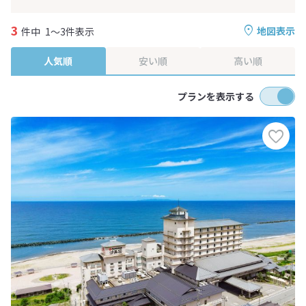
3
地図表示
件中
1～3件表示
人気順
安い順
高い順
プランを表示する