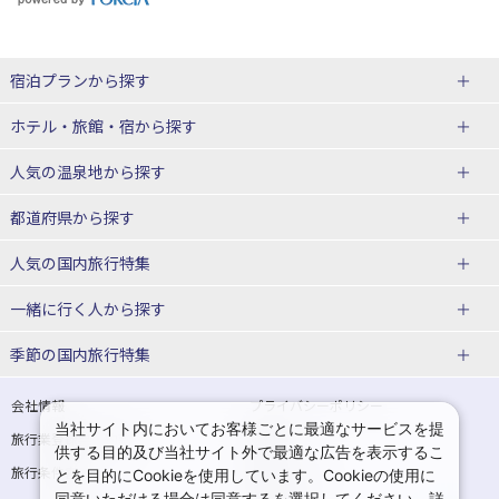
宿泊プランから探す
北海道
ホテル・旅館・宿
から探す
東北
北海道ホテル・旅館
人気の温泉地
から探す
青森県
岩手県
北海道
都道府県から探す
宮城県
秋田県
青森県ホテル・旅館
岩手県ホテル・旅館
湯の川温泉(北海道)
定山渓温泉(北海道)
人気の国内旅行特集
山形県
福島県
宮城県ホテル・旅館
秋田県ホテル・旅館
十勝川温泉(北海道)
阿寒湖温泉(北海道)
北海道旅行・ツアー
東京ディズニーリゾート®への旅
ユニバーサル・スタジオ・ジャパ
一緒に行く人
から探す
ンへの旅
関東
山形県ホテル・旅館
福島県ホテル・旅館
洞爺湖温泉(北海道)
川湯温泉(北海道)
東北
一人旅 国内版
家族・子連れ旅行 国内版
季節の国内旅行特集
温泉旅行
日帰り旅行
東京都
神奈川県
層雲峡温泉(北海道)
知床温泉(北海道)
青森旅行・ツアー
岩手旅行・ツアー
カップル・夫婦旅行 国内版
女子旅 国内版
桜・お花見特集
ゴールデンウィーク（GW）の国内
会社情報
プライバシーポリシー
旅行
当社サイト内においてお客様ごとに最適なサービスを提
埼玉県
千葉県
東京都ホテル・旅館
神奈川県ホテル・旅館
東北
旅行業登録票・約款
規約集
宮城旅行・ツアー
秋田旅行・ツアー
卒業旅行・学生旅行 国内版
供する目的及び当社サイト外で最適な広告を表示するこ
夏休み・お盆の国内旅行
7月の国内旅行
旅行条件書
商標について
とを目的にCookieを使用しています。Cookieの使用に
茨城県
栃木県
埼玉県ホテル・旅館
千葉県ホテル・旅館
花巻温泉(岩手)
蔵王温泉(山形)
山形旅行・ツアー
福島旅行・ツアー
同意いただける場合は同意するを選択してください。詳