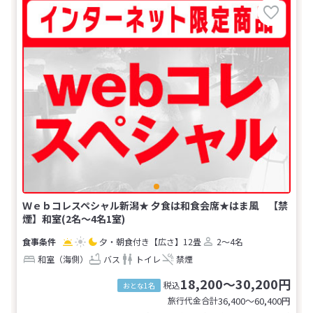
Ｗｅｂコレスペシャル新潟★ 夕食は和食会席★はま風 【禁
煙】和室(2名～4名1室)
夕・朝食付き
【広さ】12畳
2～4名
和室（海側）
バス
トイレ
禁煙
18,200～30,200円
税込
おとな1名
旅行代金合計
36,400〜60,400
円