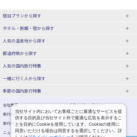
宿泊プランから探す
北海道
ホテル・旅館・宿
から探す
東北
北海道ホテル・旅館
人気の温泉地
から探す
青森県
岩手県
北海道
都道府県から探す
宮城県
秋田県
青森県ホテル・旅館
岩手県ホテル・旅館
湯の川温泉(北海道)
定山渓温泉(北海道)
人気の国内旅行特集
山形県
福島県
宮城県ホテル・旅館
秋田県ホテル・旅館
十勝川温泉(北海道)
阿寒湖温泉(北海道)
北海道旅行・ツアー
東京ディズニーリゾート®への旅
ユニバーサル・スタジオ・ジャパ
一緒に行く人
から探す
ンへの旅
関東
山形県ホテル・旅館
福島県ホテル・旅館
洞爺湖温泉(北海道)
川湯温泉(北海道)
東北
一人旅 国内版
家族・子連れ旅行 国内版
季節の国内旅行特集
温泉旅行
日帰り旅行
東京都
神奈川県
層雲峡温泉(北海道)
知床温泉(北海道)
青森旅行・ツアー
岩手旅行・ツアー
カップル・夫婦旅行 国内版
女子旅 国内版
桜・お花見特集
ゴールデンウィーク（GW）の国内
会社情報
プライバシーポリシー
旅行
当社サイト内においてお客様ごとに最適なサービスを提
埼玉県
千葉県
東京都ホテル・旅館
神奈川県ホテル・旅館
東北
旅行業登録票・約款
規約集
宮城旅行・ツアー
秋田旅行・ツアー
卒業旅行・学生旅行 国内版
供する目的及び当社サイト外で最適な広告を表示するこ
夏休み・お盆の国内旅行
7月の国内旅行
旅行条件書
商標について
とを目的にCookieを使用しています。Cookieの使用に
茨城県
栃木県
埼玉県ホテル・旅館
千葉県ホテル・旅館
花巻温泉(岩手)
蔵王温泉(山形)
山形旅行・ツアー
福島旅行・ツアー
同意いただける場合は同意するを選択してください。詳
ニュースリリース
採用情報
8月の国内旅行
9月の国内旅行
しくは
プライバシーポリシー
をご確認ください。