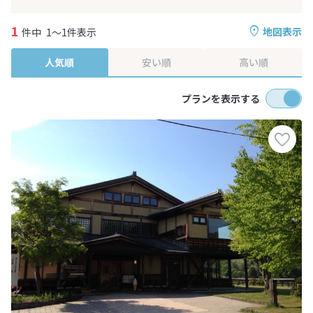
1
地図表示
件中
1～1件表示
人気順
安い順
高い順
プランを表示する