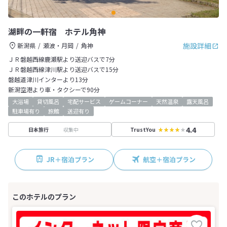
湖畔の一軒宿 ホテル角神
施設詳細
新潟県
瀬波・月岡
角神
ＪＲ磐越西線鹿瀬駅より送迎バスで7分
ＪＲ磐越西線津川駅より送迎バスで15分
磐越道津川インターより13分
新潟空港より車・タクシーで90分
大浴場
貸切風呂
宅配サービス
ゲームコーナー
天然温泉
露天風呂
駐車場有り
旅館
送迎有り
4.4
収集中
日本旅行
TrustYou
JR＋宿泊プラン
航空＋宿泊プラン