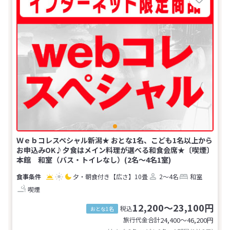
Ｗｅｂコレスペシャル新潟★ おとな1名、こども1名以上から
お申込みOK♪夕食はメイン料理が選べる和食会席★〔喫煙〕
本館 和室（バス・トイレなし）(2名～4名1室)
夕・朝食付き
【広さ】10畳
2～4名
和室
喫煙
12,200～23,100円
税込
おとな1名
旅行代金合計
24,400〜46,200
円