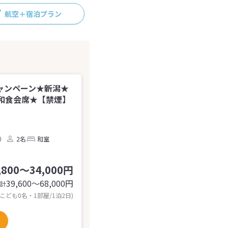
航空＋宿泊プラン
ャンペーン★新潟★
和食会席★【禁煙】
台）
2名
和室
,800～34,000円
39,600〜68,000
円
計
 こども0名・1部屋/1泊2日)