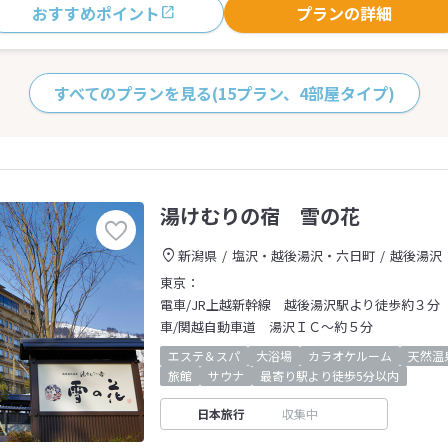
おすすめポイント
プランの詳細
すべてのプランを見る
(15プラン、4部屋タイプ)
湯けむりの宿 雪の花
新潟県
塩沢・越後湯沢・六日町
越後湯沢
東京：
電車/JR上越新幹線 越後湯沢駅より徒歩約３分
車/関越自動車道 湯沢ＩＣ～約５分
エステ＆スパ
大浴場
カラオケルーム
天然温
旅館
サウナ
最寄り駅より徒歩5分以内
日本旅行
収集中