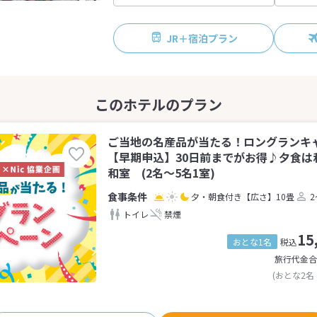
JR＋宿泊プラン
ご当地の名産品が当たる！ロングランキ
【早期申込】30日前までがお得♪夕食は
和室 (2名～5名1室)
夕・朝食付き
【広さ】10畳
2
トイレ
禁煙
15
おとな1名
税込
旅行代金合
(おとな2名