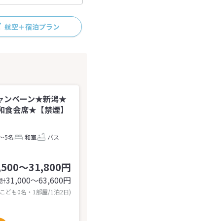
航空＋宿泊プラン
ャンペーン★新潟★
和食会席★【禁煙】
～5名
和室
バス
,500～31,800円
31,000〜63,600
円
計
 こども0名・1部屋/1泊2日)