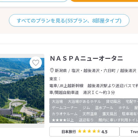
すべてのプランを見る
(55プラン、8部屋タイプ)
ＮＡＳＰＡニューオータニ
新潟県
塩沢・越後湯沢・六日町
越後湯沢
東京：
電車/JR上越新幹線 越後湯沢駅より送迎バスで
車/関越自動車道 湯沢ＩＣ～約３分
大浴場
大浴場があるホテル
貸切風呂
宅配サ
ゲームコーナー
ジム
温水プール
ホテル
屋
カラオケルーム
天然温泉
露天風呂
駐車場有
★★★★以上
送迎有り
館内に車いす利用トイ
4.5
日本旅行
Tru