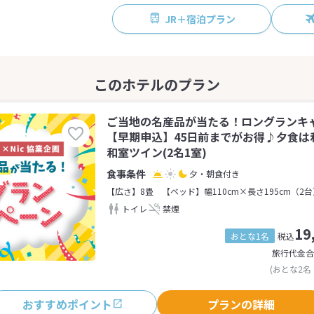
JR＋宿泊プラン
ご当地の名産品が当たる！ロングランキ
【早期申込】45日前までがお得♪夕食は
和室ツイン(2名1室)
夕・朝食付き
【広さ】8畳
【ベッド】幅110cm×長さ195cm（2
トイレ
禁煙
19
おとな1名
税込
旅行代金合
(おとな2名
おすすめポイント
プランの詳細