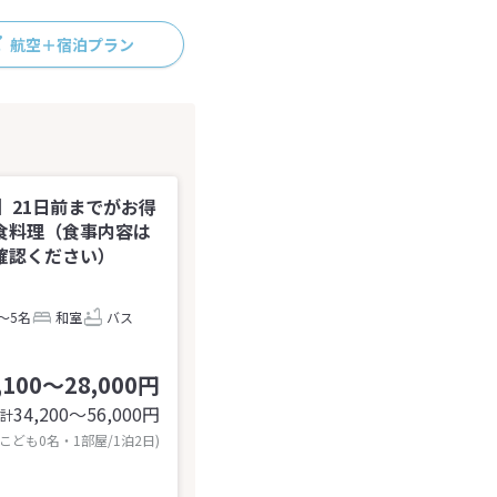
航空＋宿泊プラン
】21日前までがお得
食料理（食事内容は
確認ください）
～5名
和室
バス
,100～28,000円
34,200〜56,000
円
計
 こども0名・1部屋/1泊2日)