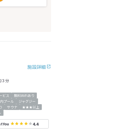
施設詳細
約３分
ービス
無料WiFiあり
内プール
ジャグジー
り
サウナ
★★★以上
レ
4.4
stYou