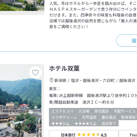
人気。冬はホテルから一歩足を踏み出せば、そこ
ＮＡＳＰＡスキーガーデンで思う存分にウインタ
だけます。また、四季折々の味覚も料理長の自慢
浴場では越後湯沢の自然を感じながら「美人の湯
泉をご満喫ください！
宿
ホテル双葉
新潟県
塩沢・越後湯沢・六日町
越後湯沢
東京：
電車/JR上越新幹線 越後湯沢駅より徒歩約１０
車/関越自動車道 湯沢ＩＣ～約６分
エステ＆スパ
大浴場
貸切風呂
宅配サービス
カラオケルーム
天然温泉
露天風呂
駐車場有
★★★以上
★★★★以上
送迎有り
4.5
日本旅行
Tru