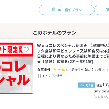
JR＋宿泊プラン
Ｗｅｂコレスペシャル新潟★ 【早期申込
♪夕食は和洋ビュッフェ又は和食又は洋
日程により異なるため事前に施設までご
★【禁煙】和室Ｂ(2名～5名1室)
夕・朝食付き
【広さ】12畳
2
トイレ
禁煙
17
おとな1名
税込
旅行代金合
(おとな2名