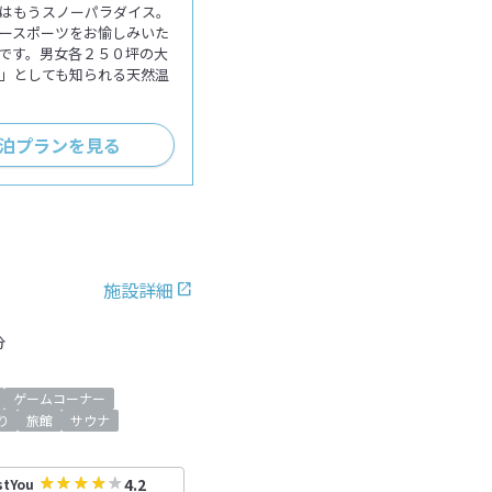
はもうスノーパラダイス。
ースポーツをお愉しみいた
です。男女各２５０坪の大
」としても知られる天然温
泊プランを見る
施設詳細
分
ゲームコーナー
り
旅館
サウナ
4.2
stYou