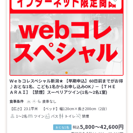
Ｗｅｂコレスペシャル新潟★ 【早期申込】60日前までがお得
♪おとな1名、こども1名からお申し込みOK♪－【ＴＨＥ
ＡＲＡＩ】【禁煙】スーペリアツイン(1名～2名1室)
食事なし
【広さ】23.1平米
【ベッド】幅120cm×長さ200cm（2台）
1～2名
ツイン
バス
トイレ
禁煙
5,800～42,600円
税込
おとな1名