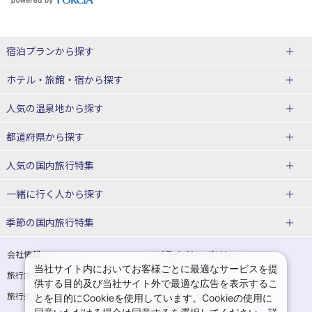
宿泊プランから探す
北海道
ホテル・旅館・宿
から探す
東北
北海道ホテル・旅館
人気の温泉地
から探す
青森県
岩手県
北海道
都道府県から探す
宮城県
秋田県
青森県ホテル・旅館
岩手県ホテル・旅館
湯の川温泉(北海道)
定山渓温泉(北海道)
人気の国内旅行特集
山形県
福島県
宮城県ホテル・旅館
秋田県ホテル・旅館
十勝川温泉(北海道)
阿寒湖温泉(北海道)
北海道旅行・ツアー
東京ディズニーリゾート®への旅
ユニバーサル・スタジオ・ジャパ
一緒に行く人
から探す
ンへの旅
関東
山形県ホテル・旅館
福島県ホテル・旅館
洞爺湖温泉(北海道)
川湯温泉(北海道)
東北
一人旅 国内版
家族・子連れ旅行 国内版
季節の国内旅行特集
温泉旅行
日帰り旅行
東京都
神奈川県
層雲峡温泉(北海道)
知床温泉(北海道)
青森旅行・ツアー
岩手旅行・ツアー
カップル・夫婦旅行 国内版
女子旅 国内版
桜・お花見特集
ゴールデンウィーク（GW）の国内
会社情報
プライバシーポリシー
旅行
当社サイト内においてお客様ごとに最適なサービスを提
埼玉県
千葉県
東京都ホテル・旅館
神奈川県ホテル・旅館
東北
旅行業登録票・約款
規約集
宮城旅行・ツアー
秋田旅行・ツアー
卒業旅行・学生旅行 国内版
供する目的及び当社サイト外で最適な広告を表示するこ
夏休み・お盆の国内旅行
7月の国内旅行
旅行条件書
商標について
とを目的にCookieを使用しています。Cookieの使用に
茨城県
栃木県
埼玉県ホテル・旅館
千葉県ホテル・旅館
花巻温泉(岩手)
蔵王温泉(山形)
山形旅行・ツアー
福島旅行・ツアー