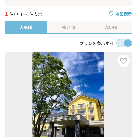
1
地図表示
件中
1～1件表示
人気順
安い順
高い順
プランを表示する