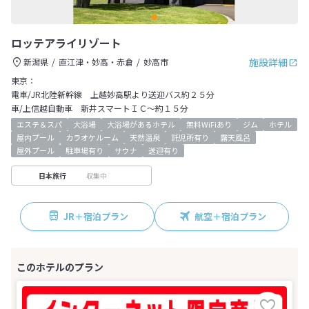
ロッテアライリゾート
施設詳細
新潟県
直江津・妙高・赤倉
妙高市
東京：
電車/JR北陸新幹線 上越妙高駅より送迎バス約２５分
車/上信越自動車 新井スマートＩＣ～約１５分
エステ＆スパ
大浴場
大浴場があるホテル
無料WiFiあり
ジム
ホテル
屋内プール
カラオケルーム
天然温泉
託児所有り
露天風呂
屋外プール
駐車場有り
サウナ
送迎有り
収集中
日本旅行
JR＋宿泊プラン
航空＋宿泊プラン