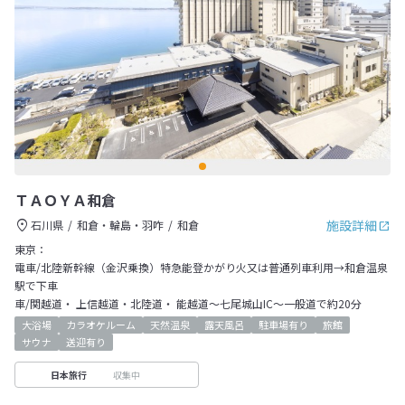
ＴＡＯＹＡ和倉
施設詳細
石川県
和倉・輪島・羽咋
和倉
東京：
電車/北陸新幹線（金沢乗換）特急能登かがり火又は普通列車利用→和倉温泉
駅で下車
車/関越道・ 上信越道・北陸道・ 能越道～七尾城山IC～一般道で約20分
大浴場
カラオケルーム
天然温泉
露天風呂
駐車場有り
旅館
サウナ
送迎有り
収集中
日本旅行