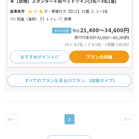
★【禁煙】スタンダード和ベットツイン(2名～3名1室)
夕・朝食付き
【広さ】10畳
1～3名
和室（海側）
トイレ
禁煙
21,400～34,600円
税込
おとな1名
旅行代金合計
42,800〜69,200
円
(おとな2名 こども0名・1部屋/1泊2日)
おすすめポイント
プランの詳細
すべてのプランを見る
(5プラン、1部屋タイプ)
1