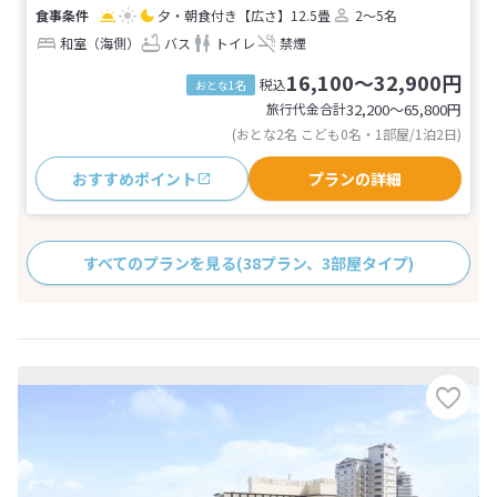
夕・朝食付き
【広さ】12.5畳
2～5名
和室（海側）
バス
トイレ
禁煙
16,100～32,900円
税込
おとな1名
旅行代金合計
32,200〜65,800
円
(おとな2名 こども0名・1部屋/1泊2日)
おすすめポイント
プランの詳細
すべてのプランを見る
(38プラン、3部屋タイプ)