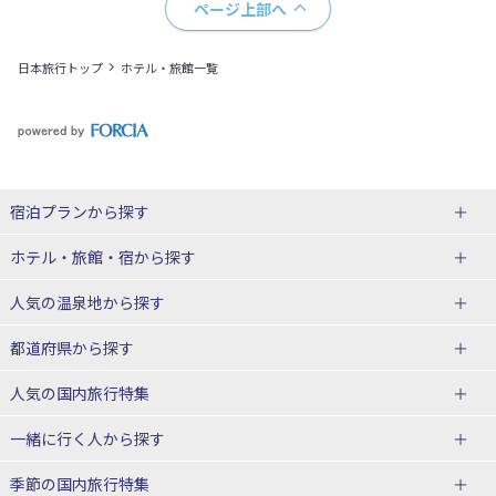
ページ上部へ
日本旅行トップ
ホテル・旅館一覧
宿泊プランから探す
北海道
ホテル・旅館・宿
から探す
東北
北海道ホテル・旅館
人気の温泉地
から探す
青森県
岩手県
北海道
都道府県から探す
宮城県
秋田県
青森県ホテル・旅館
岩手県ホテル・旅館
湯の川温泉(北海道)
定山渓温泉(北海道)
人気の国内旅行特集
山形県
福島県
宮城県ホテル・旅館
秋田県ホテル・旅館
十勝川温泉(北海道)
阿寒湖温泉(北海道)
北海道旅行・ツアー
東京ディズニーリゾート®への旅
ユニバーサル・スタジオ・ジャパ
一緒に行く人
から探す
ンへの旅
関東
山形県ホテル・旅館
福島県ホテル・旅館
洞爺湖温泉(北海道)
川湯温泉(北海道)
東北
一人旅 国内版
家族・子連れ旅行 国内版
季節の国内旅行特集