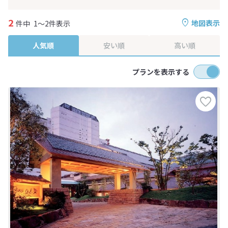
2
地図表示
件中
1～2件表示
人気順
安い順
高い順
プランを表示する