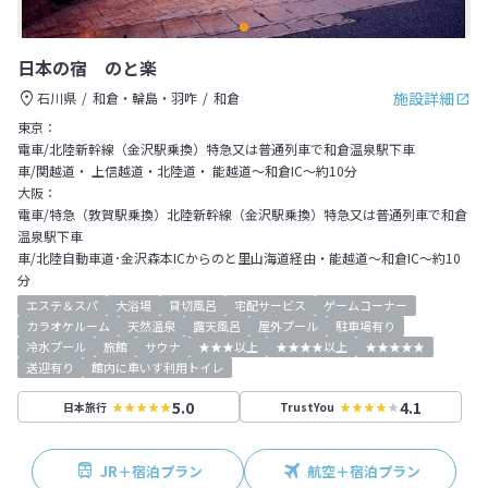
日本の宿 のと楽
施設詳細
石川県
和倉・輪島・羽咋
和倉
東京：
電車/北陸新幹線（金沢駅乗換）特急又は普通列車で和倉温泉駅下車
車/関越道・ 上信越道・北陸道・ 能越道～和倉IC～約10分
大阪：
電車/特急（敦賀駅乗換）北陸新幹線（金沢駅乗換）特急又は普通列車で和倉
温泉駅下車
車/北陸自動車道･金沢森本ICからのと里山海道経由・能越道～和倉IC～約10
分
エステ＆スパ
大浴場
貸切風呂
宅配サービス
ゲームコーナー
カラオケルーム
天然温泉
露天風呂
屋外プール
駐車場有り
冷水プール
旅館
サウナ
★★★以上
★★★★以上
★★★★★
送迎有り
館内に車いす利用トイレ
5.0
4.1
日本旅行
TrustYou
JR＋宿泊プラン
航空＋宿泊プラン