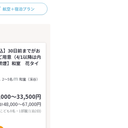
航空＋宿泊プラン
込】30日前までがお
用意（4/1以降は内
禁煙】和室 花タイ
2～5名
和室（渓谷）
,000～33,500円
48,000〜67,000
円
計
 こども0名・1部屋/1泊2日)