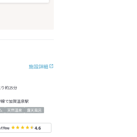
施設詳細
り約25分
幹線で加賀温泉駅
ム
天然温泉
露天風呂
4.6
stYou