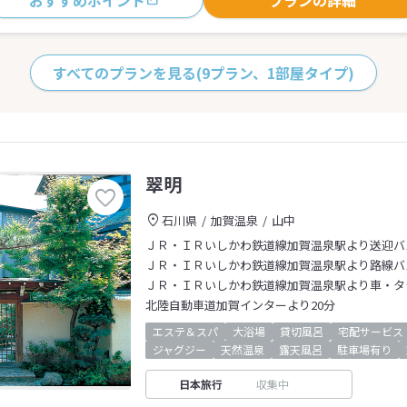
おすすめポイント
プランの詳細
すべてのプランを見る
(9プラン、1部屋タイプ)
翠明
石川県
加賀温泉
山中
ＪＲ・ＩＲいしかわ鉄道線加賀温泉駅より送迎バ
ＪＲ・ＩＲいしかわ鉄道線加賀温泉駅より路線バ
ＪＲ・ＩＲいしかわ鉄道線加賀温泉駅より車・タ
北陸自動車道加賀インターより20分
エステ＆スパ
大浴場
貸切風呂
宅配サービス
ジャグジー
天然温泉
露天風呂
駐車場有り
日本旅行
収集中