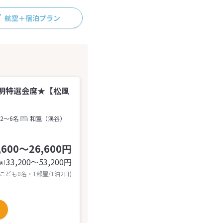
航空＋宿泊プラン
明特選会席★【松風
2～6名
和室（渓谷）
,600～26,600円
33,200〜53,200
円
計
 こども0名・1部屋/1泊2日)