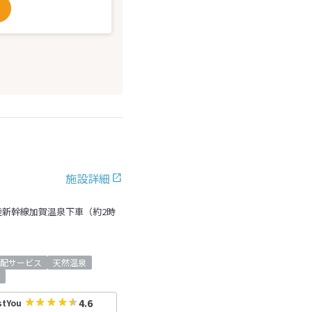
施設詳細
陸新幹線加賀温泉下車（約2時
配サービス
天然温泉
4.6
stYou