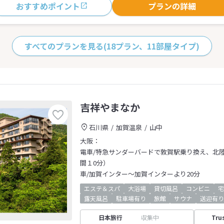
おすすめポイント
プランの詳細
すべてのプランを見る
(18プラン、11部屋タイプ)
吉祥やまなか
石川県
加賀温泉
山中
大阪：
電車/特急サンダーバードで敦賀駅乗り換え、北
間１0分）
車/加賀インター～加賀インターより20分
エステ＆スパ
大浴場
貸切風呂
コンビニ
宅
露天風呂
駐車場有り
旅館
サウナ
送迎有り
日本旅行
収集中
Tru