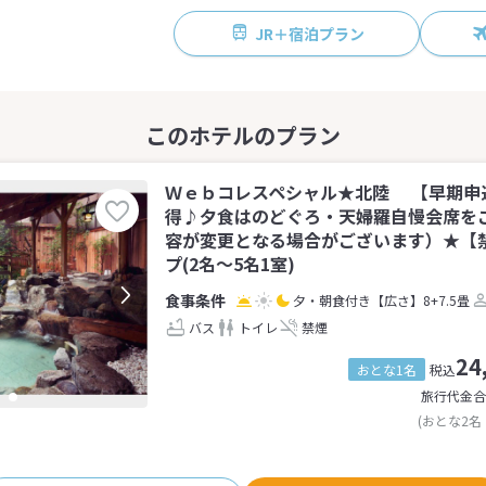
JR＋宿泊プラン
Ｗｅｂコレスペシャル★北陸 【早期申
得♪夕食はのどぐろ・天婦羅自慢会席をご
容が変更となる場合がございます）★【
プ(2名～5名1室)
夕・朝食付き
【広さ】8+7.5畳
バス
トイレ
禁煙
24
おとな1名
税込
旅行代金合
(おとな2名