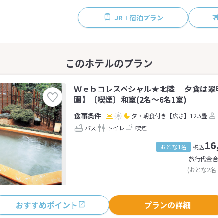
JR＋宿泊プラン
Ｗｅｂコレスペシャル★北陸 夕食は翠
園】〔喫煙〕和室(2名～6名1室)
夕・朝食付き
【広さ】12.5畳
バス
トイレ
喫煙
16
おとな1名
税込
旅行代金合
(おとな2名
おすすめポイント
プランの詳細