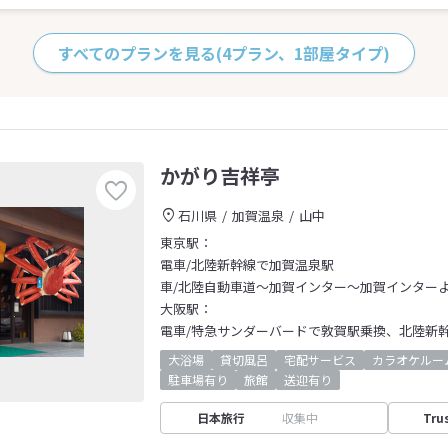
すべてのプランを見る
(4プラン、1部屋タイプ)
かがり吉祥亭
石川県
加賀温泉
山中
東京駅：
電車/北陸新幹線で加賀温泉駅
車/北陸自動車道～加賀インター～加賀インターよ
大阪駅：
電車/特急サンダーバードで敦賀駅乗換、北陸新
大浴場
貸切風呂
宅配サービス
カラオケルー
駐車場有り
旅館
送迎有り
日本旅行
収集中
Tru