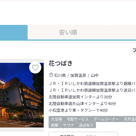
安い順
花つばき
石川県
加賀温泉
山中
ＪＲ・ＩＲいしかわ鉄道線加賀温泉駅より路線バ
ＪＲ・ＩＲいしかわ鉄道線加賀温泉駅より送迎バ
北陸自動車道加賀インターより30分
北陸自動車道片山津インターより40分
小松空港より車・タクシーで40分
大浴場
宅配サービス
ゲームコーナー
天然温
旅館
サウナ
送迎有り