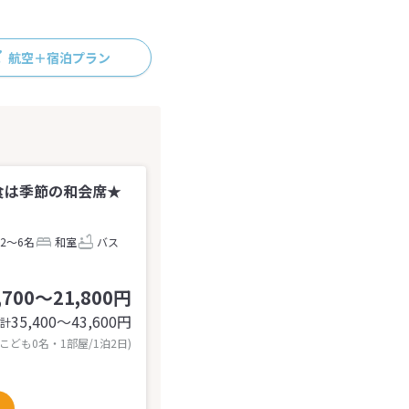
航空＋宿泊プラン
食は季節の和会席★
2～6名
和室
バス
,700～21,800円
35,400〜43,600
円
計
 こども0名・1部屋/1泊2日)