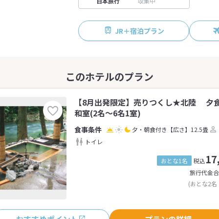
日本旅行
収集中
JR＋宿泊プラン
【8月出発限定】売りつくし★北陸 夕
和室(2名～6名1室)
夕・朝食付き
【広さ】12.5畳
トイレ
17
おとな1名
税込
旅行代金合
(おとな2名