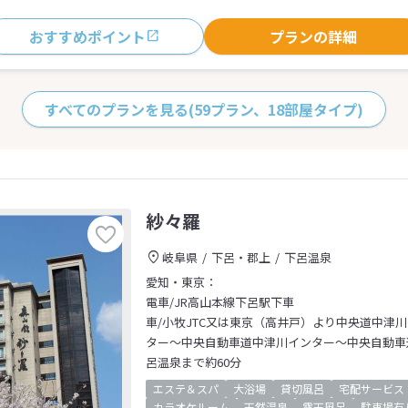
おすすめポイント
プランの詳細
すべてのプランを見る
(59プラン、18部屋タイプ)
紗々羅
岐阜県
下呂・郡上
下呂温泉
愛知・東京：
電車/JR高山本線下呂駅下車
車/小牧JTC又は東京（高井戸）より中央道中津
ター～中央自動車道中津川インター～中央自動車道
呂温泉まで約60分
エステ＆スパ
大浴場
貸切風呂
宅配サービス
カラオケルーム
天然温泉
露天風呂
駐車場有