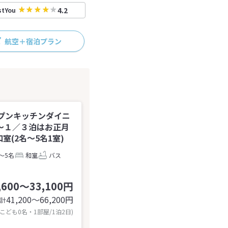
4.2
stYou
航空＋宿泊プラン
プンキッチンダイニ
～１／３泊はお正月
(2名～5名1室)
～5名
和室
バス
,600～33,100円
41,200〜66,200
円
計
 こども0名・1部屋/1泊2日)