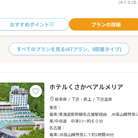
(おとな2名
おすすめポイント
プランの詳細
すべてのプランを見る
(67プラン、8部屋タイプ)
ホテルくさかべアルメリア
岐阜県
下呂・郡上
下呂温泉
東京：
電車/東海道新幹線名古屋駅経由 JR高山線特急に
車/中央道 中津川～約６０分
名古屋：
電車/JR高山線特急にて約1時間40分