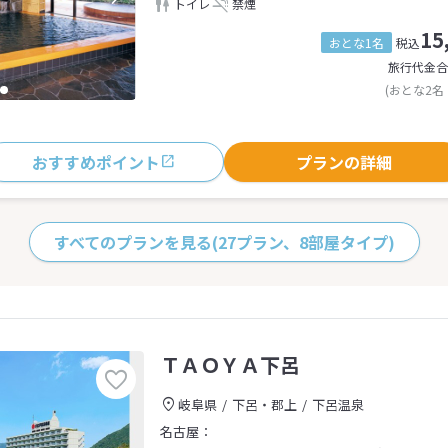
トイレ
禁煙
15
おとな1名
税込
旅行代金合
(おとな2名
おすすめポイント
プランの詳細
すべてのプランを見る
(27プラン、8部屋タイプ)
ＴＡＯＹＡ下呂
岐阜県
下呂・郡上
下呂温泉
名古屋：