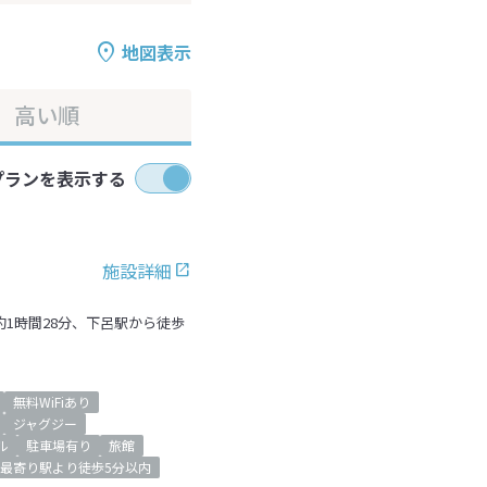
地図表示
高い順
プランを表示する
施設詳細
約1時間28分、下呂駅から徒歩
無料WiFiあり
ジャグジー
ル
駐車場有り
旅館
最寄り駅より徒歩5分以内