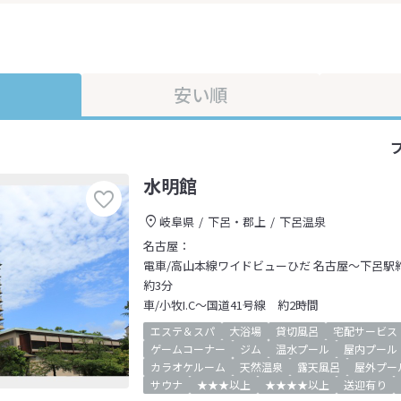
安い順
水明館
岐阜県
下呂・郡上
下呂温泉
名古屋：
電車/高山本線ワイドビューひだ 名古屋～下呂駅
約3分
車/小牧I.C～国道41号線 約2時間
エステ＆スパ
大浴場
貸切風呂
宅配サービス
ゲームコーナー
ジム
温水プール
屋内プール
カラオケルーム
天然温泉
露天風呂
屋外プー
サウナ
★★★以上
★★★★以上
送迎有り