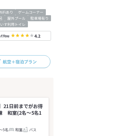
iFiあり
ゲームコーナー
呂
屋外プール
駐車場有り
いす利用トイレ
4.2
stYou
航空＋宿泊プラン
】21日前までがお得
 和室(2名～5名1
～5名
和室
バス