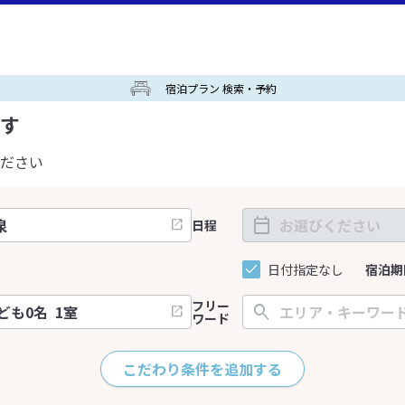
宿泊プラン 検索・予約
す
ださい
日程
日付指定なし
宿泊期
フリー
ワード
こだわり条件を追加する