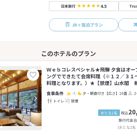
4.5
日本旅行
Tru
JR＋宿泊プラン
Ｗｅｂコレスペシャル★飛騨 夕食はオー
ングでできたて会席料理（※１２／３１
料理となります。）★【禁煙】山水閣 和室
夕・朝食付き
【広さ】10畳
2
トイレ
禁煙
20
おとな1名
税込
旅行代金合
(おとな2名