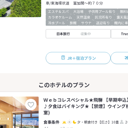
車/東海環状道 富加関～約７０分
エステ＆スパ
大浴場
子供用プール有り
無料W
カラオケルーム
天然温泉
託児所有り
露天風
冷水プール
旅館
サウナ
送迎有り
館内に車
日本旅行
収集中
Tru
JR＋宿泊プラン
Ｗｅｂコレスペシャル★飛騨 【早期申込
♪夕食はバイキング★【禁煙】ウイング棟
室)
夕・朝食付き
【広さ】10畳
2