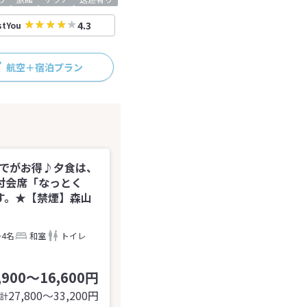
4.3
stYou
航空＋宿泊プラン
までがお得♪夕食は、
付会席「なっとく
す。★【禁煙】森山
～4名
和室
トイレ
,900～16,600円
27,800〜33,200
円
計