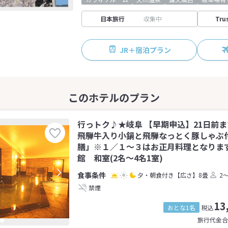
日本旅行
収集中
Tru
JR＋宿泊プラン
行っトク♪★岐阜 【早期申込】21日前
飛騨牛入り小鍋と飛騨なっとく豚しゃぶ
膳」※１／１～３はお正月料理となりま
館 和室(2名～4名1室)
夕・朝食付き
【広さ】8畳
2
禁煙
13
おとな1名
税込
旅行代金合