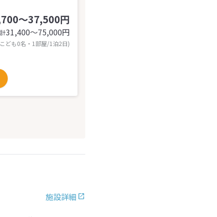
,700～37,500円
31,400〜75,000
円
計
 こども0名・1部屋/1泊2日)
施設詳細