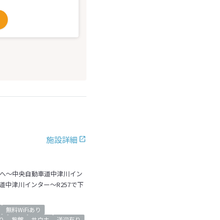
施設詳細
川へ～中央自動車道中津川イン
中津川インター～R257で下
無料WiFiあり
り
旅館
サウナ
送迎有り