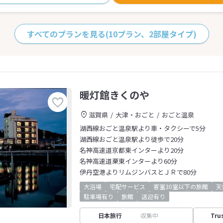
すべてのプランを見る
(10プラン、2部屋タイプ)
暖灯館きくのや
滋賀県
大津・おごと
おごと温泉
湖西線おごと温泉駅より車・タクシーで5分
湖西線おごと温泉駅より徒歩で20分
名神高速道京都東インターより20分
名神高速道栗東インターより60分
伊丹空港よりリムジンバスとＪＲで80分
大浴場
宅配サービス
客室30室以下の旅館
天
駐車場有り
旅館
送迎有り
日本旅行
収集中
Tru