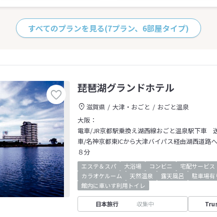
すべてのプランを見る
(7プラン、6部屋タイプ)
琵琶湖グランドホテル
滋賀県
大津・おごと
おごと温泉
大阪：
電車/JR京都駅乗換え湖西線おごと温泉駅下車 
車/名神京都東ICから大津バイパス経由湖西道路へ
８分
エステ＆スパ
大浴場
コンビニ
宅配サービス
カラオケルーム
天然温泉
露天風呂
駐車場有
館内に車いす利用トイレ
日本旅行
収集中
Tru