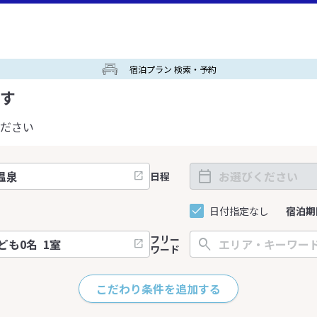
宿泊プラン 検索・予約
す
ださい
日程
日付指定なし
宿泊期
フリー
ワード
こだわり条件を追加する