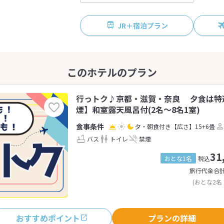
JR＋宿泊プラン
行っトク♪京都・滋賀・奈良 夕食は特
煙】和室露天風呂付(2名～8名1室)
夕・朝食付き
【広さ】15+6畳
バス
トイレ
禁煙
31
おとな1名
税込
旅行代金合
(おとな2名
おすすめポイント
プランの詳細