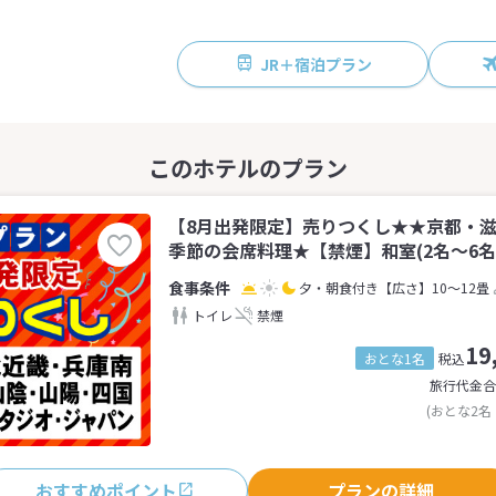
JR＋宿泊プラン
【8月出発限定】売りつくし★★京都・
季節の会席料理★【禁煙】和室(2名～6名
夕・朝食付き
【広さ】10～12畳
トイレ
禁煙
19
おとな1名
税込
旅行代金合
(おとな2名
おすすめポイント
プランの詳細