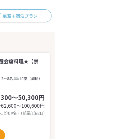
航空＋宿泊プラン
選会席料理★【禁
2～8名
和室（湖側）
,300～50,300円
62,600〜100,600
円
計
 こども0名・1部屋/1泊2日)