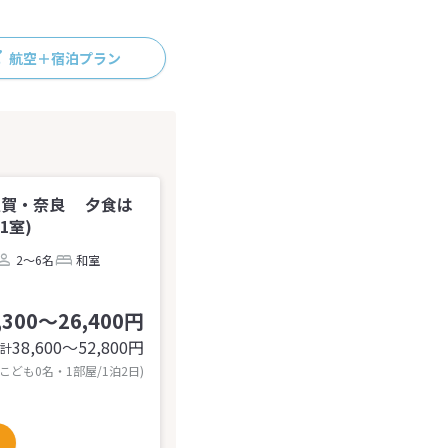
航空＋宿泊プラン
滋賀・奈良 夕食は
1室)
2～6名
和室
,300～26,400円
38,600〜52,800
円
計
 こども0名・1部屋/1泊2日)