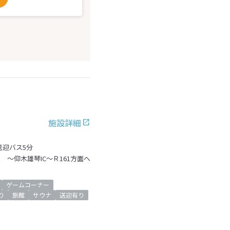
施設詳細
送迎バス5分
 ～仰木雄琴IC～Ｒ161方面へ
ゲームコーナー
り
旅館
サウナ
送迎有り