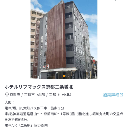
ホテルリブマックス京都二条城北
施設詳細
京都府
京都市中心部
京都（中央北）
大阪：
電車/堀川丸太町バス停下車 徒歩３分
車/名神高速道路経由～～京都南IC～1号線(堀川通)北進し堀川丸太町の交差点
を左折後約3分。
電車/JR「二条駅」徒歩圏内