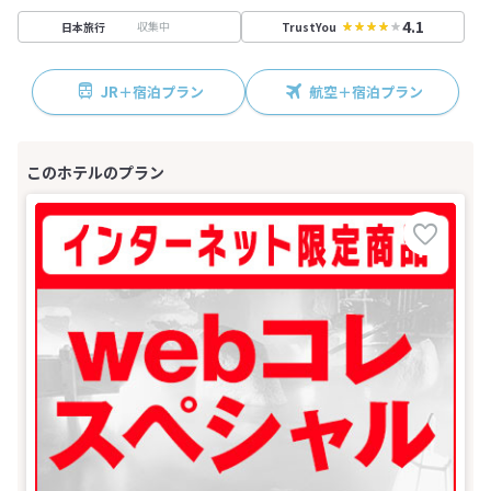
4.1
収集中
日本旅行
TrustYou
JR＋宿泊プラン
航空＋宿泊プラン