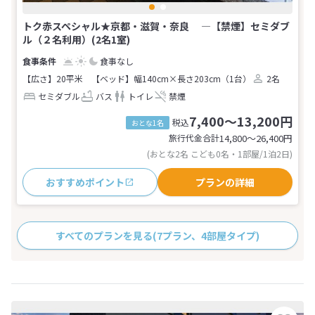
トク赤スペシャル★京都・滋賀・奈良 ―【禁煙】セミダブ
ル（２名利用）(2名1室)
食事なし
【広さ】20平米
【ベッド】幅140cm×長さ203cm（1台）
2名
セミダブル
バス
トイレ
禁煙
7,400～13,200円
税込
おとな1名
旅行代金合計
14,800〜26,400
円
(おとな2名 こども0名・1部屋/1泊2日)
おすすめポイント
プランの詳細
すべてのプランを見る
(7プラン、4部屋タイプ)