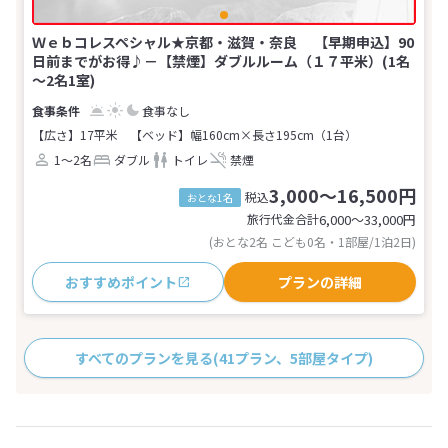
Ｗｅｂコレスペシャル★京都・滋賀・奈良 【早期申込】90
日前までがお得♪－【禁煙】ダブルルーム（１７平米）(1名
～2名1室)
食事なし
【広さ】17平米
【ベッド】幅160cm×長さ195cm（1台）
1～2名
ダブル
トイレ
禁煙
3,000～16,500円
税込
おとな1名
旅行代金合計
6,000〜33,000
円
(おとな2名 こども0名・1部屋/1泊2日)
おすすめポイント
プランの詳細
すべてのプランを見る
(41プラン、5部屋タイプ)