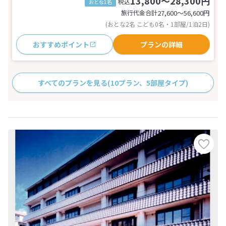
13,800～28,300円
税込
おとな1名
旅行代金合計
27,600〜56,600
円
(おとな2名 こども0名・1部屋/1泊2日)
おすすめポイント
プランの詳細
すべてのプランを見る
(10プラン、5部屋タイプ)