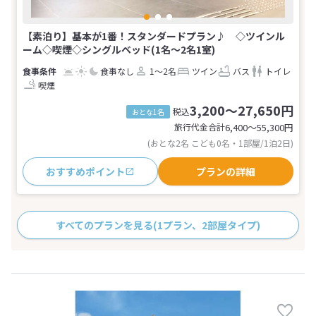
【素泊り】基本が1番！スタンダードプラン♪ ◇ツインル
ーム◇喫煙◇シングルベッド(1名～2名1室)
食事なし
1～2名
ツイン
バス
トイレ
喫煙
3,200～27,650円
税込
おとな1名
旅行代金合計
6,400〜55,300
円
(おとな2名 こども0名・1部屋/1泊2日)
おすすめポイント
プランの詳細
すべてのプランを見る
(1プラン、2部屋タイプ)