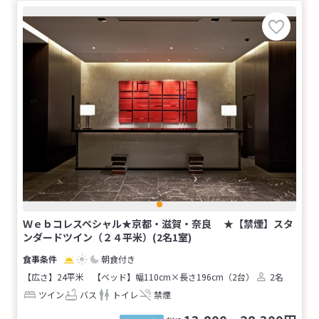
Ｗｅｂコレスペシャル★京都・滋賀・奈良 ★【禁煙】スタ
ンダードツイン（２４平米）(2名1室)
朝食付き
【広さ】24平米
【ベッド】幅110cm×長さ196cm（2台）
2名
ツイン
バス
トイレ
禁煙