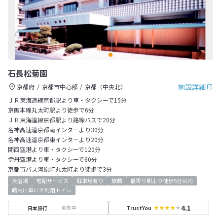
石長松菊園
施設詳細
京都府
京都市中心部
京都（中央北）
ＪＲ東海道線京都駅より車・タクシーで15分
京阪本線丸太町駅より徒歩で6分
ＪＲ東海道線京都駅より路線バスで20分
名神高速道京都南インターより30分
名神高速道京都東インターより20分
関西空港より車・タクシーで120分
伊丹空港より車・タクシーで60分
京都市バス河原町丸太町より徒歩で3分
大浴場
宅配サービス
駐車場有り
旅館
最寄り駅より徒歩5分以内
館内に車いす利用トイレ
4.1
収集中
日本旅行
TrustYou