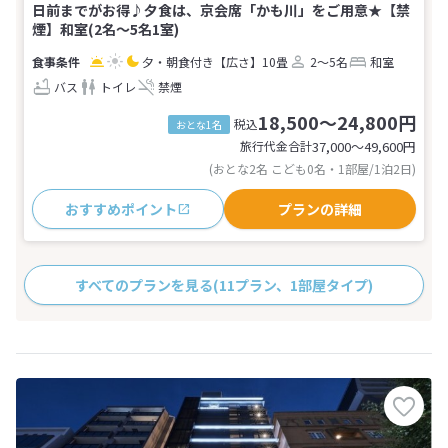
日前までがお得♪夕食は、京会席「かも川」をご用意★【禁
煙】和室(2名～5名1室)
夕・朝食付き
【広さ】10畳
2～5名
和室
バス
トイレ
禁煙
18,500～24,800円
税込
おとな1名
旅行代金合計
37,000〜49,600
円
(おとな2名 こども0名・1部屋/1泊2日)
おすすめポイント
プランの詳細
すべてのプランを見る
(11プラン、1部屋タイプ)