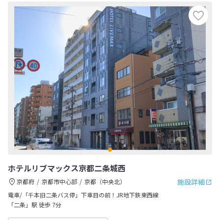
ホテルリブマックス京都二条城西
施設詳細
京都府
京都市中心部
京都（中央北）
電車/「千本旧二条バス停」下車目の前！JR地下鉄東西線
「二条」駅 徒歩 7分