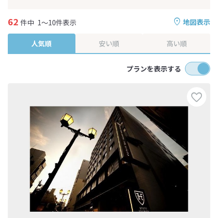
62
地図表示
件中
1～10件表示
人気順
安い順
高い順
プランを表示する