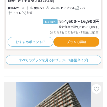
特典付き！セミダブル(2名1室)
食事なし
2名
セミダブル
バス
トイレ
禁煙
4,600～16,900円
税込
おとな1名
旅行代金合計
9,200〜33,800
円
(おとな2名 こども0名・1部屋/1泊2日)
おすすめポイント
プランの詳細
すべてのプランを見る
(6プラン、3部屋タイプ)