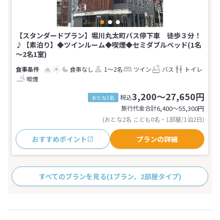
【スタンダードプラン】堀川丸太町バス停下車 徒歩３分！
♪【素泊り】◆ツインルーム◆喫煙◆セミダブルベッド(1名
～2名1室)
食事なし
1～2名
ツイン
バス
トイレ
喫煙
3,200～27,650円
税込
おとな1名
旅行代金合計
6,400〜55,300
円
(おとな2名 こども0名・1部屋/1泊2日)
おすすめポイント
プランの詳細
すべてのプランを見る
(1プラン、2部屋タイプ)