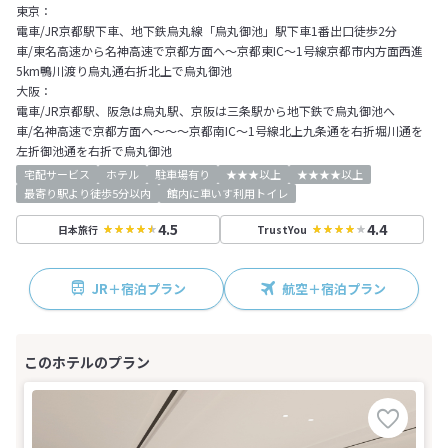
東京：
電車/JR京都駅下車、地下鉄烏丸線「烏丸御池」駅下車1番出口徒歩2分
車/東名高速から名神高速で京都方面へ～京都東IC～1号線京都市内方面西進
5km鴨川渡り烏丸通右折北上で烏丸御池
大阪：
電車/JR京都駅、阪急は烏丸駅、京阪は三条駅から地下鉄で烏丸御池へ
車/名神高速で京都方面へ～～～京都南IC～1号線北上九条通を右折堀川通を
左折御池通を右折で烏丸御池
宅配サービス
ホテル
駐車場有り
★★★以上
★★★★以上
最寄り駅より徒歩5分以内
館内に車いす利用トイレ
4.5
4.4
日本旅行
TrustYou
JR＋宿泊プラン
航空＋宿泊プラン