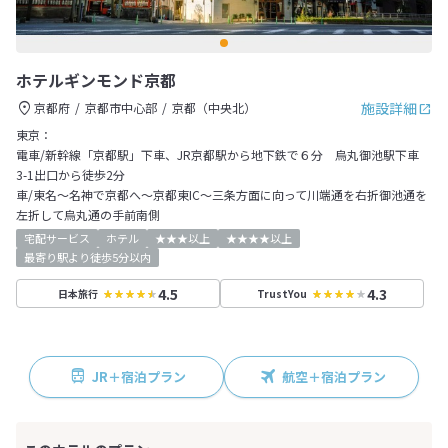
ホテルギンモンド京都
施設詳細
京都府
京都市中心部
京都（中央北）
東京：
電車/新幹線「京都駅」下車、JR京都駅から地下鉄で６分 烏丸御池駅下車
3-1出口から徒歩2分
車/東名～名神で京都へ～京都東IC～三条方面に向って川端通を右折御池通を
左折して烏丸通の手前南側
宅配サービス
ホテル
★★★以上
★★★★以上
最寄り駅より徒歩5分以内
4.5
4.3
日本旅行
TrustYou
JR＋宿泊プラン
航空＋宿泊プラン