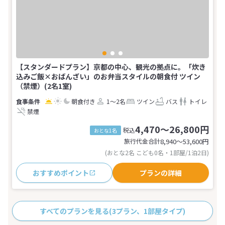
【スタンダードプラン】京都の中心、観光の拠点に。「炊き
込みご飯×おばんざい」のお弁当スタイルの朝食付 ツイン
（禁煙）(2名1室)
朝食付き
1～2名
ツイン
バス
トイレ
禁煙
4,470～26,800円
税込
おとな1名
旅行代金合計
8,940〜53,600
円
(おとな2名 こども0名・1部屋/1泊2日)
おすすめポイント
プランの詳細
すべてのプランを見る
(3プラン、1部屋タイプ)