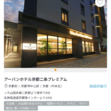
アーバンホテル京都二条プレミアム
施設詳細
京都府
京都市中心部
京都（中央北）
ＪＲ山陰本線二条駅より徒歩で8分
名神高速道京都南インターより16分
大浴場
大浴場があるホテル
宅配サービス
ホテル
サウナ
館内に車いす利用トイレ