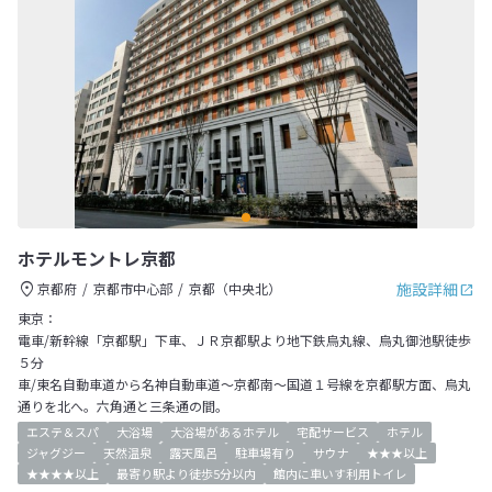
ホテルモントレ京都
施設詳細
京都府
京都市中心部
京都（中央北）
東京：
電車/新幹線「京都駅」下車、ＪＲ京都駅より地下鉄烏丸線、烏丸御池駅徒歩
５分
車/東名自動車道から名神自動車道～京都南～国道１号線を京都駅方面、烏丸
通りを北へ。六角通と三条通の間。
エステ＆スパ
大浴場
大浴場があるホテル
宅配サービス
ホテル
ジャグジー
天然温泉
露天風呂
駐車場有り
サウナ
★★★以上
★★★★以上
最寄り駅より徒歩5分以内
館内に車いす利用トイレ