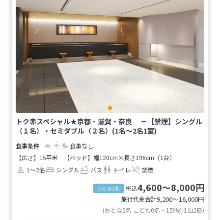
トク赤スペシャル★京都・滋賀・奈良 －【禁煙】シングル
（１名）・セミダブル（２名）(1名～2名1室)
食事なし
【広さ】15平米
【ベッド】幅120cm×長さ196cm（1台）
1～2名
シングル
バス
トイレ
禁煙
4,600～8,000円
税込
おとな1名
旅行代金合計
9,200〜16,000
円
(おとな2名 こども0名・1部屋/1泊2日)