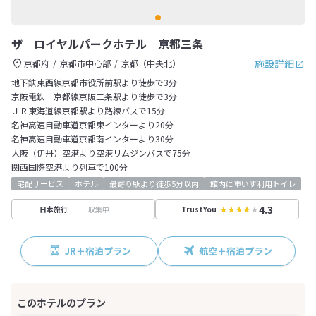
ザ ロイヤルパークホテル 京都三条
施設詳細
京都府
京都市中心部
京都（中央北）
地下鉄東西線京都市役所前駅より徒歩で3分
京阪電鉄 京都線京阪三条駅より徒歩で3分
ＪＲ東海道線京都駅より路線バスで15分
名神高速自動車道京都東インターより20分
名神高速自動車道京都南インターより30分
大阪（伊丹）空港より空港リムジンバスで75分
関西国際空港より列車で100分
宅配サービス
ホテル
最寄り駅より徒歩5分以内
館内に車いす利用トイレ
4.3
収集中
日本旅行
TrustYou
JR＋宿泊プラン
航空＋宿泊プラン