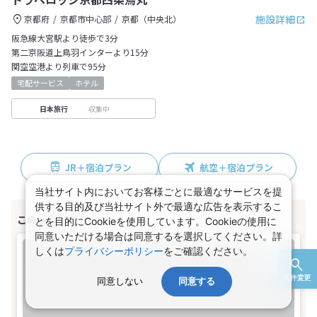
施設詳細
京都府
京都市中心部
京都（中央北）
阪急線大宮駅より徒歩で3分
第二京阪道上鳥羽インターより15分
関空空港より列車で95分
宅配サービス
ホテル
収集中
日本旅行
JR＋宿泊プラン
航空＋宿泊プラン
当社サイト内においてお客様ごとに最適なサービスを提
供する目的及び当社サイト外で最適な広告を表示するこ
とを目的にCookieを使用しています。Cookieの使用に
同意いただける場合は同意するを選択してください。詳
しくは
プライバシーポリシー
をご確認ください。
条件変更
同意しない
同意する