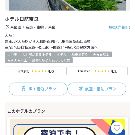
ホテル日航奈良
施設詳細
奈良県
奈良・生駒
奈良
大阪：
電車/JR大阪駅から大和路線利用、JR奈良駅西口直結
車/西名阪自動車道～郡山IC～国道24号線JR奈良駅方面へ
大浴場
大浴場があるホテル
ホテル
駐車場有り
★★★以上
★★★★以上
最寄り駅より徒歩5分以内
4.0
4.2
日本旅行
TrustYou
JR＋宿泊プラン
航空＋宿泊プラン