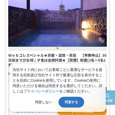
Ｗｅｂコレスペシャル★京都・滋賀・奈良 【早期申込】30
日前までがお得♪夕食は会席料理★【禁煙】和室(2名～5名1
室)
当社サイト内においてお客様ごとに最適なサービスを提
夕・朝食付き
【広さ】10畳
2～5名
和室
供する目的及び当社サイト外で最適な広告を表示するこ
バス
トイレ
禁煙
とを目的にCookieを使用しています。Cookieの使用に
同意いただける場合は同意するを選択してください。詳
25,400～33,800円
税込
おとな1名
しくは
プライバシーポリシー
をご確認ください。
旅行代金合計
50,800〜67,600
円
(おとな2名 こども0名・1部屋/1泊2日)
条件変更
同意しない
同意する
おすすめポイント
プランの詳細