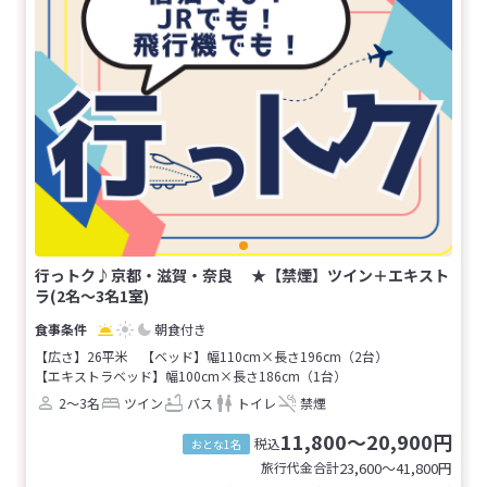
行っトク♪京都・滋賀・奈良 ★【禁煙】ツイン＋エキスト
ラ(2名～3名1室)
朝食付き
【広さ】26平米
【ベッド】幅110cm×長さ196cm（2台）
【エキストラベッド】幅100cm×長さ186cm（1台）
2～3名
ツイン
バス
トイレ
禁煙
11,800～20,900円
税込
おとな1名
旅行代金合計
23,600〜41,800
円