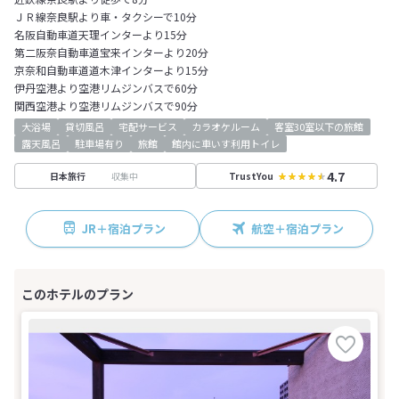
ＪＲ線奈良駅より車・タクシーで10分
名阪自動車道天理インターより15分
第二阪奈自動車道宝来インターより20分
京奈和自動車道道木津インターより15分
伊丹空港より空港リムジンバスで60分
関西空港より空港リムジンバスで90分
大浴場
貸切風呂
宅配サービス
カラオケルーム
客室30室以下の旅館
露天風呂
駐車場有り
旅館
館内に車いす利用トイレ
4.7
収集中
日本旅行
TrustYou
JR＋宿泊プラン
航空＋宿泊プラン