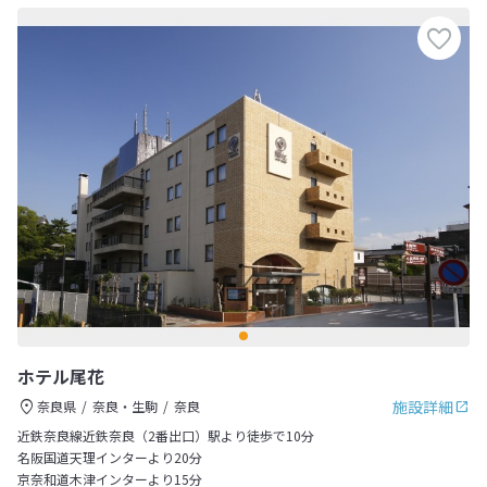
ホテル尾花
施設詳細
奈良県
奈良・生駒
奈良
近鉄奈良線近鉄奈良（2番出口）駅より徒歩で10分
名阪国道天理インターより20分
京奈和道木津インターより15分