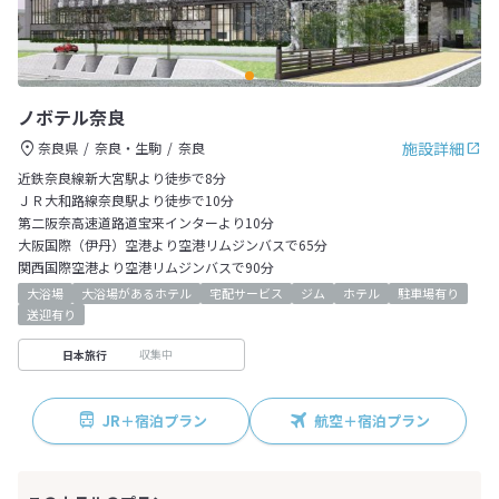
ノボテル奈良
施設詳細
奈良県
奈良・生駒
奈良
近鉄奈良線新大宮駅より徒歩で8分
ＪＲ大和路線奈良駅より徒歩で10分
第二阪奈高速道路道宝来インターより10分
大阪国際（伊丹）空港より空港リムジンバスで65分
関西国際空港より空港リムジンバスで90分
大浴場
大浴場があるホテル
宅配サービス
ジム
ホテル
駐車場有り
送迎有り
収集中
日本旅行
JR＋宿泊プラン
航空＋宿泊プラン