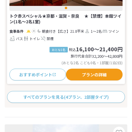
トク赤スペシャル★京都・滋賀・奈良 ★【禁煙】本館ツイ
ン(1名～2名1室)
朝食付き
【広さ】21.8平米
1～2名
ツイン
バス
トイレ
禁煙
16,100～21,400円
税込
おとな1名
旅行代金合計
32,200〜42,800
円
(おとな2名 こども0名・1部屋/1泊2日)
おすすめポイント
プランの詳細
すべてのプランを見る
(4プラン、2部屋タイプ)