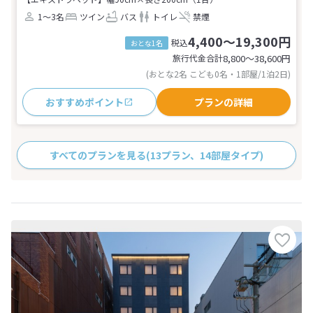
1～3名
ツイン
バス
トイレ
禁煙
4,400～19,300円
税込
おとな1名
旅行代金合計
8,800〜38,600
円
(おとな2名 こども0名・1部屋/1泊2日)
おすすめポイント
プランの詳細
すべてのプランを見る
(13プラン、14部屋タイプ)