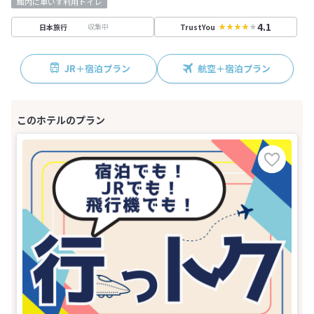
館内に車いす利用トイレ
4.1
収集中
日本旅行
TrustYou
JR＋宿泊プラン
航空＋宿泊プラン