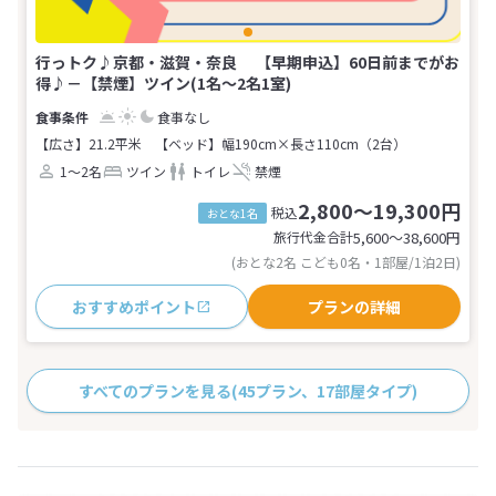
行っトク♪京都・滋賀・奈良 【早期申込】60日前までがお
得♪－【禁煙】ツイン(1名～2名1室)
食事なし
【広さ】21.2平米
【ベッド】幅190cm×長さ110cm（2台）
1～2名
ツイン
トイレ
禁煙
2,800～19,300円
税込
おとな1名
旅行代金合計
5,600〜38,600
円
(おとな2名 こども0名・1部屋/1泊2日)
おすすめポイント
プランの詳細
すべてのプランを見る
(45プラン、17部屋タイプ)