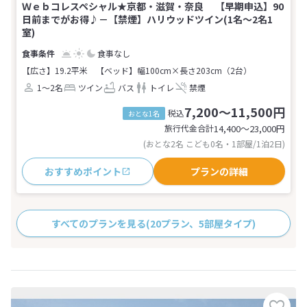
Ｗｅｂコレスペシャル★京都・滋賀・奈良 【早期申込】90
日前までがお得♪－【禁煙】ハリウッドツイン(1名～2名1
室)
食事なし
【広さ】19.2平米
【ベッド】幅100cm×長さ203cm（2台）
1～2名
ツイン
バス
トイレ
禁煙
7,200～11,500円
税込
おとな1名
旅行代金合計
14,400〜23,000
円
(おとな2名 こども0名・1部屋/1泊2日)
おすすめポイント
プランの詳細
すべてのプランを見る
(20プラン、5部屋タイプ)