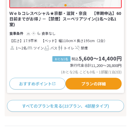
Ｗｅｂコレスペシャル★京都・滋賀・奈良 【早期申込】60
日前までがお得♪－【禁煙】スーペリアツイン(1名～2名1
室)
食事なし
【広さ】17.9平米
【ベッド】幅110cm×長さ195cm（2台）
1～2名
ツイン
バス
トイレ
禁煙
5,600～14,400円
税込
おとな1名
旅行代金合計
11,200〜28,800
円
(おとな2名 こども0名・1部屋/1泊2日)
おすすめポイント
プランの詳細
すべてのプランを見る
(23プラン、4部屋タイプ)