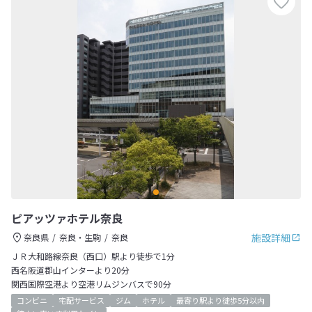
ピアッツァホテル奈良
施設詳細
奈良県
奈良・生駒
奈良
ＪＲ大和路線奈良（西口）駅より徒歩で1分
西名阪道郡山インターより20分
関西国際空港より空港リムジンバスで90分
コンビニ
宅配サービス
ジム
ホテル
最寄り駅より徒歩5分以内