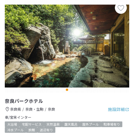
奈良パークホテル
施設詳細
奈良県
奈良・生駒
奈良
車/宝来インター
大浴場
宅配サービス
天然温泉
露天風呂
屋外プール
駐車場有り
冷水プール
旅館
送迎有り