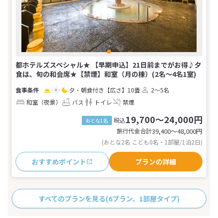
都ホテルズスペシャル★ 【早期申込】21日前までがお得♪夕
食は、旬の和会席★【禁煙】和室（月の棟）(2名～4名1室)
夕・朝食付き
【広さ】10畳
2～5名
和室（夜景）
バス
トイレ
禁煙
19,700～24,000円
税込
おとな1名
旅行代金合計
39,400〜48,000
円
(おとな2名 こども0名・1部屋/1泊2日)
おすすめポイント
プランの詳細
すべてのプランを見る
(6プラン、1部屋タイプ)