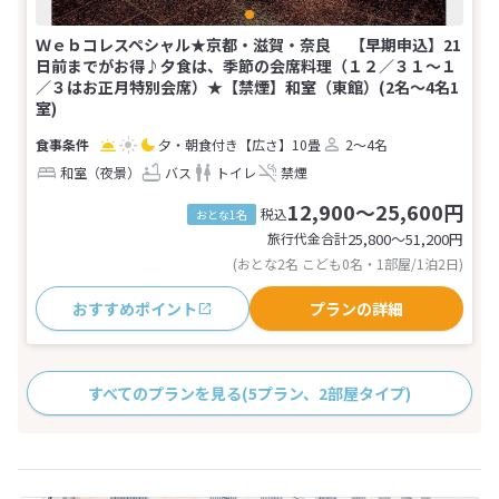
Ｗｅｂコレスペシャル★京都・滋賀・奈良 【早期申込】21
日前までがお得♪夕食は、季節の会席料理（１２／３１～１
／３はお正月特別会席）★【禁煙】和室（東館）(2名～4名1
室)
夕・朝食付き
【広さ】10畳
2～4名
和室（夜景）
バス
トイレ
禁煙
12,900～25,600円
税込
おとな1名
旅行代金合計
25,800〜51,200
円
(おとな2名 こども0名・1部屋/1泊2日)
おすすめポイント
プランの詳細
すべてのプランを見る
(5プラン、2部屋タイプ)