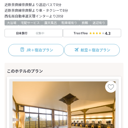
近鉄奈良線奈良駅より送迎バスで8分
近鉄奈良線奈良駅より車・タクシーで8分
西名阪自動車道天理インターより20分
大浴場
宅配サービス
露天風呂
駐車場有り
旅館
送迎有り
4.3
収集中
日本旅行
TrustYou
JR＋宿泊プラン
航空＋宿泊プラン