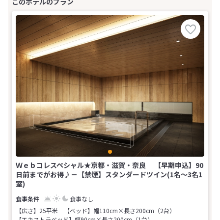
Ｗｅｂコレスペシャル★京都・滋賀・奈良 【早期申込】90
日前までがお得♪－【禁煙】スタンダードツイン(1名～3名1
室)
食事なし
【広さ】25平米
【ベッド】幅110cm×長さ200cm（2台）
【エキストラベッド】幅90cm×長さ200cm（1台）