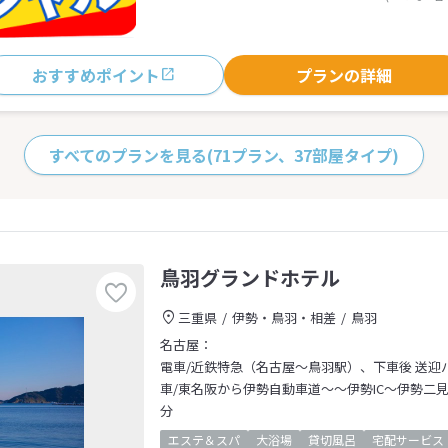
おすすめポイント
プランの詳細
すべてのプランを見る
(71プラン、37部屋タイプ)
鳥羽グランドホテル
三重県
伊勢・鳥羽・相差
鳥羽
名古屋：
電車/近鉄特急（名古屋～鳥羽駅）、下車後 送迎
車/東名阪から伊勢自動車道～～伊勢IC～伊勢二
分
エステ＆スパ
大浴場
貸切風呂
宅配サービス