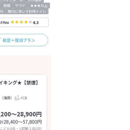
旅館
サウナ
★★★以上
内
館内に車いす利用トイレ
4.3
stYou
航空＋宿泊プラン
イキング★【禁煙】
（海側）
バス
,200～28,900円
28,400〜57,800
円
計
 こども0名・1部屋/1泊2日)