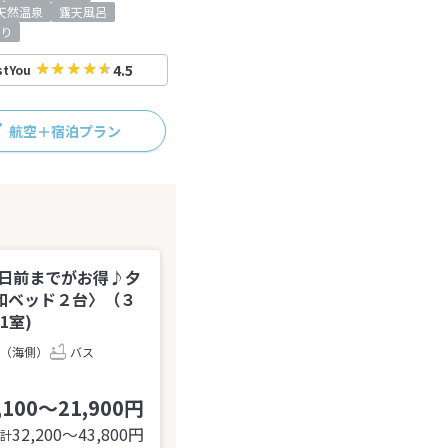
天然温泉
露天風呂
り
4.5
stYou
航空＋宿泊プラン
5日前までがお得♪夕
和ベッド２台〉（３
1室)
（海側）
バス
,100～21,900円
32,200〜43,800
円
計