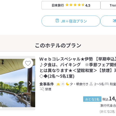
4.5
日本旅行
Tru
JR＋宿泊プラン
Ｗｅｂコレスペシャル★伊勢 【早期申込
♪夕食は、バイキング ※季節フェア開
とは異なります★＜望館和室＞【禁煙
◇◆(2名～5名1室)
夕・朝食付き
2～5名
和室
禁煙
14
おとな1名
税込
旅行代金合
(おとな2名