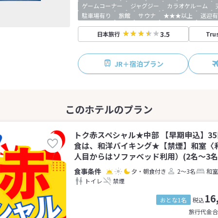
ゲームコーナー
ジャグジー
カラオケルーム
駐車場有り
旅館
サウナ
★★★以上
送迎有
3.5
日本旅行
Tru
JR＋宿泊プラン
トク赤スペシャル★中部 【早期申込】3
食は、和洋バイキング★【禁煙】和室〈
人目からはソファベッド利用）(2名～3名
夕・朝食付き
2～3名
和室
トイレ
禁煙
16
おとな1名
税込
旅行代金合