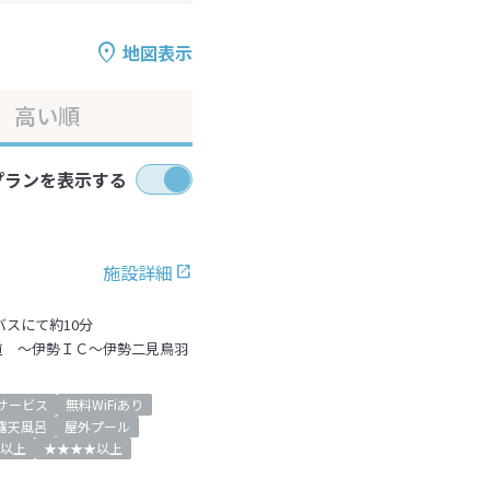
地図表示
高い順
プランを表示する
施設詳細
バスにて約10分
道 ～伊勢ＩＣ～伊勢二見鳥羽
サービス
無料WiFiあり
露天風呂
屋外プール
以上
★★★★以上