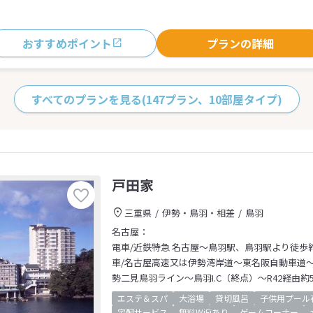
おすすめポイント
プランの詳細
すべてのプランを見る
(147プラン、10部屋タイプ)
戸田家
三重県
伊勢・鳥羽・相差
鳥羽
名古屋：
電車/近鉄特急 名古屋～鳥羽駅、鳥羽駅より徒歩
車/名古屋高速又は伊勢湾岸道～東名阪自動車道～
勢二見鳥羽ライン～鳥羽I.C（終点）～R42経由約
エステ＆スパ
大浴場
貸切風呂
子供用プール
宅配サービス
無料WiFiあり
ゲームコーナー