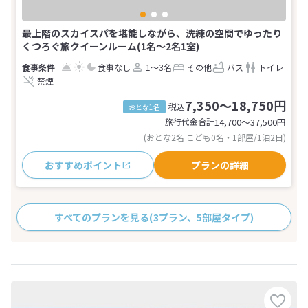
最上階のスカイスパを堪能しながら、洗練の空間でゆったり
くつろぐ旅クイーンルーム(1名～2名1室)
食事なし
1～3名
その他
バス
トイレ
禁煙
7,350～18,750円
税込
おとな1名
旅行代金合計
14,700〜37,500
円
(おとな2名 こども0名・1部屋/1泊2日)
おすすめポイント
プランの詳細
すべてのプランを見る
(3プラン、5部屋タイプ)