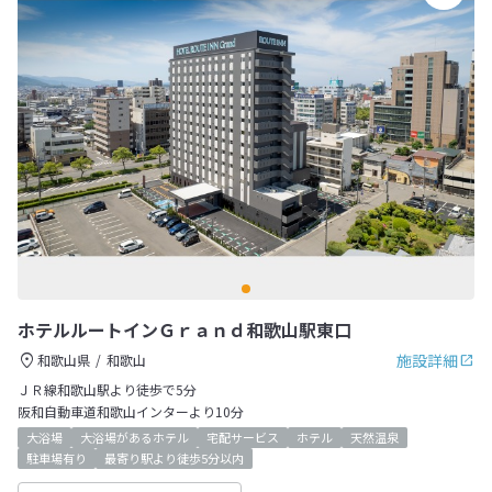
ホテルルートインＧｒａｎｄ和歌山駅東口
施設詳細
和歌山県
和歌山
ＪＲ線和歌山駅より徒歩で5分
阪和自動車道和歌山インターより10分
大浴場
大浴場があるホテル
宅配サービス
ホテル
天然温泉
駐車場有り
最寄り駅より徒歩5分以内