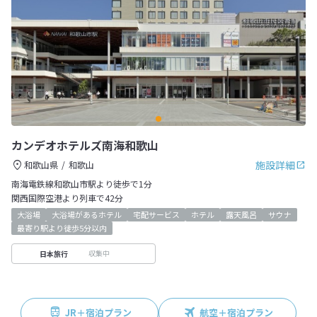
カンデオホテルズ南海和歌山
施設詳細
和歌山県
和歌山
南海電鉄線和歌山市駅より徒歩で1分
関西国際空港より列車で42分
大浴場
大浴場があるホテル
宅配サービス
ホテル
露天風呂
サウナ
最寄り駅より徒歩5分以内
収集中
日本旅行
JR＋宿泊プラン
航空＋宿泊プラン