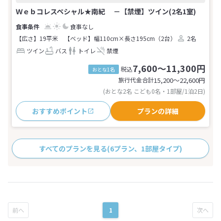
Ｗｅｂコレスペシャル★南紀 －【禁煙】ツイン(2名1室)
食事なし
【広さ】19平米
【ベッド】幅110cm×長さ195cm（2台）
2名
ツイン
バス
トイレ
禁煙
7,600～11,300円
税込
おとな1名
旅行代金合計
15,200〜22,600
円
(おとな2名 こども0名・1部屋/1泊2日)
おすすめポイント
プランの詳細
すべてのプランを見る
(6プラン、1部屋タイプ)
1