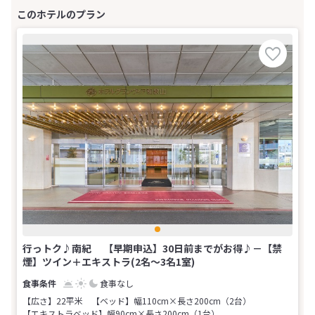
行っトク♪南紀 【早期申込】30日前までがお得♪－【禁
煙】ツイン＋エキストラ(2名～3名1室)
食事なし
【広さ】22平米
【ベッド】幅110cm×長さ200cm（2台）
【エキストラベッド】幅90cm×長さ200cm（1台）