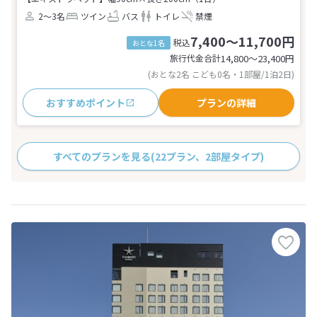
2～3名
ツイン
バス
トイレ
禁煙
7,400～11,700円
税込
おとな1名
旅行代金合計
14,800〜23,400
円
(おとな2名 こども0名・1部屋/1泊2日)
おすすめポイント
プランの詳細
すべてのプランを見る
(22プラン、2部屋タイプ)