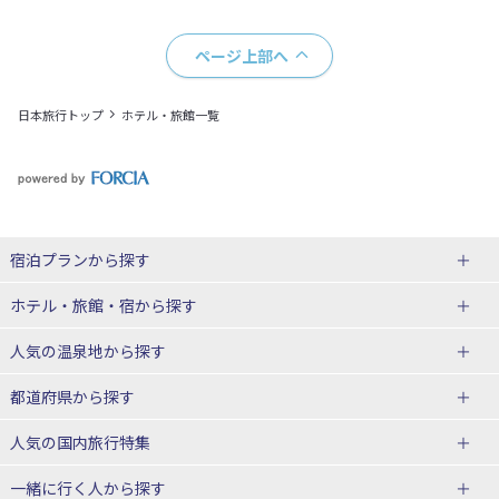
ページ上部へ
日本旅行トップ
ホテル・旅館一覧
宿泊プランから探す
北海道
ホテル・旅館・宿
から探す
東北
北海道ホテル・旅館
人気の温泉地
から探す
青森県
岩手県
北海道
都道府県から探す
宮城県
秋田県
青森県ホテル・旅館
岩手県ホテル・旅館
湯の川温泉(北海道)
定山渓温泉(北海道)
人気の国内旅行特集
山形県
福島県
宮城県ホテル・旅館
秋田県ホテル・旅館
十勝川温泉(北海道)
阿寒湖温泉(北海道)
北海道旅行・ツアー
東京ディズニーリゾート®への旅
ユニバーサル・スタジオ・ジャパ
一緒に行く人
から探す