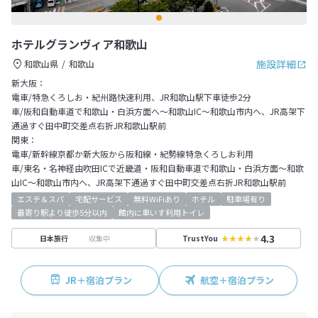
ホテルグランヴィア和歌山
施設詳細
和歌山県
和歌山
新大阪：
電車/特急くろしお・紀州路快速利用、JR和歌山駅下車徒歩2分
車/阪和自動車道で和歌山・白浜方面へ～和歌山IC～和歌山市内へ、JR高架下
通過すぐ田中町交差点右折JR和歌山駅前
関東：
電車/新幹線京都か新大阪から阪和線・紀勢線特急くろしお利用
車/東名・名神経由吹田ICで近畿道・阪和自動車道で和歌山・白浜方面～和歌
山IC～和歌山市内へ、JR高架下通過すぐ田中町交差点右折JR和歌山駅前
エステ＆スパ
宅配サービス
無料WiFiあり
ホテル
駐車場有り
最寄り駅より徒歩5分以内
館内に車いす利用トイレ
4.3
収集中
日本旅行
TrustYou
JR＋宿泊プラン
航空＋宿泊プラン