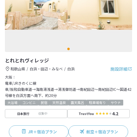
とれとれヴィレッジ
施設詳細
和歌山県
白浜・田辺・みなべ
白浜
大阪：
電車/JRきのくに線
車/阪和自動車道→海南湯浅道→湯浅御坊道→南紀田辺～南紀田辺IC～国道42
号線を白浜方面へ南下、約20分
大浴場
コンビニ
民宿
天然温泉
露天風呂
駐車場有り
サウナ
4.2
収集中
日本旅行
TrustYou
JR＋宿泊プラン
航空＋宿泊プラン