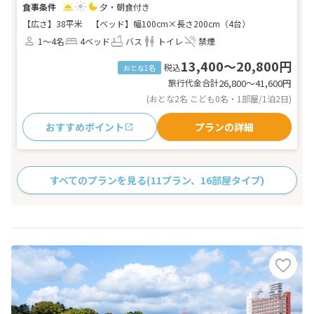
夕・朝食付き
【広さ】38平米
【ベッド】幅100cm×長さ200cm（4台）
1～4名
4ベッド
バス
トイレ
禁煙
13,400～20,800円
税込
おとな1名
旅行代金合計
26,800〜41,600
円
(おとな2名 こども0名・1部屋/1泊2日)
おすすめポイント
プランの詳細
すべてのプランを見る
(11プラン、16部屋タイプ)