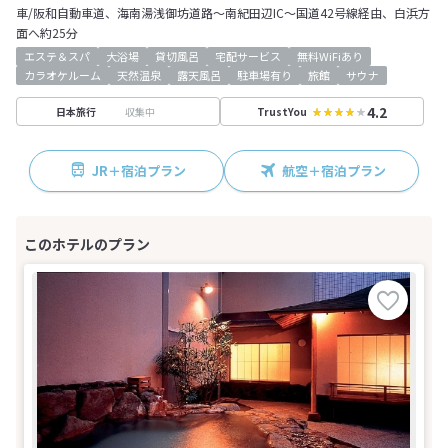
車/阪和自動車道、海南湯浅御坊道路～南紀田辺IC～国道42号線経由、白浜方
面へ約25分
エステ＆スパ
大浴場
貸切風呂
宅配サービス
無料WiFiあり
カラオケルーム
天然温泉
露天風呂
駐車場有り
旅館
サウナ
4.2
収集中
日本旅行
TrustYou
JR＋宿泊プラン
航空＋宿泊プラン