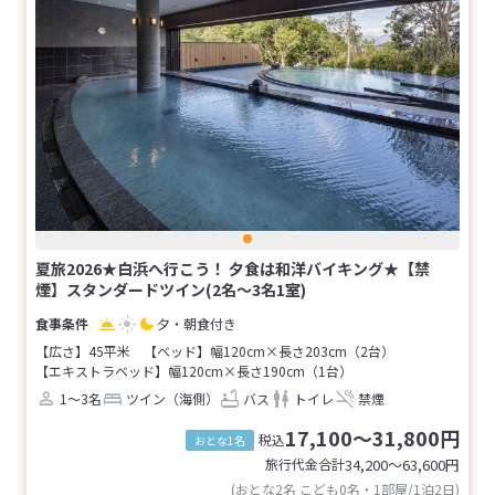
夏旅2026★白浜へ行こう！ 夕食は和洋バイキング★【禁
煙】スタンダードツイン(2名～3名1室)
夕・朝食付き
【広さ】45平米
【ベッド】幅120cm×長さ203cm（2台）
【エキストラベッド】幅120cm×長さ190cm（1台）
1～3名
ツイン（海側）
バス
トイレ
禁煙
17,100～31,800円
税込
おとな1名
旅行代金合計
34,200〜63,600
円
(おとな2名 こども0名・1部屋/1泊2日)