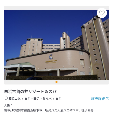
白浜古賀の井リゾート＆スパ
施設詳細
和歌山県
白浜・田辺・みなべ
白浜
大阪：
電車/JR紀勢本線白浜駅下車、明光バス大浦バス停下車、徒歩６分