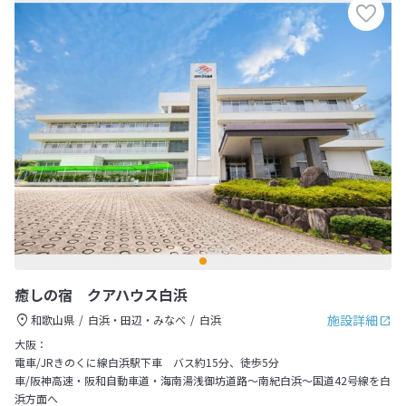
癒しの宿 クアハウス白浜
施設詳細
和歌山県
白浜・田辺・みなべ
白浜
大阪：
電車/JRきのくに線白浜駅下車 バス約15分、徒歩5分
車/阪神高速・阪和自動車道・海南湯浅御坊道路～南紀白浜～国道42号線を白
浜方面へ