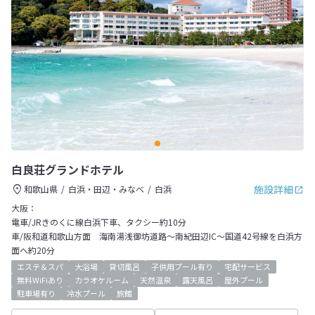
白良荘グランドホテル
施設詳細
和歌山県
白浜・田辺・みなべ
白浜
大阪：
電車/JRきのくに線白浜下車、タクシー約10分
車/阪和道和歌山方面 海南湯浅御坊道路～南紀田辺IC～国道42号線を白浜方
面へ約20分
エステ＆スパ
大浴場
貸切風呂
子供用プール有り
宅配サービス
無料WiFiあり
カラオケルーム
天然温泉
露天風呂
屋外プール
駐車場有り
冷水プール
旅館