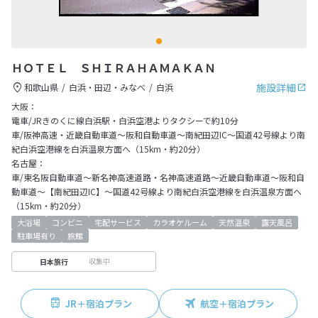
ＨＯＴＥＬ ＳＨＩＲＡＨＡＭＡＫＡＮ
施設詳細
和歌山県
白浜・田辺・みなべ
白浜
大阪：
電車/JRきのくに線白浜駅・白浜空港よりタクシーで約10分
車/阪神高速・近畿自動車道～阪和自動車道～南紀田辺IC～国道42号線より南
紀白浜空港線を白浜温泉方面へ（15km・約20分）
名古屋：
車/東名阪自動車道～新名神高速道路・名神高速道路～近畿自動車道～阪和自
動車道～【南紀田辺IC】～国道42号線より南紀白浜空港線を白浜温泉方面へ
（15km・約20分）
大浴場
コンビニ
宅配サービス
カラオケルーム
天然温泉
露天風呂
駐車場有り
旅館
収集中
日本旅行
JR＋宿泊プラン
航空＋宿泊プラン