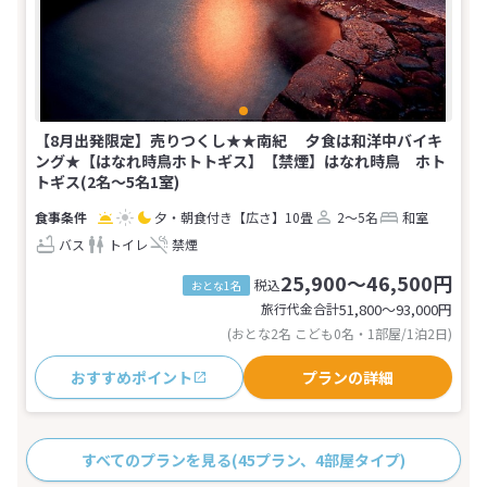
【8月出発限定】売りつくし★★南紀 夕食は和洋中バイキ
ング★【はなれ時鳥ホトトギス】【禁煙】はなれ時鳥 ホト
トギス(2名～5名1室)
夕・朝食付き
【広さ】10畳
2～5名
和室
バス
トイレ
禁煙
25,900～46,500円
税込
おとな1名
旅行代金合計
51,800〜93,000
円
(おとな2名 こども0名・1部屋/1泊2日)
おすすめポイント
プランの詳細
すべてのプランを見る
(45プラン、4部屋タイプ)