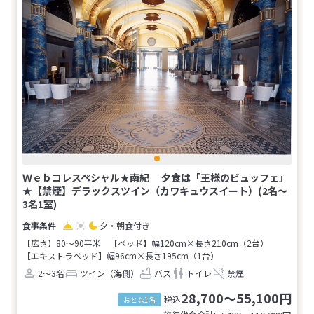
Ｗｅｂコレスペシャル★南紀 夕食は「王様のビュッフェ」
★【禁煙】デラックスツイン（カワキュウスイート）(2名～
3名1室)
夕・朝食付き
【広さ】80～90平米
【ベッド】幅120cm×長さ210cm（2台）
【エキストラベッド】幅96cm×長さ195cm（1台）
2～3名
ツイン（海側）
バス
トイレ
禁煙
28,700～55,100円
税込
おとな1名