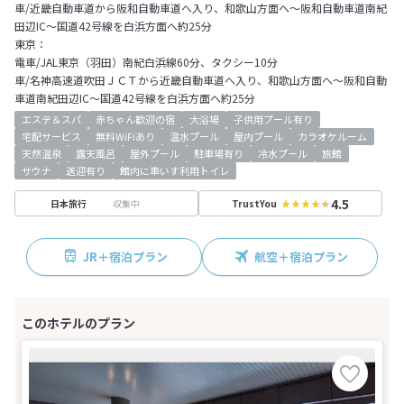
車/近畿自動車道から阪和自動車道へ入り、和歌山方面へ～阪和自動車道南紀
田辺IC～国道42号線を白浜方面へ約25分
東京：
電車/JAL東京（羽田）南紀白浜線60分、タクシー10分
車/名神高速道吹田ＪＣＴから近畿自動車道へ入り、和歌山方面へ～阪和自動
車道南紀田辺IC～国道42号線を白浜方面へ約25分
エステ＆スパ
赤ちゃん歓迎の宿
大浴場
子供用プール有り
宅配サービス
無料WiFiあり
温水プール
屋内プール
カラオケルーム
天然温泉
露天風呂
屋外プール
駐車場有り
冷水プール
旅館
サウナ
送迎有り
館内に車いす利用トイレ
4.5
収集中
日本旅行
TrustYou
JR＋宿泊プラン
航空＋宿泊プラン