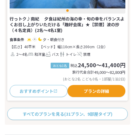
行っトク♪南紀 夕食は紀州の海の幸・旬の幸をバランスよ
くお召し上がりいただける「趣好会席」★【禁煙】波の抄
（４名定員）(2名～4名1室)
夕・朝食付き
【広さ】40平米
【ベッド】幅110cm×長さ200cm（2台）
2～4名
和洋室
バス
トイレ
禁煙
24,500～41,400円
税込
おとな1名
旅行代金合計
49,000〜82,800
円
(おとな2名 こども0名・1部屋/1泊2日)
おすすめポイント
プランの詳細
すべてのプランを見る
(31プラン、9部屋タイプ)