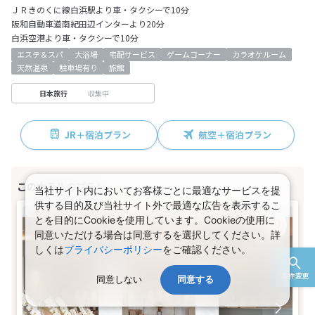
ＪＲきのくに線白浜駅より車・タクシーで10分
阪和自動車道南紀田辺インターより20分
白浜空港より車・タクシーで10分
エステ＆スパ
大浴場
宅配サービス
ゲームコーナー
カラオケルーム
天然温泉
駐車場有り
旅館
収集中
日本旅行
JR＋宿泊プラン
航空＋宿泊プラン
当社サイト内においてお客様ごとに最適なサービスを提
供する目的及び当社サイト外で最適な広告を表示するこ
とを目的にCookieを使用しています。Cookieの使用に
同意いただける場合は同意するを選択してください。詳
しくは
プライバシーポリシー
をご確認ください。
条件変更
同意しない
同意する