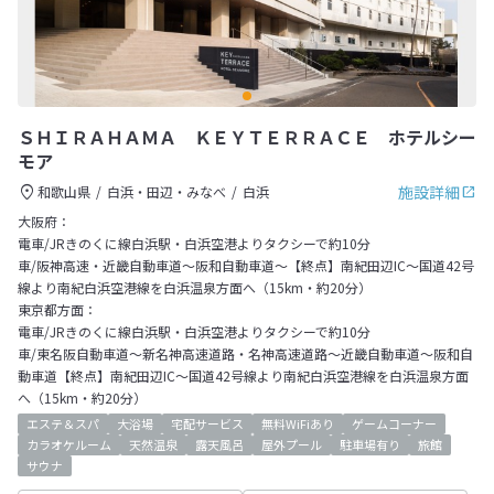
ＳＨＩＲＡＨＡＭＡ ＫＥＹＴＥＲＲＡＣＥ ホテルシー
モア
施設詳細
和歌山県
白浜・田辺・みなべ
白浜
大阪府：
電車/JRきのくに線白浜駅・白浜空港よりタクシーで約10分
車/阪神高速・近畿自動車道～阪和自動車道～【終点】南紀田辺IC～国道42号
線より南紀白浜空港線を白浜温泉方面へ（15km・約20分）
東京都方面：
電車/JRきのくに線白浜駅・白浜空港よりタクシーで約10分
車/東名阪自動車道～新名神高速道路・名神高速道路～近畿自動車道～阪和自
動車道【終点】南紀田辺IC～国道42号線より南紀白浜空港線を白浜温泉方面
へ（15km・約20分）
エステ＆スパ
大浴場
宅配サービス
無料WiFiあり
ゲームコーナー
カラオケルーム
天然温泉
露天風呂
屋外プール
駐車場有り
旅館
サウナ