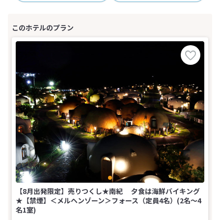
【8月出発限定】売りつくし★南紀 夕食は海鮮バイキング
★【禁煙】＜メルヘンゾーン＞フォース（定員4名）(2名～4
名1室)