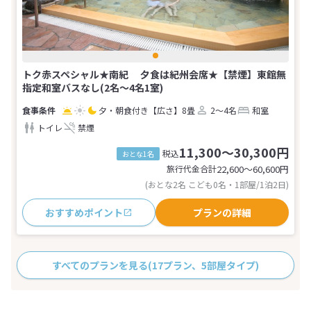
トク赤スペシャル★南紀 夕食は紀州会席★【禁煙】東館無
指定和室バスなし(2名～4名1室)
夕・朝食付き
【広さ】8畳
2～4名
和室
トイレ
禁煙
11,300～30,300円
税込
おとな1名
旅行代金合計
22,600〜60,600
円
(おとな2名 こども0名・1部屋/1泊2日)
おすすめポイント
プランの詳細
すべてのプランを見る
(17プラン、5部屋タイプ)