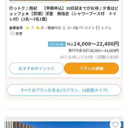
行っトク♪南紀 【早期申込】30日前までがお得♪夕食はビ
ュッフェ★【禁煙】洋室 無指定（シャワーブース付 トイ
レ付）(2名～3名1室)
夕・朝食付き
2～3名
ツイン
トイレ
禁煙
14,000～22,400円
税込
おとな1名
旅行代金合計
28,000〜44,800
円
(おとな2名 こども0名・1部屋/1泊2日)
おすすめポイント
プランの詳細
すべてのプランを見る
(75プラン、19部屋タイプ)