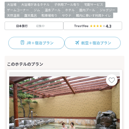
大浴場
大浴場があるホテル
子供用プール有り
宅配サービス
ゲームコーナー
ジム
温水プール
ホテル
屋内プール
ジャグジー
天然温泉
露天風呂
駐車場有り
サウナ
館内に車いす利用トイレ
4.3
収集中
日本旅行
TrustYou
JR＋宿泊プラン
航空＋宿泊プラン