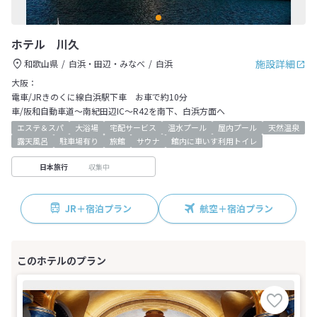
ホテル 川久
施設詳細
和歌山県
白浜・田辺・みなべ
白浜
大阪：
電車/JRきのくに線白浜駅下車 お車で約10分
車/阪和自動車道～南紀田辺IC～R42を南下、白浜方面へ
エステ＆スパ
大浴場
宅配サービス
温水プール
屋内プール
天然温泉
露天風呂
駐車場有り
旅館
サウナ
館内に車いす利用トイレ
収集中
日本旅行
JR＋宿泊プラン
航空＋宿泊プラン