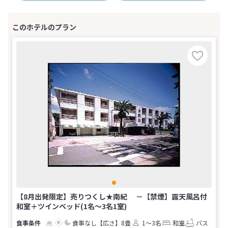
【8月出発限定】売りつくし★南紀 －【禁煙】露天風呂付
和室＋ツインベッド(1名～3名1室)
食事なし
【広さ】8畳
1～3名
和室
バス