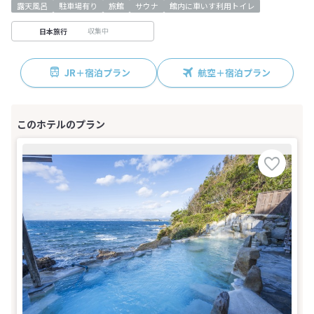
露天風呂
駐車場有り
旅館
サウナ
館内に車いす利用トイレ
収集中
日本旅行
JR＋宿泊プラン
航空＋宿泊プラン