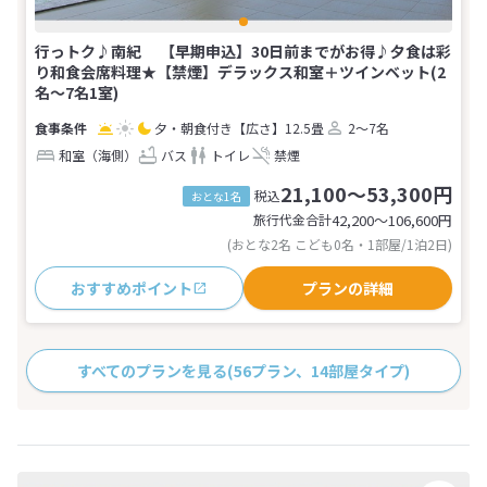
行っトク♪南紀 【早期申込】30日前までがお得♪夕食は彩
り和食会席料理★【禁煙】デラックス和室＋ツインベット(2
名～7名1室)
夕・朝食付き
【広さ】12.5畳
2～7名
和室（海側）
バス
トイレ
禁煙
21,100～53,300円
税込
おとな1名
旅行代金合計
42,200〜106,600
円
(おとな2名 こども0名・1部屋/1泊2日)
おすすめポイント
プランの詳細
すべてのプランを見る
(56プラン、14部屋タイプ)