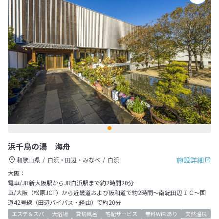
浜千鳥の湯 海舟
施設詳細
和歌山県
白浜・田辺・みなべ
白浜
大阪：
電車/JR新大阪駅からJR白浜駅まで約2時間20分
車/大阪（松原JCT）から近畿道および阪和道で約2時間～南紀田辺ＩＣ～国
道42号線（田辺バイパス・経由）で約20分
エステ＆スパ
大浴場
貸切風呂
宅配サービス
無料WiFiあり
天然温泉