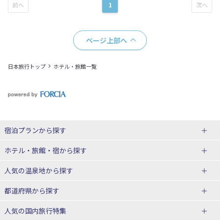
1
ページ上部へ
日本旅行トップ
ホテル・旅館一覧
宿泊プランから探す
北海道
ホテル・旅館・宿
から探す
東北
北海道ホテル・旅館
人気の温泉地
から探す
青森県
岩手県
北海道
都道府県から探す
宮城県
秋田県
青森県ホテル・旅館
岩手県ホテル・旅館
湯の川温泉(北海道)
定山渓温泉(北海道)
人気の国内旅行特集