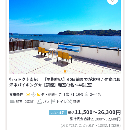
行っトク♪南紀 【早期申込】60日前までがお得♪夕食は和
洋中バイキング★【禁煙】和室(2名～4名1室)
夕・朝食付き
【広さ】10畳
2～4名
和室（海側）
バス
トイレ
禁煙
11,500～26,300円
税込
おとな1名
旅行代金合計
23,000〜52,600
円
(おとな2名 こども0名・1部屋/1泊2日)