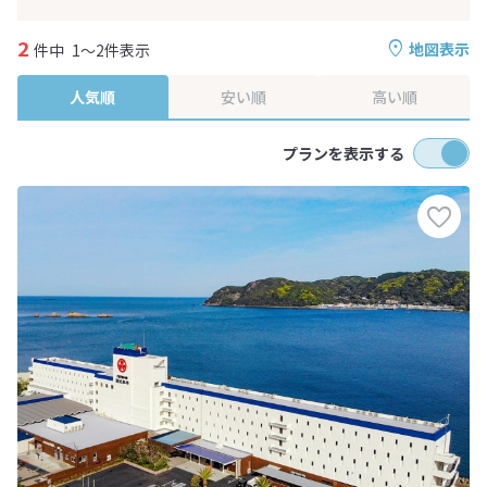
2
地図表示
件中
1～2件表示
人気順
安い順
高い順
プランを表示する