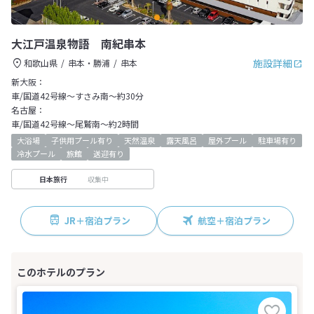
大江戸温泉物語 南紀串本
施設詳細
和歌山県
串本・勝浦
串本
新大阪：
車/国道42号線～すさみ南～約30分
名古屋：
車/国道42号線～尾鷲南～約2時間
大浴場
子供用プール有り
天然温泉
露天風呂
屋外プール
駐車場有り
冷水プール
旅館
送迎有り
収集中
日本旅行
JR＋宿泊プラン
航空＋宿泊プラン