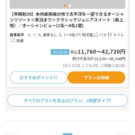
【早期割30】本州最南端の地で太平洋を一望できるオーシャ
ンリゾート＜素泊まり＞クラシックジュニアスイート（最上
階）／オーシャンビュー(1名～6名1室)
食事なし
1～6名
和洋室
バス
トイレ
禁煙
11,760～42,720円
税込
おとな1名
旅行代金合計
23,520〜85,440
円
(おとな2名 こども0名・1部屋/1泊2日)
おすすめポイント
プランの詳細
すべてのプランを見る
(8プラン、2部屋タイプ)