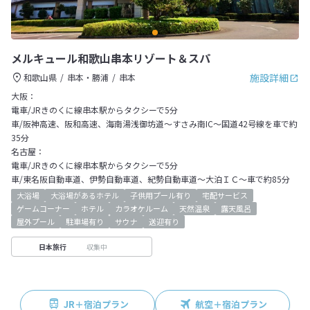
メルキュール和歌山串本リゾート＆スパ
施設詳細
和歌山県
串本・勝浦
串本
大阪：
電車/JRきのくに線串本駅からタクシーで5分
車/阪神高速、阪和高速、海南湯浅御坊道～すさみ南IC～国道42号線を車で約
35分
名古屋：
電車/JRきのくに線串本駅からタクシーで5分
車/東名阪自動車道、伊勢自動車道、紀勢自動車道～大泊ＩＣ～車で約85分
大浴場
大浴場があるホテル
子供用プール有り
宅配サービス
ゲームコーナー
ホテル
カラオケルーム
天然温泉
露天風呂
屋外プール
駐車場有り
サウナ
送迎有り
収集中
日本旅行
JR＋宿泊プラン
航空＋宿泊プラン