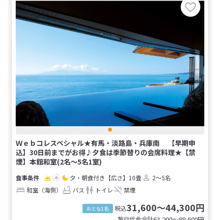
Ｗｅｂコレスペシャル★有馬・淡路島・兵庫南 【早期申
込】30日前までがお得♪夕食は季節替りの会席料理★【禁
煙】本館和室(2名～5名1室)
夕・朝食付き
【広さ】10畳
2～5名
和室（海側）
バス
トイレ
禁煙
31,600～44,300円
税込
おとな1名
旅行代金合計
63,200〜88,600
円