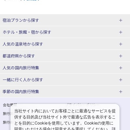
宿泊プランから探す
北海道
ホテル・旅館・宿
から探す
東北
北海道ホテル・旅館
人気の温泉地
から探す
青森県
岩手県
北海道
都道府県から探す
宮城県
秋田県
青森県ホテル・旅館
岩手県ホテル・旅館
湯の川温泉(北海道)
定山渓温泉(北海道)
人気の国内旅行特集
山形県
福島県
宮城県ホテル・旅館
秋田県ホテル・旅館
十勝川温泉(北海道)
阿寒湖温泉(北海道)
北海道旅行・ツアー
東京ディズニーリゾート®への旅
ユニバーサル・スタジオ・ジャパ
一緒に行く人
から探す
ンへの旅
関東
山形県ホテル・旅館
福島県ホテル・旅館
洞爺湖温泉(北海道)
川湯温泉(北海道)
東北
一人旅 国内版
家族・子連れ旅行 国内版
季節の国内旅行特集
温泉旅行
日帰り旅行
東京都
神奈川県
層雲峡温泉(北海道)
知床温泉(北海道)
青森旅行・ツアー
岩手旅行・ツアー
カップル・夫婦旅行 国内版
女子旅 国内版
桜・お花見特集
ゴールデンウィーク（GW）の国内
会社情報
プライバシーポリシー
旅行
当社サイト内においてお客様ごとに最適なサービスを提
埼玉県
千葉県
東京都ホテル・旅館
神奈川県ホテル・旅館
東北
旅行業登録票・約款
規約集
宮城旅行・ツアー
秋田旅行・ツアー
卒業旅行・学生旅行 国内版
供する目的及び当社サイト外で最適な広告を表示するこ
夏休み・お盆の国内旅行
7月の国内旅行
旅行条件書
商標について
とを目的にCookieを使用しています。Cookieの使用に
茨城県
栃木県
埼玉県ホテル・旅館
千葉県ホテル・旅館
花巻温泉(岩手)
蔵王温泉(山形)
山形旅行・ツアー
福島旅行・ツアー
同意いただける場合は同意するを選択してください。詳