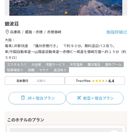
銀波荘
施設詳細
兵庫県
姫路・赤穂
赤穂御崎
大阪：
電車/JR新快速 「播州赤穂行き」 で約９０分。無料送迎バス有り。
車/中国自動車道～山陽道自動車道～赤穂IC～県道を御崎方面へ約１５分（約
５キロ）
エステ＆スパ
大浴場
宅配サービス
天然温泉
露天風呂
屋外プール
駐車場有り
旅館
サウナ
送迎有り
4.4
収集中
日本旅行
TrustYou
JR＋宿泊プラン
航空＋宿泊プラン