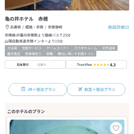
亀の井ホテル 赤穂
施設詳細
兵庫県
姫路・赤穂
赤穂御崎
赤穂線JR播州赤穂駅より路線バスで25分
山陽自動車道赤穂インターより15分
大浴場
宅配サービス
ゲームコーナー
カラオケルーム
天然温泉
露天風呂
駐車場有り
旅館
館内に車いす利用トイレ
4.3
収集中
日本旅行
TrustYou
JR＋宿泊プラン
航空＋宿泊プラン