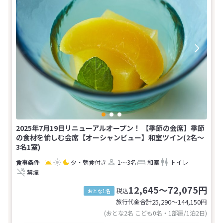
2025年7月19日リニューアルオープン！ 【季節の会席】季節
の食材を愉しむ会席【オーシャンビュー】和室ツイン(2名～
3名1室)
夕・朝食付き
1～3名
和室
トイレ
禁煙
12,645～72,075円
税込
おとな1名
旅行代金合計
25,290〜144,150
円
(おとな2名 こども0名・1部屋/1泊2日)