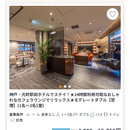
神戸・元町駅前ホテルでステイ！★24時間利用可能なおしゃ
れなカフェラウンジでリラックス★モデレートダブル【禁
煙】(1名～2名1室)
食事なし
1～2名
ダブル
バス
トイレ
禁煙