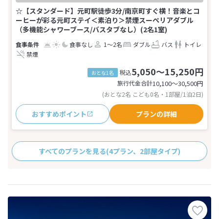
☆【スタンダード】元町駅徒歩3分/南京町すぐ横！音楽とコ
ーヒーが彩る元町ステイ＜素泊り＞禁煙スーペリアダブル
（多機能シャワーブース/バスタブなし）(2名1室)
食事なし
1～2名
ダブル
バス
トイレ
禁煙
5,050～15,250円
税込
おとな1名
旅行代金合計
10,100〜30,500
円
(おとな2名 こども0名・1部屋/1泊2日)
おすすめポイント
プランの詳細
すべてのプランを見る
(4プラン、2部屋タイプ)