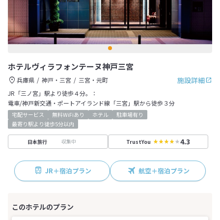
ホテルヴィラフォンテーヌ神戸三宮
施設詳細
兵庫県
神戸・三宮
三宮・元町
JR「三ノ宮」駅より徒歩４分。：
電車/神戸新交通・ポートアイランド線「三宮」駅から徒歩３分
宅配サービス
無料WiFiあり
ホテル
駐車場有り
最寄り駅より徒歩5分以内
4.3
収集中
日本旅行
TrustYou
JR＋宿泊プラン
航空＋宿泊プラン