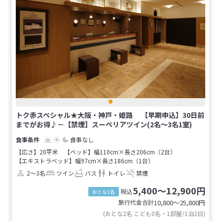
トク赤スペシャル★大阪・神戸・姫路 【早期申込】30日前
までがお得♪－【禁煙】スーペリアツイン(2名～3名1室)
食事なし
【広さ】20平米
【ベッド】幅110cm×長さ206cm（2台）
【エキストラベッド】幅97cm×長さ186cm（1台）
2～3名
ツイン
バス
トイレ
禁煙
5,400～12,900円
税込
おとな1名
旅行代金合計
10,800〜25,800
円
(おとな2名 こども0名・1部屋/1泊2日)