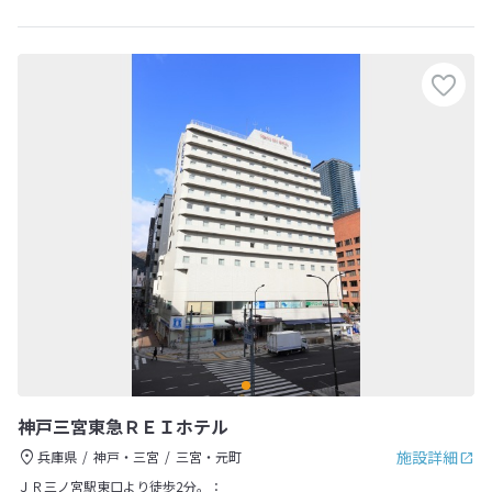
神戸三宮東急ＲＥＩホテル
施設詳細
兵庫県
神戸・三宮
三宮・元町
ＪＲ三ノ宮駅東口より徒歩2分。：