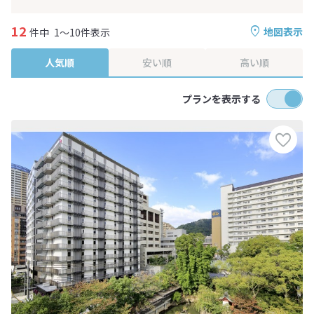
12
地図表示
件中
1～10件表示
人気順
安い順
高い順
プランを表示する