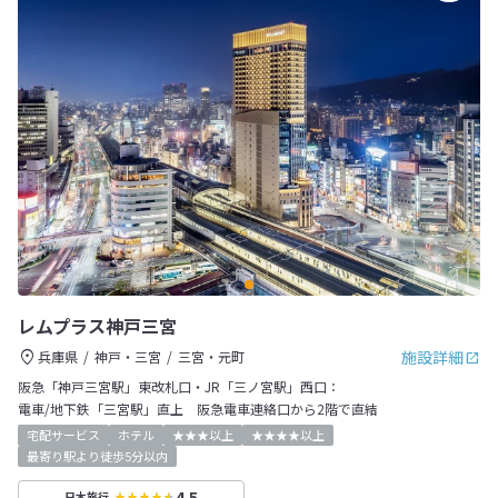
レムプラス神戸三宮
施設詳細
兵庫県
神戸・三宮
三宮・元町
阪急「神戸三宮駅」東改札口・JR「三ノ宮駅」西口：
電車/地下鉄「三宮駅」直上 阪急電車連絡口から2階で直結
宅配サービス
ホテル
★★★以上
★★★★以上
最寄り駅より徒歩5分以内
4.5
日本旅行