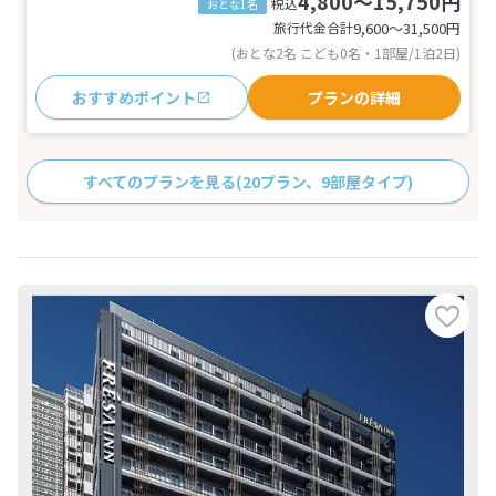
4,800～15,750円
税込
おとな1名
旅行代金合計
9,600〜31,500
円
(おとな2名 こども0名・1部屋/1泊2日)
おすすめポイント
プランの詳細
すべてのプランを見る
(20プラン、9部屋タイプ)