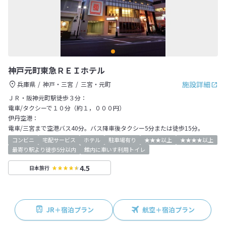
神戸元町東急ＲＥＩホテル
施設詳細
兵庫県
神戸・三宮
三宮・元町
ＪＲ・阪神元町駅徒歩３分：
電車/タクシーで１０分（約１，０００円）
伊丹空港：
電車/三宮まで空港バス40分。バス降車後タクシー5分または徒歩15分。
コンビニ
宅配サービス
ホテル
駐車場有り
★★★以上
★★★★以上
最寄り駅より徒歩5分以内
館内に車いす利用トイレ
4.5
日本旅行
JR＋宿泊プラン
航空＋宿泊プラン