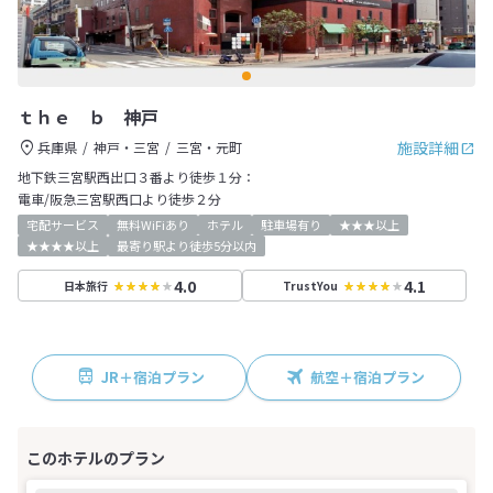
ｔｈｅ ｂ 神戸
施設詳細
兵庫県
神戸・三宮
三宮・元町
地下鉄三宮駅西出口３番より徒歩１分：
電車/阪急三宮駅西口より徒歩２分
宅配サービス
無料WiFiあり
ホテル
駐車場有り
★★★以上
★★★★以上
最寄り駅より徒歩5分以内
4.0
4.1
日本旅行
TrustYou
JR＋宿泊プラン
航空＋宿泊プラン