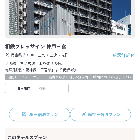
相鉄フレッサイン 神戸三宮
施設詳細
兵庫県
神戸・三宮
三宮・元町
ＪＲ線「三ノ宮駅」より徒歩３分。：
電車/阪急・阪神線「三宮駅」より徒歩4分。
宅配サービス
ホテル
最寄り駅より徒歩5分以内
館内に車いす利用トイレ
収集中
日本旅行
JR＋宿泊プラン
航空＋宿泊プラン