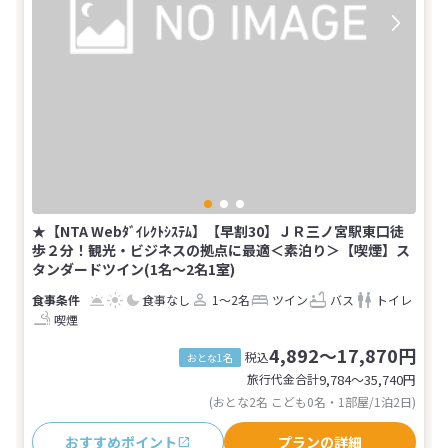
★【NTA Webﾀﾞｲﾚｸﾄｼｽﾃﾑ】【早割30】ＪＲ三ノ宮駅東口徒
歩２分！観光・ビジネスの拠点に最適＜素泊り＞【喫煙】ス
タンダードツイン(1名～2名1室)
食事なし
1～2名
ツイン
バス
トイレ
喫煙
4,892～17,870円
税込
おとな1名
旅行代金合計
9,784〜35,740
円
(おとな2名 こども0名・1部屋/1泊2日)
おすすめポイント
プランの詳細