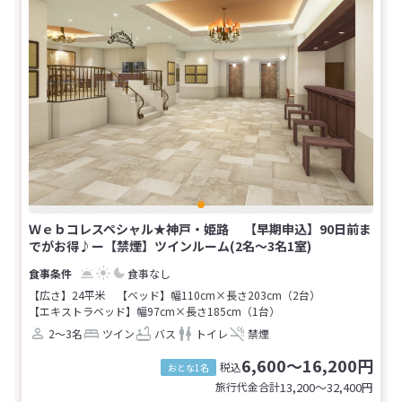
Ｗｅｂコレスペシャル★神戸・姫路 【早期申込】90日前ま
でがお得♪ー【禁煙】ツインルーム(2名～3名1室)
食事なし
【広さ】24平米
【ベッド】幅110cm×長さ203cm（2台）
【エキストラベッド】幅97cm×長さ185cm（1台）
2～3名
ツイン
バス
トイレ
禁煙
6,600～16,200円
税込
おとな1名
旅行代金合計
13,200〜32,400
円