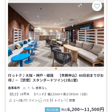
行っトク♪大阪・神戸・姫路 【早期申込】60日前までがお
得♪－【禁煙】スタンダードツイン(2名1室)
食事なし
【広さ】16平米
【ベッド】幅122cm×長さ203cm（2台）
1～2名
ツイン
バス
トイレ
禁煙
6,200～11,500円
税込
おとな1名