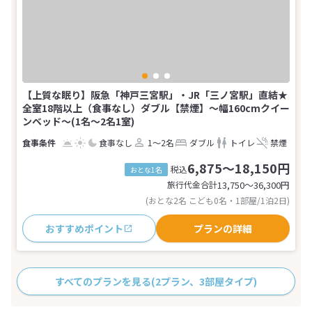
【上質な眠り】阪急「神戸三宮駅」・JR「三ノ宮駅」直結★
全室18階以上（食事なし）ダブル【禁煙】～幅160cmクイー
ンベッド～(1名～2名1室)
食事なし
1～2名
ダブル
トイレ
禁煙
6,875～18,150円
税込
おとな1名
旅行代金合計
13,750〜36,300
円
(おとな2名 こども0名・1部屋/1泊2日)
おすすめポイント
プランの詳細
すべてのプランを見る
(2プラン、3部屋タイプ)