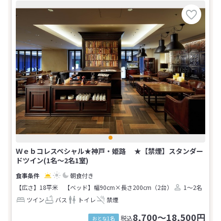
Ｗｅｂコレスペシャル★神戸・姫路 ★【禁煙】スタンダー
ドツイン(1名～2名1室)
朝食付き
【広さ】18平米
【ベッド】幅90cm×長さ200cm（2台）
1～2名
ツイン
バス
トイレ
禁煙
8,700～18,500円
税込
おとな1名