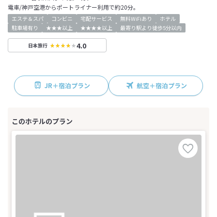
電車/神戸空港からポートライナー利用で約20分。
エステ＆スパ
コンビニ
宅配サービス
無料WiFiあり
ホテル
駐車場有り
★★★以上
★★★★以上
最寄り駅より徒歩5分以内
4.0
日本旅行
JR＋宿泊プラン
航空＋宿泊プラン