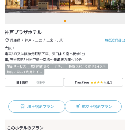
神戸プラザホテル
施設詳細
兵庫県
神戸・三宮
三宮・元町
大阪：
電車/JR又は阪神元町駅下車、東口より南へ徒歩1分
車/阪神高速3号神戸線～京橋～元町駅方面へ10分
宅配サービス
無料WiFiあり
ホテル
最寄り駅より徒歩5分以内
館内に車いす利用トイレ
4.1
収集中
日本旅行
TrustYou
JR＋宿泊プラン
航空＋宿泊プラン