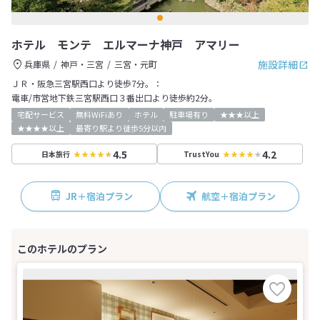
ホテル モンテ エルマーナ神戸 アマリー
施設詳細
兵庫県
神戸・三宮
三宮・元町
ＪＲ・阪急三宮駅西口より徒歩7分。：
電車/市営地下鉄三宮駅西口３番出口より徒歩約2分。
宅配サービス
無料WiFiあり
ホテル
駐車場有り
★★★以上
★★★★以上
最寄り駅より徒歩5分以内
4.5
4.2
日本旅行
TrustYou
JR＋宿泊プラン
航空＋宿泊プラン