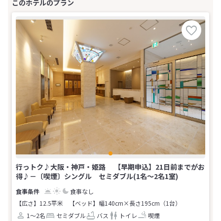
行っトク♪大阪・神戸・姫路 【早期申込】21日前までがお
得♪－〔喫煙〕シングル セミダブル(1名～2名1室)
食事なし
【広さ】12.5平米
【ベッド】幅140cm×長さ195cm（1台）
1～2名
セミダブル
バス
トイレ
喫煙