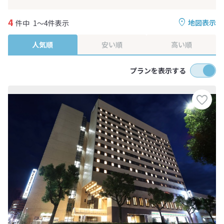
4
地図表示
件中
1～4件表示
人気順
安い順
高い順
プランを表示する