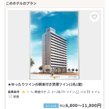
★ゆったりツインの朝食付き禁煙ツイン(2名1室)
朝食付き
1～2名
ツイン
バス
トイレ
禁煙
6,800～11,800円
税込
おとな1名