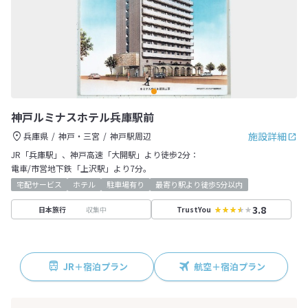
神戸ルミナスホテル兵庫駅前
施設詳細
兵庫県
神戸・三宮
神戸駅周辺
JR「兵庫駅」、神戸高速「大開駅」より徒歩2分：
電車/市営地下鉄「上沢駅」より7分。
宅配サービス
ホテル
駐車場有り
最寄り駅より徒歩5分以内
3.8
収集中
日本旅行
TrustYou
JR＋宿泊プラン
航空＋宿泊プラン