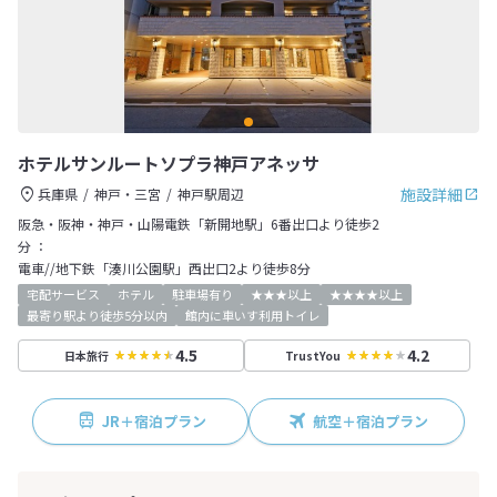
ホテルサンルートソプラ神戸アネッサ
施設詳細
兵庫県
神戸・三宮
神戸駅周辺
阪急・阪神・神戸・山陽電鉄「新開地駅」6番出口より徒歩2
分 ：
電車//地下鉄「湊川公園駅」西出口2より徒歩8分
宅配サービス
ホテル
駐車場有り
★★★以上
★★★★以上
最寄り駅より徒歩5分以内
館内に車いす利用トイレ
4.5
4.2
日本旅行
TrustYou
JR＋宿泊プラン
航空＋宿泊プラン