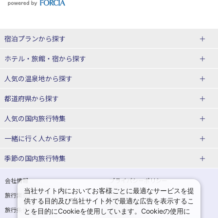
宿泊プランから探す
北海道
ホテル・旅館・宿
から探す
東北
北海道ホテル・旅館
人気の温泉地
から探す
青森県
岩手県
北海道
都道府県から探す
宮城県
秋田県
青森県ホテル・旅館
岩手県ホテル・旅館
湯の川温泉(北海道)
定山渓温泉(北海道)
人気の国内旅行特集
山形県
福島県
宮城県ホテル・旅館
秋田県ホテル・旅館
十勝川温泉(北海道)
阿寒湖温泉(北海道)
北海道旅行・ツアー
東京ディズニーリゾート®への旅
ユニバーサル・スタジオ・ジャパ
一緒に行く人
から探す
ンへの旅
関東
山形県ホテル・旅館
福島県ホテル・旅館
洞爺湖温泉(北海道)
川湯温泉(北海道)
東北
一人旅 国内版
家族・子連れ旅行 国内版
季節の国内旅行特集
温泉旅行
日帰り旅行
東京都
神奈川県
層雲峡温泉(北海道)
知床温泉(北海道)
青森旅行・ツアー
岩手旅行・ツアー
カップル・夫婦旅行 国内版
女子旅 国内版
桜・お花見特集
ゴールデンウィーク（GW）の国内
会社情報
プライバシーポリシー
旅行
当社サイト内においてお客様ごとに最適なサービスを提
埼玉県
千葉県
東京都ホテル・旅館
神奈川県ホテル・旅館
東北
旅行業登録票・約款
規約集
宮城旅行・ツアー
秋田旅行・ツアー
卒業旅行・学生旅行 国内版
供する目的及び当社サイト外で最適な広告を表示するこ
夏休み・お盆の国内旅行
7月の国内旅行
旅行条件書
商標について
とを目的にCookieを使用しています。Cookieの使用に
茨城県
栃木県
埼玉県ホテル・旅館
千葉県ホテル・旅館
花巻温泉(岩手)
蔵王温泉(山形)
山形旅行・ツアー
福島旅行・ツアー