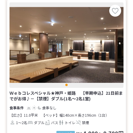
Ｗｅｂコレスペシャル★神戸・姫路 【早期申込】21日前ま
でがお得♪－【禁煙】ダブル(1名～2名1室)
食事なし
【広さ】11.0平米
【ベッド】幅140cm×長さ196cm（1台）
1～2名
ダブル
バス
トイレ
禁煙
4,900～9,700円