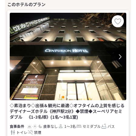
◇素泊まり◇出張＆観光に最適◇オフタイムの上質を感じる
デザイナーズホテル《神戸駅2分》◆禁煙◆スーペリアセミ
ダブル 《1-3名様》(1名～3名1室)
食事なし
1～3名
セミダブル
バス
トイレ
禁煙